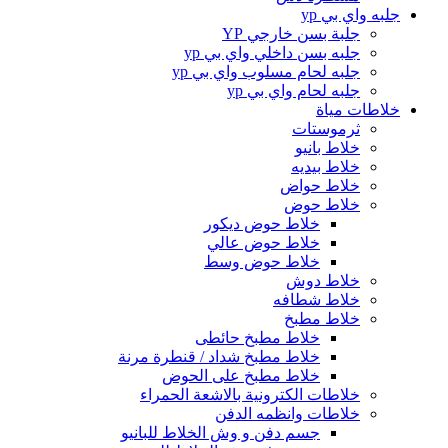
جلبه واي بي yp
جلبة بسن خارجي YP
جلبه بسن داخلي واي بي yp
جلبه لحام مسلوب واي بي yp
جلبه لحام واي بي yp
خلاطات مياة
ثرموستات
خلاط بانيو
خلاط بيديه
خلاط حواض
خلاط حوض
خلاط حوض ديكور
خلاط حوض عالي
خلاط حوض وسط
خلاط دوش
خلاط شطافه
خلاط مطبخ
خلاط مطبخ حائطى
خلاط مطبخ شداد / قنطرة مرنة
خلاط مطبخ على الحوض
خلاطات الكترونية بالاشعة الحمراء
خلاطات وانظمه الدفن
جسم دفن و وش الخلاط للبانيو