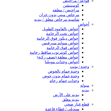
قواعد / مراحيض
كومبنيشن
مراحيض / معلقه
مرحاض ميني بدون خزان
شاسيه مرحاض معلق / بيديه
أحواض
أحواض بالعامود الطويل
أحواض تحت الرخامة
أحواض ديكور فوق الرخامة
أحواض سوليد سيرفيس
أحواض فوق الرخامة
أحواض كونترتوب ساقط رخامة
أحواض معلقة (نصف ركبة)
أحواض وحدات موبيليا
وحده / يونت
وحدة حمام بالحوض
وحدة حمام بدون حوض
وحدات حمام رخام
مبوله
بيديه
بيديه على الأرض
بيديه معلق
قطع غيار صحي
سيديلى / غطاء قاعدة