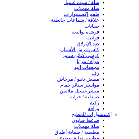
سلة / سبت غسيل
سلة مهملات
طقم إكسسوارات
علاقة / شماعات حائطية
صبانات
فرشاة تواليت
فواطة
ضد الإنزلاق
كأس فرش الأسنان
كرسى كبائن شاور
مرآة / مرايا
مجففات اليد
رف
مقبض بانيو / مرحاض
مواسير ستائر حمام
منشر غسيل ملابس
صيدلية / خزانة
ركنة
وراقة
إكسسوارات للمطبخ
ضاغط صابون
سلة مهملات
مطبقية / صفاية أطباق
مواسير تعليق مطبخ