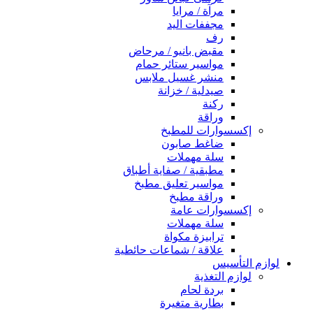
مرآة / مرايا
مجففات اليد
رف
مقبض بانيو / مرحاض
مواسير ستائر حمام
منشر غسيل ملابس
صيدلية / خزانة
ركنة
وراقة
إكسسوارات للمطبخ
ضاغط صابون
سلة مهملات
مطبقية / صفاية أطباق
مواسير تعليق مطبخ
وراقة مطبخ
إكسسوارات عامة
سلة مهملات
ترابيزة مكواة
علاقة / شماعات حائطية
لوازم التأسيس
لوازم التغذية
بردة لحام
بطارية متغيرة