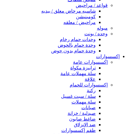
قواعد / مراحيض
شاسيه مرحاض معلق / بيديه
كومبنيشن
مراحيض / معلقه
مبوله
وحده / يونت
وحدات حمام رخام
وحدة حمام بالحوض
وحدة حمام بدون حوض
إكسسوارات
إكسسوارات عامة
ترابيزة مكواة
سلة مهملات عامة
علاقة
إكسسوارات للحمام
ركنة
سلة / سبت غسيل
سلة مهملات
صبانات
صيدلية / خزانة
ضاغط صابون
ضد الإنزلاق
طقم إكسسوارات