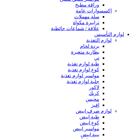
وراقة مطبخ
إكسسوارات عامة
سلة مهملات
ترابيزة مكواة
علاقة / شماعات حائطية
لوازم التأسيس
لوازم التغذية
بردة لحام
بطارية متغيرة
تي
طبة لوازم تغذية
كوع لوازم تغذية
مواسير لوازم تغذية
جلبة لوازم تغذية
لاكور
كرنك
محبس
افيز
لوازم صرف ابيض
طبة ابيض
كوع ابيض
مواسير ابيض
بيبة ابيض