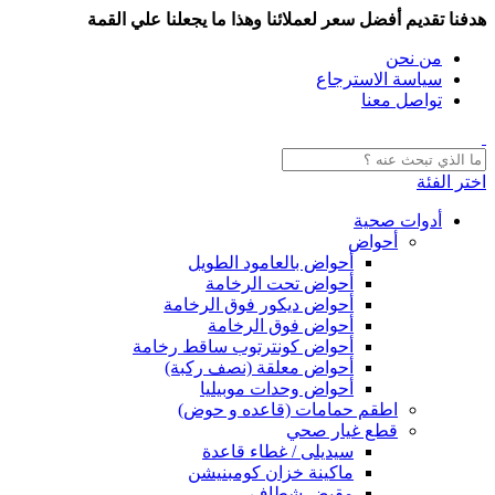
هدفنا تقديم أفضل سعر لعملائنا وهذا ما يجعلنا علي القمة
من نحن
سياسة الاسترجاع
تواصل معنا
اختر الفئة
أدوات صحية
أحواض
أحواض بالعامود الطويل
أحواض تحت الرخامة
أحواض ديكور فوق الرخامة
أحواض فوق الرخامة
أحواض كونترتوب ساقط رخامة
أحواض معلقة (نصف ركبة)
أحواض وحدات موبيليا
اطقم حمامات (قاعده و حوض)
قطع غيار صحي
سيديلى / غطاء قاعدة
ماكينة خزان كومبنيشن
مقبض شطاف