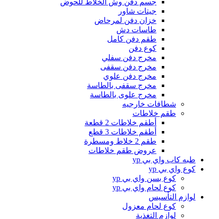
جسم دفن وش الخلاط للحوض
جيتات شاور
خزان دفن لمرحاض
طاسات دش
طقم دفن كامل
كوع دفن
مخرج دفن سفلي
مخرج دفن سقفى
مخرج دفن علوي
مخرج سقفى بالطاسة
مخرج علوى بالطاسة
شطافات خارجيه
طقم خلاطات
أطقم خلاطات 2 قطعة
أطقم خلاطات 3 قطع
طقم 2 خلاط ومسطرة
عروض طقم خلاطات
طبه كاب واي بي yp
كوع واي بي yp
كوع بسن واي بي yp
كوع لحام واي بي yp
لوازم التأسيس
كوع لحام معزول
لوازم التغذية