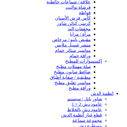
علاقة / شماعات حائطية
فرشاة تواليت
فواطة
كأس فرش الأسنان
كرسى كبائن شاور
مجففات اليد
مرآة / مرايا
مقبض بانيو / مرحاض
منشر غسيل ملابس
مواسير ستائر حمام
وراقة حمام
إكسسوارات للمطبخ
سلة مهملات مطبخ
ضاغط صابون مطبخ
مطبقية / صفاية أطباق
مواسير تعليق مطبخ
وراقة مطبخ
انظمة الدش
شاور بانل / سيستم
عامود دش 2 × 1
عامود دش بالخلاط
قطع غيار أنظمة الدش
مجموعة سماعة
مسطرة دش