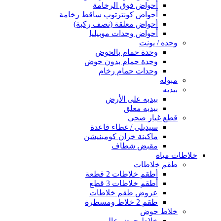
أحواض فوق الرخامة
أحواض كونترتوب ساقط رخامة
أحواض معلقة (نصف ركبة)
أحواض وحدات موبيليا
وحده / يونت
وحدة حمام بالحوض
وحدة حمام بدون حوض
وحدات حمام رخام
مبوله
بيديه
بيديه على الأرض
بيديه معلق
قطع غيار صحي
سيديلى / غطاء قاعدة
ماكينة خزان كومبنيشن
مقبض شطاف
خلاطات مياة
طقم خلاطات
أطقم خلاطات 2 قطعة
أطقم خلاطات 3 قطع
عروض طقم خلاطات
طقم 2 خلاط ومسطرة
خلاط حوض
خلاط حوض عالي