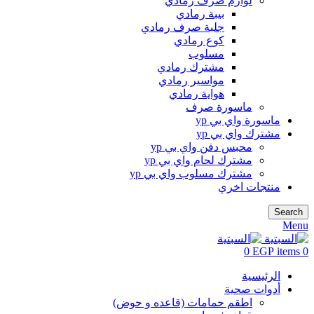
لوازم صرف رمادي
بيبة رمادي
جلبة صرف رمادي
كوع رمادي
مسلوب
مشترك رمادي
مواسير رمادي
هواية رمادي
ماسورة صرف
ماسورة واي بي yp
مشترك واي بي yp
محبس دفن واي بي yp
مشترك لحام واي بي yp
مشترك مسلوب واي بي yp
منتجات اخري
Search
Menu
0
EGP
items
0
الرئيسية
أدوات صحية
اطقم حمامات (قاعده و حوض)