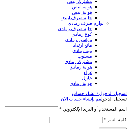
مشترك ابيض
هواية ابيض
هواية ابيض
جلبة صرف ابيض
لوازم صرف رمادي
جلبة صرف رمادي
كوع رمادي
مواسير رمادي
مانع ارتداد
بيبة رمادي
مسلوب
مشترك رمادي
هواية رمادي
غراء
عازل
هواية رمادي
تسجيل الدخول / انشاء حساب
تسجيل الدخول
قم بإنشاء حساب الان
اسم المستخدم أو البريد الإلكتروني
*
كلمة السر
*