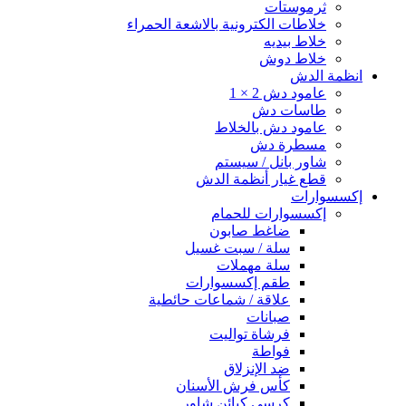
ثرموستات
خلاطات الكترونية بالاشعة الحمراء
خلاط بيديه
خلاط دوش
انظمة الدش
عامود دش 2 × 1
طاسات دش
عامود دش بالخلاط
مسطرة دش
شاور بانل / سيستم
قطع غيار أنظمة الدش
إكسسوارات
إكسسوارات للحمام
ضاغط صابون
سلة / سبت غسيل
سلة مهملات
طقم إكسسوارات
علاقة / شماعات حائطية
صبانات
فرشاة تواليت
فواطة
ضد الإنزلاق
كأس فرش الأسنان
كرسى كبائن شاور