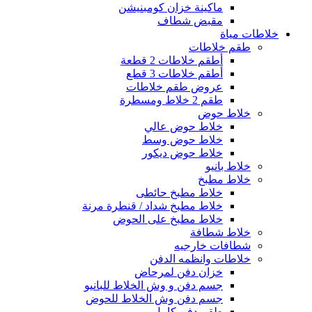
ماكينة خزان كومبنيشن
مقبض شطاف
خلاطات مياة
طقم خلاطات
أطقم خلاطات 2 قطعة
أطقم خلاطات 3 قطع
عروض طقم خلاطات
طقم 2 خلاط ومسطرة
خلاط حوض
خلاط حوض عالي
خلاط حوض وسط
خلاط حوض ديكور
خلاط بانيو
خلاط مطبخ
خلاط مطبخ حائطى
خلاط مطبخ شداد / قنطرة مرنة
خلاط مطبخ على الحوض
خلاط شطافة
شطافات خارجيه
خلاطات وانظمه الدفن
خزان دفن لمرحاض
جسم دفن و وش الخلاط للبانيو
جسم دفن وش الخلاط للحوض
طقم دفن كامل