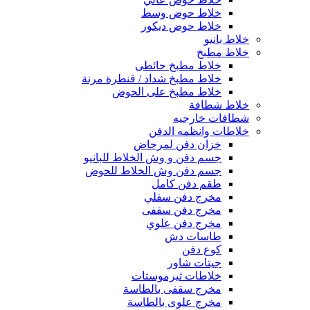
خلاط حوض وسط
خلاط حوض ديكور
خلاط بانيو
خلاط مطبخ
خلاط مطبخ حائطى
خلاط مطبخ شداد / قنطرة مرنة
خلاط مطبخ على الحوض
خلاط شطافة
شطافات خارجيه
خلاطات وانظمه الدفن
خزان دفن لمرحاض
جسم دفن و وش الخلاط للبانيو
جسم دفن وش الخلاط للحوض
طقم دفن كامل
مخرج دفن سفلي
مخرج دفن سقفى
مخرج دفن علوي
طاسات دش
كوع دفن
جيتات شاور
خلاطات ثيرموستات
مخرج سقفى بالطاسة
مخرج علوى بالطاسة