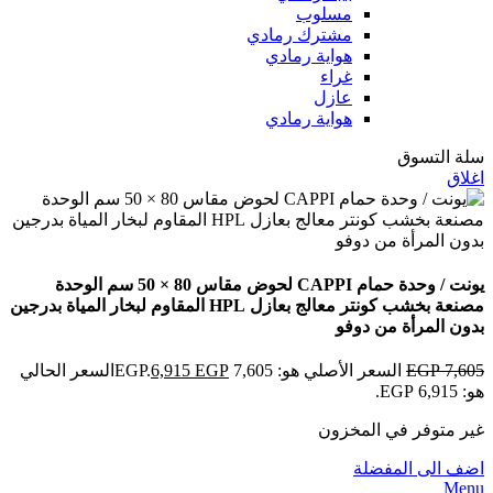
مسلوب
مشترك رمادي
هواية رمادي
غراء
عازل
هواية رمادي
سلة التسوق
اغلاق
يونت / وحدة حمام CAPPI لحوض مقاس 80 × 50 سم الوحدة
مصنعة بخشب كونتر معالج بعازل HPL المقاوم لبخار المياة بدرجين
بدون المرأة من دوفو
7,605
EGP
السعر الأصلي هو: 7,605 EGP.
EGP
6,915
السعر الحالي
هو: 6,915 EGP.
غير متوفر في المخزون
اضف الى المفضلة
Menu