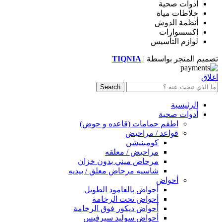
أدوات صحية
خلاطات مياة
أنظمة الدوش
إكسسوارات
لوازم التأسيس
تصميم المتجر بواسطة |
TIQNIA
اغلاق
Search
الرئيسية
أدوات صحية
اطقم حمامات (قاعده و حوض)
قواعد / مراحيض
كومبنيشن
مراحيض / معلقه
مرحاض ميني بدون خزان
شاسيه مرحاض معلق / بيديه
أحواض
أحواض بالعامود الطويل
أحواض تحت الرخامة
أحواض ديكور فوق الرخامة
أحواض سوليد سيرفيس