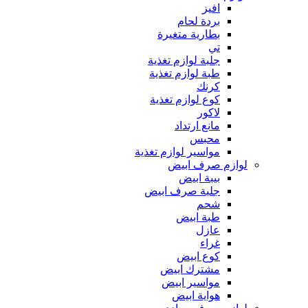
افيز
بردة لحام
بطارية متغيرة
تي
جلبة لوازم تغذية
طبة لوازم تغذية
كرنك
كوع لوازم تغذية
لاكور
مانع ارتداد
محبس
مواسير لوازم تغذية
لوازم صرف ابيض
بيبة ابيض
جلبة صرف ابيض
شحم
طبة ابيض
عازل
غراء
كوع ابيض
مشترك ابيض
مواسير ابيض
هواية ابيض