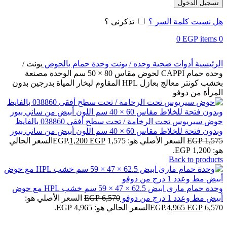
تسجيل الدخول
هل نسيت كلمة السر ؟
تذكرنى ؟
0
EGP
items
0
الرئيسية
أدوات صحية
وحده / يونت
وحدة حمام بالحوض
يونت /
وحدة حمام CAPPI لحوض مقاس 80 × 50 سم الوحدة مصنعة
بخشب كونتر معالج بعازل HPL المقاوم لبخار المياة بدرجين بدون
المرأة من دوفو
حوض سيريوس تحت الرخامة / تحت سطح أفقى 038860 بالفايظ
وبدون فتحة للخلاط مقاس 60 × 40 سم اللون أبيض من ساني بيور
1,575
EGP
السعر الأصلي هو: 1,575 EGP.
EGP
1,200
السعر الحالي
هو: 1,200 EGP.
Back to products
وحدة حمام مارى ابيض 62.5 × 47 × 59 سم خشب HPL مع حوض
أبيض مط وعدد 1 درج من دوفو
6,570
EGP
السعر الأصلي هو:
6,570 EGP.
EGP
4,965
السعر الحالي هو: 4,965 EGP.
-9%