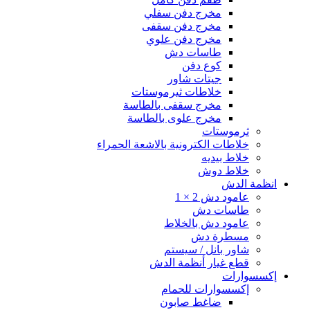
مخرج دفن سفلي
مخرج دفن سقفى
مخرج دفن علوي
طاسات دش
كوع دفن
جيتات شاور
خلاطات ثيرموستات
مخرج سقفى بالطاسة
مخرج علوى بالطاسة
ثرموستات
خلاطات الكترونية بالاشعة الحمراء
خلاط بيديه
خلاط دوش
انظمة الدش
عامود دش 2 × 1
طاسات دش
عامود دش بالخلاط
مسطرة دش
شاور بانل / سيستم
قطع غيار أنظمة الدش
إكسسوارات
إكسسوارات للحمام
ضاغط صابون