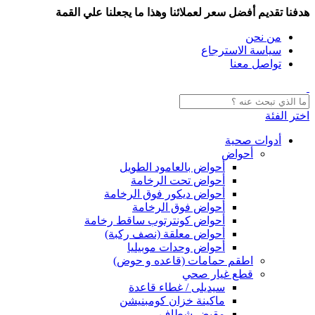
هدفنا تقديم أفضل سعر لعملائنا وهذا ما يجعلنا علي القمة
من نحن
سياسة الاسترجاع
تواصل معنا
اختر الفئة
أدوات صحية
أحواض
أحواض بالعامود الطويل
أحواض تحت الرخامة
أحواض ديكور فوق الرخامة
أحواض فوق الرخامة
أحواض كونترتوب ساقط رخامة
أحواض معلقة (نصف ركبة)
أحواض وحدات موبيليا
اطقم حمامات (قاعده و حوض)
قطع غيار صحي
سيديلى / غطاء قاعدة
ماكينة خزان كومبنيشن
مقبض شطاف