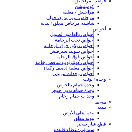
قواعد / مراحيض
كومبنيشن
مراحيض / معلقه
مرحاض ميني بدون خزان
شاسيه مرحاض معلق / بيديه
أحواض
أحواض بالعامود الطويل
أحواض تحت الرخامة
أحواض ديكور فوق الرخامة
أحواض سوليد سيرفيس
أحواض فوق الرخامة
أحواض كونترتوب ساقط رخامة
أحواض معلقة (نصف ركبة)
أحواض وحدات موبيليا
وحده / يونت
وحدة حمام بالحوض
وحدة حمام بدون حوض
وحدات حمام رخام
مبوله
بيديه
بيديه على الأرض
بيديه معلق
قطع غيار صحي
سيديلى / غطاء قاعدة