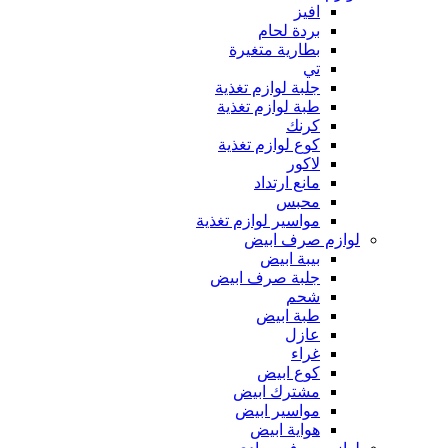
افيز
بردة لحام
بطارية متغيرة
تي
جلبة لوازم تغذية
طبة لوازم تغذية
كرنك
كوع لوازم تغذية
لاكور
مانع ارتداد
محبس
مواسير لوازم تغذية
لوازم صرف ابيض
بيبة ابيض
جلبة صرف ابيض
شحم
طبة ابيض
عازل
غراء
كوع ابيض
مشترك ابيض
مواسير ابيض
هواية ابيض