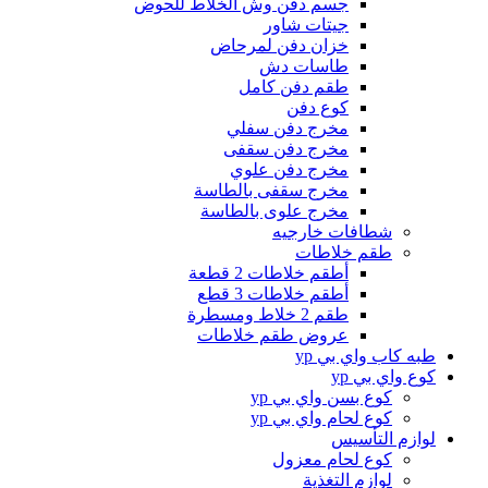
جسم دفن وش الخلاط للحوض
جيتات شاور
خزان دفن لمرحاض
طاسات دش
طقم دفن كامل
كوع دفن
مخرج دفن سفلي
مخرج دفن سقفى
مخرج دفن علوي
مخرج سقفى بالطاسة
مخرج علوى بالطاسة
شطافات خارجيه
طقم خلاطات
أطقم خلاطات 2 قطعة
أطقم خلاطات 3 قطع
طقم 2 خلاط ومسطرة
عروض طقم خلاطات
طبه كاب واي بي yp
كوع واي بي yp
كوع بسن واي بي yp
كوع لحام واي بي yp
لوازم التأسيس
كوع لحام معزول
لوازم التغذية