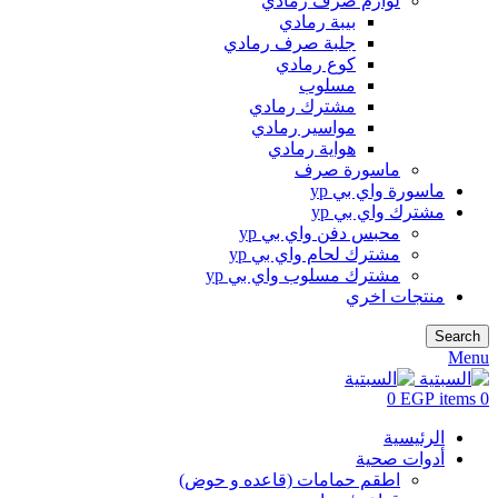
لوازم صرف رمادي
بيبة رمادي
جلبة صرف رمادي
كوع رمادي
مسلوب
مشترك رمادي
مواسير رمادي
هواية رمادي
ماسورة صرف
ماسورة واي بي yp
مشترك واي بي yp
محبس دفن واي بي yp
مشترك لحام واي بي yp
مشترك مسلوب واي بي yp
منتجات اخري
Search
Menu
0
EGP
items
0
الرئيسية
أدوات صحية
اطقم حمامات (قاعده و حوض)