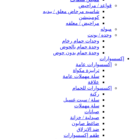
قواعد / مراحيض
شاسيه مرحاض معلق / بيديه
كومبنيشن
مراحيض / معلقه
مبوله
وحده / يونت
وحدات حمام رخام
وحدة حمام بالحوض
وحدة حمام بدون حوض
إكسسوارات
إكسسوارات عامة
ترابيزة مكواة
سلة مهملات عامة
علاقة
إكسسوارات للحمام
ركنة
سلة / سبت غسيل
سلة مهملات
صبانات
صيدلية / خزانة
ضاغط صابون
ضد الإنزلاق
طقم إكسسوارات