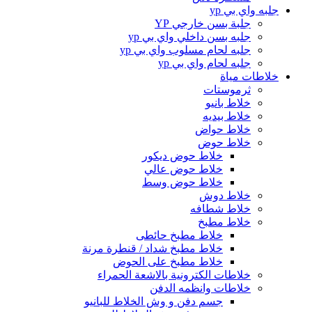
جلبه واي بي yp
جلبة بسن خارجي YP
جلبه بسن داخلي واي بي yp
جلبه لحام مسلوب واي بي yp
جلبه لحام واي بي yp
خلاطات مياة
ثرموستات
خلاط بانيو
خلاط بيديه
خلاط حواض
خلاط حوض
خلاط حوض ديكور
خلاط حوض عالي
خلاط حوض وسط
خلاط دوش
خلاط شطافه
خلاط مطبخ
خلاط مطبخ حائطى
خلاط مطبخ شداد / قنطرة مرنة
خلاط مطبخ على الحوض
خلاطات الكترونية بالاشعة الحمراء
خلاطات وانظمه الدفن
جسم دفن و وش الخلاط للبانيو