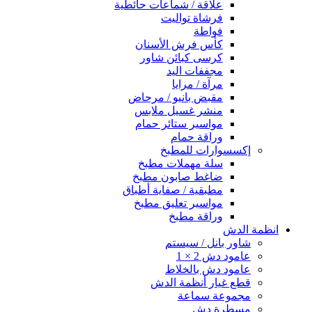
علاقة / شماعات حائطية
فرشاة تواليت
فواطة
كأس فرش الأسنان
كرسى كبائن شاور
مجففات اليد
مرآة / مرايا
مقبض بانيو / مرحاض
منشر غسيل ملابس
مواسير ستائر حمام
وراقة حمام
إكسسوارات للمطبخ
سلة مهملات مطبخ
ضاغط صابون مطبخ
مطبقية / صفاية أطباق
مواسير تعليق مطبخ
وراقة مطبخ
انظمة الدش
شاور بانل / سيستم
عامود دش 2 × 1
عامود دش بالخلاط
قطع غيار أنظمة الدش
مجموعة سماعة
مسطرة دش