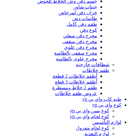
جسم دفن وش الخلاط للحوض
جيتات شاور
خزان دفن لمرحاض
طاسات دش
طقم دفن كامل
كوع دفن
مخرج دفن سفلي
مخرج دفن سقفى
مخرج دفن علوي
مخرج سقفى بالطاسة
مخرج علوى بالطاسة
شطافات خارجيه
طقم خلاطات
أطقم خلاطات 2 قطعة
أطقم خلاطات 3 قطع
طقم 2 خلاط ومسطرة
عروض طقم خلاطات
طبه كاب واي بي yp
كوع واي بي yp
كوع بسن واي بي yp
كوع لحام واي بي yp
لوازم التأسيس
كوع لحام معزول
لوازم التغذية