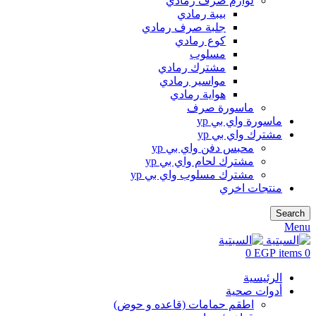
لوازم صرف رمادي
بيبة رمادي
جلبة صرف رمادي
كوع رمادي
مسلوب
مشترك رمادي
مواسير رمادي
هواية رمادي
ماسورة صرف
ماسورة واي بي yp
مشترك واي بي yp
محبس دفن واي بي yp
مشترك لحام واي بي yp
مشترك مسلوب واي بي yp
منتجات اخري
Search
Menu
0
EGP
items
0
الرئيسية
أدوات صحية
اطقم حمامات (قاعده و حوض)