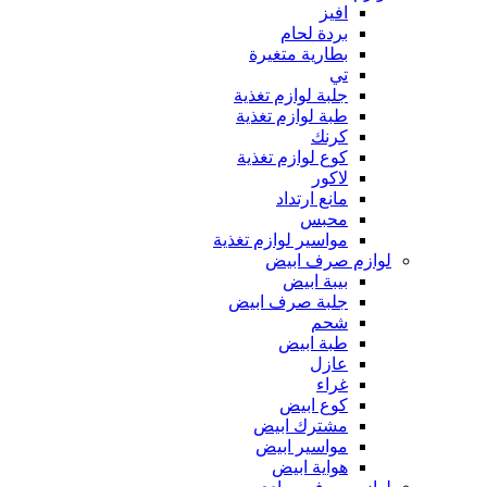
افيز
بردة لحام
بطارية متغيرة
تي
جلبة لوازم تغذية
طبة لوازم تغذية
كرنك
كوع لوازم تغذية
لاكور
مانع ارتداد
محبس
مواسير لوازم تغذية
لوازم صرف ابيض
بيبة ابيض
جلبة صرف ابيض
شحم
طبة ابيض
عازل
غراء
كوع ابيض
مشترك ابيض
مواسير ابيض
هواية ابيض