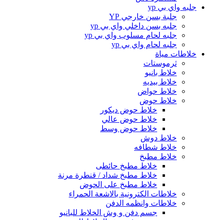
جلبه واي بي yp
جلبة بسن خارجي YP
جلبه بسن داخلي واي بي yp
جلبه لحام مسلوب واي بي yp
جلبه لحام واي بي yp
خلاطات مياة
ثرموستات
خلاط بانيو
خلاط بيديه
خلاط حواض
خلاط حوض
خلاط حوض ديكور
خلاط حوض عالي
خلاط حوض وسط
خلاط دوش
خلاط شطافه
خلاط مطبخ
خلاط مطبخ حائطى
خلاط مطبخ شداد / قنطرة مرنة
خلاط مطبخ على الحوض
خلاطات الكترونية بالاشعة الحمراء
خلاطات وانظمه الدفن
جسم دفن و وش الخلاط للبانيو