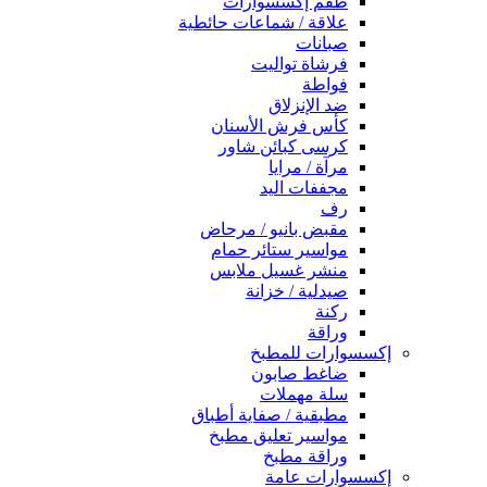
طقم إكسسوارات
علاقة / شماعات حائطية
صبانات
فرشاة تواليت
فواطة
ضد الإنزلاق
كأس فرش الأسنان
كرسى كبائن شاور
مرآة / مرايا
مجففات اليد
رف
مقبض بانيو / مرحاض
مواسير ستائر حمام
منشر غسيل ملابس
صيدلية / خزانة
ركنة
وراقة
إكسسوارات للمطبخ
ضاغط صابون
سلة مهملات
مطبقية / صفاية أطباق
مواسير تعليق مطبخ
وراقة مطبخ
إكسسوارات عامة