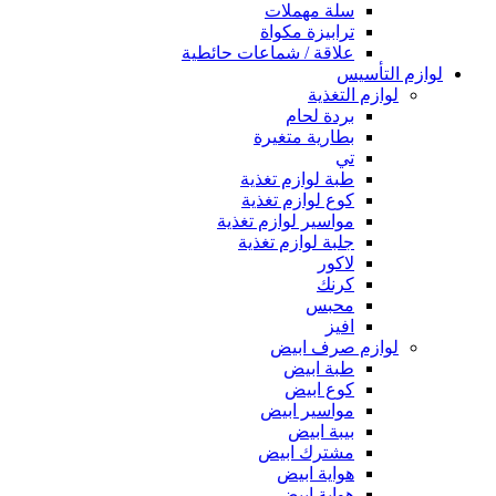
سلة مهملات
ترابيزة مكواة
علاقة / شماعات حائطية
لوازم التأسيس
لوازم التغذية
بردة لحام
بطارية متغيرة
تي
طبة لوازم تغذية
كوع لوازم تغذية
مواسير لوازم تغذية
جلبة لوازم تغذية
لاكور
كرنك
محبس
افيز
لوازم صرف ابيض
طبة ابيض
كوع ابيض
مواسير ابيض
بيبة ابيض
مشترك ابيض
هواية ابيض
هواية ابيض