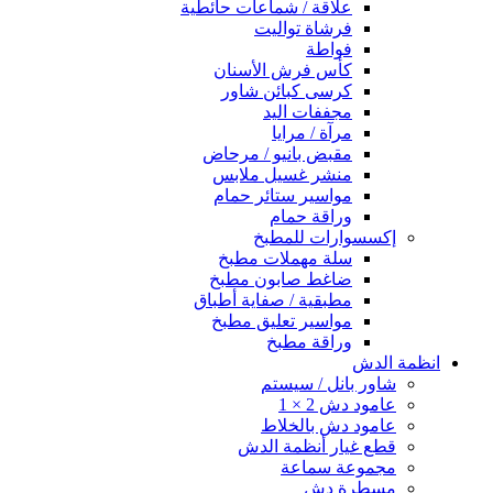
علاقة / شماعات حائطية
فرشاة تواليت
فواطة
كأس فرش الأسنان
كرسى كبائن شاور
مجففات اليد
مرآة / مرايا
مقبض بانيو / مرحاض
منشر غسيل ملابس
مواسير ستائر حمام
وراقة حمام
إكسسوارات للمطبخ
سلة مهملات مطبخ
ضاغط صابون مطبخ
مطبقية / صفاية أطباق
مواسير تعليق مطبخ
وراقة مطبخ
انظمة الدش
شاور بانل / سيستم
عامود دش 2 × 1
عامود دش بالخلاط
قطع غيار أنظمة الدش
مجموعة سماعة
مسطرة دش