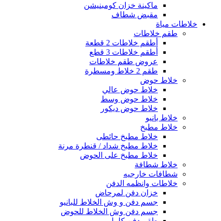
ماكينة خزان كومبنيشن
مقبض شطاف
خلاطات مياة
طقم خلاطات
أطقم خلاطات 2 قطعة
أطقم خلاطات 3 قطع
عروض طقم خلاطات
طقم 2 خلاط ومسطرة
خلاط حوض
خلاط حوض عالي
خلاط حوض وسط
خلاط حوض ديكور
خلاط بانيو
خلاط مطبخ
خلاط مطبخ حائطى
خلاط مطبخ شداد / قنطرة مرنة
خلاط مطبخ على الحوض
خلاط شطافة
شطافات خارجيه
خلاطات وانظمه الدفن
خزان دفن لمرحاض
جسم دفن و وش الخلاط للبانيو
جسم دفن وش الخلاط للحوض
طقم دفن كامل