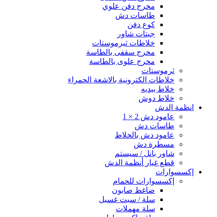
مخرج دفن علوي
طاسات دش
كوع دفن
جيتات شاور
خلاطات ثيرموستات
مخرج سقفى بالطاسة
مخرج علوى بالطاسة
ثرموستات
خلاطات الكترونية بالاشعة الحمراء
خلاط بيديه
خلاط دوش
انظمة الدش
عامود دش 2 × 1
طاسات دش
عامود دش بالخلاط
مسطرة دش
شاور بانل / سيستم
قطع غيار أنظمة الدش
إكسسوارات
إكسسوارات للحمام
ضاغط صابون
سلة / سبت غسيل
سلة مهملات