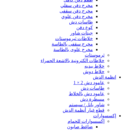
مخرج دفن سفلي
مخرج دفن سقفى
مخرج دفن علوي
طاسات دش
كوع دفن
جيتات شاور
خلاطات ثيرموستات
مخرج سقفى بالطاسة
مخرج علوى بالطاسة
ثرموستات
خلاطات الكترونية بالاشعة الحمراء
خلاط بيديه
خلاط دوش
انظمة الدش
عامود دش 2 × 1
طاسات دش
عامود دش بالخلاط
مسطرة دش
شاور بانل / سيستم
قطع غيار أنظمة الدش
إكسسوارات
إكسسوارات للحمام
ضاغط صابون