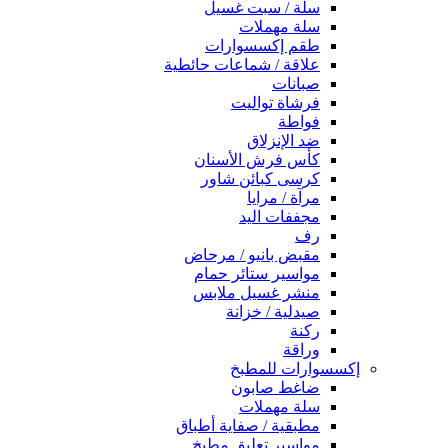
سلة / سبت غسيل
سلة مهملات
طقم إكسسوارات
علاقة / شماعات حائطية
صبانات
فرشاة تواليت
فواطة
ضد الإنزلاق
كأس فرش الأسنان
كرسى كبائن شاور
مرآة / مرايا
مجففات اليد
رف
مقبض بانيو / مرحاض
مواسير ستائر حمام
منشر غسيل ملابس
صيدلية / خزانة
ركنة
وراقة
إكسسوارات للمطبخ
ضاغط صابون
سلة مهملات
مطبقية / صفاية أطباق
مواسير تعليق مطبخ