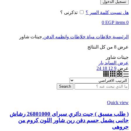
تسجيل الدخول
هل نسيت كلمة السر ؟
تذكرنى ؟
0
EGP
items
0
الرئيسية
خلاطات مياة
خلاطات وانظمه الدفن
جيتات شاور
عرض ⁦8⁩ من كل النتائج
جيتات شاور
عرض السايد بار
عرض
9
12
18
24
Search
Quick view
( طلب مسبق ) جيت دائري سبراى 26801000 رشاش
جانبى يشمل جسم دفن رين شاور اللون كروم من
جروهى