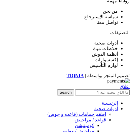
روابط مهمة
من نحن
سياسة الإسترجاع
تواصل معنا
التصنيفات
أدوات صحية
خلاطات مياة
أنظمة الدوش
إكسسوارات
لوازم التأسيس
تصميم المتجر بواسطة |
TIQNIA
اغلاق
Search
الرئيسية
أدوات صحية
اطقم حمامات (قاعده و حوض)
قواعد / مراحيض
كومبنيشن
مراحيض / معلقه