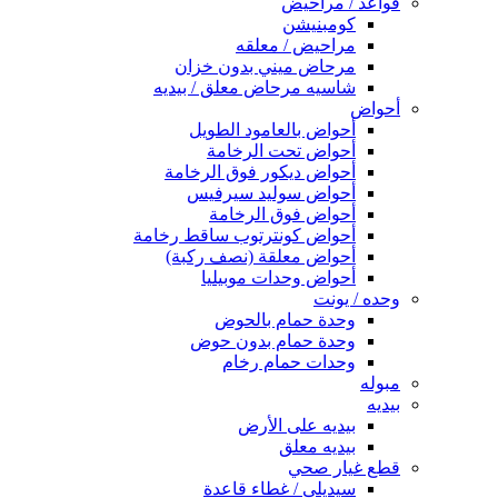
قواعد / مراحيض
كومبنيشن
مراحيض / معلقه
مرحاض ميني بدون خزان
شاسيه مرحاض معلق / بيديه
أحواض
أحواض بالعامود الطويل
أحواض تحت الرخامة
أحواض ديكور فوق الرخامة
أحواض سوليد سيرفيس
أحواض فوق الرخامة
أحواض كونترتوب ساقط رخامة
أحواض معلقة (نصف ركبة)
أحواض وحدات موبيليا
وحده / يونت
وحدة حمام بالحوض
وحدة حمام بدون حوض
وحدات حمام رخام
مبوله
بيديه
بيديه على الأرض
بيديه معلق
قطع غيار صحي
سيديلى / غطاء قاعدة