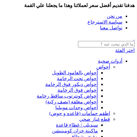
هدفنا تقديم أفضل سعر لعملائنا وهذا ما يجعلنا علي القمة
من نحن
سياسة الاسترجاع
تواصل معنا
اختر الفئة
أدوات صحية
أحواض
أحواض بالعامود الطويل
أحواض تحت الرخامة
أحواض ديكور فوق الرخامة
أحواض فوق الرخامة
أحواض كونترتوب ساقط رخامة
أحواض معلقة (نصف ركبة)
أحواض وحدات موبيليا
اطقم حمامات (قاعده و حوض)
قطع غيار صحي
سيديلى / غطاء قاعدة
ماكينة خزان كومبنيشن
مقبض شطاف