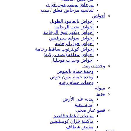
مرحاض ميني بدون خزان
شاسيه مرحاض معلق / بيديه
أحواض
أحواض بالعامود الطويل
أحواض تحت الرخامة
أحواض ديكور فوق الرخامة
أحواض سوليد سيرفيس
أحواض فوق الرخامة
أحواض كونترتوب ساقط رخامة
أحواض معلقة (نصف ركبة)
أحواض وحدات موبيليا
وحده / يونت
وحدة حمام بالحوض
وحدة حمام بدون حوض
وحدات حمام رخام
مبوله
بيديه
بيديه على الأرض
بيديه معلق
قطع غيار صحي
سيديلى / غطاء قاعدة
ماكينة خزان كومبنيشن
مقبض شطاف