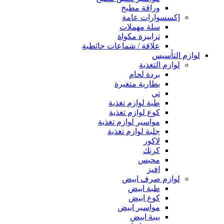
وراقة مطبخ
إكسسوارات عامة
سلة مهملات
ترابيزة مكواة
علاقة / شماعات حائطية
لوازم التأسيس
لوازم التغذية
بردة لحام
بطارية متغيرة
تي
طبة لوازم تغذية
كوع لوازم تغذية
مواسير لوازم تغذية
جلبة لوازم تغذية
لاكور
كرنك
محبس
افيز
لوازم صرف ابيض
طبة ابيض
كوع ابيض
مواسير ابيض
بيبة ابيض