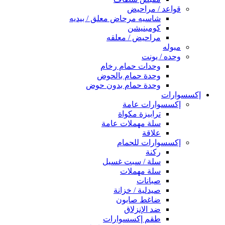
قواعد / مراحيض
شاسيه مرحاض معلق / بيديه
كومبنيشن
مراحيض / معلقه
مبوله
وحده / يونت
وحدات حمام رخام
وحدة حمام بالحوض
وحدة حمام بدون حوض
إكسسوارات
إكسسوارات عامة
ترابيزة مكواة
سلة مهملات عامة
علاقة
إكسسوارات للحمام
ركنة
سلة / سبت غسيل
سلة مهملات
صبانات
صيدلية / خزانة
ضاغط صابون
ضد الإنزلاق
طقم إكسسوارات