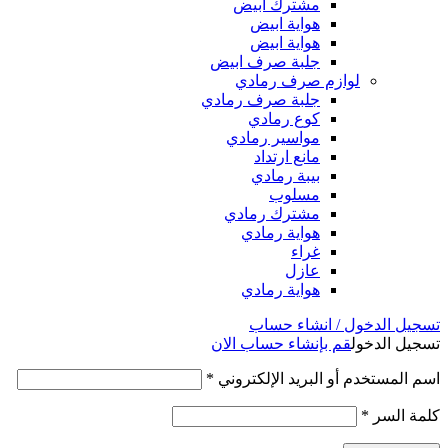
مشترك ابيض
هواية ابيض
هواية ابيض
جلبة صرف ابيض
لوازم صرف رمادي
جلبة صرف رمادي
كوع رمادي
مواسير رمادي
مانع ارتداد
بيبة رمادي
مسلوب
مشترك رمادي
هواية رمادي
غراء
عازل
هواية رمادي
تسجيل الدخول / انشاء حساب
تسجيل الدخول
قم بإنشاء حساب الان
اسم المستخدم أو البريد الإلكتروني
*
كلمة السر
*