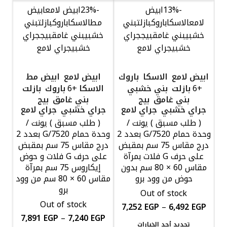
-13%
ابيض
-23%
ابيض لامع
ابيض
لامع
الاسكا
باروك
بازلت
بني
مط
الاسكا
باروك
بازلت
بني
خشبي
بني غامق
بيج
جراي
خشبي
بني غامق
بيج
جراي
خشبي
جراي لامع
خشبي
جراي لامع
ابيض لامع
الاسكا
باروك
ابيض لامع
ابيض مط
بازلت
بني خشبي
الاسكا
باروك
بازلت
+6
+6
بني غامق
بيج
بني غامق
بيج
جراي خشبي
جراي لامع
جراي خشبي
جراي لامع
( طلب مسبق ) يونت /
( طلب مسبق ) يونت /
وحدة حمام G/7520 بعدد 2
وحدة حمام G/7520 بعدد 2
درج مقاس 75 سم بمقبض
درج مقاس 75 سم بمقبض
على حرف G فلات بمرآة
على حرف G فلات و حوض
مقاس 60 × 80 سم بدون
إيكاروس 75 سم بمرآة
حوض من وود برو
مقاس 60 × 80 سم من وود
برو
Out of stock
Out of stock
7,252
EGP
–
6,492
EGP
7,891
EGP
–
7,240
EGP
تحديد أحد الخيارات