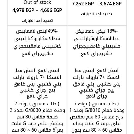
Out of stock
7,252
EGP
–
3,674
EGP
4,978
EGP
–
4,696
EGP
تحديد أحد الخيارات
تحديد أحد الخيارات
-13%
ابيض لامع
ابيض
-49%
ابيض لامع
ابيض
مط
الاسكا
باروك
بازلت
بني
مط
الاسكا
باروك
بازلت
بني
خشبي
بني غامق
بيج
جراي
خشبي
بني غامق
بيج
جراي
خشبي
جراي لامع
خشبي
جراي لامع
ابيض لامع
ابيض مط
ابيض لامع
ابيض مط
الاسكا
باروك
بازلت
الاسكا
باروك
بازلت
+7
+7
بني خشبي
بني غامق
بني خشبي
بني غامق
بيج
جراي خشبي
بيج
جراي خشبي
جراي لامع
جراي لامع
( طلب مسبق ) يونت /
( طلب مسبق ) يونت /
وحدة حمام G/8010 بعدد 1
وحدة حمام G/8030 بعدد 2
درج مقاس 80 سم بمقبض
ضلفة مقاس 80 سم
على حرف G فلات بمرآة
بمقبض على حرف G فلات
مقاس 60 × 80 سم بدون
بمرآة مقاس 60 × 80 سم