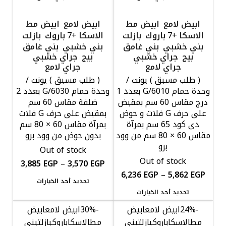
ابيض لامع
ابيض مط
ابيض لامع
ابيض مط
الاسكا
باروك
بازلت
الاسكا
باروك
بازلت
+7
+7
بني خشبي
بني غامق
بني خشبي
بني غامق
بيج
جراي خشبي
بيج
جراي خشبي
جراي لامع
جراي لامع
( طلب مسبق ) يونت /
( طلب مسبق ) يونت /
وحدة حمام G/6010 بعدد 1
وحدة حمام G/6030 بعدد 2
درج مقاس 60 سم بمقبض
ضلفة مقاس 60 سم
على حرف G فلات و حوض
بمقبض على حرف G فلات
دى كود 65 سم بمرآة
بمرآة مقاس 60 × 80 سم
مقاس 60 × 80 سم من وود
بدون حوض من وود برو
برو
Out of stock
Out of stock
3,885
EGP
–
3,570
EGP
6,236
EGP
–
5,862
EGP
تحديد أحد الخيارات
تحديد أحد الخيارات
-24%
ابيض لامع
ابيض
-30%
ابيض لامع
ابيض
مط
الاسكا
باروك
بازلت
بني
مط
الاسكا
باروك
بازلت
بني