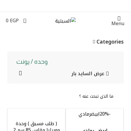
0
0
EGP
الرئيسية
أدوات صحية
وحده / يونت
Menu
Categories
وحده / يونت
عرض السايد بار
-20%
ابيض
رمادي
( طلب مسبق ) وحدة
موبيليا مقاس 85 سم 2
ابيض
رمادي