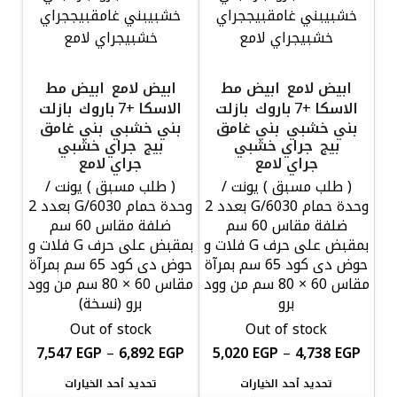
خشبي
بني غامق
بيج
جراي
خشبي
بني غامق
بيج
جراي
خشبي
جراي لامع
خشبي
جراي لامع
ابيض لامع
ابيض مط
ابيض لامع
ابيض مط
الاسكا
باروك
بازلت
الاسكا
باروك
بازلت
+7
+7
بني خشبي
بني غامق
بني خشبي
بني غامق
بيج
جراي خشبي
بيج
جراي خشبي
جراي لامع
جراي لامع
( طلب مسبق ) يونت /
( طلب مسبق ) يونت /
وحدة حمام G/6030 بعدد 2
وحدة حمام G/6030 بعدد 2
ضلفة مقاس 60 سم
ضلفة مقاس 60 سم
بمقبض على حرف G فلات و
بمقبض على حرف G فلات و
حوض دى كود 65 سم بمرآة
حوض دى كود 65 سم بمرآة
مقاس 60 × 80 سم من وود
مقاس 60 × 80 سم من وود
برو
برو (نسخة)
Out of stock
Out of stock
7,547
EGP
–
6,892
EGP
5,020
EGP
–
4,738
EGP
تحديد أحد الخيارات
تحديد أحد الخيارات