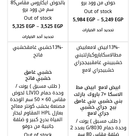
حوض من وود برو
بالحوض ايكاروس مقاس85
سم من وود برو
Out of stock
Out of stock
5,984
EGP
–
5,249
EGP
5,325
EGP
–
3,525
EGP
تحديد أحد الخيارات
تحديد أحد الخيارات
-13%
ابيض لامع
ابيض
-13%
خشبي غامق
خشبي
مط
الاسكا
باروك
بازلت
بني
فاتح
خشبي
بني غامق
بيج
جراي
خشبي
جراي لامع
خشبي غامق
خشبي فاتح
( طلب مسبق ) يونت /
ابيض لامع
ابيض مط
وحدة حمام LIVIO لحوض
الاسكا
باروك
بازلت
+7
مقاس 60 × 50 سم الوحدة
بني خشبي
بني غامق
مصنعة بخشب كونتر معالج
بيج
جراي خشبي
بعازل HPL المقاوم لبخار
جراي لامع
المياة بدرج كبير و ضلفة
( طلب مسبق ) يونت /
جانبية من دوفو
وحدة حمام G/8030 بعدد 2
ضلفة مقاس 80 سم
Out of stock