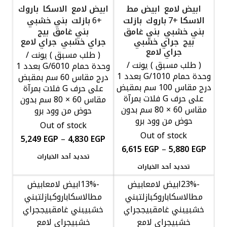
ابيض لامع
ابيض مط
ابيض لامع
الاسكا
باروك
الاسكا
باروك
بازلت
بازلت
بني خشبي
+6
+7
بني خشبي
بني غامق
بني غامق
بيج
بيج
جراي خشبي
جراي خشبي
جراي لامع
جراي لامع
( طلب مسبق ) يونت /
( طلب مسبق ) يونت /
وحدة حمام G/6010 بعدد 1
وحدة حمام G/1010 بعدد 1
درج مقاس 60 سم بمقبض
درج مقاس 100 سم بمقبض
على حرف G فلات بمرآة
على حرف G فلات بمرآة
مقاس 60 × 80 سم بدون
مقاس 60 × 80 سم بدون
حوض من وود برو
حوض من وود برو
Out of stock
Out of stock
5,249
EGP
–
4,830
EGP
6,615
EGP
–
5,880
EGP
تحديد أحد الخيارات
تحديد أحد الخيارات
-23%
ابيض لامع
ابيض
-13%
ابيض لامع
ابيض
مط
الاسكا
باروك
بازلت
بني
مط
الاسكا
باروك
بازلت
بني
خشبي
بني غامق
بيج
جراي
خشبي
بني غامق
بيج
جراي
خشبي
جراي لامع
خشبي
جراي لامع