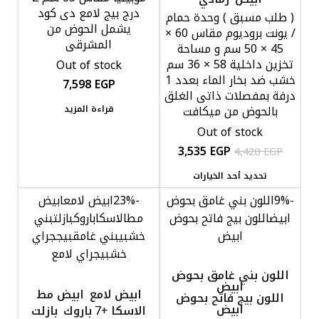
درج بيج لامع دى كود
( طلب مسبق ) وحدة حمام
يشمل الحوض من
/ يونت بروديوم مقاس 60 ×
المشرقى
45 × 50 سم و مساحة
تخزين داخلية 58 × 36 سم
Out of stock
خشب ضد بخار الماء بعدد 1
7,598
EGP
درفة بمفصلات ذاتى الغلق
بالحوض من ميكافت
قراءة المزيد
Out of stock
3,535
EGP
4,420
EGP
تحديد أحد الخيارات
-9%
اللون بني غامق بحوض
-23%
ابيض لامع
ابيض
ابيض
اللون بيج فاتح بحوض
مط
الاسكا
باروك
بازلت
بني
ابيض
خشبي
بني غامق
بيج
جراي
خشبي
جراي لامع
اللون بني غامق بحوض
ابيض
ابيض لامع
ابيض مط
اللون بيج فاتح بحوض
ابيض
الاسكا
باروك
بازلت
+7