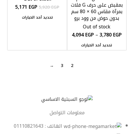
بمقبض على حرف G فلات
5,171
EGP
5,920
EGP
بمرآة مقاس 60 × 80 سم
بدون حوض من وود برو
تحديد أحد الخيارات
Out of stock
4,094
EGP
–
3,780
EGP
تحديد أحد الخيارات
→
3
2
1
معلومات التواصل
الهاتف : 01110821643