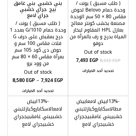
( طلب مسبق ) يونت /
بني خشبي
بني غامق
بيج
جراي خشبي
وحدة حمام Belovo لحوض
جراي لامع
مقاس 80 × 50 سم الوحدة
مصنعة بخشب كونتر معالج
( طلب مسبق ) يونت /
بعازل HPL المقاوم لبخار
وحدة حمام G/1010 بعدد 1
المياة بدرج و رف بالمرأة من
درج بمقبض على حرف G
دوفو
فلات مقاس 100 سم و
حوض دى كود 105 سم
Out of stock
بمرآة مقاس 60 × 80 سم
7,493
EGP
8,222
EGP
من وود برو
تحديد أحد الخيارات
Out of stock
8,580
EGP
–
7,924
EGP
تحديد أحد الخيارات
-13%
ابيض لامع
ابيض
-13%
ابيض
مط
الاسكا
باروك
بازلت
بني
لامع
الاسكا
باروك
بازلت
بني
خشبي
بني غامق
بيج
جراي
خشبي
بني غامق
بيج
جراي
خشبي
جراي لامع
خشبي
جراي لامع