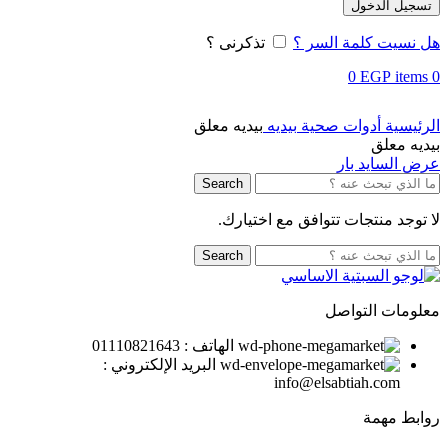
تسجيل الدخول
هل نسيت كلمة السر ؟
تذكرنى ؟
0
EGP
items
0
الرئيسية
أدوات صحية
بيديه
بيديه معلق
بيديه معلق
عرض السايد بار
Search
لا توجد منتجات تتوافق مع اختيارك.
Search
معلومات التواصل
الهاتف : 01110821643
البريد الإلكتروني :
info@elsabtiah.com
روابط مهمة