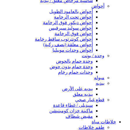
شاسيه مرحاض معلق / بيديه
أحواض
أحواض بالعامود الطويل
أحواض تحت الرخامة
أحواض ديكور فوق الرخامة
أحواض سوليد سيرفيس
أحواض فوق الرخامة
أحواض كونترتوب ساقط رخامة
أحواض معلقة (نصف ركبة)
أحواض وحدات موبيليا
وحده / يونت
وحدة حمام بالحوض
وحدة حمام بدون حوض
وحدات حمام رخام
مبوله
بيديه
بيديه على الأرض
بيديه معلق
قطع غيار صحي
سيديلى / غطاء قاعدة
ماكينة خزان كومبنيشن
مقبض شطاف
خلاطات مياة
طقم خلاطات