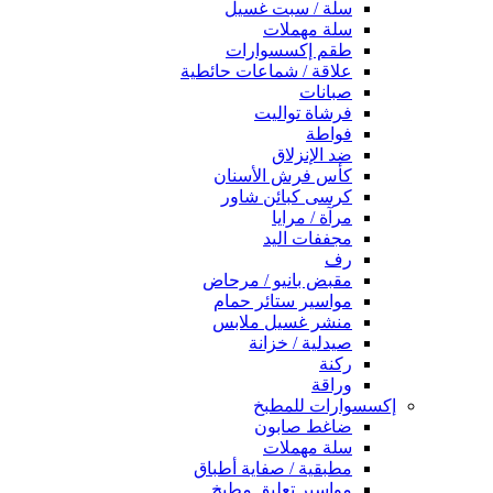
سلة / سبت غسيل
سلة مهملات
طقم إكسسوارات
علاقة / شماعات حائطية
صبانات
فرشاة تواليت
فواطة
ضد الإنزلاق
كأس فرش الأسنان
كرسى كبائن شاور
مرآة / مرايا
مجففات اليد
رف
مقبض بانيو / مرحاض
مواسير ستائر حمام
منشر غسيل ملابس
صيدلية / خزانة
ركنة
وراقة
إكسسوارات للمطبخ
ضاغط صابون
سلة مهملات
مطبقية / صفاية أطباق
مواسير تعليق مطبخ