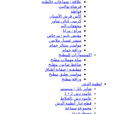
علاقة / شماعات حائطية
فرشاة تواليت
فواطة
كأس فرش الأسنان
كرسى كبائن شاور
مجففات اليد
مرآة / مرايا
مقبض بانيو / مرحاض
منشر غسيل ملابس
مواسير ستائر حمام
وراقة حمام
إكسسوارات للمطبخ
سلة مهملات مطبخ
ضاغط صابون مطبخ
مطبقية / صفاية أطباق
مواسير تعليق مطبخ
وراقة مطبخ
انظمة الدش
شاور بانل / سيستم
عامود دش 2 × 1
عامود دش بالخلاط
قطع غيار أنظمة الدش
مجموعة سماعة
مسطرة دش