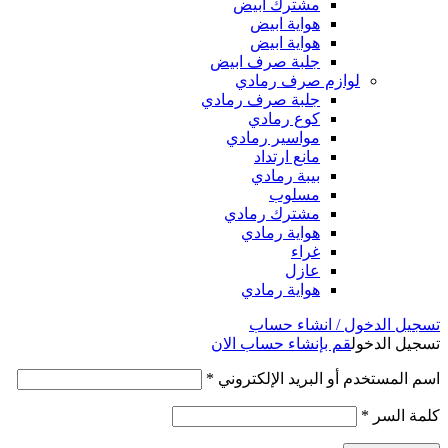
مشترك ابيض
هواية ابيض
هواية ابيض
جلبة صرف ابيض
لوازم صرف رمادي
جلبة صرف رمادي
كوع رمادي
مواسير رمادي
مانع ارتداد
بيبة رمادي
مسلوب
مشترك رمادي
هواية رمادي
غراء
عازل
هواية رمادي
تسجيل الدخول / انشاء حساب
تسجيل الدخول
قم بإنشاء حساب الان
اسم المستخدم أو البريد الإلكتروني
*
كلمة السر
*