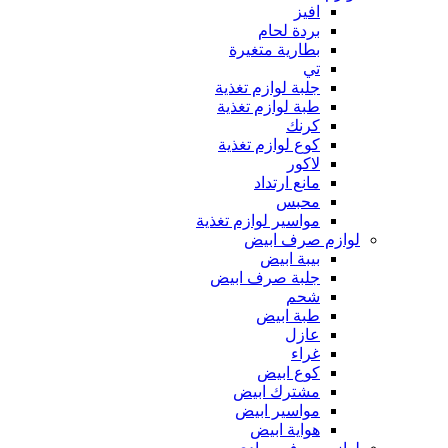
افيز
بردة لحام
بطارية متغيرة
تي
جلبة لوازم تغذية
طبة لوازم تغذية
كرنك
كوع لوازم تغذية
لاكور
مانع ارتداد
محبس
مواسير لوازم تغذية
لوازم صرف ابيض
بيبة ابيض
جلبة صرف ابيض
شحم
طبة ابيض
عازل
غراء
كوع ابيض
مشترك ابيض
مواسير ابيض
هواية ابيض