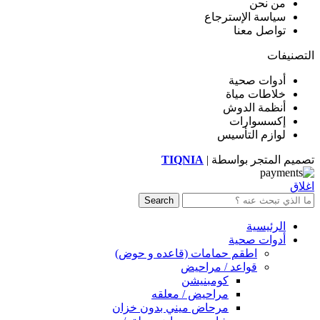
من نحن
سياسة الإسترجاع
تواصل معنا
التصنيفات
أدوات صحية
خلاطات مياة
أنظمة الدوش
إكسسوارات
لوازم التأسيس
تصميم المتجر بواسطة |
TIQNIA
اغلاق
Search
الرئيسية
أدوات صحية
اطقم حمامات (قاعده و حوض)
قواعد / مراحيض
كومبنيشن
مراحيض / معلقه
مرحاض ميني بدون خزان