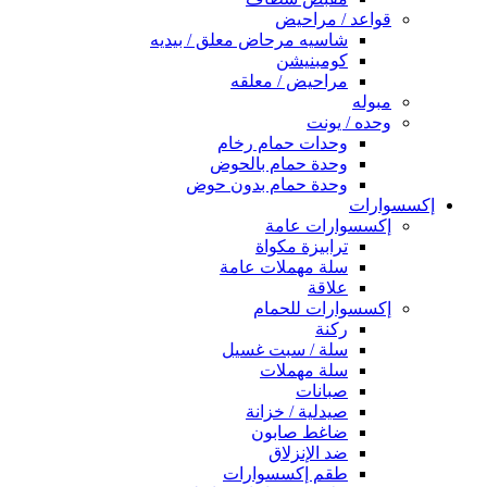
قواعد / مراحيض
شاسيه مرحاض معلق / بيديه
كومبنيشن
مراحيض / معلقه
مبوله
وحده / يونت
وحدات حمام رخام
وحدة حمام بالحوض
وحدة حمام بدون حوض
إكسسوارات
إكسسوارات عامة
ترابيزة مكواة
سلة مهملات عامة
علاقة
إكسسوارات للحمام
ركنة
سلة / سبت غسيل
سلة مهملات
صبانات
صيدلية / خزانة
ضاغط صابون
ضد الإنزلاق
طقم إكسسوارات