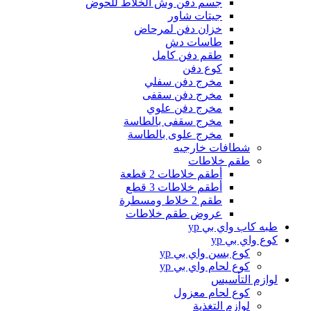
جسم دفن وش الخلاط للحوض
جيتات شاور
خزان دفن لمرحاض
طاسات دش
طقم دفن كامل
كوع دفن
مخرج دفن سفلي
مخرج دفن سقفى
مخرج دفن علوي
مخرج سقفى بالطاسة
مخرج علوى بالطاسة
شطافات خارجيه
طقم خلاطات
أطقم خلاطات 2 قطعة
أطقم خلاطات 3 قطع
طقم 2 خلاط ومسطرة
عروض طقم خلاطات
طبه كاب واي بي yp
كوع واي بي yp
كوع بسن واي بي yp
كوع لحام واي بي yp
لوازم التأسيس
كوع لحام معزول
لوازم التغذية