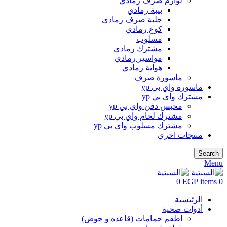
لوازم صرف رمادي
بيبة رمادي
جلبة صرف رمادي
كوع رمادي
مسلوب
مشترك رمادي
مواسير رمادي
هواية رمادي
ماسورة صرف
ماسورة واي بي yp
مشترك واي بي yp
محبس دفن واي بي yp
مشترك لحام واي بي yp
مشترك مسلوب واي بي yp
منتجات اخري
Search
Menu
0
EGP
items
0
الرئيسية
أدوات صحية
اطقم حمامات (قاعده و حوض)