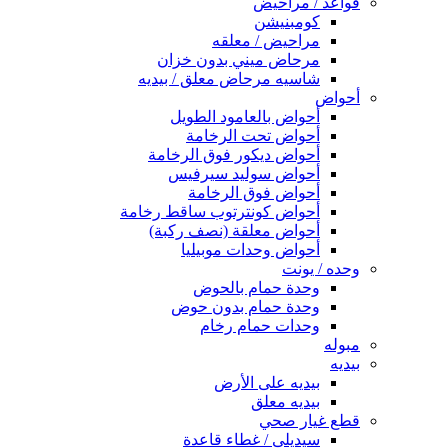
قواعد / مراحيض
كومبنيشن
مراحيض / معلقه
مرحاض ميني بدون خزان
شاسيه مرحاض معلق / بيديه
أحواض
أحواض بالعامود الطويل
أحواض تحت الرخامة
أحواض ديكور فوق الرخامة
أحواض سوليد سيرفيس
أحواض فوق الرخامة
أحواض كونترتوب ساقط رخامة
أحواض معلقة (نصف ركبة)
أحواض وحدات موبيليا
وحده / يونت
وحدة حمام بالحوض
وحدة حمام بدون حوض
وحدات حمام رخام
مبوله
بيديه
بيديه على الأرض
بيديه معلق
قطع غيار صحي
سيديلى / غطاء قاعدة