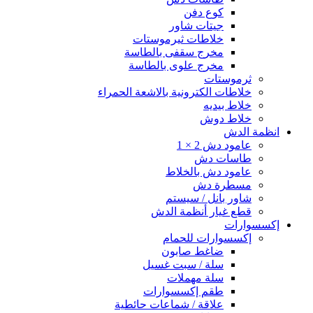
كوع دفن
جيتات شاور
خلاطات ثيرموستات
مخرج سقفى بالطاسة
مخرج علوى بالطاسة
ثرموستات
خلاطات الكترونية بالاشعة الحمراء
خلاط بيديه
خلاط دوش
انظمة الدش
عامود دش 2 × 1
طاسات دش
عامود دش بالخلاط
مسطرة دش
شاور بانل / سيستم
قطع غيار أنظمة الدش
إكسسوارات
إكسسوارات للحمام
ضاغط صابون
سلة / سبت غسيل
سلة مهملات
طقم إكسسوارات
علاقة / شماعات حائطية