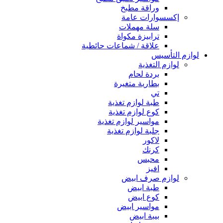
وراقة مطبخ
إكسسوارات عامة
سلة مهملات
ترابيزة مكواة
علاقة / شماعات حائطية
لوازم التأسيس
لوازم التغذية
بردة لحام
بطارية متغيرة
تي
طبة لوازم تغذية
كوع لوازم تغذية
مواسير لوازم تغذية
جلبة لوازم تغذية
لاكور
كرنك
محبس
افيز
لوازم صرف ابيض
طبة ابيض
كوع ابيض
مواسير ابيض
بيبة ابيض