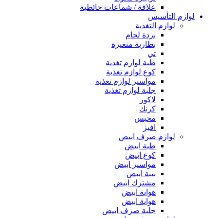
علاقة / شماعات حائطية
لوازم التأسيس
لوازم التغذية
بردة لحام
بطارية متغيرة
تي
طبة لوازم تغذية
كوع لوازم تغذية
مواسير لوازم تغذية
جلبة لوازم تغذية
لاكور
كرنك
محبس
افيز
لوازم صرف ابيض
طبة ابيض
كوع ابيض
مواسير ابيض
بيبة ابيض
مشترك ابيض
هواية ابيض
هواية ابيض
جلبة صرف ابيض