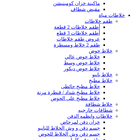
ماكينة خزان كومبنيشن
مقبض شطاف
خلاطات مياة
طقم خلاطات
أطقم خلاطات 2 قطعة
أطقم خلاطات 3 قطع
عروض طقم خلاطات
طقم 2 خلاط ومسطرة
خلاط حوض
خلاط حوض عالي
خلاط حوض وسط
خلاط حوض ديكور
خلاط بانيو
خلاط مطبخ
خلاط مطبخ حائطى
خلاط مطبخ شداد / قنطرة مرنة
خلاط مطبخ على الحوض
خلاط شطافة
شطافات خارجيه
خلاطات وانظمه الدفن
خزان دفن لمرحاض
جسم دفن و وش الخلاط للبانيو
جسم دفن وش الخلاط للحوض
طقم دفن كامل