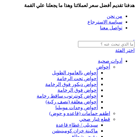
هدفنا تقديم أفضل سعر لعملائنا وهذا ما يجعلنا علي القمة
من نحن
سياسة الاسترجاع
تواصل معنا
اختر الفئة
أدوات صحية
أحواض
أحواض بالعامود الطويل
أحواض تحت الرخامة
أحواض ديكور فوق الرخامة
أحواض فوق الرخامة
أحواض كونترتوب ساقط رخامة
أحواض معلقة (نصف ركبة)
أحواض وحدات موبيليا
اطقم حمامات (قاعده و حوض)
قطع غيار صحي
سيديلى / غطاء قاعدة
ماكينة خزان كومبنيشن
مقبض شطاف