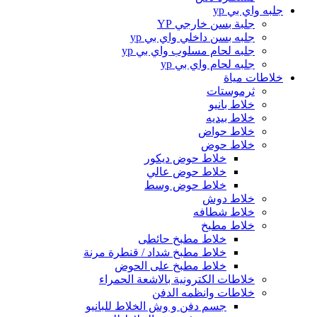
جلبه واي بي yp
جلبة بسن خارجي YP
جلبه بسن داخلي واي بي yp
جلبه لحام مسلوب واي بي yp
جلبه لحام واي بي yp
خلاطات مياة
ثرموستات
خلاط بانيو
خلاط بيديه
خلاط حواض
خلاط حوض
خلاط حوض ديكور
خلاط حوض عالي
خلاط حوض وسط
خلاط دوش
خلاط شطافه
خلاط مطبخ
خلاط مطبخ حائطى
خلاط مطبخ شداد / قنطرة مرنة
خلاط مطبخ على الحوض
خلاطات الكترونية بالاشعة الحمراء
خلاطات وانظمه الدفن
جسم دفن و وش الخلاط للبانيو