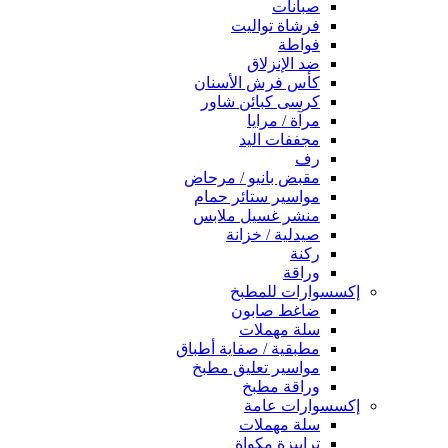
صبانات
فرشاة تواليت
فواطة
ضد الإنزلاق
كأس فرش الأسنان
كرسى كبائن شاور
مرآة / مرايا
مجففات اليد
رف
مقبض بانيو / مرحاض
مواسير ستائر حمام
منشر غسيل ملابس
صيدلية / خزانة
ركنة
وراقة
إكسسوارات للمطبخ
ضاغط صابون
سلة مهملات
مطبقية / صفاية أطباق
مواسير تعليق مطبخ
وراقة مطبخ
إكسسوارات عامة
سلة مهملات
ترابيزة مكواة