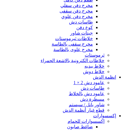
مخرج دفن سفلي
مخرج دفن سقفى
مخرج دفن علوي
طاسات دش
كوع دفن
جيتات شاور
خلاطات ثيرموستات
مخرج سقفى بالطاسة
مخرج علوى بالطاسة
ثرموستات
خلاطات الكترونية بالاشعة الحمراء
خلاط بيديه
خلاط دوش
انظمة الدش
عامود دش 2 × 1
طاسات دش
عامود دش بالخلاط
مسطرة دش
شاور بانل / سيستم
قطع غيار أنظمة الدش
إكسسوارات
إكسسوارات للحمام
ضاغط صابون