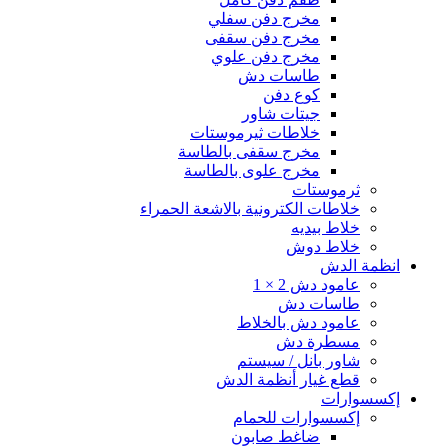
مخرج دفن سفلي
مخرج دفن سقفى
مخرج دفن علوي
طاسات دش
كوع دفن
جيتات شاور
خلاطات ثيرموستات
مخرج سقفى بالطاسة
مخرج علوى بالطاسة
ثرموستات
خلاطات الكترونية بالاشعة الحمراء
خلاط بيديه
خلاط دوش
انظمة الدش
عامود دش 2 × 1
طاسات دش
عامود دش بالخلاط
مسطرة دش
شاور بانل / سيستم
قطع غيار أنظمة الدش
إكسسوارات
إكسسوارات للحمام
ضاغط صابون