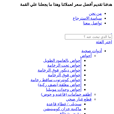
هدفنا تقديم أفضل سعر لعملائنا وهذا ما يجعلنا علي القمة
من نحن
سياسة الاسترجاع
تواصل معنا
اختر الفئة
أدوات صحية
أحواض
أحواض بالعامود الطويل
أحواض تحت الرخامة
أحواض ديكور فوق الرخامة
أحواض فوق الرخامة
أحواض كونترتوب ساقط رخامة
أحواض معلقة (نصف ركبة)
أحواض وحدات موبيليا
اطقم حمامات (قاعده و حوض)
قطع غيار صحي
سيديلى / غطاء قاعدة
ماكينة خزان كومبنيشن
مقبض شطاف