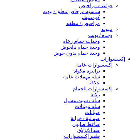
قواعد / مراحيض
شاسيه مرحاض معلق / بيديه
كومبنيشن
مراحيض / معلقه
مبوله
وحده / يونت
وحدات حمام رخام
وحدة حمام بالحوض
وحدة حمام بدون حوض
إكسسوارات
إكسسوارات عامة
ترابيزة مكواة
سلة مهملات عامة
علاقة
إكسسوارات للحمام
ركنة
سلة / سبت غسيل
سلة مهملات
صبانات
صيدلية / خزانة
ضاغط صابون
ضد الإنزلاق
طقم إكسسوارات