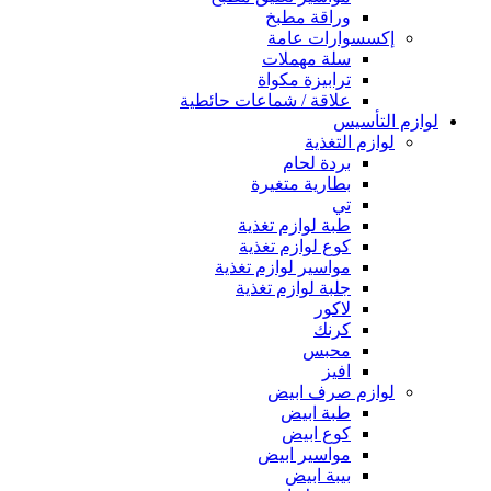
وراقة مطبخ
إكسسوارات عامة
سلة مهملات
ترابيزة مكواة
علاقة / شماعات حائطية
لوازم التأسيس
لوازم التغذية
بردة لحام
بطارية متغيرة
تي
طبة لوازم تغذية
كوع لوازم تغذية
مواسير لوازم تغذية
جلبة لوازم تغذية
لاكور
كرنك
محبس
افيز
لوازم صرف ابيض
طبة ابيض
كوع ابيض
مواسير ابيض
بيبة ابيض