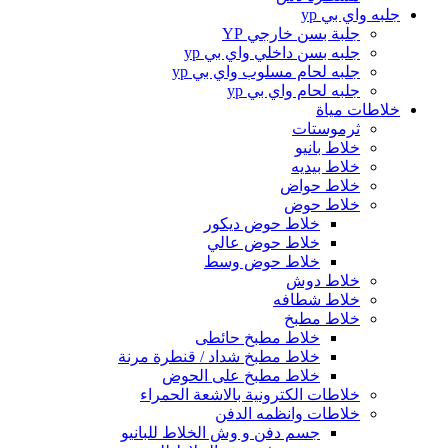
جلبه واي بي yp
جلبة بسن خارجي YP
جلبه بسن داخلي واي بي yp
جلبه لحام مسلوب واي بي yp
جلبه لحام واي بي yp
خلاطات مياة
ثرموستات
خلاط بانيو
خلاط بيديه
خلاط حواض
خلاط حوض
خلاط حوض ديكور
خلاط حوض عالي
خلاط حوض وسط
خلاط دوش
خلاط شطافه
خلاط مطبخ
خلاط مطبخ حائطى
خلاط مطبخ شداد / قنطرة مرنة
خلاط مطبخ على الحوض
خلاطات الكترونية بالاشعة الحمراء
خلاطات وانظمه الدفن
جسم دفن و وش الخلاط للبانيو