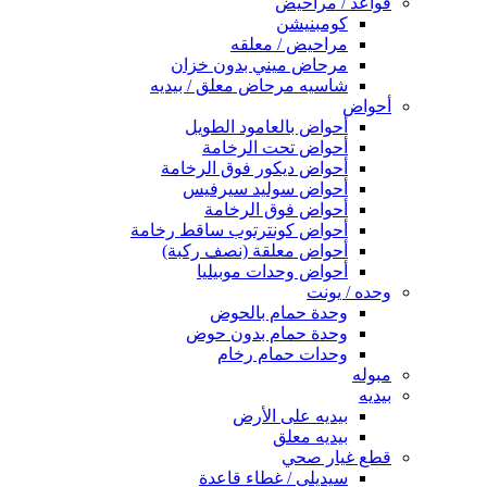
قواعد / مراحيض
كومبنيشن
مراحيض / معلقه
مرحاض ميني بدون خزان
شاسيه مرحاض معلق / بيديه
أحواض
أحواض بالعامود الطويل
أحواض تحت الرخامة
أحواض ديكور فوق الرخامة
أحواض سوليد سيرفيس
أحواض فوق الرخامة
أحواض كونترتوب ساقط رخامة
أحواض معلقة (نصف ركبة)
أحواض وحدات موبيليا
وحده / يونت
وحدة حمام بالحوض
وحدة حمام بدون حوض
وحدات حمام رخام
مبوله
بيديه
بيديه على الأرض
بيديه معلق
قطع غيار صحي
سيديلى / غطاء قاعدة