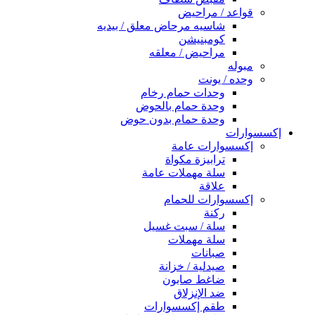
قواعد / مراحيض
شاسيه مرحاض معلق / بيديه
كومبنيشن
مراحيض / معلقه
مبوله
وحده / يونت
وحدات حمام رخام
وحدة حمام بالحوض
وحدة حمام بدون حوض
إكسسوارات
إكسسوارات عامة
ترابيزة مكواة
سلة مهملات عامة
علاقة
إكسسوارات للحمام
ركنة
سلة / سبت غسيل
سلة مهملات
صبانات
صيدلية / خزانة
ضاغط صابون
ضد الإنزلاق
طقم إكسسوارات