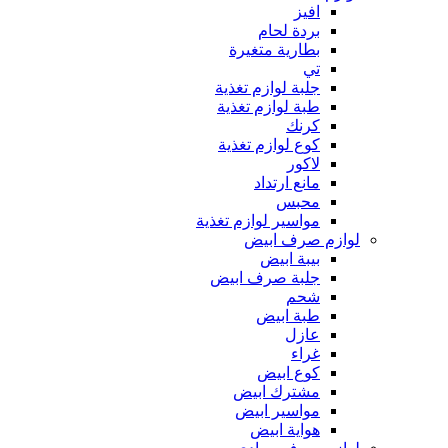
افيز
بردة لحام
بطارية متغيرة
تي
جلبة لوازم تغذية
طبة لوازم تغذية
كرنك
كوع لوازم تغذية
لاكور
مانع ارتداد
محبس
مواسير لوازم تغذية
لوازم صرف ابيض
بيبة ابيض
جلبة صرف ابيض
شحم
طبة ابيض
عازل
غراء
كوع ابيض
مشترك ابيض
مواسير ابيض
هواية ابيض