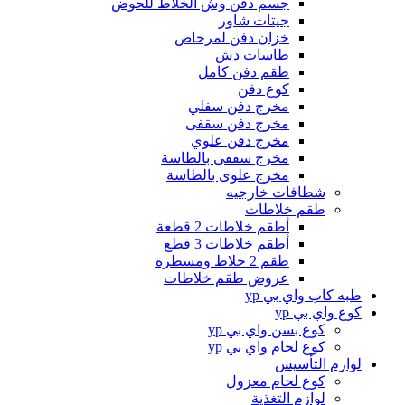
جسم دفن وش الخلاط للحوض
جيتات شاور
خزان دفن لمرحاض
طاسات دش
طقم دفن كامل
كوع دفن
مخرج دفن سفلي
مخرج دفن سقفى
مخرج دفن علوي
مخرج سقفى بالطاسة
مخرج علوى بالطاسة
شطافات خارجيه
طقم خلاطات
أطقم خلاطات 2 قطعة
أطقم خلاطات 3 قطع
طقم 2 خلاط ومسطرة
عروض طقم خلاطات
طبه كاب واي بي yp
كوع واي بي yp
كوع بسن واي بي yp
كوع لحام واي بي yp
لوازم التأسيس
كوع لحام معزول
لوازم التغذية