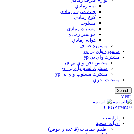
لوازم صرف رمادي
بيبة رمادي
جلبة صرف رمادي
كوع رمادي
مسلوب
مشترك رمادي
مواسير رمادي
هواية رمادي
ماسورة صرف
ماسورة واي بي yp
مشترك واي بي yp
محبس دفن واي بي yp
مشترك لحام واي بي yp
مشترك مسلوب واي بي yp
منتجات اخري
Search
Menu
0
EGP
items
0
الرئيسية
أدوات صحية
اطقم حمامات (قاعده و حوض)