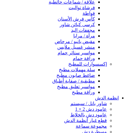
علاقة / شماعات حائطية
فرشاة تواليت
فواطة
كأس فرش الأسنان
كرسى كبائن شاور
مجففات اليد
مرآة / مرايا
مقبض بانيو / مرحاض
منشر غسيل ملابس
مواسير ستائر حمام
وراقة حمام
إكسسوارات للمطبخ
سلة مهملات مطبخ
ضاغط صابون مطبخ
مطبقية / صفاية أطباق
مواسير تعليق مطبخ
وراقة مطبخ
انظمة الدش
شاور بانل / سيستم
عامود دش 2 × 1
عامود دش بالخلاط
قطع غيار أنظمة الدش
مجموعة سماعة
مسطرة دش