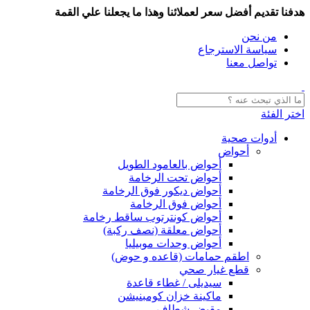
هدفنا تقديم أفضل سعر لعملائنا وهذا ما يجعلنا علي القمة
من نحن
سياسة الاسترجاع
تواصل معنا
اختر الفئة
أدوات صحية
أحواض
أحواض بالعامود الطويل
أحواض تحت الرخامة
أحواض ديكور فوق الرخامة
أحواض فوق الرخامة
أحواض كونترتوب ساقط رخامة
أحواض معلقة (نصف ركبة)
أحواض وحدات موبيليا
اطقم حمامات (قاعده و حوض)
قطع غيار صحي
سيديلى / غطاء قاعدة
ماكينة خزان كومبنيشن
مقبض شطاف