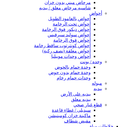
مرحاض ميني بدون خزان
شاسيه مرحاض معلق / بيديه
أحواض
أحواض بالعامود الطويل
أحواض تحت الرخامة
أحواض ديكور فوق الرخامة
أحواض سوليد سيرفيس
أحواض فوق الرخامة
أحواض كونترتوب ساقط رخامة
أحواض معلقة (نصف ركبة)
أحواض وحدات موبيليا
وحده / يونت
وحدة حمام بالحوض
وحدة حمام بدون حوض
وحدات حمام رخام
مبوله
بيديه
بيديه على الأرض
بيديه معلق
قطع غيار صحي
سيديلى / غطاء قاعدة
ماكينة خزان كومبنيشن
مقبض شطاف
خلاطات مياة