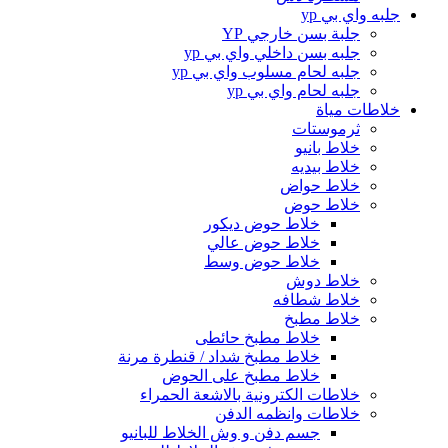
جلبه واي بي yp
جلبة بسن خارجي YP
جلبه بسن داخلي واي بي yp
جلبه لحام مسلوب واي بي yp
جلبه لحام واي بي yp
خلاطات مياة
ثرموستات
خلاط بانيو
خلاط بيديه
خلاط حواض
خلاط حوض
خلاط حوض ديكور
خلاط حوض عالي
خلاط حوض وسط
خلاط دوش
خلاط شطافه
خلاط مطبخ
خلاط مطبخ حائطى
خلاط مطبخ شداد / قنطرة مرنة
خلاط مطبخ على الحوض
خلاطات الكترونية بالاشعة الحمراء
خلاطات وانظمه الدفن
جسم دفن و وش الخلاط للبانيو