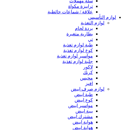
سلة مهملات
ترابيزة مكواة
علاقة / شماعات حائطية
لوازم التأسيس
لوازم التغذية
بردة لحام
بطارية متغيرة
تي
طبة لوازم تغذية
كوع لوازم تغذية
مواسير لوازم تغذية
جلبة لوازم تغذية
لاكور
كرنك
محبس
افيز
لوازم صرف ابيض
طبة ابيض
كوع ابيض
مواسير ابيض
بيبة ابيض
مشترك ابيض
هواية ابيض
هواية ابيض