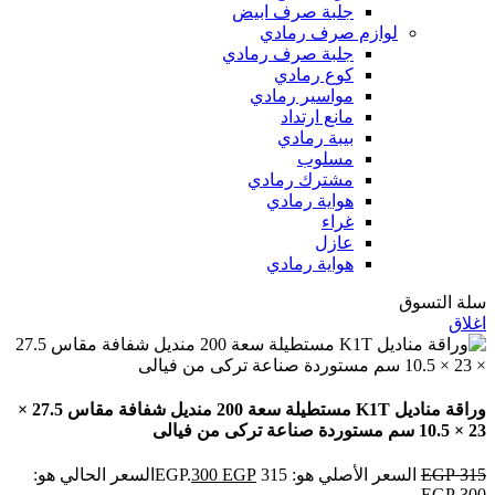
جلبة صرف ابيض
لوازم صرف رمادي
جلبة صرف رمادي
كوع رمادي
مواسير رمادي
مانع ارتداد
بيبة رمادي
مسلوب
مشترك رمادي
هواية رمادي
غراء
عازل
هواية رمادي
سلة التسوق
اغلاق
وراقة مناديل K1T مستطيلة سعة 200 منديل شفافة مقاس 27.5 ×
23 × 10.5 سم مستوردة صناعة تركى من فيالى
315
EGP
السعر الأصلي هو: 315 EGP.
EGP
300
السعر الحالي هو:
300 EGP.