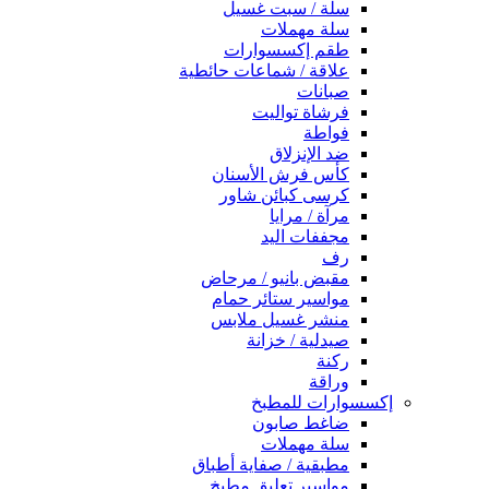
سلة / سبت غسيل
سلة مهملات
طقم إكسسوارات
علاقة / شماعات حائطية
صبانات
فرشاة تواليت
فواطة
ضد الإنزلاق
كأس فرش الأسنان
كرسى كبائن شاور
مرآة / مرايا
مجففات اليد
رف
مقبض بانيو / مرحاض
مواسير ستائر حمام
منشر غسيل ملابس
صيدلية / خزانة
ركنة
وراقة
إكسسوارات للمطبخ
ضاغط صابون
سلة مهملات
مطبقية / صفاية أطباق
مواسير تعليق مطبخ