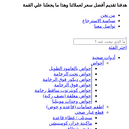
هدفنا تقديم أفضل سعر لعملائنا وهذا ما يجعلنا علي القمة
من نحن
سياسة الاسترجاع
تواصل معنا
اختر الفئة
أدوات صحية
أحواض
أحواض بالعامود الطويل
أحواض تحت الرخامة
أحواض ديكور فوق الرخامة
أحواض فوق الرخامة
أحواض كونترتوب ساقط رخامة
أحواض معلقة (نصف ركبة)
أحواض وحدات موبيليا
اطقم حمامات (قاعده و حوض)
قطع غيار صحي
سيديلى / غطاء قاعدة
ماكينة خزان كومبنيشن
مقبض شطاف