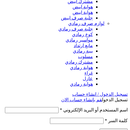
مشترك ابيض
هواية ابيض
هواية ابيض
جلبة صرف ابيض
لوازم صرف رمادي
جلبة صرف رمادي
كوع رمادي
مواسير رمادي
مانع ارتداد
بيبة رمادي
مسلوب
مشترك رمادي
هواية رمادي
غراء
عازل
هواية رمادي
تسجيل الدخول / انشاء حساب
تسجيل الدخول
قم بإنشاء حساب الان
اسم المستخدم أو البريد الإلكتروني
*
كلمة السر
*