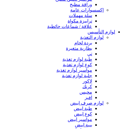
وراقة مطبخ
إكسسوارات عامة
سلة مهملات
ترابيزة مكواة
علاقة / شماعات حائطية
لوازم التأسيس
لوازم التغذية
بردة لحام
بطارية متغيرة
تي
طبة لوازم تغذية
كوع لوازم تغذية
مواسير لوازم تغذية
جلبة لوازم تغذية
لاكور
كرنك
محبس
افيز
لوازم صرف ابيض
طبة ابيض
كوع ابيض
مواسير ابيض
بيبة ابيض