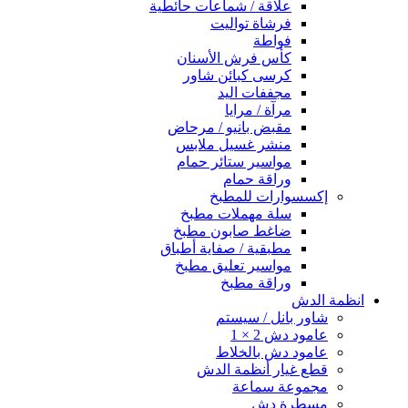
علاقة / شماعات حائطية
فرشاة تواليت
فواطة
كأس فرش الأسنان
كرسى كبائن شاور
مجففات اليد
مرآة / مرايا
مقبض بانيو / مرحاض
منشر غسيل ملابس
مواسير ستائر حمام
وراقة حمام
إكسسوارات للمطبخ
سلة مهملات مطبخ
ضاغط صابون مطبخ
مطبقية / صفاية أطباق
مواسير تعليق مطبخ
وراقة مطبخ
انظمة الدش
شاور بانل / سيستم
عامود دش 2 × 1
عامود دش بالخلاط
قطع غيار أنظمة الدش
مجموعة سماعة
مسطرة دش