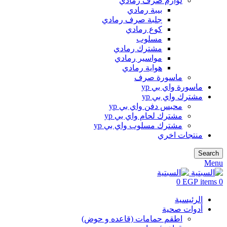
لوازم صرف رمادي
بيبة رمادي
جلبة صرف رمادي
كوع رمادي
مسلوب
مشترك رمادي
مواسير رمادي
هواية رمادي
ماسورة صرف
ماسورة واي بي yp
مشترك واي بي yp
محبس دفن واي بي yp
مشترك لحام واي بي yp
مشترك مسلوب واي بي yp
منتجات اخري
Search
Menu
0
EGP
items
0
الرئيسية
أدوات صحية
اطقم حمامات (قاعده و حوض)