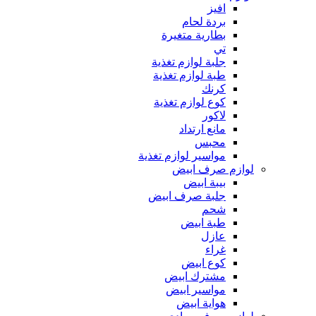
افيز
بردة لحام
بطارية متغيرة
تي
جلبة لوازم تغذية
طبة لوازم تغذية
كرنك
كوع لوازم تغذية
لاكور
مانع ارتداد
محبس
مواسير لوازم تغذية
لوازم صرف ابيض
بيبة ابيض
جلبة صرف ابيض
شحم
طبة ابيض
عازل
غراء
كوع ابيض
مشترك ابيض
مواسير ابيض
هواية ابيض