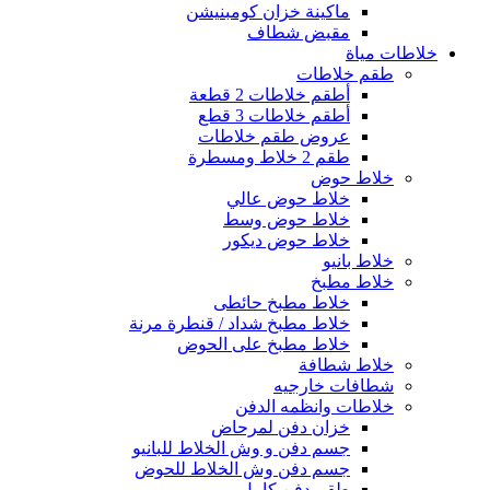
ماكينة خزان كومبنيشن
مقبض شطاف
خلاطات مياة
طقم خلاطات
أطقم خلاطات 2 قطعة
أطقم خلاطات 3 قطع
عروض طقم خلاطات
طقم 2 خلاط ومسطرة
خلاط حوض
خلاط حوض عالي
خلاط حوض وسط
خلاط حوض ديكور
خلاط بانيو
خلاط مطبخ
خلاط مطبخ حائطى
خلاط مطبخ شداد / قنطرة مرنة
خلاط مطبخ على الحوض
خلاط شطافة
شطافات خارجيه
خلاطات وانظمه الدفن
خزان دفن لمرحاض
جسم دفن و وش الخلاط للبانيو
جسم دفن وش الخلاط للحوض
طقم دفن كامل