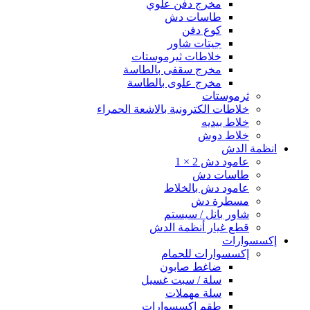
مخرج دفن علوي
طاسات دش
كوع دفن
جيتات شاور
خلاطات ثيرموستات
مخرج سقفى بالطاسة
مخرج علوى بالطاسة
ثرموستات
خلاطات الكترونية بالاشعة الحمراء
خلاط بيديه
خلاط دوش
انظمة الدش
عامود دش 2 × 1
طاسات دش
عامود دش بالخلاط
مسطرة دش
شاور بانل / سيستم
قطع غيار أنظمة الدش
إكسسوارات
إكسسوارات للحمام
ضاغط صابون
سلة / سبت غسيل
سلة مهملات
طقم إكسسوارات