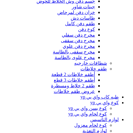
جسم دفن وش الخلاط للحوض
جيتات شاور
خزان دفن لمرحاض
طاسات دش
طقم دفن كامل
كوع دفن
مخرج دفن سفلي
مخرج دفن سقفى
مخرج دفن علوي
مخرج سقفى بالطاسة
مخرج علوى بالطاسة
شطافات خارجيه
طقم خلاطات
أطقم خلاطات 2 قطعة
أطقم خلاطات 3 قطع
طقم 2 خلاط ومسطرة
عروض طقم خلاطات
طبه كاب واي بي yp
كوع واي بي yp
كوع بسن واي بي yp
كوع لحام واي بي yp
لوازم التأسيس
كوع لحام معزول
لوازم التغذية