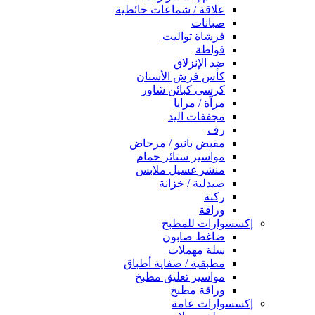
علاقة / شماعات حائطية
صبانات
فرشاة تواليت
فواطة
ضد الإنزلاق
كأس فرش الأسنان
كرسى كبائن شاور
مرآة / مرايا
مجففات اليد
رف
مقبض بانيو / مرحاض
مواسير ستائر حمام
منشر غسيل ملابس
صيدلية / خزانة
ركنة
وراقة
إكسسوارات للمطبخ
ضاغط صابون
سلة مهملات
مطبقية / صفاية أطباق
مواسير تعليق مطبخ
وراقة مطبخ
إكسسوارات عامة