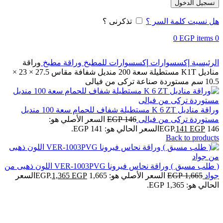
تسجيل الدخول
هل نسيت كلمة السر ؟
تذكرنى ؟
0
EGP
items
0
الرئيسية
إكسسوارات
إكسسوارات للمطبخ
وراقة مطبخ
وراقة
مناديل K1T مستطيلة سعة 200 منديل شفافة مقاس 27.5 × 23 ×
10.5 سم مستوردة صناعة تركى من فيالى
وراقة مناديل K 6 ZT مستطيلة شفاف للحمام سعة 100 منديل
مستوردة تركى من فيالى
146
EGP
السعر الأصلي هو:
146 EGP.
EGP
141
السعر الحالي هو: 141 EGP.
Back to products
( طلب مسبق ) وراقة نحاس فيرونا VER-1003PVG اللون ذهبى من
جواد
1,665
EGP
السعر الأصلي هو: 1,665 EGP.
EGP
1,365
السعر
الحالي هو: 1,365 EGP.
-5%