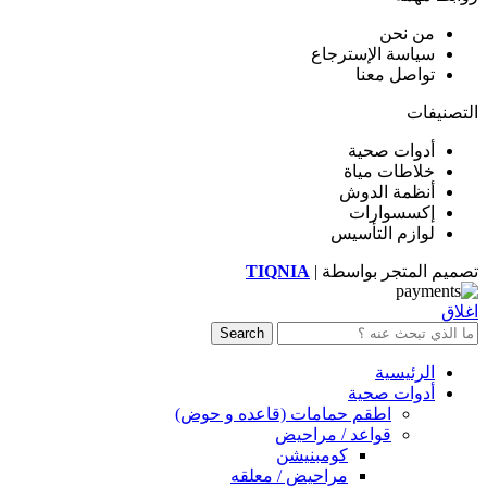
من نحن
سياسة الإسترجاع
تواصل معنا
التصنيفات
أدوات صحية
خلاطات مياة
أنظمة الدوش
إكسسوارات
لوازم التأسيس
تصميم المتجر بواسطة |
TIQNIA
اغلاق
Search
الرئيسية
أدوات صحية
اطقم حمامات (قاعده و حوض)
قواعد / مراحيض
كومبنيشن
مراحيض / معلقه