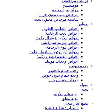
قواعد / مراحيض
كومبنيشن
مراحيض / معلقه
مرحاض ميني بدون خزان
شاسيه مرحاض معلق / بيديه
أحواض
أحواض بالعامود الطويل
أحواض تحت الرخامة
أحواض ديكور فوق الرخامة
أحواض سوليد سيرفيس
أحواض فوق الرخامة
أحواض كونترتوب ساقط رخامة
أحواض معلقة (نصف ركبة)
أحواض وحدات موبيليا
وحده / يونت
وحدة حمام بالحوض
وحدة حمام بدون حوض
وحدات حمام رخام
مبوله
بيديه
بيديه على الأرض
بيديه معلق
قطع غيار صحي
سيديلى / غطاء قاعدة