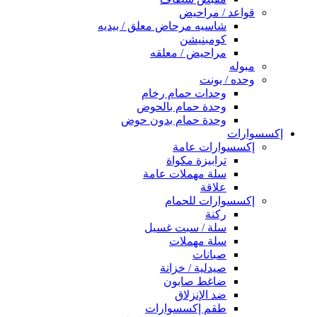
قواعد / مراحيض
شاسيه مرحاض معلق / بيديه
كومبنيشن
مراحيض / معلقه
مبوله
وحده / يونت
وحدات حمام رخام
وحدة حمام بالحوض
وحدة حمام بدون حوض
إكسسوارات
إكسسوارات عامة
ترابيزة مكواة
سلة مهملات عامة
علاقة
إكسسوارات للحمام
ركنة
سلة / سبت غسيل
سلة مهملات
صبانات
صيدلية / خزانة
ضاغط صابون
ضد الإنزلاق
طقم إكسسوارات