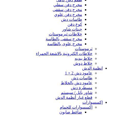
مخرج دفن سفلي
مخرج دفن سقفى
مخرج دفن علوي
طاسات دش
كوع دفن
جيتات شاور
خلاطات ثيرموستات
مخرج سقفى بالطاسة
مخرج علوى بالطاسة
ثرموستات
خلاطات الكترونية بالاشعة الحمراء
خلاط بيديه
خلاط دوش
انظمة الدش
عامود دش 2 × 1
طاسات دش
عامود دش بالخلاط
مسطرة دش
شاور بانل / سيستم
قطع غيار أنظمة الدش
إكسسوارات
إكسسوارات للحمام
ضاغط صابون