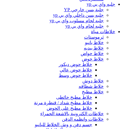
جلبه واي بي yp
جلبة بسن خارجي YP
جلبه بسن داخلي واي بي yp
جلبه لحام مسلوب واي بي yp
جلبه لحام واي بي yp
خلاطات مياة
ثرموستات
خلاط بانيو
خلاط بيديه
خلاط حواض
خلاط حوض
خلاط حوض ديكور
خلاط حوض عالي
خلاط حوض وسط
خلاط دوش
خلاط شطافه
خلاط مطبخ
خلاط مطبخ حائطى
خلاط مطبخ شداد / قنطرة مرنة
خلاط مطبخ على الحوض
خلاطات الكترونية بالاشعة الحمراء
خلاطات وانظمه الدفن
جسم دفن و وش الخلاط للبانيو