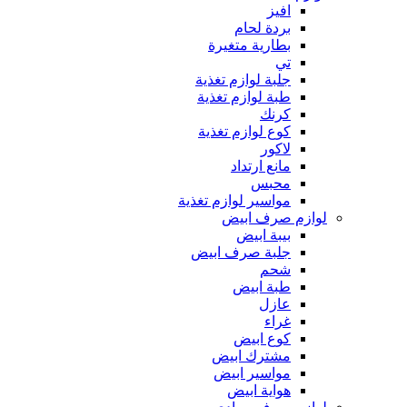
افيز
بردة لحام
بطارية متغيرة
تي
جلبة لوازم تغذية
طبة لوازم تغذية
كرنك
كوع لوازم تغذية
لاكور
مانع ارتداد
محبس
مواسير لوازم تغذية
لوازم صرف ابيض
بيبة ابيض
جلبة صرف ابيض
شحم
طبة ابيض
عازل
غراء
كوع ابيض
مشترك ابيض
مواسير ابيض
هواية ابيض