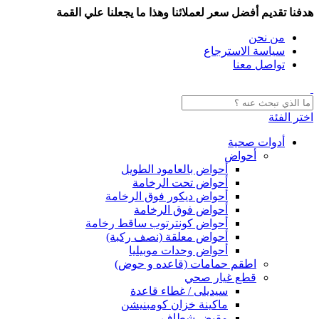
هدفنا تقديم أفضل سعر لعملائنا وهذا ما يجعلنا علي القمة
من نحن
سياسة الاسترجاع
تواصل معنا
اختر الفئة
أدوات صحية
أحواض
أحواض بالعامود الطويل
أحواض تحت الرخامة
أحواض ديكور فوق الرخامة
أحواض فوق الرخامة
أحواض كونترتوب ساقط رخامة
أحواض معلقة (نصف ركبة)
أحواض وحدات موبيليا
اطقم حمامات (قاعده و حوض)
قطع غيار صحي
سيديلى / غطاء قاعدة
ماكينة خزان كومبنيشن
مقبض شطاف