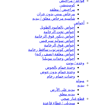
قواعد / مراحيض
كومبنيشن
مراحيض / معلقه
مرحاض ميني بدون خزان
شاسيه مرحاض معلق / بيديه
أحواض
أحواض بالعامود الطويل
أحواض تحت الرخامة
أحواض ديكور فوق الرخامة
أحواض سوليد سيرفيس
أحواض فوق الرخامة
أحواض كونترتوب ساقط رخامة
أحواض معلقة (نصف ركبة)
أحواض وحدات موبيليا
وحده / يونت
وحدة حمام بالحوض
وحدة حمام بدون حوض
وحدات حمام رخام
مبوله
بيديه
بيديه على الأرض
بيديه معلق
قطع غيار صحي
سيديلى / غطاء قاعدة