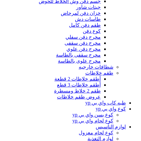
جسم دفن وش الخلاط للحوض
جيتات شاور
خزان دفن لمرحاض
طاسات دش
طقم دفن كامل
كوع دفن
مخرج دفن سفلي
مخرج دفن سقفى
مخرج دفن علوي
مخرج سقفى بالطاسة
مخرج علوى بالطاسة
شطافات خارجيه
طقم خلاطات
أطقم خلاطات 2 قطعة
أطقم خلاطات 3 قطع
طقم 2 خلاط ومسطرة
عروض طقم خلاطات
طبه كاب واي بي yp
كوع واي بي yp
كوع بسن واي بي yp
كوع لحام واي بي yp
لوازم التأسيس
كوع لحام معزول
لوازم التغذية