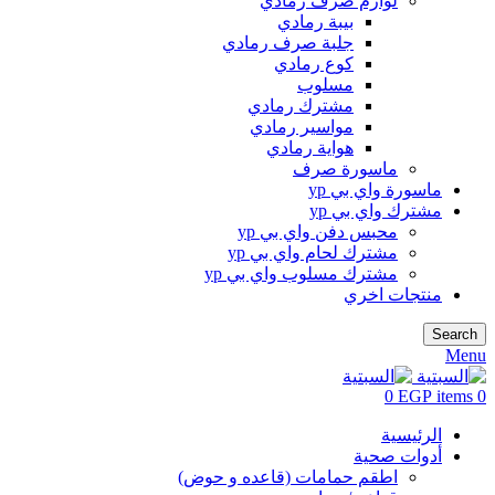
لوازم صرف رمادي
بيبة رمادي
جلبة صرف رمادي
كوع رمادي
مسلوب
مشترك رمادي
مواسير رمادي
هواية رمادي
ماسورة صرف
ماسورة واي بي yp
مشترك واي بي yp
محبس دفن واي بي yp
مشترك لحام واي بي yp
مشترك مسلوب واي بي yp
منتجات اخري
Search
Menu
0
EGP
items
0
الرئيسية
أدوات صحية
اطقم حمامات (قاعده و حوض)