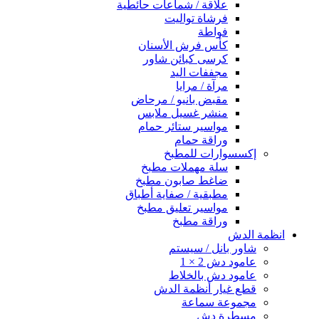
علاقة / شماعات حائطية
فرشاة تواليت
فواطة
كأس فرش الأسنان
كرسى كبائن شاور
مجففات اليد
مرآة / مرايا
مقبض بانيو / مرحاض
منشر غسيل ملابس
مواسير ستائر حمام
وراقة حمام
إكسسوارات للمطبخ
سلة مهملات مطبخ
ضاغط صابون مطبخ
مطبقية / صفاية أطباق
مواسير تعليق مطبخ
وراقة مطبخ
انظمة الدش
شاور بانل / سيستم
عامود دش 2 × 1
عامود دش بالخلاط
قطع غيار أنظمة الدش
مجموعة سماعة
مسطرة دش