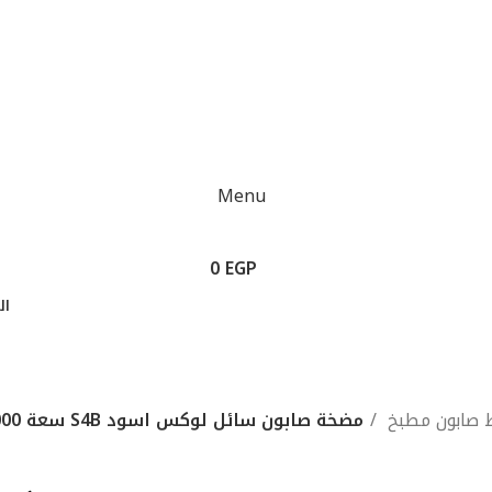
Menu
0
EGP
ال
تسجيل الدخول / انشاء حساب
0
EGP
 صابون مطبخ
مضخة صابون سائل لوكس اسود S4B سعة 1000 مللى مستوردة تركى من فيالى