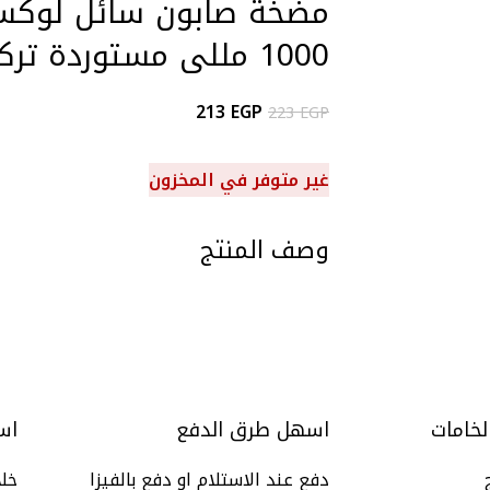
1000 مللى مستوردة تركى من فيالى
213
EGP
223
EGP
غير متوفر في المخزون
وصف المنتج
لخامات
اسهل طرق الدفع
اس
دفع عند الاستلام او دفع بالفيزا
خلال 