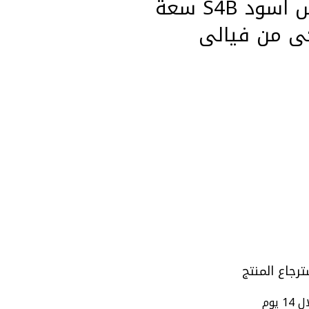
مضخة صابون سائل لوكس اسود S4B سعة
ترجاع المنتج
14 يوم