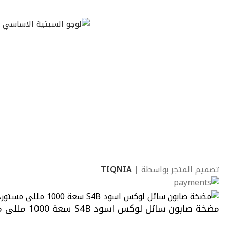
تصميم المتجر بواسطة |
TIQNIA
مضخة صابون سائل لوكس اسود S4B سعة 1000 مللى مستوردة تركى من فيالى