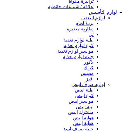
ترابيزة مكواة
علاقة / شماعات حائطية
لوازم التأسيس
لوازم التغذية
بردة لحام
بطارية متغيرة
تي
طبة لوازم تغذية
كوع لوازم تغذية
مواسير لوازم تغذية
جلبة لوازم تغذية
لاكور
كرنك
محبس
افيز
لوازم صرف ابيض
طبة ابيض
كوع ابيض
مواسير ابيض
بيبة ابيض
مشترك ابيض
هواية ابيض
هواية ابيض
جلبة صرف ابيض