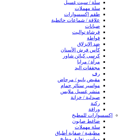
سلة / سبت غسيل
سلة مهملات
طقم إكسسوارات
علاقة / شماعات حائطية
صبانات
فرشاة تواليت
فواطة
ضد الإنزلاق
كأس فرش الأسنان
كرسى كبائن شاور
مرآة / مرايا
مجففات اليد
رف
مقبض بانيو / مرحاض
مواسير ستائر حمام
منشر غسيل ملابس
صيدلية / خزانة
ركنة
وراقة
إكسسوارات للمطبخ
ضاغط صابون
سلة مهملات
مطبقية / صفاية أطباق
مواسير تعليق مطبخ