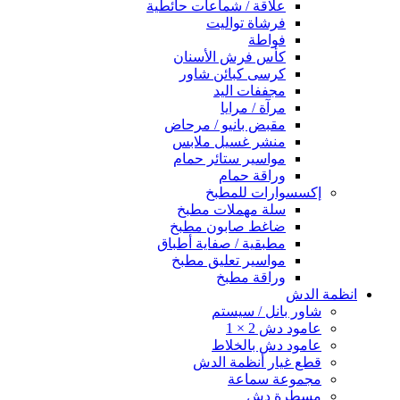
علاقة / شماعات حائطية
فرشاة تواليت
فواطة
كأس فرش الأسنان
كرسى كبائن شاور
مجففات اليد
مرآة / مرايا
مقبض بانيو / مرحاض
منشر غسيل ملابس
مواسير ستائر حمام
وراقة حمام
إكسسوارات للمطبخ
سلة مهملات مطبخ
ضاغط صابون مطبخ
مطبقية / صفاية أطباق
مواسير تعليق مطبخ
وراقة مطبخ
انظمة الدش
شاور بانل / سيستم
عامود دش 2 × 1
عامود دش بالخلاط
قطع غيار أنظمة الدش
مجموعة سماعة
مسطرة دش