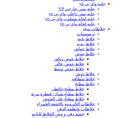
جلبه واي بي yp
جلبة بسن خارجي YP
جلبه بسن داخلي واي بي yp
جلبه لحام مسلوب واي بي yp
جلبه لحام واي بي yp
خلاطات مياة
ثرموستات
خلاط بانيو
خلاط بيديه
خلاط حواض
خلاط حوض
خلاط حوض ديكور
خلاط حوض عالي
خلاط حوض وسط
خلاط دوش
خلاط شطافه
خلاط مطبخ
خلاط مطبخ حائطى
خلاط مطبخ شداد / قنطرة مرنة
خلاط مطبخ على الحوض
خلاطات الكترونية بالاشعة الحمراء
خلاطات وانظمه الدفن
جسم دفن و وش الخلاط للبانيو