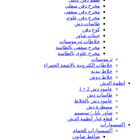
مخرج دفن سفلي
مخرج دفن سقفى
مخرج دفن علوي
طاسات دش
كوع دفن
جيتات شاور
خلاطات ثيرموستات
مخرج سقفى بالطاسة
مخرج علوى بالطاسة
ثرموستات
خلاطات الكترونية بالاشعة الحمراء
خلاط بيديه
خلاط دوش
انظمة الدش
عامود دش 2 × 1
طاسات دش
عامود دش بالخلاط
مسطرة دش
شاور بانل / سيستم
قطع غيار أنظمة الدش
إكسسوارات
إكسسوارات للحمام
ضاغط صابون