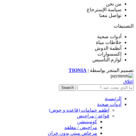
من نحن
سياسة الإسترجاع
تواصل معنا
التصنيفات
أدوات صحية
خلاطات مياة
أنظمة الدوش
إكسسوارات
لوازم التأسيس
تصميم المتجر بواسطة |
TIQNIA
اغلاق
Search
الرئيسية
أدوات صحية
اطقم حمامات (قاعده و حوض)
قواعد / مراحيض
كومبنيشن
مراحيض / معلقه
مرحاض ميني بدون خزان