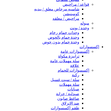
قواعد / مراحيض
شاسيه مرحاض معلق / بيديه
كومبنيشن
مراحيض / معلقه
مبوله
وحده / يونت
وحدات حمام رخام
وحدة حمام بالحوض
وحدة حمام بدون حوض
إكسسوارات
إكسسوارات عامة
ترابيزة مكواة
سلة مهملات عامة
علاقة
إكسسوارات للحمام
ركنة
سلة / سبت غسيل
سلة مهملات
صبانات
صيدلية / خزانة
ضاغط صابون
ضد الإنزلاق
طقم إكسسوارات