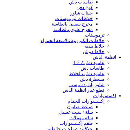
طاسات دش
كوع دفن
جيتات شاور
خلاطات ثيرموستات
مخرج سقفى بالطاسة
مخرج علوى بالطاسة
ثرموستات
خلاطات الكترونية بالاشعة الحمراء
خلاط بيديه
خلاط دوش
انظمة الدش
عامود دش 2 × 1
طاسات دش
عامود دش بالخلاط
مسطرة دش
شاور بانل / سيستم
قطع غيار أنظمة الدش
إكسسوارات
إكسسوارات للحمام
ضاغط صابون
سلة / سبت غسيل
سلة مهملات
طقم إكسسوارات
علاقة / شماعات حائطية