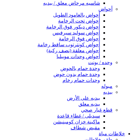
شاسيه مرحاض معلق / بيديه
أحواض
أحواض بالعامود الطويل
أحواض تحت الرخامة
أحواض ديكور فوق الرخامة
أحواض سوليد سيرفيس
أحواض فوق الرخامة
أحواض كونترتوب ساقط رخامة
أحواض معلقة (نصف ركبة)
أحواض وحدات موبيليا
وحده / يونت
وحدة حمام بالحوض
وحدة حمام بدون حوض
وحدات حمام رخام
مبوله
بيديه
بيديه على الأرض
بيديه معلق
قطع غيار صحي
سيديلى / غطاء قاعدة
ماكينة خزان كومبنيشن
مقبض شطاف
خلاطات مياة
طقم خلاطات