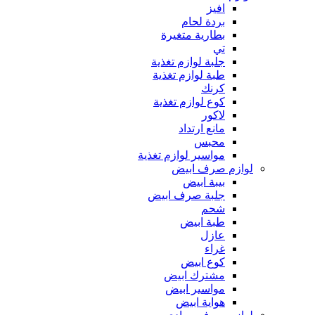
افيز
بردة لحام
بطارية متغيرة
تي
جلبة لوازم تغذية
طبة لوازم تغذية
كرنك
كوع لوازم تغذية
لاكور
مانع ارتداد
محبس
مواسير لوازم تغذية
لوازم صرف ابيض
بيبة ابيض
جلبة صرف ابيض
شحم
طبة ابيض
عازل
غراء
كوع ابيض
مشترك ابيض
مواسير ابيض
هواية ابيض