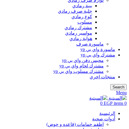
لوازم صرف رمادي
بيبة رمادي
جلبة صرف رمادي
كوع رمادي
مسلوب
مشترك رمادي
مواسير رمادي
هواية رمادي
ماسورة صرف
ماسورة واي بي yp
مشترك واي بي yp
محبس دفن واي بي yp
مشترك لحام واي بي yp
مشترك مسلوب واي بي yp
منتجات اخري
Search
Menu
0
EGP
items
0
الرئيسية
أدوات صحية
اطقم حمامات (قاعده و حوض)