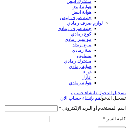
مشترك ابيض
هواية ابيض
هواية ابيض
جلبة صرف ابيض
لوازم صرف رمادي
جلبة صرف رمادي
كوع رمادي
مواسير رمادي
مانع ارتداد
بيبة رمادي
مسلوب
مشترك رمادي
هواية رمادي
غراء
عازل
هواية رمادي
تسجيل الدخول / انشاء حساب
تسجيل الدخول
قم بإنشاء حساب الان
اسم المستخدم أو البريد الإلكتروني
*
كلمة السر
*