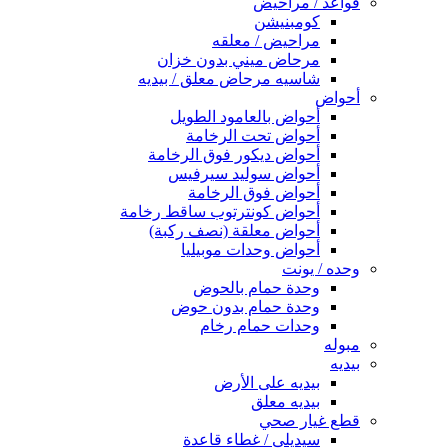
قواعد / مراحيض
كومبنيشن
مراحيض / معلقه
مرحاض ميني بدون خزان
شاسيه مرحاض معلق / بيديه
أحواض
أحواض بالعامود الطويل
أحواض تحت الرخامة
أحواض ديكور فوق الرخامة
أحواض سوليد سيرفيس
أحواض فوق الرخامة
أحواض كونترتوب ساقط رخامة
أحواض معلقة (نصف ركبة)
أحواض وحدات موبيليا
وحده / يونت
وحدة حمام بالحوض
وحدة حمام بدون حوض
وحدات حمام رخام
مبوله
بيديه
بيديه على الأرض
بيديه معلق
قطع غيار صحي
سيديلى / غطاء قاعدة