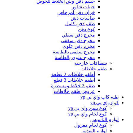
جسم دفن وش الخلاط للحوض
جيتات شاور
خزان دفن لمرحاض
طاسات دش
طقم دفن كامل
كوع دفن
مخرج دفن سفلي
مخرج دفن سقفى
مخرج دفن علوي
مخرج سقفى بالطاسة
مخرج علوى بالطاسة
شطافات خارجيه
طقم خلاطات
أطقم خلاطات 2 قطعة
أطقم خلاطات 3 قطع
طقم 2 خلاط ومسطرة
عروض طقم خلاطات
طبه كاب واي بي yp
كوع واي بي yp
كوع بسن واي بي yp
كوع لحام واي بي yp
لوازم التأسيس
كوع لحام معزول
لوازم التغذية