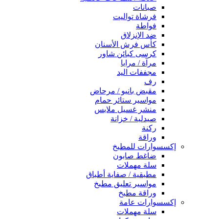
صبانات
فرشاة تواليت
فواطة
ضد الإنزلاق
كأس فرش الأسنان
كرسى كبائن شاور
مرآة / مرايا
مجففات اليد
رف
مقبض بانيو / مرحاض
مواسير ستائر حمام
منشر غسيل ملابس
صيدلية / خزانة
ركنة
وراقة
إكسسوارات للمطبخ
ضاغط صابون
سلة مهملات
مطبقية / صفاية أطباق
مواسير تعليق مطبخ
وراقة مطبخ
إكسسوارات عامة
سلة مهملات