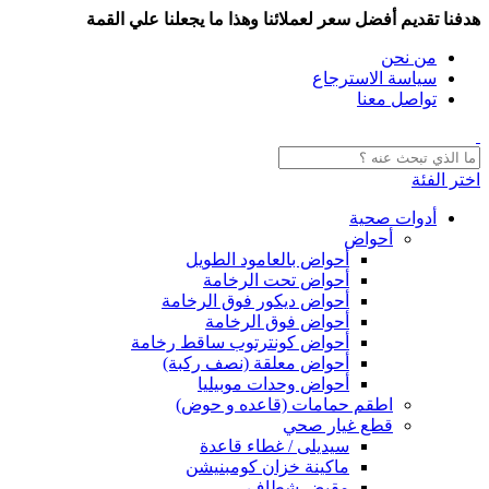
هدفنا تقديم أفضل سعر لعملائنا وهذا ما يجعلنا علي القمة
من نحن
سياسة الاسترجاع
تواصل معنا
اختر الفئة
أدوات صحية
أحواض
أحواض بالعامود الطويل
أحواض تحت الرخامة
أحواض ديكور فوق الرخامة
أحواض فوق الرخامة
أحواض كونترتوب ساقط رخامة
أحواض معلقة (نصف ركبة)
أحواض وحدات موبيليا
اطقم حمامات (قاعده و حوض)
قطع غيار صحي
سيديلى / غطاء قاعدة
ماكينة خزان كومبنيشن
مقبض شطاف