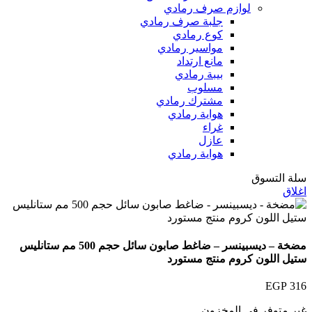
لوازم صرف رمادي
جلبة صرف رمادي
كوع رمادي
مواسير رمادي
مانع ارتداد
بيبة رمادي
مسلوب
مشترك رمادي
هواية رمادي
غراء
عازل
هواية رمادي
سلة التسوق
اغلاق
مضخة – ديسبينسر – ضاغط صابون سائل حجم 500 مم ستانليس
ستيل اللون كروم منتج مستورد
EGP
316
غير متوفر في المخزون