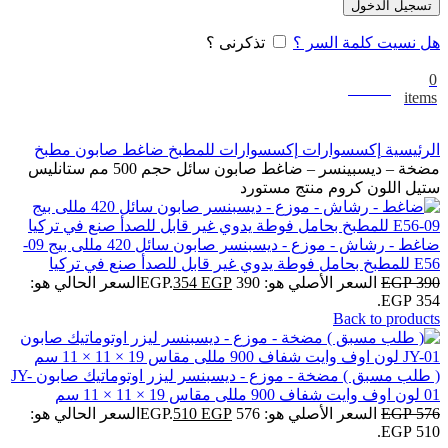
تسجيل الدخول
هل نسيت كلمة السر ؟
تذكرنى ؟
0
0
EGP
items
الرئيسية
إكسسوارات
إكسسوارات للمطبخ
ضاغط صابون مطبخ
مضخة – ديسبينسر – ضاغط صابون سائل حجم 500 مم ستانليس
ستيل اللون كروم منتج مستورد
ضاغط - رشاش - موزع - ديسبنسر صابون سائل 420 مللى بيج 09-
E56 للمطبخ بحامل فوطة يدوي غير قابل للصدأ صنع في تركيا
390
EGP
السعر الأصلي هو: 390 EGP.
EGP
354
السعر الحالي هو:
354 EGP.
Back to products
( طلب مسبق ) مضخة - موزع - ديسبنسر ليزر اوتوماتيك صابون JY-
01 لون اوف وايت شفاف 900 مللى مقاس 19 × 11 × 11 سم
576
EGP
السعر الأصلي هو: 576 EGP.
EGP
510
السعر الحالي هو:
510 EGP.