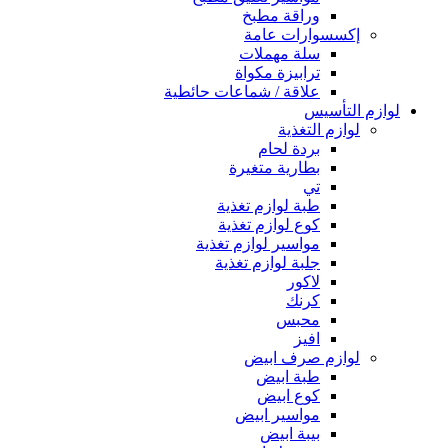
وراقة مطبخ
إكسسوارات عامة
سلة مهملات
ترابيزة مكواة
علاقة / شماعات حائطية
لوازم التأسيس
لوازم التغذية
بردة لحام
بطارية متغيرة
تي
طبة لوازم تغذية
كوع لوازم تغذية
مواسير لوازم تغذية
جلبة لوازم تغذية
لاكور
كرنك
محبس
افيز
لوازم صرف ابيض
طبة ابيض
كوع ابيض
مواسير ابيض
بيبة ابيض