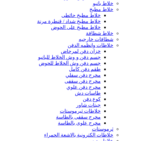
خلاط بانيو
خلاط مطبخ
خلاط مطبخ حائطى
خلاط مطبخ شداد / قنطرة مرنة
خلاط مطبخ على الحوض
خلاط شطافة
شطافات خارجيه
خلاطات وانظمه الدفن
خزان دفن لمرحاض
جسم دفن و وش الخلاط للبانيو
جسم دفن وش الخلاط للحوض
طقم دفن كامل
مخرج دفن سفلي
مخرج دفن سقفى
مخرج دفن علوي
طاسات دش
كوع دفن
جيتات شاور
خلاطات ثيرموستات
مخرج سقفى بالطاسة
مخرج علوى بالطاسة
ثرموستات
خلاطات الكترونية بالاشعة الحمراء
خلاط بيديه