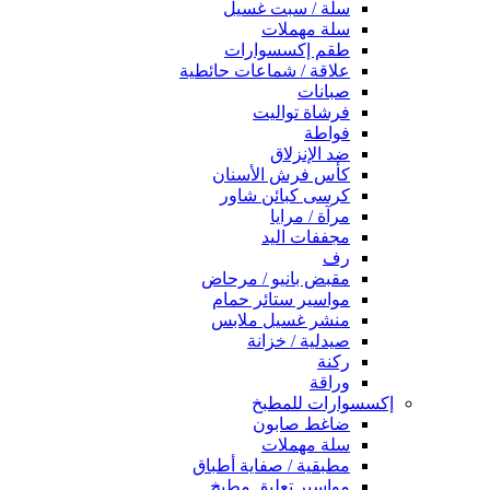
سلة / سبت غسيل
سلة مهملات
طقم إكسسوارات
علاقة / شماعات حائطية
صبانات
فرشاة تواليت
فواطة
ضد الإنزلاق
كأس فرش الأسنان
كرسى كبائن شاور
مرآة / مرايا
مجففات اليد
رف
مقبض بانيو / مرحاض
مواسير ستائر حمام
منشر غسيل ملابس
صيدلية / خزانة
ركنة
وراقة
إكسسوارات للمطبخ
ضاغط صابون
سلة مهملات
مطبقية / صفاية أطباق
مواسير تعليق مطبخ