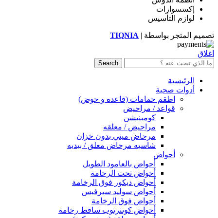
إكسسوارات
لوازم التأسيس
تصميم المتجر بواسطة |
TIQNIA
اغلاق
Search
الرئيسية
أدوات صحية
اطقم حمامات (قاعده و حوض)
قواعد / مراحيض
كومبنيشن
مراحيض / معلقه
مرحاض ميني بدون خزان
شاسيه مرحاض معلق / بيديه
أحواض
أحواض بالعامود الطويل
أحواض تحت الرخامة
أحواض ديكور فوق الرخامة
أحواض سوليد سيرفيس
أحواض فوق الرخامة
أحواض كونترتوب ساقط رخامة