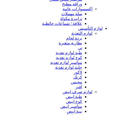
وراقة مطبخ
إكسسوارات عامة
سلة مهملات
ترابيزة مكواة
علاقة / شماعات حائطية
لوازم التأسيس
لوازم التغذية
بردة لحام
بطارية متغيرة
تي
طبة لوازم تغذية
كوع لوازم تغذية
مواسير لوازم تغذية
جلبة لوازم تغذية
لاكور
كرنك
محبس
افيز
لوازم صرف ابيض
طبة ابيض
كوع ابيض
مواسير ابيض
بيبة ابيض