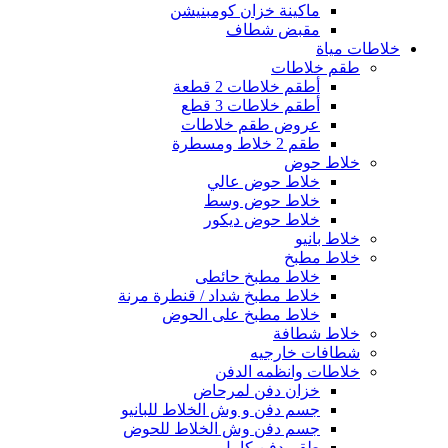
ماكينة خزان كومبنيشن
مقبض شطاف
خلاطات مياة
طقم خلاطات
أطقم خلاطات 2 قطعة
أطقم خلاطات 3 قطع
عروض طقم خلاطات
طقم 2 خلاط ومسطرة
خلاط حوض
خلاط حوض عالي
خلاط حوض وسط
خلاط حوض ديكور
خلاط بانيو
خلاط مطبخ
خلاط مطبخ حائطى
خلاط مطبخ شداد / قنطرة مرنة
خلاط مطبخ على الحوض
خلاط شطافة
شطافات خارجيه
خلاطات وانظمه الدفن
خزان دفن لمرحاض
جسم دفن و وش الخلاط للبانيو
جسم دفن وش الخلاط للحوض
طقم دفن كامل