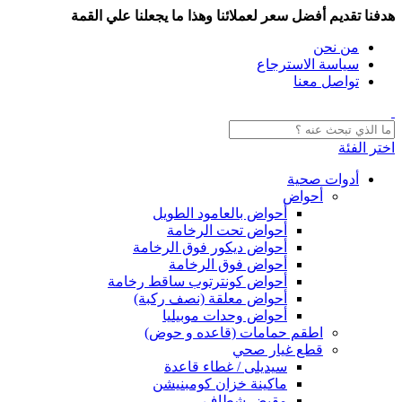
هدفنا تقديم أفضل سعر لعملائنا وهذا ما يجعلنا علي القمة
من نحن
سياسة الاسترجاع
تواصل معنا
اختر الفئة
أدوات صحية
أحواض
أحواض بالعامود الطويل
أحواض تحت الرخامة
أحواض ديكور فوق الرخامة
أحواض فوق الرخامة
أحواض كونترتوب ساقط رخامة
أحواض معلقة (نصف ركبة)
أحواض وحدات موبيليا
اطقم حمامات (قاعده و حوض)
قطع غيار صحي
سيديلى / غطاء قاعدة
ماكينة خزان كومبنيشن
مقبض شطاف