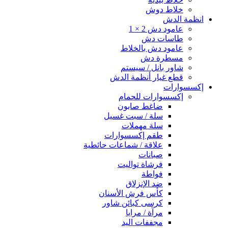
خلاط دوش
انظمة الدش
عامود دش 2 × 1
طاسات دش
عامود دش بالخلاط
مسطرة دش
شاور بانل / سيستم
قطع غيار أنظمة الدش
إكسسوارات
إكسسوارات للحمام
ضاغط صابون
سلة / سبت غسيل
سلة مهملات
طقم إكسسوارات
علاقة / شماعات حائطية
صبانات
فرشاة تواليت
فواطة
ضد الإنزلاق
كأس فرش الأسنان
كرسى كبائن شاور
مرآة / مرايا
مجففات اليد