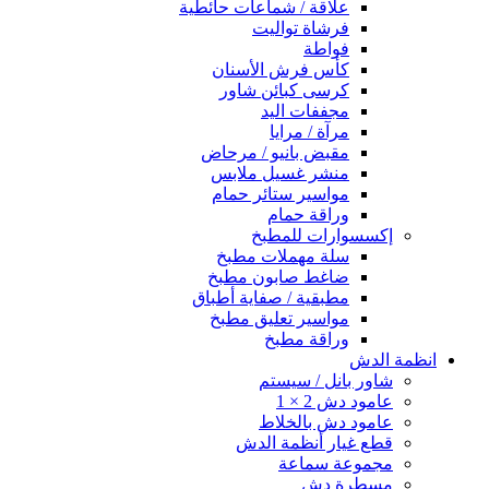
علاقة / شماعات حائطية
فرشاة تواليت
فواطة
كأس فرش الأسنان
كرسى كبائن شاور
مجففات اليد
مرآة / مرايا
مقبض بانيو / مرحاض
منشر غسيل ملابس
مواسير ستائر حمام
وراقة حمام
إكسسوارات للمطبخ
سلة مهملات مطبخ
ضاغط صابون مطبخ
مطبقية / صفاية أطباق
مواسير تعليق مطبخ
وراقة مطبخ
انظمة الدش
شاور بانل / سيستم
عامود دش 2 × 1
عامود دش بالخلاط
قطع غيار أنظمة الدش
مجموعة سماعة
مسطرة دش