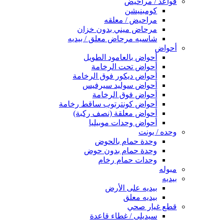
قواعد / مراحيض
كومبنيشن
مراحيض / معلقه
مرحاض ميني بدون خزان
شاسيه مرحاض معلق / بيديه
أحواض
أحواض بالعامود الطويل
أحواض تحت الرخامة
أحواض ديكور فوق الرخامة
أحواض سوليد سيرفيس
أحواض فوق الرخامة
أحواض كونترتوب ساقط رخامة
أحواض معلقة (نصف ركبة)
أحواض وحدات موبيليا
وحده / يونت
وحدة حمام بالحوض
وحدة حمام بدون حوض
وحدات حمام رخام
مبوله
بيديه
بيديه على الأرض
بيديه معلق
قطع غيار صحي
سيديلى / غطاء قاعدة