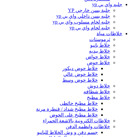
جلبه واي بي yp
جلبة بسن خارجي YP
جلبه بسن داخلي واي بي yp
جلبه لحام مسلوب واي بي yp
جلبه لحام واي بي yp
خلاطات مياة
ثرموستات
خلاط بانيو
خلاط بيديه
خلاط حواض
خلاط حوض
خلاط حوض ديكور
خلاط حوض عالي
خلاط حوض وسط
خلاط دوش
خلاط شطافه
خلاط مطبخ
خلاط مطبخ حائطى
خلاط مطبخ شداد / قنطرة مرنة
خلاط مطبخ على الحوض
خلاطات الكترونية بالاشعة الحمراء
خلاطات وانظمه الدفن
جسم دفن و وش الخلاط للبانيو