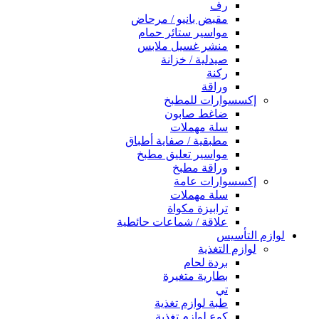
رف
مقبض بانيو / مرحاض
مواسير ستائر حمام
منشر غسيل ملابس
صيدلية / خزانة
ركنة
وراقة
إكسسوارات للمطبخ
ضاغط صابون
سلة مهملات
مطبقية / صفاية أطباق
مواسير تعليق مطبخ
وراقة مطبخ
إكسسوارات عامة
سلة مهملات
ترابيزة مكواة
علاقة / شماعات حائطية
لوازم التأسيس
لوازم التغذية
بردة لحام
بطارية متغيرة
تي
طبة لوازم تغذية
كوع لوازم تغذية