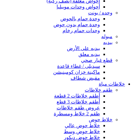
أحواض معلقة (نصف ركبة)
أحواض وحدات موبيليا
وحده / يونت
وحدة حمام بالحوض
وحدة حمام بدون حوض
وحدات حمام رخام
مبوله
بيديه
بيديه على الأرض
بيديه معلق
قطع غيار صحي
سيديلى / غطاء قاعدة
ماكينة خزان كومبنيشن
مقبض شطاف
خلاطات مياة
طقم خلاطات
أطقم خلاطات 2 قطعة
أطقم خلاطات 3 قطع
عروض طقم خلاطات
طقم 2 خلاط ومسطرة
خلاط حوض
خلاط حوض عالي
خلاط حوض وسط
خلاط حوض ديكور