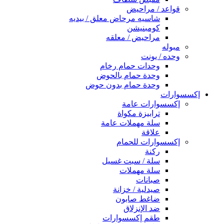
قواعد / مراحيض
شاسيه مرحاض معلق / بيديه
كومبنيشن
مراحيض / معلقه
مبوله
وحده / يونت
وحدات حمام رخام
وحدة حمام بالحوض
وحدة حمام بدون حوض
إكسسوارات
إكسسوارات عامة
ترابيزة مكواة
سلة مهملات عامة
علاقة
إكسسوارات للحمام
ركنة
سلة / سبت غسيل
سلة مهملات
صبانات
صيدلية / خزانة
ضاغط صابون
ضد الإنزلاق
طقم إكسسوارات