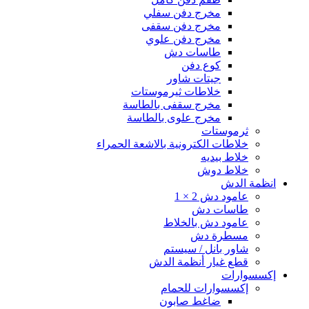
مخرج دفن سفلي
مخرج دفن سقفى
مخرج دفن علوي
طاسات دش
كوع دفن
جيتات شاور
خلاطات ثيرموستات
مخرج سقفى بالطاسة
مخرج علوى بالطاسة
ثرموستات
خلاطات الكترونية بالاشعة الحمراء
خلاط بيديه
خلاط دوش
انظمة الدش
عامود دش 2 × 1
طاسات دش
عامود دش بالخلاط
مسطرة دش
شاور بانل / سيستم
قطع غيار أنظمة الدش
إكسسوارات
إكسسوارات للحمام
ضاغط صابون