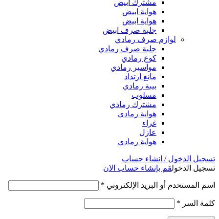
مشترك ابيض
هواية ابيض
هواية ابيض
جلبة صرف ابيض
لوازم صرف رمادي
جلبة صرف رمادي
كوع رمادي
مواسير رمادي
مانع ارتداد
بيبة رمادي
مسلوب
مشترك رمادي
هواية رمادي
غراء
عازل
هواية رمادي
تسجيل الدخول / انشاء حساب
تسجيل الدخول
قم بإنشاء حساب الان
اسم المستخدم أو البريد الإلكتروني
*
كلمة السر
*