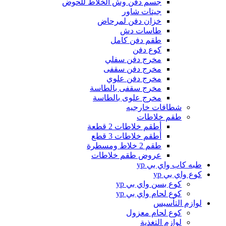
جسم دفن وش الخلاط للحوض
جيتات شاور
خزان دفن لمرحاض
طاسات دش
طقم دفن كامل
كوع دفن
مخرج دفن سفلي
مخرج دفن سقفى
مخرج دفن علوي
مخرج سقفى بالطاسة
مخرج علوى بالطاسة
شطافات خارجيه
طقم خلاطات
أطقم خلاطات 2 قطعة
أطقم خلاطات 3 قطع
طقم 2 خلاط ومسطرة
عروض طقم خلاطات
طبه كاب واي بي yp
كوع واي بي yp
كوع بسن واي بي yp
كوع لحام واي بي yp
لوازم التأسيس
كوع لحام معزول
لوازم التغذية