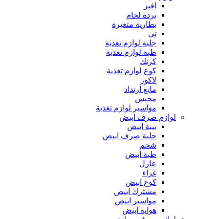
افيز
بردة لحام
بطارية متغيرة
تي
جلبة لوازم تغذية
طبة لوازم تغذية
كرنك
كوع لوازم تغذية
لاكور
مانع ارتداد
محبس
مواسير لوازم تغذية
لوازم صرف ابيض
بيبة ابيض
جلبة صرف ابيض
شحم
طبة ابيض
عازل
غراء
كوع ابيض
مشترك ابيض
مواسير ابيض
هواية ابيض