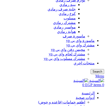
لوازم صرف رمادي
بيبة رمادي
جلبة صرف رمادي
كوع رمادي
مسلوب
مشترك رمادي
مواسير رمادي
هواية رمادي
ماسورة صرف
ماسورة واي بي yp
مشترك واي بي yp
محبس دفن واي بي yp
مشترك لحام واي بي yp
مشترك مسلوب واي بي yp
منتجات اخري
Search
Menu
0
EGP
items
0
الرئيسية
أدوات صحية
اطقم حمامات (قاعده و حوض)