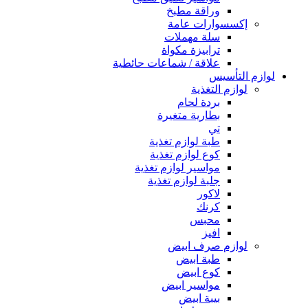
وراقة مطبخ
إكسسوارات عامة
سلة مهملات
ترابيزة مكواة
علاقة / شماعات حائطية
لوازم التأسيس
لوازم التغذية
بردة لحام
بطارية متغيرة
تي
طبة لوازم تغذية
كوع لوازم تغذية
مواسير لوازم تغذية
جلبة لوازم تغذية
لاكور
كرنك
محبس
افيز
لوازم صرف ابيض
طبة ابيض
كوع ابيض
مواسير ابيض
بيبة ابيض