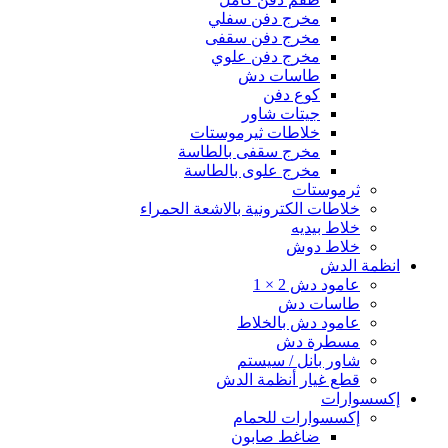
مخرج دفن سفلي
مخرج دفن سقفى
مخرج دفن علوي
طاسات دش
كوع دفن
جيتات شاور
خلاطات ثيرموستات
مخرج سقفى بالطاسة
مخرج علوى بالطاسة
ثرموستات
خلاطات الكترونية بالاشعة الحمراء
خلاط بيديه
خلاط دوش
انظمة الدش
عامود دش 2 × 1
طاسات دش
عامود دش بالخلاط
مسطرة دش
شاور بانل / سيستم
قطع غيار أنظمة الدش
إكسسوارات
إكسسوارات للحمام
ضاغط صابون