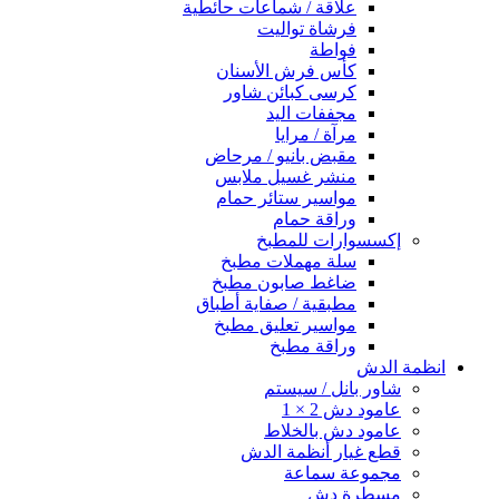
علاقة / شماعات حائطية
فرشاة تواليت
فواطة
كأس فرش الأسنان
كرسى كبائن شاور
مجففات اليد
مرآة / مرايا
مقبض بانيو / مرحاض
منشر غسيل ملابس
مواسير ستائر حمام
وراقة حمام
إكسسوارات للمطبخ
سلة مهملات مطبخ
ضاغط صابون مطبخ
مطبقية / صفاية أطباق
مواسير تعليق مطبخ
وراقة مطبخ
انظمة الدش
شاور بانل / سيستم
عامود دش 2 × 1
عامود دش بالخلاط
قطع غيار أنظمة الدش
مجموعة سماعة
مسطرة دش