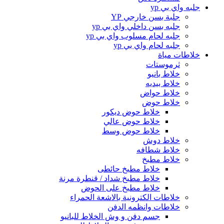
جلبه واي بي yp
جلبة بسن خارجي YP
جلبه بسن داخلي واي بي yp
جلبه لحام مسلوب واي بي yp
جلبه لحام واي بي yp
خلاطات مياة
ثرموستات
خلاط بانيو
خلاط بيديه
خلاط حواض
خلاط حوض
خلاط حوض ديكور
خلاط حوض عالي
خلاط حوض وسط
خلاط دوش
خلاط شطافه
خلاط مطبخ
خلاط مطبخ حائطى
خلاط مطبخ شداد / قنطرة مرنة
خلاط مطبخ على الحوض
خلاطات الكترونية بالاشعة الحمراء
خلاطات وانظمه الدفن
جسم دفن و وش الخلاط للبانيو