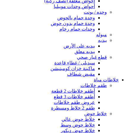
أحواض معلقة (نصف ركبة)
أحواض وحدات موبيليا
وحده / يونت
وحدة حمام بالحوض
وحدة حمام بدون حوض
وحدات حمام رخام
مبوله
بيديه
بيديه على الأرض
بيديه معلق
قطع غيار صحي
سيديلى / غطاء قاعدة
ماكينة خزان كومبنيشن
مقبض شطاف
خلاطات مياة
طقم خلاطات
أطقم خلاطات 2 قطعة
أطقم خلاطات 3 قطع
عروض طقم خلاطات
طقم 2 خلاط ومسطرة
خلاط حوض
خلاط حوض عالي
خلاط حوض وسط
خلاط حوض ديكور