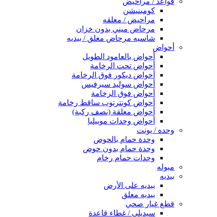
قواعد / مراحيض
كومبنيشن
مراحيض / معلقه
مرحاض ميني بدون خزان
شاسيه مرحاض معلق / بيديه
أحواض
أحواض بالعامود الطويل
أحواض تحت الرخامة
أحواض ديكور فوق الرخامة
أحواض سوليد سيرفيس
أحواض فوق الرخامة
أحواض كونترتوب ساقط رخامة
أحواض معلقة (نصف ركبة)
أحواض وحدات موبيليا
وحده / يونت
وحدة حمام بالحوض
وحدة حمام بدون حوض
وحدات حمام رخام
مبوله
بيديه
بيديه على الأرض
بيديه معلق
قطع غيار صحي
سيديلى / غطاء قاعدة