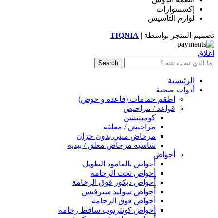
إكسسوارات
لوازم التأسيس
تصميم المتجر بواسطة |
TIQNIA
اغلاق
Search
الرئيسية
أدوات صحية
اطقم حمامات (قاعده و حوض)
قواعد / مراحيض
كومبنيشن
مراحيض / معلقه
مرحاض ميني بدون خزان
شاسيه مرحاض معلق / بيديه
أحواض
أحواض بالعامود الطويل
أحواض تحت الرخامة
أحواض ديكور فوق الرخامة
أحواض سوليد سيرفيس
أحواض فوق الرخامة
أحواض كونترتوب ساقط رخامة