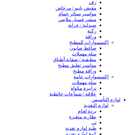
رف
مقبض بانيو / مرحاض
مواسير ستائر حمام
منشر غسيل ملابس
صيدلية / خزانة
ركنة
وراقة
إكسسوارات للمطبخ
ضاغط صابون
سلة مهملات
مطبقية / صفاية أطباق
مواسير تعليق مطبخ
وراقة مطبخ
إكسسوارات عامة
سلة مهملات
ترابيزة مكواة
علاقة / شماعات حائطية
لوازم التأسيس
لوازم التغذية
بردة لحام
بطارية متغيرة
تي
طبة لوازم تغذية
كوع لوازم تغذية