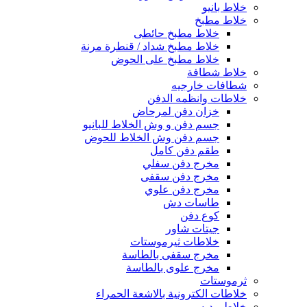
خلاط بانيو
خلاط مطبخ
خلاط مطبخ حائطى
خلاط مطبخ شداد / قنطرة مرنة
خلاط مطبخ على الحوض
خلاط شطافة
شطافات خارجيه
خلاطات وانظمه الدفن
خزان دفن لمرحاض
جسم دفن و وش الخلاط للبانيو
جسم دفن وش الخلاط للحوض
طقم دفن كامل
مخرج دفن سفلي
مخرج دفن سقفى
مخرج دفن علوي
طاسات دش
كوع دفن
جيتات شاور
خلاطات ثيرموستات
مخرج سقفى بالطاسة
مخرج علوى بالطاسة
ثرموستات
خلاطات الكترونية بالاشعة الحمراء
خلاط بيديه