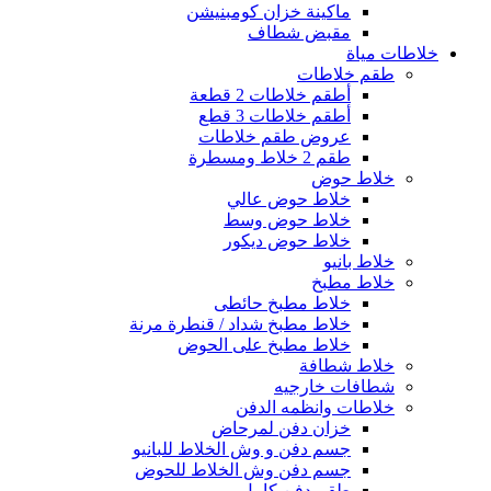
ماكينة خزان كومبنيشن
مقبض شطاف
خلاطات مياة
طقم خلاطات
أطقم خلاطات 2 قطعة
أطقم خلاطات 3 قطع
عروض طقم خلاطات
طقم 2 خلاط ومسطرة
خلاط حوض
خلاط حوض عالي
خلاط حوض وسط
خلاط حوض ديكور
خلاط بانيو
خلاط مطبخ
خلاط مطبخ حائطى
خلاط مطبخ شداد / قنطرة مرنة
خلاط مطبخ على الحوض
خلاط شطافة
شطافات خارجيه
خلاطات وانظمه الدفن
خزان دفن لمرحاض
جسم دفن و وش الخلاط للبانيو
جسم دفن وش الخلاط للحوض
طقم دفن كامل