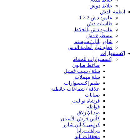
خلاط دوش
انظمة الدش
عامود دش 2 × 1
طاسات دش
عامود دش بالخلاط
مسطرة دش
شاور بانل / سيستم
قطع غيار أنظمة الدش
إكسسوارات
إكسسوارات للحمام
ضاغط صابون
سلة / سبت غسيل
سلة مهملات
طقم إكسسوارات
علاقة / شماعات حائطية
صبانات
فرشاة تواليت
فواطة
ضد الإنزلاق
كأس فرش الأسنان
كرسى كبائن شاور
مرآة / مرايا
مجففات اليد