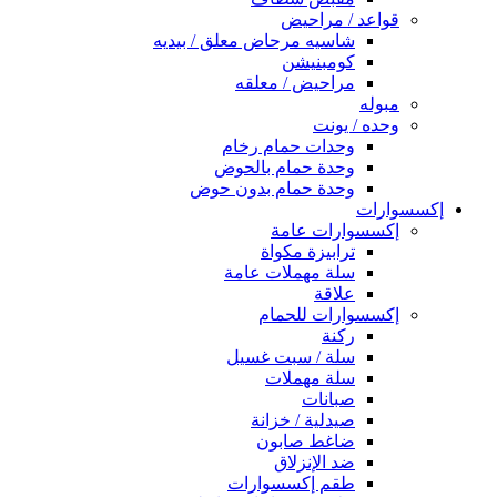
قواعد / مراحيض
شاسيه مرحاض معلق / بيديه
كومبنيشن
مراحيض / معلقه
مبوله
وحده / يونت
وحدات حمام رخام
وحدة حمام بالحوض
وحدة حمام بدون حوض
إكسسوارات
إكسسوارات عامة
ترابيزة مكواة
سلة مهملات عامة
علاقة
إكسسوارات للحمام
ركنة
سلة / سبت غسيل
سلة مهملات
صبانات
صيدلية / خزانة
ضاغط صابون
ضد الإنزلاق
طقم إكسسوارات