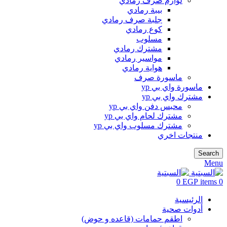
لوازم صرف رمادي
بيبة رمادي
جلبة صرف رمادي
كوع رمادي
مسلوب
مشترك رمادي
مواسير رمادي
هواية رمادي
ماسورة صرف
ماسورة واي بي yp
مشترك واي بي yp
محبس دفن واي بي yp
مشترك لحام واي بي yp
مشترك مسلوب واي بي yp
منتجات اخري
Search
Menu
0
EGP
items
0
الرئيسية
أدوات صحية
اطقم حمامات (قاعده و حوض)