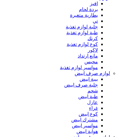
افيز
بردة لحام
بطارية متغيرة
تي
جلبة لوازم تغذية
طبة لوازم تغذية
كرنك
كوع لوازم تغذية
لاكور
مانع ارتداد
محبس
مواسير لوازم تغذية
لوازم صرف ابيض
بيبة ابيض
جلبة صرف ابيض
شحم
طبة ابيض
عازل
غراء
كوع ابيض
مشترك ابيض
مواسير ابيض
هواية ابيض