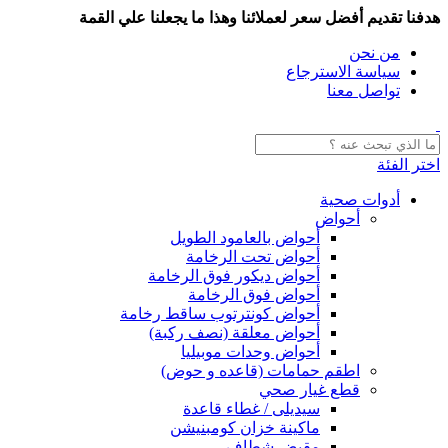
هدفنا تقديم أفضل سعر لعملائنا وهذا ما يجعلنا علي القمة
من نحن
سياسة الاسترجاع
تواصل معنا
اختر الفئة
أدوات صحية
أحواض
أحواض بالعامود الطويل
أحواض تحت الرخامة
أحواض ديكور فوق الرخامة
أحواض فوق الرخامة
أحواض كونترتوب ساقط رخامة
أحواض معلقة (نصف ركبة)
أحواض وحدات موبيليا
اطقم حمامات (قاعده و حوض)
قطع غيار صحي
سيديلى / غطاء قاعدة
ماكينة خزان كومبنيشن
مقبض شطاف