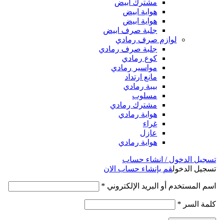
مشترك ابيض
هواية ابيض
هواية ابيض
جلبة صرف ابيض
لوازم صرف رمادي
جلبة صرف رمادي
كوع رمادي
مواسير رمادي
مانع ارتداد
بيبة رمادي
مسلوب
مشترك رمادي
هواية رمادي
غراء
عازل
هواية رمادي
تسجيل الدخول / انشاء حساب
تسجيل الدخول
قم بإنشاء حساب الان
اسم المستخدم أو البريد الإلكتروني
*
كلمة السر
*