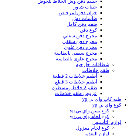
جسم دفن وش الخلاط للحوض
جيتات شاور
خزان دفن لمرحاض
طاسات دش
طقم دفن كامل
كوع دفن
مخرج دفن سفلي
مخرج دفن سقفى
مخرج دفن علوي
مخرج سقفى بالطاسة
مخرج علوى بالطاسة
شطافات خارجيه
طقم خلاطات
أطقم خلاطات 2 قطعة
أطقم خلاطات 3 قطع
طقم 2 خلاط ومسطرة
عروض طقم خلاطات
طبه كاب واي بي yp
كوع واي بي yp
كوع بسن واي بي yp
كوع لحام واي بي yp
لوازم التأسيس
كوع لحام معزول
لوازم التغذية