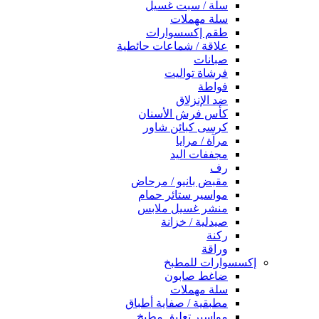
سلة / سبت غسيل
سلة مهملات
طقم إكسسوارات
علاقة / شماعات حائطية
صبانات
فرشاة تواليت
فواطة
ضد الإنزلاق
كأس فرش الأسنان
كرسى كبائن شاور
مرآة / مرايا
مجففات اليد
رف
مقبض بانيو / مرحاض
مواسير ستائر حمام
منشر غسيل ملابس
صيدلية / خزانة
ركنة
وراقة
إكسسوارات للمطبخ
ضاغط صابون
سلة مهملات
مطبقية / صفاية أطباق
مواسير تعليق مطبخ