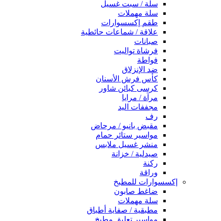
سلة / سبت غسيل
سلة مهملات
طقم إكسسوارات
علاقة / شماعات حائطية
صبانات
فرشاة تواليت
فواطة
ضد الإنزلاق
كأس فرش الأسنان
كرسى كبائن شاور
مرآة / مرايا
مجففات اليد
رف
مقبض بانيو / مرحاض
مواسير ستائر حمام
منشر غسيل ملابس
صيدلية / خزانة
ركنة
وراقة
إكسسوارات للمطبخ
ضاغط صابون
سلة مهملات
مطبقية / صفاية أطباق
مواسير تعليق مطبخ