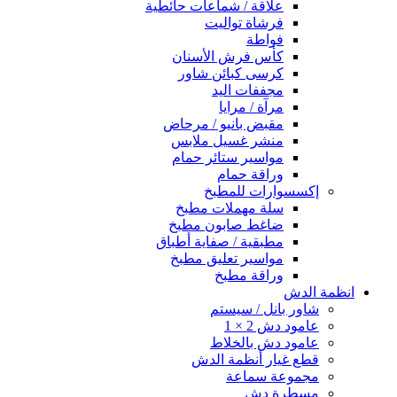
علاقة / شماعات حائطية
فرشاة تواليت
فواطة
كأس فرش الأسنان
كرسى كبائن شاور
مجففات اليد
مرآة / مرايا
مقبض بانيو / مرحاض
منشر غسيل ملابس
مواسير ستائر حمام
وراقة حمام
إكسسوارات للمطبخ
سلة مهملات مطبخ
ضاغط صابون مطبخ
مطبقية / صفاية أطباق
مواسير تعليق مطبخ
وراقة مطبخ
انظمة الدش
شاور بانل / سيستم
عامود دش 2 × 1
عامود دش بالخلاط
قطع غيار أنظمة الدش
مجموعة سماعة
مسطرة دش