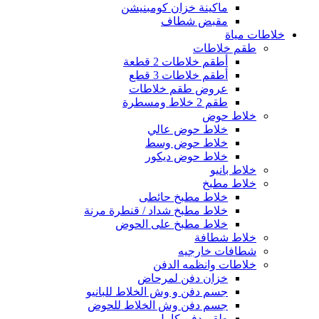
ماكينة خزان كومبنيشن
مقبض شطاف
خلاطات مياة
طقم خلاطات
أطقم خلاطات 2 قطعة
أطقم خلاطات 3 قطع
عروض طقم خلاطات
طقم 2 خلاط ومسطرة
خلاط حوض
خلاط حوض عالي
خلاط حوض وسط
خلاط حوض ديكور
خلاط بانيو
خلاط مطبخ
خلاط مطبخ حائطى
خلاط مطبخ شداد / قنطرة مرنة
خلاط مطبخ على الحوض
خلاط شطافة
شطافات خارجيه
خلاطات وانظمه الدفن
خزان دفن لمرحاض
جسم دفن و وش الخلاط للبانيو
جسم دفن وش الخلاط للحوض
طقم دفن كامل