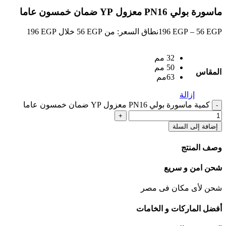
ماسورة بولي PN16 معزول YP ضمان خمسون عاما
EGP
56
–
EGP
196
نطاق السعر: من ⁦56 EGP⁩ خلال ⁦196 EGP⁩
32 مم
50 مم
المقاس
63مم
إزالة
كمية ماسورة بولي PN16 معزول YP ضمان خمسون عاما
إضافة إلى السلة
وصف المنتج
شحن امن و سريع
شحن لأى مكان فى مصر
أفضل الماركات و الخامات