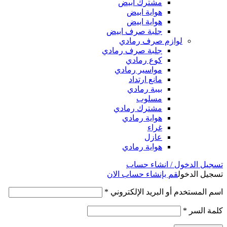
مشترك ابيض
هواية ابيض
هواية ابيض
جلبة صرف ابيض
لوازم صرف رمادي
جلبة صرف رمادي
كوع رمادي
مواسير رمادي
مانع ارتداد
بيبة رمادي
مسلوب
مشترك رمادي
هواية رمادي
غراء
عازل
هواية رمادي
تسجيل الدخول / انشاء حساب
تسجيل الدخول
قم بإنشاء حساب الان
اسم المستخدم أو البريد الإلكتروني
*
كلمة السر
*