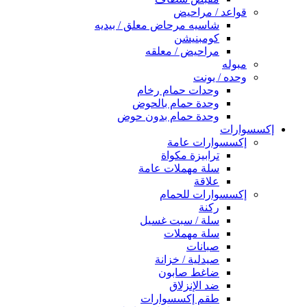
قواعد / مراحيض
شاسيه مرحاض معلق / بيديه
كومبنيشن
مراحيض / معلقه
مبوله
وحده / يونت
وحدات حمام رخام
وحدة حمام بالحوض
وحدة حمام بدون حوض
إكسسوارات
إكسسوارات عامة
ترابيزة مكواة
سلة مهملات عامة
علاقة
إكسسوارات للحمام
ركنة
سلة / سبت غسيل
سلة مهملات
صبانات
صيدلية / خزانة
ضاغط صابون
ضد الإنزلاق
طقم إكسسوارات