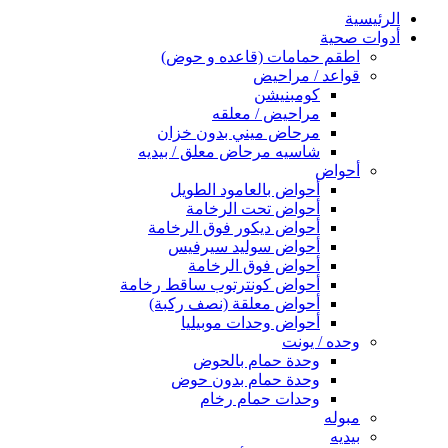
الرئيسية
أدوات صحية
اطقم حمامات (قاعده و حوض)
قواعد / مراحيض
كومبنيشن
مراحيض / معلقه
مرحاض ميني بدون خزان
شاسيه مرحاض معلق / بيديه
أحواض
أحواض بالعامود الطويل
أحواض تحت الرخامة
أحواض ديكور فوق الرخامة
أحواض سوليد سيرفيس
أحواض فوق الرخامة
أحواض كونترتوب ساقط رخامة
أحواض معلقة (نصف ركبة)
أحواض وحدات موبيليا
وحده / يونت
وحدة حمام بالحوض
وحدة حمام بدون حوض
وحدات حمام رخام
مبوله
بيديه