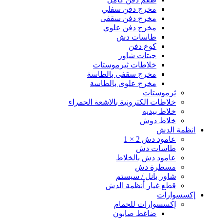
مخرج دفن سفلي
مخرج دفن سقفى
مخرج دفن علوي
طاسات دش
كوع دفن
جيتات شاور
خلاطات ثيرموستات
مخرج سقفى بالطاسة
مخرج علوى بالطاسة
ثرموستات
خلاطات الكترونية بالاشعة الحمراء
خلاط بيديه
خلاط دوش
انظمة الدش
عامود دش 2 × 1
طاسات دش
عامود دش بالخلاط
مسطرة دش
شاور بانل / سيستم
قطع غيار أنظمة الدش
إكسسوارات
إكسسوارات للحمام
ضاغط صابون