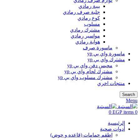
لوازم صرف رمادي
بيبة رمادي
جلبة صرف رمادي
كوع رمادي
مسلوب
مشترك رمادي
مواسير رمادي
هواية رمادي
ماسورة صرف
ماسورة واي بي yp
مشترك واي بي yp
محبس دفن واي بي yp
مشترك لحام واي بي yp
مشترك مسلوب واي بي yp
منتجات اخري
Search
Menu
0
EGP
items
0
الرئيسية
أدوات صحية
اطقم حمامات (قاعده و حوض)