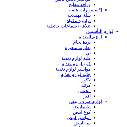
وراقة مطبخ
إكسسوارات عامة
سلة مهملات
ترابيزة مكواة
علاقة / شماعات حائطية
لوازم التأسيس
لوازم التغذية
بردة لحام
بطارية متغيرة
تي
طبة لوازم تغذية
كوع لوازم تغذية
مواسير لوازم تغذية
جلبة لوازم تغذية
لاكور
كرنك
محبس
افيز
لوازم صرف ابيض
طبة ابيض
كوع ابيض
مواسير ابيض
بيبة ابيض