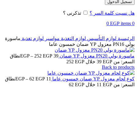
تسجيل الدخول
هل نسيت كلمة السر ؟
تذكرنى ؟
0
EGP
items
0
الرئيسية
لوازم التأسيس
لوازم التغذية
مواسير لوازم تغذية
ماسورة
بولي PN16 معزول YP ضمان خمسون عاما
ماسورة بولي PN20 معزول YP ضمان
39
EGP
252
–
EGP
نطاق
السعر: من ⁦39 EGP⁩ خلال ⁦252 EGP⁩
Back to products
كوع لحام معزول YP ضمان خمسون عاما
11
EGP
62
–
EGP
نطاق
السعر: من ⁦11 EGP⁩ خلال ⁦62 EGP⁩
-32%
Click to enlarge