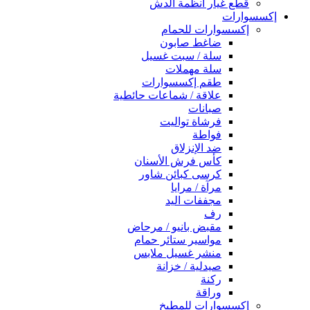
قطع غيار أنظمة الدش
إكسسوارات
إكسسوارات للحمام
ضاغط صابون
سلة / سبت غسيل
سلة مهملات
طقم إكسسوارات
علاقة / شماعات حائطية
صبانات
فرشاة تواليت
فواطة
ضد الإنزلاق
كأس فرش الأسنان
كرسى كبائن شاور
مرآة / مرايا
مجففات اليد
رف
مقبض بانيو / مرحاض
مواسير ستائر حمام
منشر غسيل ملابس
صيدلية / خزانة
ركنة
وراقة
إكسسوارات للمطبخ