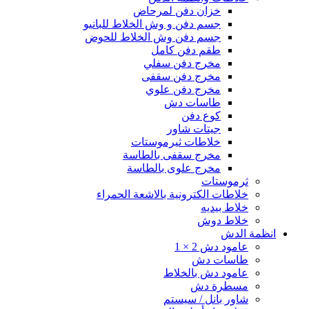
خزان دفن لمرحاض
جسم دفن و وش الخلاط للبانيو
جسم دفن وش الخلاط للحوض
طقم دفن كامل
مخرج دفن سفلي
مخرج دفن سقفى
مخرج دفن علوي
طاسات دش
كوع دفن
جيتات شاور
خلاطات ثيرموستات
مخرج سقفى بالطاسة
مخرج علوى بالطاسة
ثرموستات
خلاطات الكترونية بالاشعة الحمراء
خلاط بيديه
خلاط دوش
انظمة الدش
عامود دش 2 × 1
طاسات دش
عامود دش بالخلاط
مسطرة دش
شاور بانل / سيستم