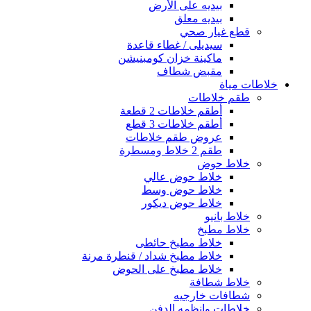
بيديه على الأرض
بيديه معلق
قطع غيار صحي
سيديلى / غطاء قاعدة
ماكينة خزان كومبنيشن
مقبض شطاف
خلاطات مياة
طقم خلاطات
أطقم خلاطات 2 قطعة
أطقم خلاطات 3 قطع
عروض طقم خلاطات
طقم 2 خلاط ومسطرة
خلاط حوض
خلاط حوض عالي
خلاط حوض وسط
خلاط حوض ديكور
خلاط بانيو
خلاط مطبخ
خلاط مطبخ حائطى
خلاط مطبخ شداد / قنطرة مرنة
خلاط مطبخ على الحوض
خلاط شطافة
شطافات خارجيه
خلاطات وانظمه الدفن