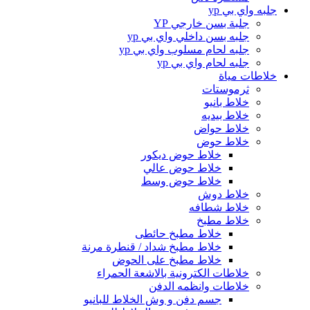
جلبه واي بي yp
جلبة بسن خارجي YP
جلبه بسن داخلي واي بي yp
جلبه لحام مسلوب واي بي yp
جلبه لحام واي بي yp
خلاطات مياة
ثرموستات
خلاط بانيو
خلاط بيديه
خلاط حواض
خلاط حوض
خلاط حوض ديكور
خلاط حوض عالي
خلاط حوض وسط
خلاط دوش
خلاط شطافه
خلاط مطبخ
خلاط مطبخ حائطى
خلاط مطبخ شداد / قنطرة مرنة
خلاط مطبخ على الحوض
خلاطات الكترونية بالاشعة الحمراء
خلاطات وانظمه الدفن
جسم دفن و وش الخلاط للبانيو