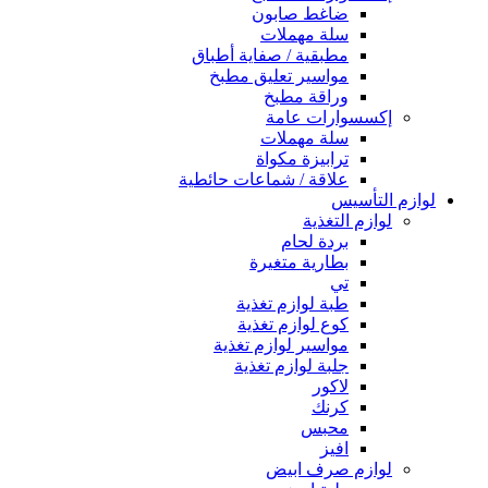
ضاغط صابون
سلة مهملات
مطبقية / صفاية أطباق
مواسير تعليق مطبخ
وراقة مطبخ
إكسسوارات عامة
سلة مهملات
ترابيزة مكواة
علاقة / شماعات حائطية
لوازم التأسيس
لوازم التغذية
بردة لحام
بطارية متغيرة
تي
طبة لوازم تغذية
كوع لوازم تغذية
مواسير لوازم تغذية
جلبة لوازم تغذية
لاكور
كرنك
محبس
افيز
لوازم صرف ابيض