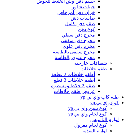
جسم دفن وش الخلاط للحوض
جيتات شاور
خزان دفن لمرحاض
طاسات دش
طقم دفن كامل
كوع دفن
مخرج دفن سفلي
مخرج دفن سقفى
مخرج دفن علوي
مخرج سقفى بالطاسة
مخرج علوى بالطاسة
شطافات خارجيه
طقم خلاطات
أطقم خلاطات 2 قطعة
أطقم خلاطات 3 قطع
طقم 2 خلاط ومسطرة
عروض طقم خلاطات
طبه كاب واي بي yp
كوع واي بي yp
كوع بسن واي بي yp
كوع لحام واي بي yp
لوازم التأسيس
كوع لحام معزول
لوازم التغذية