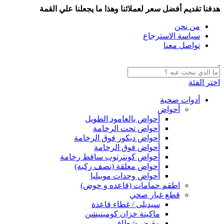
هدفنا تقديم أفضل سعر لعملائنا وهذا ما يجعلنا علي القمة
من نحن
سياسة الاسترجاع
تواصل معنا
اختر الفئة
أدوات صحية
أحواض
أحواض بالعامود الطويل
أحواض تحت الرخامة
أحواض ديكور فوق الرخامة
أحواض فوق الرخامة
أحواض كونترتوب ساقط رخامة
أحواض معلقة (نصف ركبة)
أحواض وحدات موبيليا
اطقم حمامات (قاعده و حوض)
قطع غيار صحي
سيديلى / غطاء قاعدة
ماكينة خزان كومبنيشن
مقبض شطاف