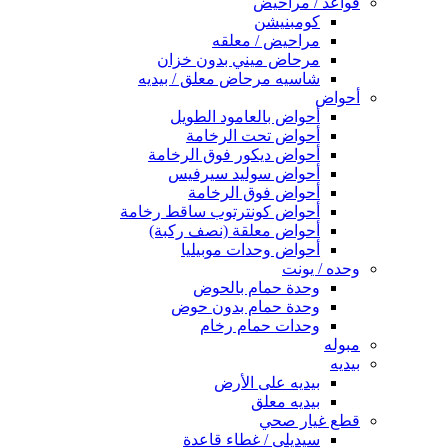
قواعد / مراحيض
كومبنيشن
مراحيض / معلقه
مرحاض ميني بدون خزان
شاسيه مرحاض معلق / بيديه
أحواض
أحواض بالعامود الطويل
أحواض تحت الرخامة
أحواض ديكور فوق الرخامة
أحواض سوليد سيرفيس
أحواض فوق الرخامة
أحواض كونترتوب ساقط رخامة
أحواض معلقة (نصف ركبة)
أحواض وحدات موبيليا
وحده / يونت
وحدة حمام بالحوض
وحدة حمام بدون حوض
وحدات حمام رخام
مبوله
بيديه
بيديه على الأرض
بيديه معلق
قطع غيار صحي
سيديلى / غطاء قاعدة