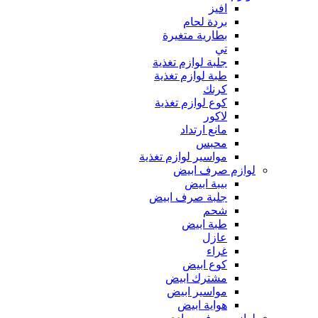
افيز
بردة لحام
بطارية متغيرة
تي
جلبة لوازم تغذية
طبة لوازم تغذية
كرنك
كوع لوازم تغذية
لاكور
مانع ارتداد
محبس
مواسير لوازم تغذية
لوازم صرف ابيض
بيبة ابيض
جلبة صرف ابيض
شحم
طبة ابيض
عازل
غراء
كوع ابيض
مشترك ابيض
مواسير ابيض
هواية ابيض