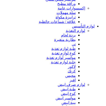
وراقة مطبخ
إكسسوارات عامة
سلة مهملات
ترابيزة مكواة
علاقة / شماعات حائطية
لوازم التأسيس
لوازم التغذية
بردة لحام
بطارية متغيرة
تي
طبة لوازم تغذية
كوع لوازم تغذية
مواسير لوازم تغذية
جلبة لوازم تغذية
لاكور
كرنك
محبس
افيز
لوازم صرف ابيض
طبة ابيض
كوع ابيض
مواسير ابيض
بيبة ابيض