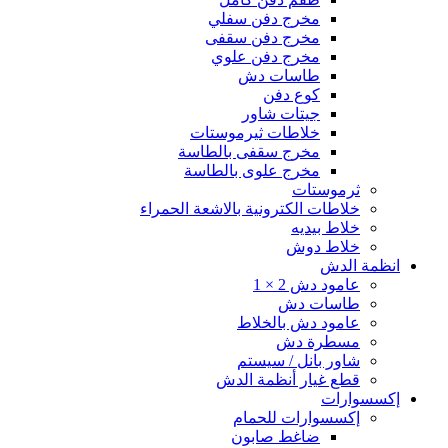
مخرج دفن سفلي
مخرج دفن سقفى
مخرج دفن علوي
طاسات دش
كوع دفن
جيتات شاور
خلاطات ثيرموستات
مخرج سقفى بالطاسة
مخرج علوى بالطاسة
ثرموستات
خلاطات الكترونية بالاشعة الحمراء
خلاط بيديه
خلاط دوش
انظمة الدش
عامود دش 2 × 1
طاسات دش
عامود دش بالخلاط
مسطرة دش
شاور بانل / سيستم
قطع غيار أنظمة الدش
إكسسوارات
إكسسوارات للحمام
ضاغط صابون