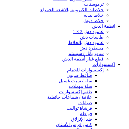
ثرموستات
خلاطات الكترونية بالاشعة الحمراء
خلاط بيديه
خلاط دوش
انظمة الدش
عامود دش 2 × 1
طاسات دش
عامود دش بالخلاط
مسطرة دش
شاور بانل / سيستم
قطع غيار أنظمة الدش
إكسسوارات
إكسسوارات للحمام
ضاغط صابون
سلة / سبت غسيل
سلة مهملات
طقم إكسسوارات
علاقة / شماعات حائطية
صبانات
فرشاة تواليت
فواطة
ضد الإنزلاق
كأس فرش الأسنان