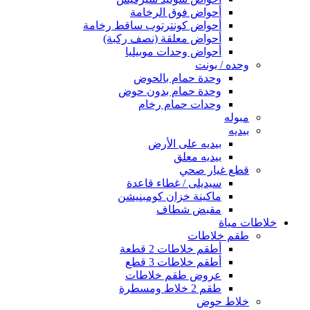
أحواض فوق الرخامة
أحواض كونترتوب ساقط رخامة
أحواض معلقة (نصف ركبة)
أحواض وحدات موبيليا
وحده / يونت
وحدة حمام بالحوض
وحدة حمام بدون حوض
وحدات حمام رخام
مبوله
بيديه
بيديه على الأرض
بيديه معلق
قطع غيار صحي
سيديلى / غطاء قاعدة
ماكينة خزان كومبنيشن
مقبض شطاف
خلاطات مياة
طقم خلاطات
أطقم خلاطات 2 قطعة
أطقم خلاطات 3 قطع
عروض طقم خلاطات
طقم 2 خلاط ومسطرة
خلاط حوض