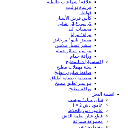
علاقة / شماعات حائطية
فرشاة تواليت
فواطة
كأس فرش الأسنان
كرسى كبائن شاور
مجففات اليد
مرآة / مرايا
مقبض بانيو / مرحاض
منشر غسيل ملابس
مواسير ستائر حمام
وراقة حمام
إكسسوارات للمطبخ
سلة مهملات مطبخ
ضاغط صابون مطبخ
مطبقية / صفاية أطباق
مواسير تعليق مطبخ
وراقة مطبخ
انظمة الدش
شاور بانل / سيستم
عامود دش 2 × 1
عامود دش بالخلاط
قطع غيار أنظمة الدش
مجموعة سماعة
مسطرة دش