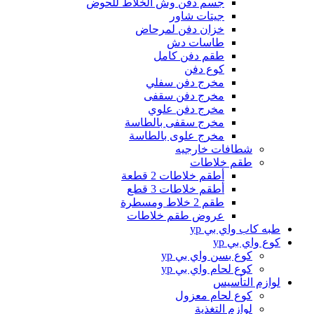
جسم دفن وش الخلاط للحوض
جيتات شاور
خزان دفن لمرحاض
طاسات دش
طقم دفن كامل
كوع دفن
مخرج دفن سفلي
مخرج دفن سقفى
مخرج دفن علوي
مخرج سقفى بالطاسة
مخرج علوى بالطاسة
شطافات خارجيه
طقم خلاطات
أطقم خلاطات 2 قطعة
أطقم خلاطات 3 قطع
طقم 2 خلاط ومسطرة
عروض طقم خلاطات
طبه كاب واي بي yp
كوع واي بي yp
كوع بسن واي بي yp
كوع لحام واي بي yp
لوازم التأسيس
كوع لحام معزول
لوازم التغذية