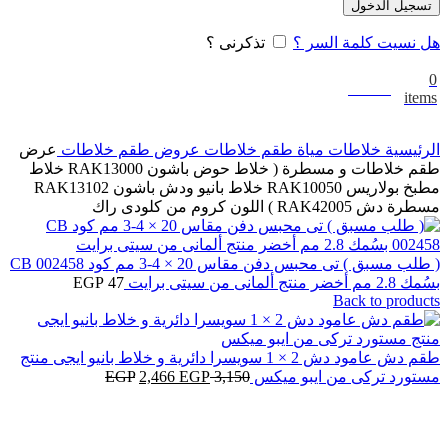
تسجيل الدخول
هل نسيت كلمة السر ؟
تذكرنى ؟
0
0
EGP
items
الرئيسية
خلاطات مياة
طقم خلاطات
عروض طقم خلاطات
عرض
طقم خلاطات و مسطرة ( خلاط حوض باشون RAK13000 خلاط
مطبخ بولاريس RAK10050 خلاط بانيو ودش باشون RAK13102
مسطرة دش RAK42005 ) اللون كروم من كلودى راك
( طلب مسبق ) تى محبس دفن مقاس 20 × 4-3 مم كود CB 002458
بسُمك 2.8 مم أخضر منتج ألمانى من سيتى برايت
47
EGP
Back to products
طقم دش عامود دش 2 × 1 سويسرا دائرية و خلاط بانيو ايجى منتج
السعر
السعر
مستورد تركى من ايبو ميكس
3,150
EGP
2,466
EGP
-22%
الأصلي
الحالي
هو:
هو:
2,466 EGP.
3,150 EGP.