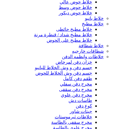
خلاط حوض عالي
خلاط حوض وسط
خلاط حوض ديكور
خلاط بانيو
خلاط مطبخ
خلاط مطبخ حائطى
خلاط مطبخ شداد / قنطرة مرنة
خلاط مطبخ على الحوض
خلاط شطافة
شطافات خارجيه
خلاطات وانظمه الدفن
خزان دفن لمرحاض
جسم دفن و وش الخلاط للبانيو
جسم دفن وش الخلاط للحوض
طقم دفن كامل
مخرج دفن سفلي
مخرج دفن سقفى
مخرج دفن علوي
طاسات دش
كوع دفن
جيتات شاور
خلاطات ثيرموستات
مخرج سقفى بالطاسة
مخرج علوى بالطاسة