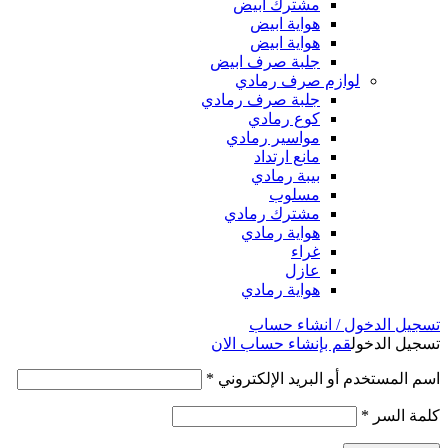
مشترك ابيض
هواية ابيض
هواية ابيض
جلبة صرف ابيض
لوازم صرف رمادي
جلبة صرف رمادي
كوع رمادي
مواسير رمادي
مانع ارتداد
بيبة رمادي
مسلوب
مشترك رمادي
هواية رمادي
غراء
عازل
هواية رمادي
تسجيل الدخول / انشاء حساب
تسجيل الدخول
قم بإنشاء حساب الان
اسم المستخدم أو البريد الإلكتروني
*
كلمة السر
*