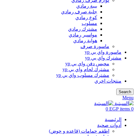
لوازم صرف رمادي
بيبة رمادي
جلبة صرف رمادي
كوع رمادي
مسلوب
مشترك رمادي
مواسير رمادي
هواية رمادي
ماسورة صرف
ماسورة واي بي yp
مشترك واي بي yp
محبس دفن واي بي yp
مشترك لحام واي بي yp
مشترك مسلوب واي بي yp
منتجات اخري
Search
Menu
0
EGP
items
0
الرئيسية
أدوات صحية
اطقم حمامات (قاعده و حوض)