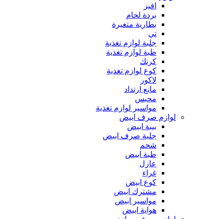
افيز
بردة لحام
بطارية متغيرة
تي
جلبة لوازم تغذية
طبة لوازم تغذية
كرنك
كوع لوازم تغذية
لاكور
مانع ارتداد
محبس
مواسير لوازم تغذية
لوازم صرف ابيض
بيبة ابيض
جلبة صرف ابيض
شحم
طبة ابيض
عازل
غراء
كوع ابيض
مشترك ابيض
مواسير ابيض
هواية ابيض