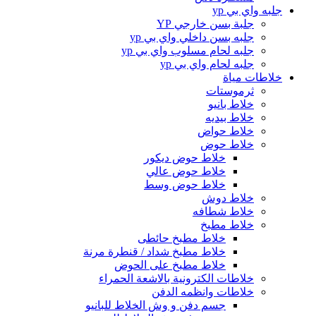
جلبه واي بي yp
جلبة بسن خارجي YP
جلبه بسن داخلي واي بي yp
جلبه لحام مسلوب واي بي yp
جلبه لحام واي بي yp
خلاطات مياة
ثرموستات
خلاط بانيو
خلاط بيديه
خلاط حواض
خلاط حوض
خلاط حوض ديكور
خلاط حوض عالي
خلاط حوض وسط
خلاط دوش
خلاط شطافه
خلاط مطبخ
خلاط مطبخ حائطى
خلاط مطبخ شداد / قنطرة مرنة
خلاط مطبخ على الحوض
خلاطات الكترونية بالاشعة الحمراء
خلاطات وانظمه الدفن
جسم دفن و وش الخلاط للبانيو