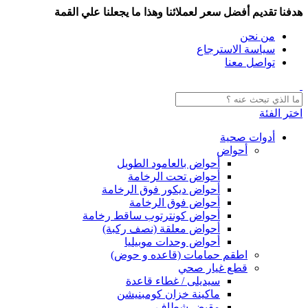
هدفنا تقديم أفضل سعر لعملائنا وهذا ما يجعلنا علي القمة
من نحن
سياسة الاسترجاع
تواصل معنا
اختر الفئة
أدوات صحية
أحواض
أحواض بالعامود الطويل
أحواض تحت الرخامة
أحواض ديكور فوق الرخامة
أحواض فوق الرخامة
أحواض كونترتوب ساقط رخامة
أحواض معلقة (نصف ركبة)
أحواض وحدات موبيليا
اطقم حمامات (قاعده و حوض)
قطع غيار صحي
سيديلى / غطاء قاعدة
ماكينة خزان كومبنيشن
مقبض شطاف