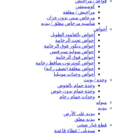
قواعد / مراحيض
كومبنيشن
مراحيض / معلقه
مرحاض ميني بدون خزان
شاسيه مرحاض معلق / بيديه
أحواض
أحواض بالعامود الطويل
أحواض تحت الرخامة
أحواض ديكور فوق الرخامة
أحواض سوليد سيرفيس
أحواض فوق الرخامة
أحواض كونترتوب ساقط رخامة
أحواض معلقة (نصف ركبة)
أحواض وحدات موبيليا
وحده / يونت
وحدة حمام بالحوض
وحدة حمام بدون حوض
وحدات حمام رخام
مبوله
بيديه
بيديه على الأرض
بيديه معلق
قطع غيار صحي
سيديلى / غطاء قاعدة