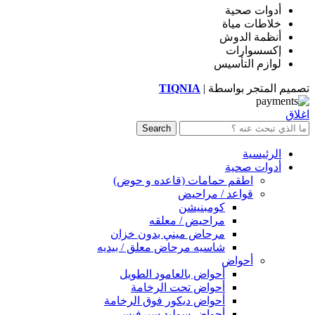
أدوات صحية
خلاطات مياة
أنظمة الدوش
إكسسوارات
لوازم التأسيس
تصميم المتجر بواسطة |
TIQNIA
اغلاق
Search
الرئيسية
أدوات صحية
اطقم حمامات (قاعده و حوض)
قواعد / مراحيض
كومبنيشن
مراحيض / معلقه
مرحاض ميني بدون خزان
شاسيه مرحاض معلق / بيديه
أحواض
أحواض بالعامود الطويل
أحواض تحت الرخامة
أحواض ديكور فوق الرخامة
أحواض سوليد سيرفيس