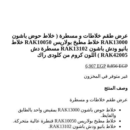
Click to enlarge
عرض طقم خلاطات و مسطرة ( خلاط حوض باشون
RAK13000 خلاط مطبخ بولاريس RAK10050 خلاط
بانيو ودش باشون RAK13102 مسطرة دش
RAK42005 ) اللون كروم من كلودى راك
EGP
8,856
EGP
السعر
6,907
السعر
الأصلي
الحالي
غير متوفر في المخزون
هو:
هو:
6,907 EGP.
8,856 EGP.
وصف المنتج
عرض طقم خلاطات و مسطرة
خلاط حوض باشون RAK13000 بمقبض واحد بالطابق
والفايظ.
خلاط مطبخ بولاريس RAK10050 قنطرة عالية متحركة.
خلاط بانيو ودش باشون RAK13102.