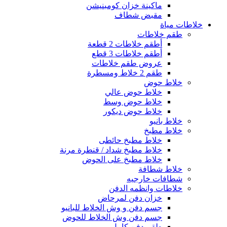
ماكينة خزان كومبنيشن
مقبض شطاف
خلاطات مياة
طقم خلاطات
أطقم خلاطات 2 قطعة
أطقم خلاطات 3 قطع
عروض طقم خلاطات
طقم 2 خلاط ومسطرة
خلاط حوض
خلاط حوض عالي
خلاط حوض وسط
خلاط حوض ديكور
خلاط بانيو
خلاط مطبخ
خلاط مطبخ حائطى
خلاط مطبخ شداد / قنطرة مرنة
خلاط مطبخ على الحوض
خلاط شطافة
شطافات خارجيه
خلاطات وانظمه الدفن
خزان دفن لمرحاض
جسم دفن و وش الخلاط للبانيو
جسم دفن وش الخلاط للحوض
طقم دفن كامل