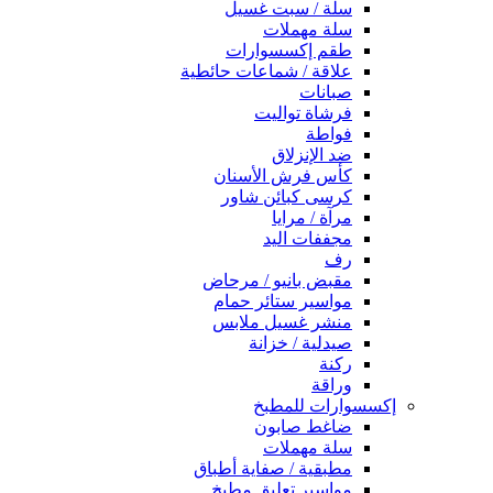
سلة / سبت غسيل
سلة مهملات
طقم إكسسوارات
علاقة / شماعات حائطية
صبانات
فرشاة تواليت
فواطة
ضد الإنزلاق
كأس فرش الأسنان
كرسى كبائن شاور
مرآة / مرايا
مجففات اليد
رف
مقبض بانيو / مرحاض
مواسير ستائر حمام
منشر غسيل ملابس
صيدلية / خزانة
ركنة
وراقة
إكسسوارات للمطبخ
ضاغط صابون
سلة مهملات
مطبقية / صفاية أطباق
مواسير تعليق مطبخ