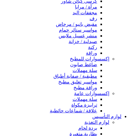
كرسى كبائن شاور
مرآة / مرايا
مجففات اليد
رف
مقبض بانيو / مرحاض
مواسير ستائر حمام
منشر غسيل ملابس
صيدلية / خزانة
ركنة
وراقة
إكسسوارات للمطبخ
ضاغط صابون
سلة مهملات
مطبقية / صفاية أطباق
مواسير تعليق مطبخ
وراقة مطبخ
إكسسوارات عامة
سلة مهملات
ترابيزة مكواة
علاقة / شماعات حائطية
لوازم التأسيس
لوازم التغذية
بردة لحام
بطارية متغيرة