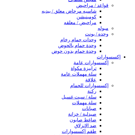
قواعد / مراحيض
شاسيه مرحاض معلق / بيديه
كومبنيشن
مراحيض / معلقه
مبوله
وحده / يونت
وحدات حمام رخام
وحدة حمام بالحوض
وحدة حمام بدون حوض
إكسسوارات
إكسسوارات عامة
ترابيزة مكواة
سلة مهملات عامة
علاقة
إكسسوارات للحمام
ركنة
سلة / سبت غسيل
سلة مهملات
صبانات
صيدلية / خزانة
ضاغط صابون
ضد الإنزلاق
طقم إكسسوارات