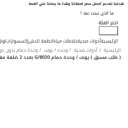
هدفنا تقديم أفضل سعر لعملائنا وهذا ما يجعلنا علي القمة
اختر الفئة
Search
الرئيسية
أدوات صحية
خلاطات مياة
انظمة الدش
إكسسوارات
لوا
الرئيسية
أدوات صحية
وحده / يونت
وحدة حمام بدون ح
( طلب مسبق ) يونت / وحدة حمام G/8030 بعدد 2 ضلفة مقاس 80 سم بمقبض على حرف G فلات بمرآة مقاس 60 × 80 سم بدون حوض من وود برو
-13%
ابيض لامع
ابيض مط
الاسكا
باروك
بازلت
ب
غامق
بيج
جراي خشبي
جراي لامع
Click to enlarge