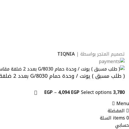
تصميم المتجر بواسطة |
TIQNIA
( طلب مسبق ) يونت / وحدة حمام G/8030 بعدد 2 ضلفة مقاس 80 سم بمقبض على حرف G فلات بمرآة مقاس 60 × 80 سم بدون حوض من وود برو
EGP
–
4,094
EGP
Select options
3,780
Menu
المفضلة
0
items
السلة
حسابي