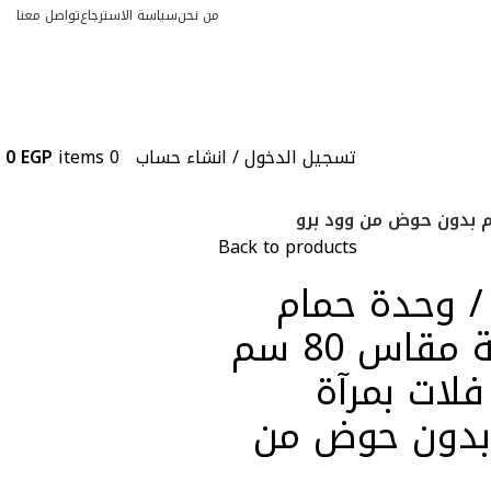
من نحن
سياسة الاسترجاع
تواصل معنا
تسجيل الدخول / انشاء حساب
0
items
EGP
0
Back to products
/ وحدة حمام
G/8030 بعدد 2 ضلفة مقاس 80 سم
مقبض على حرف G فلات بمرآة
× 80 سم بدون حوض من