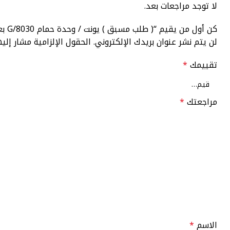
لا توجد مراجعات بعد.
كن أول من يقيم “( طلب مسبق ) يونت / وحدة حمام G/8030 بعدد 2 ضلفة مقاس 80 سم بمقبض على حرف G فلات بمرآة مقاس 60 × 80 سم بدون حوض من وود برو”
لن يتم نشر عنوان بريدك الإلكتروني.
الحقول الإلزامية مشار إليه
تقييمك
*
مراجعتك
*
الاسم
*