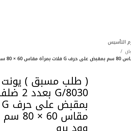
زم التأسيس
وض
( طلب مسبق ) يونت 
ني خشبي
بني
ب
مقاس 60 
وود برو