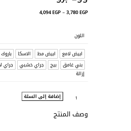
4,094
EGP
–
3,780
EGP
اللون
ابيض لامع
ابيض مط
الاسكا
باروك
بني غامق
بيج
جراي خشبي
جراي ل
إزالة
إضافة إلى السلة
وصف المنتج