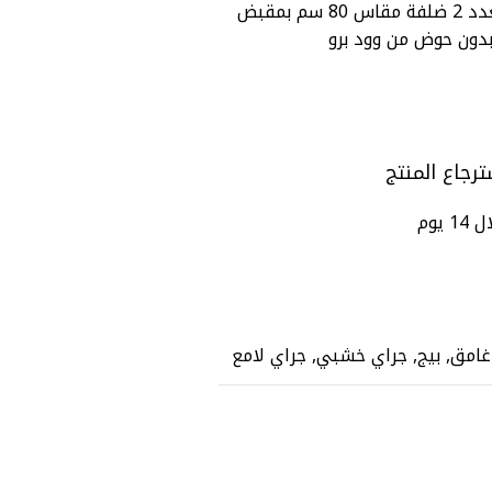
( طلب مسبق ) يونت / وحدة حمام G/8030 بعدد 2 ضلفة مقاس 80 سم بمقبض
ترجاع المنتج
14 يوم
 غامق, بيج, جراي خشبي, جراي لامع