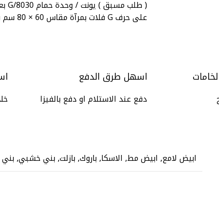
على حرف G فلات بمرآة مقاس 60 × 80 سم بدون حوض من وود برو
لخامات
اسهل طرق الدفع
اس
دفع عند الاستلام او دفع بالفيزا
خلال 
ابيض لامع, ابيض مط, الاسكا, باروك, بازلت, بني خشبي, بني