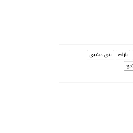
بازلت
بني خشبي
امع