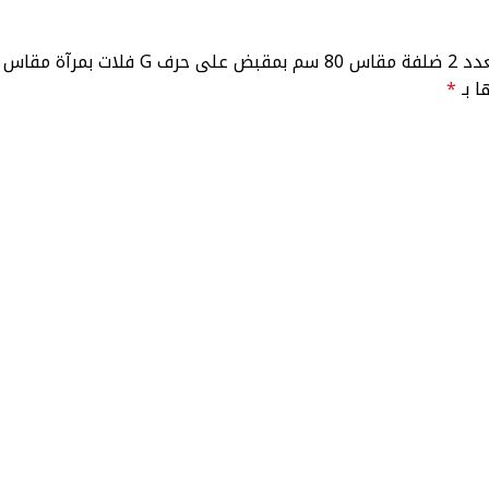
ا بـ
*