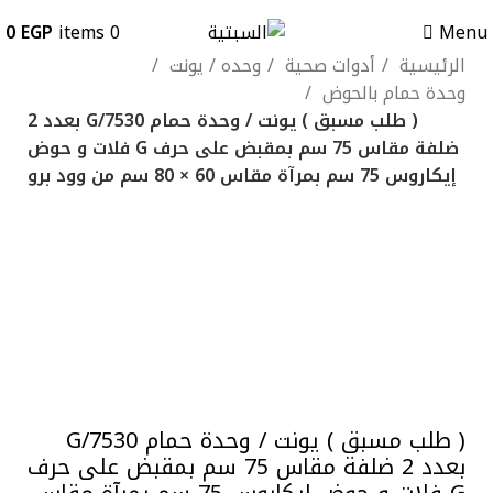
0
EGP
items
0
Menu
الرئيسية
أدوات صحية
وحده / يونت
وحدة حمام بالحوض
( طلب مسبق ) يونت / وحدة حمام G/7530 بعدد 2
ضلفة مقاس 75 سم بمقبض على حرف G فلات و حوض
إيكاروس 75 سم بمرآة مقاس 60 × 80 سم من وود برو
-24%
ابيض لامع
ابيض مط
الاسكا
باروك
بازلت
بني خشبي
بني
غامق
بيج
جراي خشبي
جراي لامع
Click to enlarge
( طلب مسبق ) يونت / وحدة حمام G/7530
بعدد 2 ضلفة مقاس 75 سم بمقبض على حرف