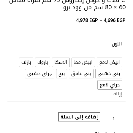
G فلات و حوض إيكاروس 75 سم بمرآة مقاس
60 × 80 سم من وود برو
4,978
EGP
–
4,696
EGP
اللون
ابيض لامع
ابيض مط
الاسكا
باروك
بازلت
بني خشبي
بني غامق
بيج
جراي خشبي
جراي لامع
إزالة
إضافة إلى السلة