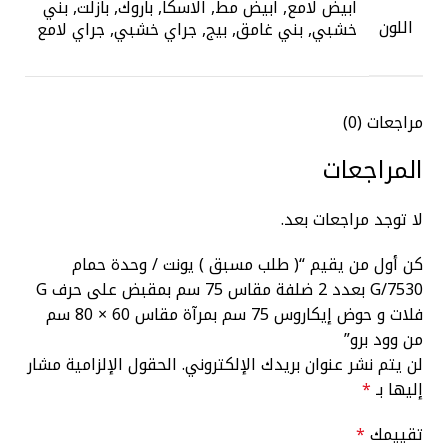
ابيض لامع, ابيض مط, الاسكا, باروك, بازلت, بني
اللون
خشبي, بني غامق, بيج, جراي خشبي, جراي لامع
مراجعات (0)
المراجعات
لا توجد مراجعات بعد.
كن أول من يقيم “( طلب مسبق ) يونت / وحدة حمام
G/7530 بعدد 2 ضلفة مقاس 75 سم بمقبض على حرف G
فلات و حوض إيكاروس 75 سم بمرآة مقاس 60 × 80 سم
من وود برو”
لن يتم نشر عنوان بريدك الإلكتروني.
الحقول الإلزامية مشار
إليها بـ
*
تقييمك
*