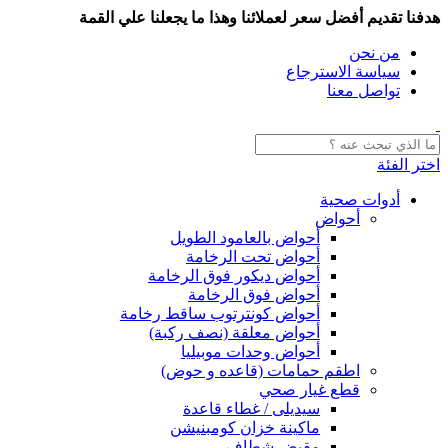
هدفنا تقديم أفضل سعر لعملائنا وهذا ما يجعلنا علي القمة
من نحن
سياسة الاسترجاع
تواصل معنا
اختر الفئة
أدوات صحية
أحواض
أحواض بالعامود الطويل
أحواض تحت الرخامة
أحواض ديكور فوق الرخامة
أحواض فوق الرخامة
أحواض كونترتوب ساقط رخامة
أحواض معلقة (نصف ركبة)
أحواض وحدات موبيليا
اطقم حمامات (قاعده و حوض)
قطع غيار صحي
سيديلى / غطاء قاعدة
ماكينة خزان كومبنيشن
مقبض شطاف