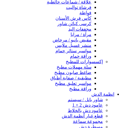
علاقة / شماعات حائطية
فرشاة تواليت
فواطة
كأس فرش الأسنان
كرسى كبائن شاور
مجففات اليد
مرآة / مرايا
مقبض بانيو / مرحاض
منشر غسيل ملابس
مواسير ستائر حمام
وراقة حمام
إكسسوارات للمطبخ
سلة مهملات مطبخ
ضاغط صابون مطبخ
مطبقية / صفاية أطباق
مواسير تعليق مطبخ
وراقة مطبخ
انظمة الدش
شاور بانل / سيستم
عامود دش 2 × 1
عامود دش بالخلاط
قطع غيار أنظمة الدش
مجموعة سماعة
مسطرة دش