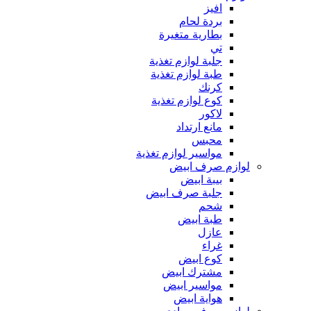
افيز
بردة لحام
بطارية متغيرة
تي
جلبة لوازم تغذية
طبة لوازم تغذية
كرنك
كوع لوازم تغذية
لاكور
مانع ارتداد
محبس
مواسير لوازم تغذية
لوازم صرف ابيض
بيبة ابيض
جلبة صرف ابيض
شحم
طبة ابيض
عازل
غراء
كوع ابيض
مشترك ابيض
مواسير ابيض
هواية ابيض