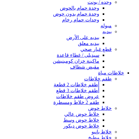
وحده / يونت
وحدة حمام بالحوض
وحدة حمام بدون حوض
وحدات حمام رخام
مبوله
بيديه
بيديه على الأرض
بيديه معلق
قطع غيار صحي
سيديلى / غطاء قاعدة
ماكينة خزان كومبنيشن
مقبض شطاف
خلاطات مياة
طقم خلاطات
أطقم خلاطات 2 قطعة
أطقم خلاطات 3 قطع
عروض طقم خلاطات
طقم 2 خلاط ومسطرة
خلاط حوض
خلاط حوض عالي
خلاط حوض وسط
خلاط حوض ديكور
خلاط بانيو
خلاط مطبخ