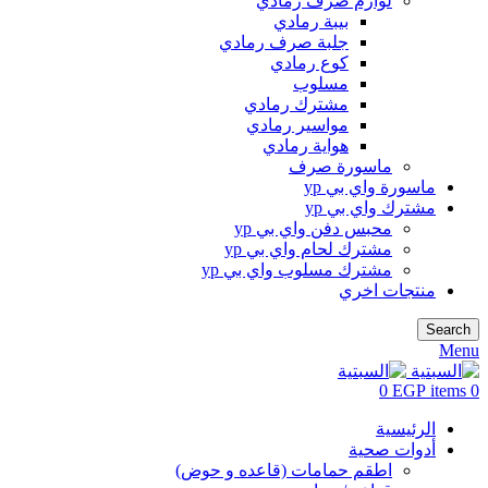
لوازم صرف رمادي
بيبة رمادي
جلبة صرف رمادي
كوع رمادي
مسلوب
مشترك رمادي
مواسير رمادي
هواية رمادي
ماسورة صرف
ماسورة واي بي yp
مشترك واي بي yp
محبس دفن واي بي yp
مشترك لحام واي بي yp
مشترك مسلوب واي بي yp
منتجات اخري
Search
Menu
0
EGP
items
0
الرئيسية
أدوات صحية
اطقم حمامات (قاعده و حوض)