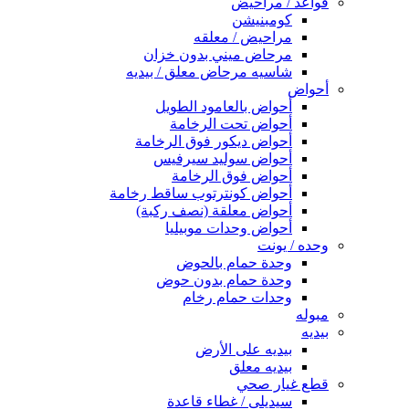
قواعد / مراحيض
كومبنيشن
مراحيض / معلقه
مرحاض ميني بدون خزان
شاسيه مرحاض معلق / بيديه
أحواض
أحواض بالعامود الطويل
أحواض تحت الرخامة
أحواض ديكور فوق الرخامة
أحواض سوليد سيرفيس
أحواض فوق الرخامة
أحواض كونترتوب ساقط رخامة
أحواض معلقة (نصف ركبة)
أحواض وحدات موبيليا
وحده / يونت
وحدة حمام بالحوض
وحدة حمام بدون حوض
وحدات حمام رخام
مبوله
بيديه
بيديه على الأرض
بيديه معلق
قطع غيار صحي
سيديلى / غطاء قاعدة