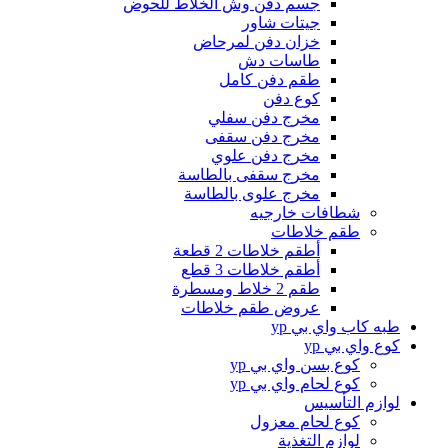
جسم دفن وش الخلاط للحوض
جيتات شاور
خزان دفن لمرحاض
طاسات دش
طقم دفن كامل
كوع دفن
مخرج دفن سفلي
مخرج دفن سقفى
مخرج دفن علوي
مخرج سقفى بالطاسة
مخرج علوى بالطاسة
شطافات خارجيه
طقم خلاطات
أطقم خلاطات 2 قطعة
أطقم خلاطات 3 قطع
طقم 2 خلاط ومسطرة
عروض طقم خلاطات
طبه كاب واي بي yp
كوع واي بي yp
كوع بسن واي بي yp
كوع لحام واي بي yp
لوازم التأسيس
كوع لحام معزول
لوازم التغذية