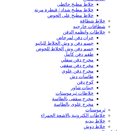
خلاط مطبخ حائطى
خلاط مطبخ شداد / قنطرة مرنة
خلاط مطبخ على الحوض
خلاط شطافة
شطافات خارجيه
خلاطات وانظمه الدفن
خزان دفن لمرحاض
جسم دفن و وش الخلاط للبانيو
جسم دفن وش الخلاط للحوض
طقم دفن كامل
مخرج دفن سفلي
مخرج دفن سقفى
مخرج دفن علوي
طاسات دش
كوع دفن
جيتات شاور
خلاطات ثيرموستات
مخرج سقفى بالطاسة
مخرج علوى بالطاسة
ثرموستات
خلاطات الكترونية بالاشعة الحمراء
خلاط بيديه
خلاط دوش