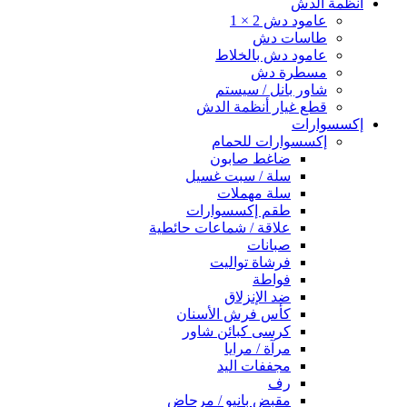
انظمة الدش
عامود دش 2 × 1
طاسات دش
عامود دش بالخلاط
مسطرة دش
شاور بانل / سيستم
قطع غيار أنظمة الدش
إكسسوارات
إكسسوارات للحمام
ضاغط صابون
سلة / سبت غسيل
سلة مهملات
طقم إكسسوارات
علاقة / شماعات حائطية
صبانات
فرشاة تواليت
فواطة
ضد الإنزلاق
كأس فرش الأسنان
كرسى كبائن شاور
مرآة / مرايا
مجففات اليد
رف
مقبض بانيو / مرحاض