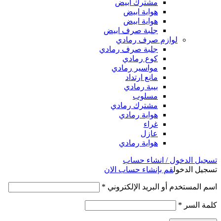
مشترك ابيض
هواية ابيض
هواية ابيض
جلبة صرف ابيض
لوازم صرف رمادي
جلبة صرف رمادي
كوع رمادي
مواسير رمادي
مانع ارتداد
بيبة رمادي
مسلوب
مشترك رمادي
هواية رمادي
غراء
عازل
هواية رمادي
تسجيل الدخول / انشاء حساب
تسجيل الدخول
قم بإنشاء حساب الان
اسم المستخدم أو البريد الإلكتروني
*
كلمة السر
*