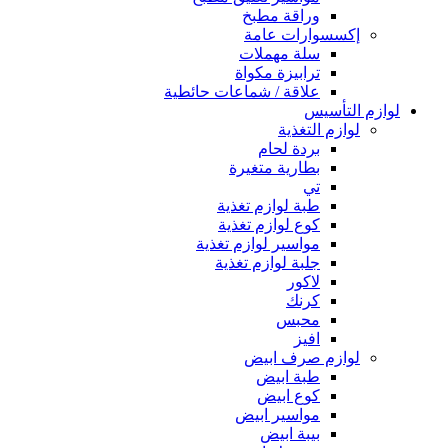
وراقة مطبخ
إكسسوارات عامة
سلة مهملات
ترابيزة مكواة
علاقة / شماعات حائطية
لوازم التأسيس
لوازم التغذية
بردة لحام
بطارية متغيرة
تي
طبة لوازم تغذية
كوع لوازم تغذية
مواسير لوازم تغذية
جلبة لوازم تغذية
لاكور
كرنك
محبس
افيز
لوازم صرف ابيض
طبة ابيض
كوع ابيض
مواسير ابيض
بيبة ابيض