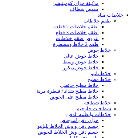
ماكينة خزان كومبنيشن
مقبض شطاف
خلاطات مياة
طقم خلاطات
أطقم خلاطات 2 قطعة
أطقم خلاطات 3 قطع
عروض طقم خلاطات
طقم 2 خلاط ومسطرة
خلاط حوض
خلاط حوض عالي
خلاط حوض وسط
خلاط حوض ديكور
خلاط بانيو
خلاط مطبخ
خلاط مطبخ حائطى
خلاط مطبخ شداد / قنطرة مرنة
خلاط مطبخ على الحوض
خلاط شطافة
شطافات خارجيه
خلاطات وانظمه الدفن
خزان دفن لمرحاض
جسم دفن و وش الخلاط للبانيو
جسم دفن وش الخلاط للحوض
طقم دفن كامل