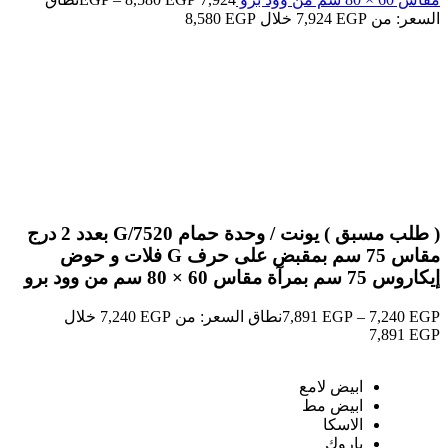
السعر: من ⁦7,924 EGP⁩ خلال ⁦8,580 EGP⁩
-23%
ابيض لامع
ابيض مط
الاسكا
باروك
بازلت
بني خشبي
بني
غامق
بيج
جراي خشبي
جراي لامع
Click to enlarge
( طلب مسبق ) يونت / وحدة حمام G/7520 بعدد 2 درج
مقاس 75 سم بمقبض على حرف G فلات و حوض
إيكاروس 75 سم بمرآة مقاس 60 × 80 سم من وود برو
EGP
7,240
–
EGP
7,891
نطاق السعر: من ⁦7,240 EGP⁩ خلال
ابيض لامع
ابيض مط
الاسكا
باروك