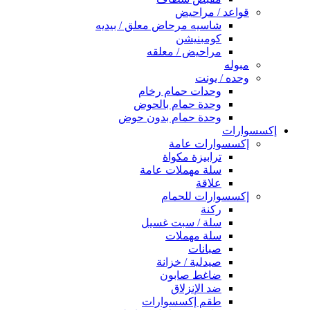
قواعد / مراحيض
شاسيه مرحاض معلق / بيديه
كومبنيشن
مراحيض / معلقه
مبوله
وحده / يونت
وحدات حمام رخام
وحدة حمام بالحوض
وحدة حمام بدون حوض
إكسسوارات
إكسسوارات عامة
ترابيزة مكواة
سلة مهملات عامة
علاقة
إكسسوارات للحمام
ركنة
سلة / سبت غسيل
سلة مهملات
صبانات
صيدلية / خزانة
ضاغط صابون
ضد الإنزلاق
طقم إكسسوارات