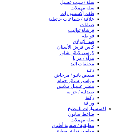
سلة / سبت غسيل
سلة مهملات
طقم إكسسوارات
علاقة / شماعات حائطية
صبانات
فرشاة تواليت
فواطة
ضد الإنزلاق
كأس فرش الأسنان
كرسى كبائن شاور
مرآة / مرايا
مجففات اليد
رف
مقبض بانيو / مرحاض
مواسير ستائر حمام
منشر غسيل ملابس
صيدلية / خزانة
ركنة
وراقة
إكسسوارات للمطبخ
ضاغط صابون
سلة مهملات
مطبقية / صفاية أطباق
مواسير تعليق مطبخ