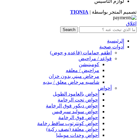
لوازم التأسيس
تصميم المتجر بواسطة |
TIQNIA
اغلاق
Search
الرئيسية
أدوات صحية
اطقم حمامات (قاعده و حوض)
قواعد / مراحيض
كومبنيشن
مراحيض / معلقه
مرحاض ميني بدون خزان
شاسيه مرحاض معلق / بيديه
أحواض
أحواض بالعامود الطويل
أحواض تحت الرخامة
أحواض ديكور فوق الرخامة
أحواض سوليد سيرفيس
أحواض فوق الرخامة
أحواض كونترتوب ساقط رخامة
أحواض معلقة (نصف ركبة)
أحواض وحدات موبيليا