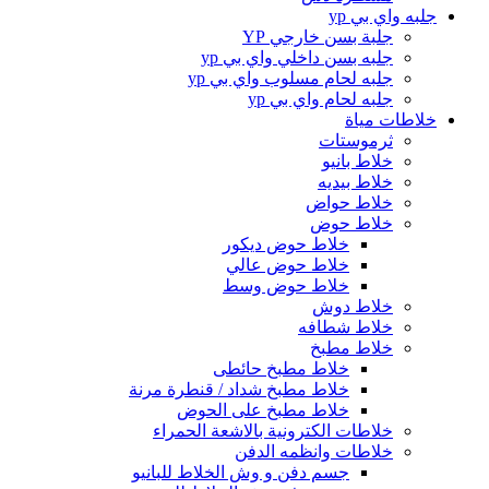
جلبه واي بي yp
جلبة بسن خارجي YP
جلبه بسن داخلي واي بي yp
جلبه لحام مسلوب واي بي yp
جلبه لحام واي بي yp
خلاطات مياة
ثرموستات
خلاط بانيو
خلاط بيديه
خلاط حواض
خلاط حوض
خلاط حوض ديكور
خلاط حوض عالي
خلاط حوض وسط
خلاط دوش
خلاط شطافه
خلاط مطبخ
خلاط مطبخ حائطى
خلاط مطبخ شداد / قنطرة مرنة
خلاط مطبخ على الحوض
خلاطات الكترونية بالاشعة الحمراء
خلاطات وانظمه الدفن
جسم دفن و وش الخلاط للبانيو