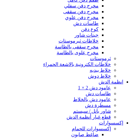
مخرج دفن سفلي
مخرج دفن سقفى
مخرج دفن علوي
طاسات دش
كوع دفن
جيتات شاور
خلاطات ثيرموستات
مخرج سقفى بالطاسة
مخرج علوى بالطاسة
ثرموستات
خلاطات الكترونية بالاشعة الحمراء
خلاط بيديه
خلاط دوش
انظمة الدش
عامود دش 2 × 1
طاسات دش
عامود دش بالخلاط
مسطرة دش
شاور بانل / سيستم
قطع غيار أنظمة الدش
إكسسوارات
إكسسوارات للحمام
ضاغط صابون