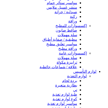
مواسير ستائر حمام
منشر غسيل ملابس
صيدلية / خزانة
ركنة
وراقة
إكسسوارات للمطبخ
ضاغط صابون
سلة مهملات
مطبقية / صفاية أطباق
مواسير تعليق مطبخ
وراقة مطبخ
إكسسوارات عامة
سلة مهملات
ترابيزة مكواة
علاقة / شماعات حائطية
لوازم التأسيس
لوازم التغذية
بردة لحام
بطارية متغيرة
تي
طبة لوازم تغذية
كوع لوازم تغذية
مواسير لوازم تغذية