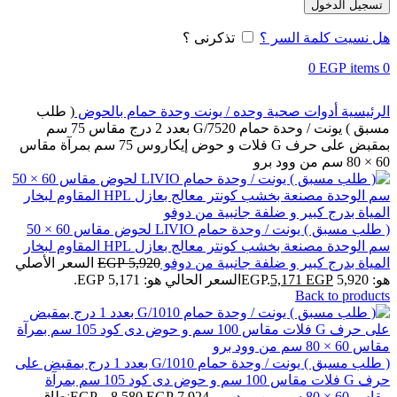
تسجيل الدخول
هل نسيت كلمة السر ؟
تذكرنى ؟
0
EGP
items
0
الرئيسية
أدوات صحية
وحده / يونت
وحدة حمام بالحوض
( طلب
مسبق ) يونت / وحدة حمام G/7520 بعدد 2 درج مقاس 75 سم
بمقبض على حرف G فلات و حوض إيكاروس 75 سم بمرآة مقاس
60 × 80 سم من وود برو
( طلب مسبق ) يونت / وحدة حمام LIVIO لحوض مقاس 60 × 50
سم الوحدة مصنعة بخشب كونتر معالج بعازل HPL المقاوم لبخار
المياة بدرج كبير و ضلفة جانبية من دوفو
5,920
EGP
السعر الأصلي
هو: 5,920 EGP.
EGP
5,171
السعر الحالي هو: 5,171 EGP.
Back to products
( طلب مسبق ) يونت / وحدة حمام G/1010 بعدد 1 درج بمقبض على
حرف G فلات مقاس 100 سم و حوض دى كود 105 سم بمرآة
مقاس 60 × 80 سم من وود برو
7,924
EGP
8,580
–
EGP
نطاق