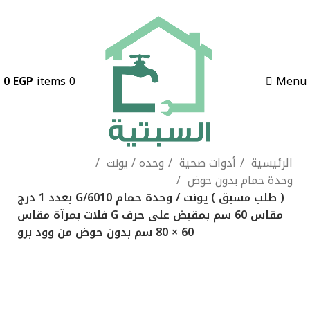
0
EGP
items
0
Menu
الرئيسية
أدوات صحية
وحده / يونت
وحدة حمام بدون حوض
( طلب مسبق ) يونت / وحدة حمام G/6010 بعدد 1 درج
مقاس 60 سم بمقبض على حرف G فلات بمرآة مقاس
60 × 80 سم بدون حوض من وود برو
-13%
ابيض لامع
الاسكا
باروك
بازلت
بني خشبي
بني
غامق
بيج
جراي خشبي
جراي لامع