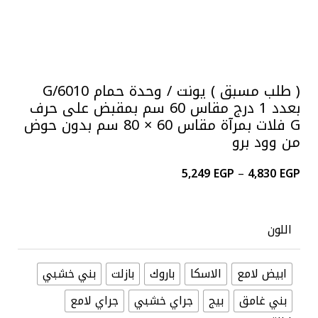
Click to enlarge
( طلب مسبق ) يونت / وحدة حمام G/6010
بعدد 1 درج مقاس 60 سم بمقبض على حرف
G فلات بمرآة مقاس 60 × 80 سم بدون حوض
من وود برو
5,249
EGP
–
4,830
EGP
اللون
ابيض لامع
الاسكا
باروك
بازلت
بني خشبي
بني غامق
بيج
جراي خشبي
جراي لامع