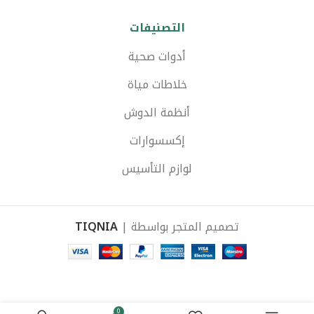
التصنيفات
أدوات صحية
خلاطات مياة
أنظمة الدوش
إكسسوارات
لوازم التأسيس
تصميم المتجر بواسطة |
TIQNIA
( طلب مسبق ) مرأة لوحدة
غير
EGP
975
– يونت حمام مقاس 100 ×
متوفر
0