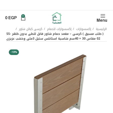
0
0
EGP
Menu
الرئيسية
إكسسوارات
إكسسوارات للحمام
كرسى كبائن شاور
( طلب مسبق ) كرسى – مقعد حمام شاور قابل للطى بدون ظهر SS-
02 مقاس 30 × 40سم شاسية استانلس ستيل 3ملى وخشب عزيزى
-18%