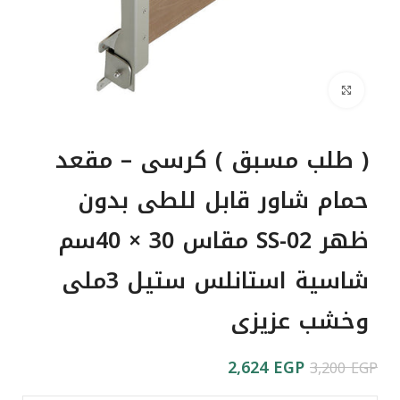
Click to enlarge
( طلب مسبق ) كرسى – مقعد
حمام شاور قابل للطى بدون
ظهر SS-02 مقاس 30 × 40سم
شاسية استانلس ستيل 3ملى
وخشب عزيزى
2,624
EGP
3,200
EGP