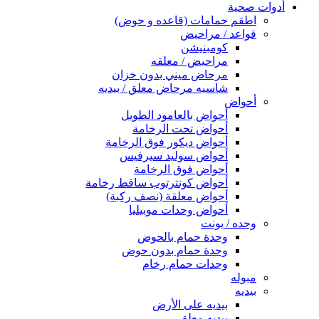
أدوات صحية
اطقم حمامات (قاعده و حوض)
قواعد / مراحيض
كومبنيشن
مراحيض / معلقه
مرحاض ميني بدون خزان
شاسيه مرحاض معلق / بيديه
أحواض
أحواض بالعامود الطويل
أحواض تحت الرخامة
أحواض ديكور فوق الرخامة
أحواض سوليد سيرفيس
أحواض فوق الرخامة
أحواض كونترتوب ساقط رخامة
أحواض معلقة (نصف ركبة)
أحواض وحدات موبيليا
وحده / يونت
وحدة حمام بالحوض
وحدة حمام بدون حوض
وحدات حمام رخام
مبوله
بيديه
بيديه على الأرض
بيديه معلق