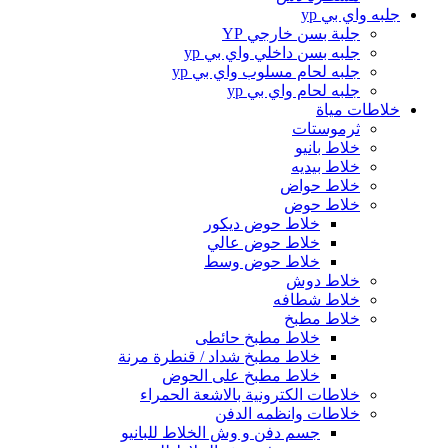
جلبه واي بي yp
جلبة بسن خارجي YP
جلبه بسن داخلي واي بي yp
جلبه لحام مسلوب واي بي yp
جلبه لحام واي بي yp
خلاطات مياة
ثرموستات
خلاط بانيو
خلاط بيديه
خلاط حواض
خلاط حوض
خلاط حوض ديكور
خلاط حوض عالي
خلاط حوض وسط
خلاط دوش
خلاط شطافه
خلاط مطبخ
خلاط مطبخ حائطى
خلاط مطبخ شداد / قنطرة مرنة
خلاط مطبخ على الحوض
خلاطات الكترونية بالاشعة الحمراء
خلاطات وانظمه الدفن
جسم دفن و وش الخلاط للبانيو