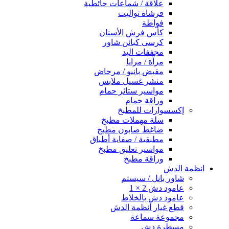
علاقة / شماعات حائطية
فرشاة تواليت
فواطة
كأس فرش الأسنان
كرسى كبائن شاور
مجففات اليد
مرآة / مرايا
مقبض بانيو / مرحاض
منشر غسيل ملابس
مواسير ستائر حمام
وراقة حمام
إكسسوارات للمطبخ
سلة مهملات مطبخ
ضاغط صابون مطبخ
مطبقية / صفاية أطباق
مواسير تعليق مطبخ
وراقة مطبخ
انظمة الدش
شاور بانل / سيستم
عامود دش 2 × 1
عامود دش بالخلاط
قطع غيار أنظمة الدش
مجموعة سماعة
مسطرة دش