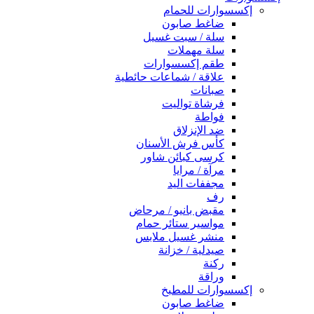
إكسسوارات للحمام
ضاغط صابون
سلة / سبت غسيل
سلة مهملات
طقم إكسسوارات
علاقة / شماعات حائطية
صبانات
فرشاة تواليت
فواطة
ضد الإنزلاق
كأس فرش الأسنان
كرسى كبائن شاور
مرآة / مرايا
مجففات اليد
رف
مقبض بانيو / مرحاض
مواسير ستائر حمام
منشر غسيل ملابس
صيدلية / خزانة
ركنة
وراقة
إكسسوارات للمطبخ
ضاغط صابون