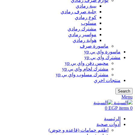
لوازم صرف رمادي
بيبة رمادي
جلبة صرف رمادي
كوع رمادي
مسلوب
مشترك رمادي
مواسير رمادي
هواية رمادي
ماسورة صرف
ماسورة واي بي yp
مشترك واي بي yp
محبس دفن واي بي yp
مشترك لحام واي بي yp
مشترك مسلوب واي بي yp
منتجات اخري
Search
Menu
0
EGP
items
0
الرئيسية
أدوات صحية
اطقم حمامات (قاعده و حوض)