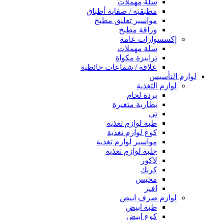
سلة مهملات
مطبقية / صفاية أطباق
مواسير تعليق مطبخ
وراقة مطبخ
إكسسوارات عامة
سلة مهملات
ترابيزة مكواة
علاقة / شماعات حائطية
لوازم التأسيس
لوازم التغذية
بردة لحام
بطارية متغيرة
تي
طبة لوازم تغذية
كوع لوازم تغذية
مواسير لوازم تغذية
جلبة لوازم تغذية
لاكور
كرنك
محبس
افيز
لوازم صرف ابيض
طبة ابيض
كوع ابيض