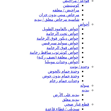
قواعد / مراحيض
كومبنيشن
مراحيض / معلقه
مرحاض ميني بدون خزان
شاسيه مرحاض معلق / بيديه
أحواض
أحواض بالعامود الطويل
أحواض تحت الرخامة
أحواض ديكور فوق الرخامة
أحواض سوليد سيرفيس
أحواض فوق الرخامة
أحواض كونترتوب ساقط رخامة
أحواض معلقة (نصف ركبة)
أحواض وحدات موبيليا
وحده / يونت
وحدة حمام بالحوض
وحدة حمام بدون حوض
وحدات حمام رخام
مبوله
بيديه
بيديه على الأرض
بيديه معلق
قطع غيار صحي
سيديلى / غطاء قاعدة