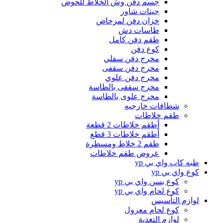
جسم دفن وش الخلاط للحوض
جيتات شاور
خزان دفن لمرحاض
طاسات دش
طقم دفن كامل
كوع دفن
مخرج دفن سفلي
مخرج دفن سقفى
مخرج دفن علوي
مخرج سقفى بالطاسة
مخرج علوى بالطاسة
شطافات خارجيه
طقم خلاطات
أطقم خلاطات 2 قطعة
أطقم خلاطات 3 قطع
طقم 2 خلاط ومسطرة
عروض طقم خلاطات
طبه كاب واي بي yp
كوع واي بي yp
كوع بسن واي بي yp
كوع لحام واي بي yp
لوازم التأسيس
كوع لحام معزول
لوازم التغذية