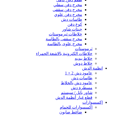
مخرج دفن سفلي
مخرج دفن سقفى
مخرج دفن علوي
طاسات دش
كوع دفن
جيتات شاور
خلاطات ثيرموستات
مخرج سقفى بالطاسة
مخرج علوى بالطاسة
ثرموستات
خلاطات الكترونية بالاشعة الحمراء
خلاط بيديه
خلاط دوش
انظمة الدش
عامود دش 2 × 1
طاسات دش
عامود دش بالخلاط
مسطرة دش
شاور بانل / سيستم
قطع غيار أنظمة الدش
إكسسوارات
إكسسوارات للحمام
ضاغط صابون