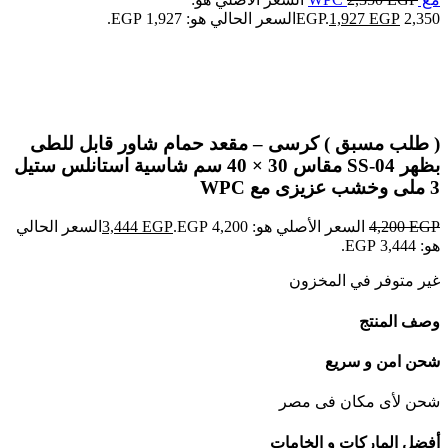
2,350 EGP.
EGP
1,927
السعر الحالي هو: 1,927 EGP.
-18%
Click to enlarge
( طلب مسبق ) كرسى – مقعد حمام شاور قابل للطى
بظهر SS-04 مقاس 30 × 40 سم شاسية استانلس ستيل
3 ملى وخشب عزيزى مع WPC
EGP
4,200
السعر الأصلي هو: 4,200 EGP.
EGP
3,444
السعر الحالي
هو: 3,444 EGP.
غير متوفر في المخزون
وصف المنتج
شحن امن و سريع
شحن لأى مكان فى مصر
أفضل الماركات و الخامات