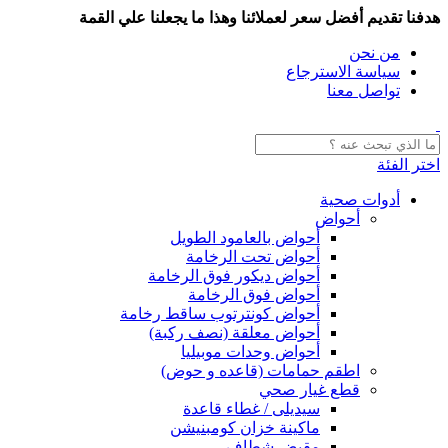
هدفنا تقديم أفضل سعر لعملائنا وهذا ما يجعلنا علي القمة
من نحن
سياسة الاسترجاع
تواصل معنا
اختر الفئة
أدوات صحية
أحواض
أحواض بالعامود الطويل
أحواض تحت الرخامة
أحواض ديكور فوق الرخامة
أحواض فوق الرخامة
أحواض كونترتوب ساقط رخامة
أحواض معلقة (نصف ركبة)
أحواض وحدات موبيليا
اطقم حمامات (قاعده و حوض)
قطع غيار صحي
سيديلى / غطاء قاعدة
ماكينة خزان كومبنيشن
مقبض شطاف