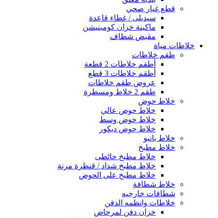
قطع غيار صحي
سيديلى / غطاء قاعدة
ماكينة خزان كومبنيشن
مقبض شطاف
خلاطات مياة
طقم خلاطات
أطقم خلاطات 2 قطعة
أطقم خلاطات 3 قطع
عروض طقم خلاطات
طقم 2 خلاط ومسطرة
خلاط حوض
خلاط حوض عالي
خلاط حوض وسط
خلاط حوض ديكور
خلاط بانيو
خلاط مطبخ
خلاط مطبخ حائطى
خلاط مطبخ شداد / قنطرة مرنة
خلاط مطبخ على الحوض
خلاط شطافة
شطافات خارجيه
خلاطات وانظمه الدفن
خزان دفن لمرحاض