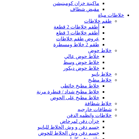
ماكينة خزان كومبنيشن
مقبض شطاف
خلاطات مياة
طقم خلاطات
أطقم خلاطات 2 قطعة
أطقم خلاطات 3 قطع
عروض طقم خلاطات
طقم 2 خلاط ومسطرة
خلاط حوض
خلاط حوض عالي
خلاط حوض وسط
خلاط حوض ديكور
خلاط بانيو
خلاط مطبخ
خلاط مطبخ حائطى
خلاط مطبخ شداد / قنطرة مرنة
خلاط مطبخ على الحوض
خلاط شطافة
شطافات خارجيه
خلاطات وانظمه الدفن
خزان دفن لمرحاض
جسم دفن و وش الخلاط للبانيو
جسم دفن وش الخلاط للحوض
طقم دفن كامل