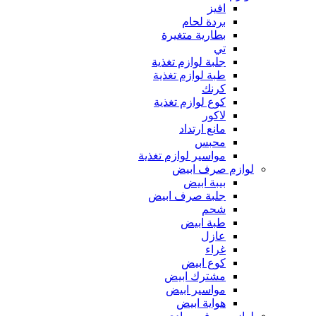
افيز
بردة لحام
بطارية متغيرة
تي
جلبة لوازم تغذية
طبة لوازم تغذية
كرنك
كوع لوازم تغذية
لاكور
مانع ارتداد
محبس
مواسير لوازم تغذية
لوازم صرف ابيض
بيبة ابيض
جلبة صرف ابيض
شحم
طبة ابيض
عازل
غراء
كوع ابيض
مشترك ابيض
مواسير ابيض
هواية ابيض