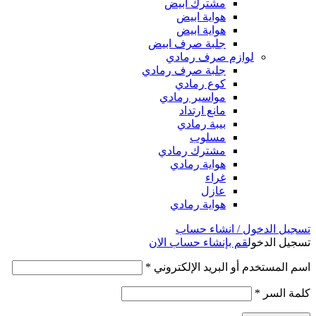
مشترك ابيض
هواية ابيض
هواية ابيض
جلبة صرف ابيض
لوازم صرف رمادي
جلبة صرف رمادي
كوع رمادي
مواسير رمادي
مانع ارتداد
بيبة رمادي
مسلوب
مشترك رمادي
هواية رمادي
غراء
عازل
هواية رمادي
تسجيل الدخول / انشاء حساب
تسجيل الدخول
قم بإنشاء حساب الان
اسم المستخدم أو البريد الإلكتروني
*
كلمة السر
*