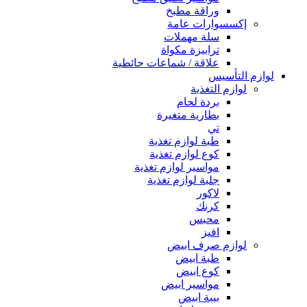
وراقة مطبخ
إكسسوارات عامة
سلة مهملات
ترابيزة مكواة
علاقة / شماعات حائطية
لوازم التأسيس
لوازم التغذية
بردة لحام
بطارية متغيرة
تي
طبة لوازم تغذية
كوع لوازم تغذية
مواسير لوازم تغذية
جلبة لوازم تغذية
لاكور
كرنك
محبس
افيز
لوازم صرف ابيض
طبة ابيض
كوع ابيض
مواسير ابيض
بيبة ابيض