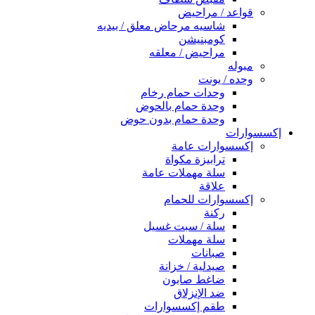
قواعد / مراحيض
شاسيه مرحاض معلق / بيديه
كومبنيشن
مراحيض / معلقه
مبوله
وحده / يونت
وحدات حمام رخام
وحدة حمام بالحوض
وحدة حمام بدون حوض
إكسسوارات
إكسسوارات عامة
ترابيزة مكواة
سلة مهملات عامة
علاقة
إكسسوارات للحمام
ركنة
سلة / سبت غسيل
سلة مهملات
صبانات
صيدلية / خزانة
ضاغط صابون
ضد الإنزلاق
طقم إكسسوارات