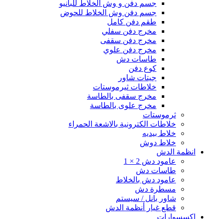
جسم دفن و وش الخلاط للبانيو
جسم دفن وش الخلاط للحوض
طقم دفن كامل
مخرج دفن سفلي
مخرج دفن سقفى
مخرج دفن علوي
طاسات دش
كوع دفن
جيتات شاور
خلاطات ثيرموستات
مخرج سقفى بالطاسة
مخرج علوى بالطاسة
ثرموستات
خلاطات الكترونية بالاشعة الحمراء
خلاط بيديه
خلاط دوش
انظمة الدش
عامود دش 2 × 1
طاسات دش
عامود دش بالخلاط
مسطرة دش
شاور بانل / سيستم
قطع غيار أنظمة الدش
إكسسوارات