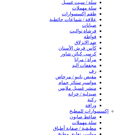
سلة / سبت غسيل
سلة مهملات
طقم إكسسوارات
علاقة / شماعات حائطية
صبانات
فرشاة تواليت
فواطة
ضد الإنزلاق
كأس فرش الأسنان
كرسى كبائن شاور
مرآة / مرايا
مجففات اليد
رف
مقبض بانيو / مرحاض
مواسير ستائر حمام
منشر غسيل ملابس
صيدلية / خزانة
ركنة
وراقة
إكسسوارات للمطبخ
ضاغط صابون
سلة مهملات
مطبقية / صفاية أطباق
مواسير تعليق مطبخ