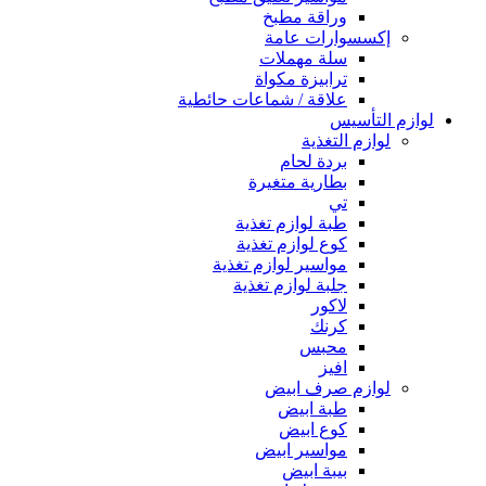
وراقة مطبخ
إكسسوارات عامة
سلة مهملات
ترابيزة مكواة
علاقة / شماعات حائطية
لوازم التأسيس
لوازم التغذية
بردة لحام
بطارية متغيرة
تي
طبة لوازم تغذية
كوع لوازم تغذية
مواسير لوازم تغذية
جلبة لوازم تغذية
لاكور
كرنك
محبس
افيز
لوازم صرف ابيض
طبة ابيض
كوع ابيض
مواسير ابيض
بيبة ابيض