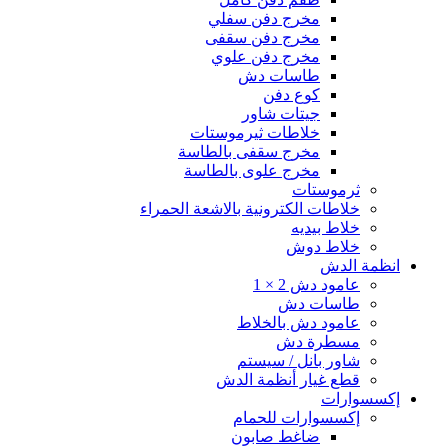
مخرج دفن سفلي
مخرج دفن سقفى
مخرج دفن علوي
طاسات دش
كوع دفن
جيتات شاور
خلاطات ثيرموستات
مخرج سقفى بالطاسة
مخرج علوى بالطاسة
ثرموستات
خلاطات الكترونية بالاشعة الحمراء
خلاط بيديه
خلاط دوش
انظمة الدش
عامود دش 2 × 1
طاسات دش
عامود دش بالخلاط
مسطرة دش
شاور بانل / سيستم
قطع غيار أنظمة الدش
إكسسوارات
إكسسوارات للحمام
ضاغط صابون