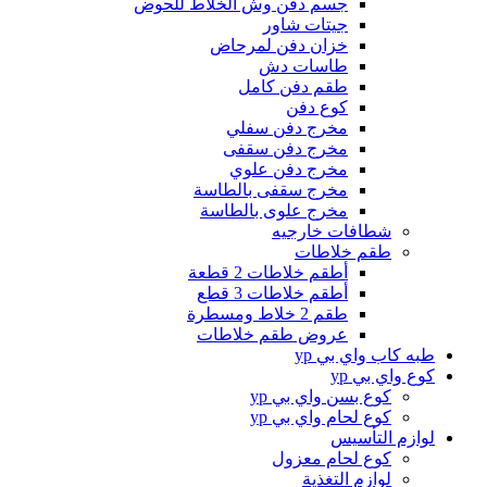
جسم دفن وش الخلاط للحوض
جيتات شاور
خزان دفن لمرحاض
طاسات دش
طقم دفن كامل
كوع دفن
مخرج دفن سفلي
مخرج دفن سقفى
مخرج دفن علوي
مخرج سقفى بالطاسة
مخرج علوى بالطاسة
شطافات خارجيه
طقم خلاطات
أطقم خلاطات 2 قطعة
أطقم خلاطات 3 قطع
طقم 2 خلاط ومسطرة
عروض طقم خلاطات
طبه كاب واي بي yp
كوع واي بي yp
كوع بسن واي بي yp
كوع لحام واي بي yp
لوازم التأسيس
كوع لحام معزول
لوازم التغذية