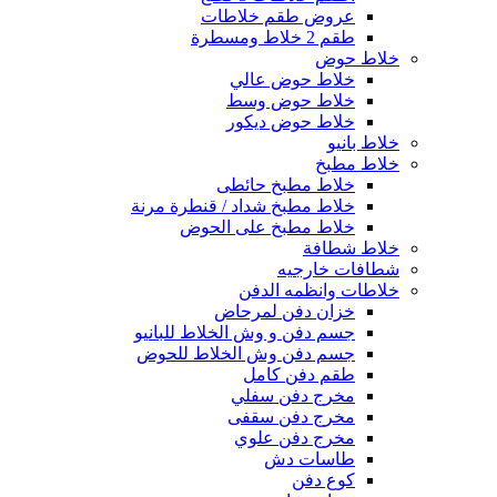
عروض طقم خلاطات
طقم 2 خلاط ومسطرة
خلاط حوض
خلاط حوض عالي
خلاط حوض وسط
خلاط حوض ديكور
خلاط بانيو
خلاط مطبخ
خلاط مطبخ حائطى
خلاط مطبخ شداد / قنطرة مرنة
خلاط مطبخ على الحوض
خلاط شطافة
شطافات خارجيه
خلاطات وانظمه الدفن
خزان دفن لمرحاض
جسم دفن و وش الخلاط للبانيو
جسم دفن وش الخلاط للحوض
طقم دفن كامل
مخرج دفن سفلي
مخرج دفن سقفى
مخرج دفن علوي
طاسات دش
كوع دفن