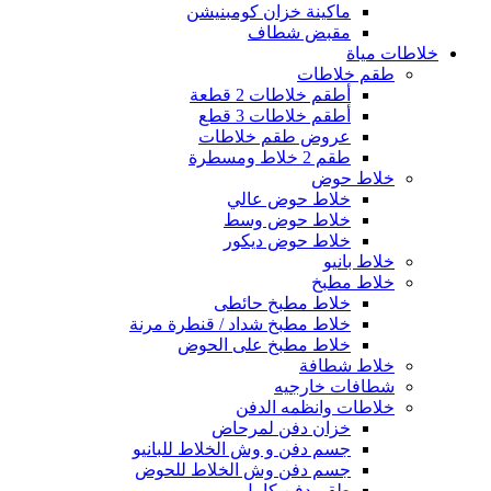
ماكينة خزان كومبنيشن
مقبض شطاف
خلاطات مياة
طقم خلاطات
أطقم خلاطات 2 قطعة
أطقم خلاطات 3 قطع
عروض طقم خلاطات
طقم 2 خلاط ومسطرة
خلاط حوض
خلاط حوض عالي
خلاط حوض وسط
خلاط حوض ديكور
خلاط بانيو
خلاط مطبخ
خلاط مطبخ حائطى
خلاط مطبخ شداد / قنطرة مرنة
خلاط مطبخ على الحوض
خلاط شطافة
شطافات خارجيه
خلاطات وانظمه الدفن
خزان دفن لمرحاض
جسم دفن و وش الخلاط للبانيو
جسم دفن وش الخلاط للحوض
طقم دفن كامل