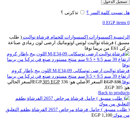
تسجيل الدخول
هل نسيت كلمة السر ؟
تذكرنى ؟
0
EGP
items
0
الرئيسية
إكسسوارات
إكسسوارات للحمام
فرشاة تواليت
( طلب
مسبق ) فرشاة تواليت لوتس اوتوماتيك ارضى لون رمادي صناعة
تركى E61 من بريما نوفا
فرشاة تواليت ارضى توسكانى M-E34-09 اللون بيج بإطار كروم
ارتفاع 39 سم 9.5 × 9.5 سم منتج مستورد صنع في تركيا من بريما
نوفا
336
EGP
السعر الأصلي هو: 336 EGP.
EGP
305
السعر الحالي
هو: 305 EGP.
Back to products
( طلب مسبق ) حامل فرشاة مرحاض 2657 الفرشاة بطقم التعليق
من موك
1,100
EGP