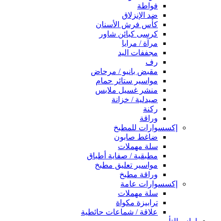
فواطة
ضد الإنزلاق
كأس فرش الأسنان
كرسى كبائن شاور
مرآة / مرايا
مجففات اليد
رف
مقبض بانيو / مرحاض
مواسير ستائر حمام
منشر غسيل ملابس
صيدلية / خزانة
ركنة
وراقة
إكسسوارات للمطبخ
ضاغط صابون
سلة مهملات
مطبقية / صفاية أطباق
مواسير تعليق مطبخ
وراقة مطبخ
إكسسوارات عامة
سلة مهملات
ترابيزة مكواة
علاقة / شماعات حائطية