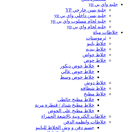
جلبه واي بي yp
جلبة بسن خارجي YP
جلبه بسن داخلي واي بي yp
جلبه لحام مسلوب واي بي yp
جلبه لحام واي بي yp
خلاطات مياة
ثرموستات
خلاط بانيو
خلاط بيديه
خلاط حواض
خلاط حوض
خلاط حوض ديكور
خلاط حوض عالي
خلاط حوض وسط
خلاط دوش
خلاط شطافه
خلاط مطبخ
خلاط مطبخ حائطى
خلاط مطبخ شداد / قنطرة مرنة
خلاط مطبخ على الحوض
خلاطات الكترونية بالاشعة الحمراء
خلاطات وانظمه الدفن
جسم دفن و وش الخلاط للبانيو