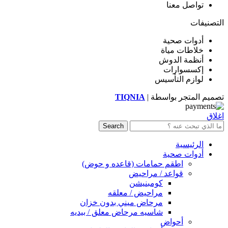
تواصل معنا
التصنيفات
أدوات صحية
خلاطات مياة
أنظمة الدوش
إكسسوارات
لوازم التأسيس
تصميم المتجر بواسطة |
TIQNIA
اغلاق
Search
الرئيسية
أدوات صحية
اطقم حمامات (قاعده و حوض)
قواعد / مراحيض
كومبنيشن
مراحيض / معلقه
مرحاض ميني بدون خزان
شاسيه مرحاض معلق / بيديه
أحواض