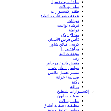
سلة / سبت غسيل
سلة مهملات
طقم إكسسوارات
علاقة / شماعات حائطية
صبانات
فرشاة تواليت
فواطة
ضد الإنزلاق
كأس فرش الأسنان
كرسى كبائن شاور
مرآة / مرايا
مجففات اليد
رف
مقبض بانيو / مرحاض
مواسير ستائر حمام
منشر غسيل ملابس
صيدلية / خزانة
ركنة
وراقة
إكسسوارات للمطبخ
ضاغط صابون
سلة مهملات
مطبقية / صفاية أطباق
مواسير تعليق مطبخ