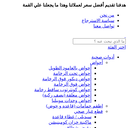
هدفنا تقديم أفضل سعر لعملائنا وهذا ما يجعلنا علي القمة
من نحن
سياسة الاسترجاع
تواصل معنا
اختر الفئة
أدوات صحية
أحواض
أحواض بالعامود الطويل
أحواض تحت الرخامة
أحواض ديكور فوق الرخامة
أحواض فوق الرخامة
أحواض كونترتوب ساقط رخامة
أحواض معلقة (نصف ركبة)
أحواض وحدات موبيليا
اطقم حمامات (قاعده و حوض)
قطع غيار صحي
سيديلى / غطاء قاعدة
ماكينة خزان كومبنيشن
مقبض شطاف