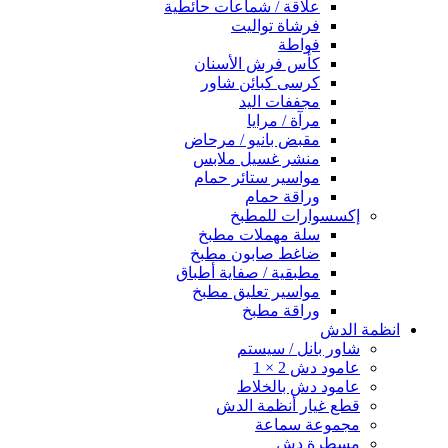
علاقة / شماعات حائطية
فرشاة تواليت
فواطة
كأس فرش الأسنان
كرسى كبائن شاور
مجففات اليد
مرآة / مرايا
مقبض بانيو / مرحاض
منشر غسيل ملابس
مواسير ستائر حمام
وراقة حمام
إكسسوارات للمطبخ
سلة مهملات مطبخ
ضاغط صابون مطبخ
مطبقية / صفاية أطباق
مواسير تعليق مطبخ
وراقة مطبخ
انظمة الدش
شاور بانل / سيستم
عامود دش 2 × 1
عامود دش بالخلاط
قطع غيار أنظمة الدش
مجموعة سماعة
مسطرة دش