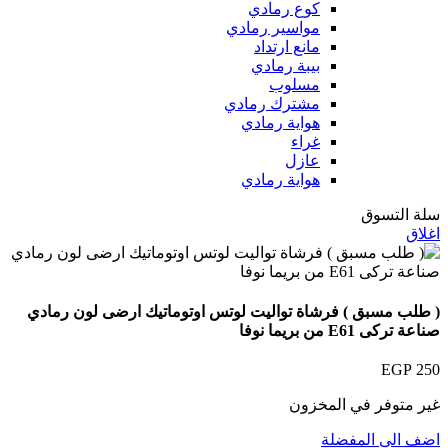
كوع رمادي
مواسير رمادي
مانع ارتداد
بيبة رمادي
مسلوب
مشترك رمادي
هواية رمادي
غراء
عازل
هواية رمادي
سلة التسوق
اغلاق
( طلب مسبق ) فرشاة تواليت لوتس اوتوماتيك ارضى لون رمادي
صناعة تركى E61 من بريما نوفا
EGP
250
غير متوفر في المخزون
اضف الى المفضلة