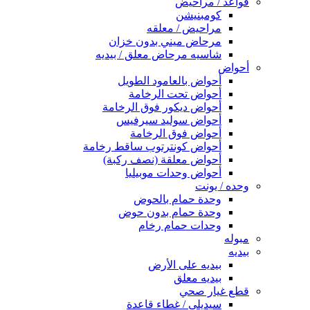
قواعد / مراحيض
كومبنيشن
مراحيض / معلقه
مرحاض ميني بدون خزان
شاسيه مرحاض معلق / بيديه
أحواض
أحواض بالعامود الطويل
أحواض تحت الرخامة
أحواض ديكور فوق الرخامة
أحواض سوليد سيرفيس
أحواض فوق الرخامة
أحواض كونترتوب ساقط رخامة
أحواض معلقة (نصف ركبة)
أحواض وحدات موبيليا
وحده / يونت
وحدة حمام بالحوض
وحدة حمام بدون حوض
وحدات حمام رخام
مبوله
بيديه
بيديه على الأرض
بيديه معلق
قطع غيار صحي
سيديلى / غطاء قاعدة