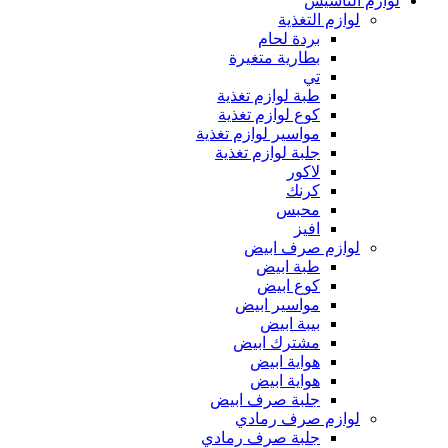
لوازم التأسيس
لوازم التغذية
بردة لحام
بطارية متغيرة
تي
طبة لوازم تغذية
كوع لوازم تغذية
مواسير لوازم تغذية
جلبة لوازم تغذية
لاكور
كرنك
محبس
افيز
لوازم صرف ابيض
طبة ابيض
كوع ابيض
مواسير ابيض
بيبة ابيض
مشترك ابيض
هواية ابيض
هواية ابيض
جلبة صرف ابيض
لوازم صرف رمادي
جلبة صرف رمادي