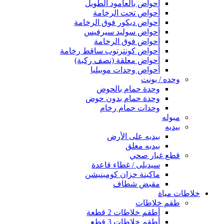
أحواض بالعامود الطويل
أحواض تحت الرخامة
أحواض ديكور فوق الرخامة
أحواض سوليد سيرفيس
أحواض فوق الرخامة
أحواض كونترتوب ساقط رخامة
أحواض معلقة (نصف ركبة)
أحواض وحدات موبيليا
وحده / يونت
وحدة حمام بالحوض
وحدة حمام بدون حوض
وحدات حمام رخام
مبوله
بيديه
بيديه على الأرض
بيديه معلق
قطع غيار صحي
سيديلى / غطاء قاعدة
ماكينة خزان كومبنيشن
مقبض شطاف
خلاطات مياة
طقم خلاطات
أطقم خلاطات 2 قطعة
أطقم خلاطات 3 قطع