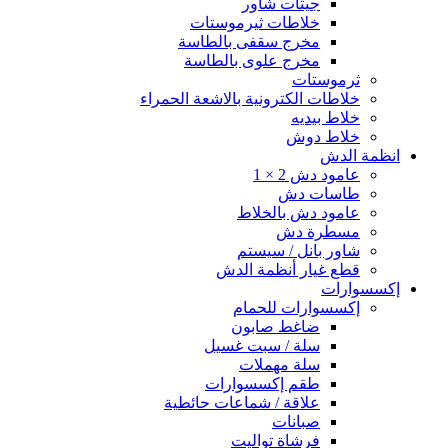
جيتات شاور
خلاطات ثيرموستات
مخرج سقفى بالطاسة
مخرج علوى بالطاسة
ثرموستات
خلاطات الكترونية بالاشعة الحمراء
خلاط بيديه
خلاط دوش
انظمة الدش
عامود دش 2 × 1
طاسات دش
عامود دش بالخلاط
مسطرة دش
شاور بانل / سيستم
قطع غيار أنظمة الدش
إكسسوارات
إكسسوارات للحمام
ضاغط صابون
سلة / سبت غسيل
سلة مهملات
طقم إكسسوارات
علاقة / شماعات حائطية
صبانات
فرشاة تواليت