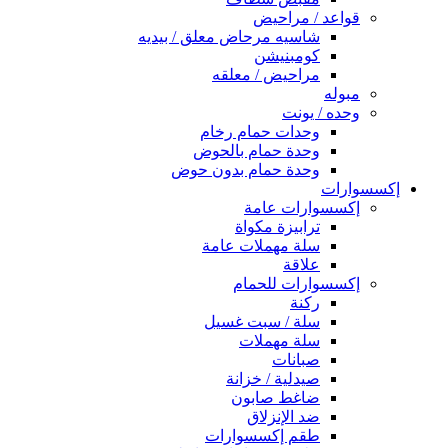
قواعد / مراحيض
شاسيه مرحاض معلق / بيديه
كومبنيشن
مراحيض / معلقه
مبوله
وحده / يونت
وحدات حمام رخام
وحدة حمام بالحوض
وحدة حمام بدون حوض
إكسسوارات
إكسسوارات عامة
ترابيزة مكواة
سلة مهملات عامة
علاقة
إكسسوارات للحمام
ركنة
سلة / سبت غسيل
سلة مهملات
صبانات
صيدلية / خزانة
ضاغط صابون
ضد الإنزلاق
طقم إكسسوارات