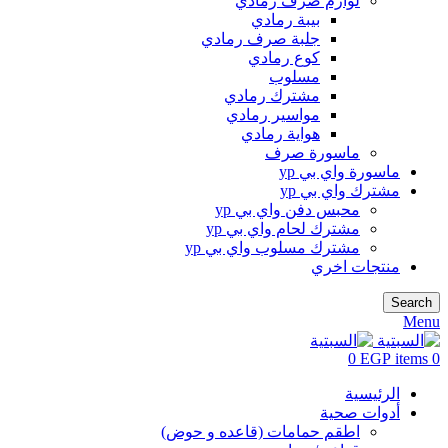
لوازم صرف رمادي
بيبة رمادي
جلبة صرف رمادي
كوع رمادي
مسلوب
مشترك رمادي
مواسير رمادي
هواية رمادي
ماسورة صرف
ماسورة واي بي yp
مشترك واي بي yp
محبس دفن واي بي yp
مشترك لحام واي بي yp
مشترك مسلوب واي بي yp
منتجات اخري
Search
Menu
0
EGP
items
0
الرئيسية
أدوات صحية
اطقم حمامات (قاعده و حوض)