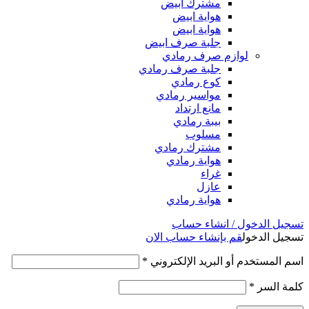
مشترك ابيض
هواية ابيض
هواية ابيض
جلبة صرف ابيض
لوازم صرف رمادي
جلبة صرف رمادي
كوع رمادي
مواسير رمادي
مانع ارتداد
بيبة رمادي
مسلوب
مشترك رمادي
هواية رمادي
غراء
عازل
هواية رمادي
تسجيل الدخول / انشاء حساب
تسجيل الدخول
قم بإنشاء حساب الان
اسم المستخدم أو البريد الإلكتروني
*
كلمة السر
*