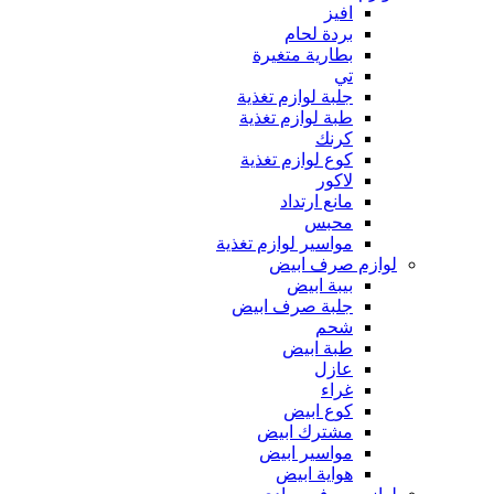
افيز
بردة لحام
بطارية متغيرة
تي
جلبة لوازم تغذية
طبة لوازم تغذية
كرنك
كوع لوازم تغذية
لاكور
مانع ارتداد
محبس
مواسير لوازم تغذية
لوازم صرف ابيض
بيبة ابيض
جلبة صرف ابيض
شحم
طبة ابيض
عازل
غراء
كوع ابيض
مشترك ابيض
مواسير ابيض
هواية ابيض