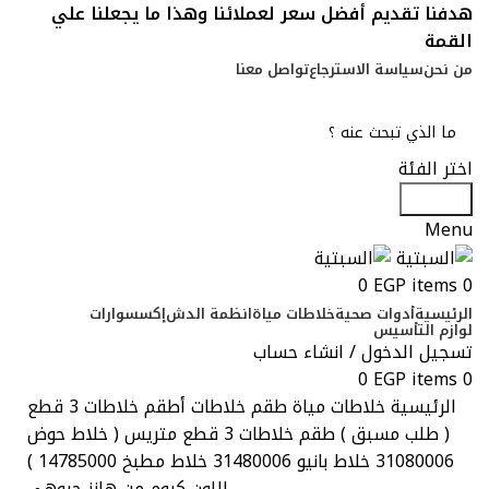
هدفنا تقديم أفضل سعر لعملائنا وهذا ما يجعلنا علي
القمة
من نحن
سياسة الاسترجاع
تواصل معنا
اختر الفئة
Search
Menu
0
EGP
items
0
الرئيسية
أدوات صحية
خلاطات مياة
انظمة الدش
إكسسوارات
لوازم التأسيس
تسجيل الدخول / انشاء حساب
0
EGP
items
0
الرئيسية
خلاطات مياة
طقم خلاطات
أطقم خلاطات 3 قطع
( طلب مسبق ) طقم خلاطات 3 قطع متريس ( خلاط حوض
31080006 خلاط بانيو 31480006 خلاط مطبخ 14785000 )
اللون كروم من هانز جروهى