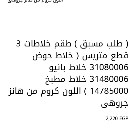
Click to enlarge
( طلب مسبق ) طقم خلاطات 3
قطع متريس ( خلاط حوض
31080006 خلاط بانيو
31480006 خلاط مطبخ
14785000 ) اللون كروم من هانز
جروهى
2,220
EGP