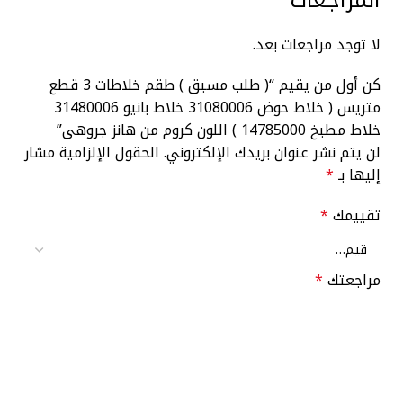
المراجعات
لا توجد مراجعات بعد.
كن أول من يقيم “( طلب مسبق ) طقم خلاطات 3 قطع
متريس ( خلاط حوض 31080006 خلاط بانيو 31480006
خلاط مطبخ 14785000 ) اللون كروم من هانز جروهى”
لن يتم نشر عنوان بريدك الإلكتروني.
الحقول الإلزامية مشار
إليها بـ
*
تقييمك
*
مراجعتك
*