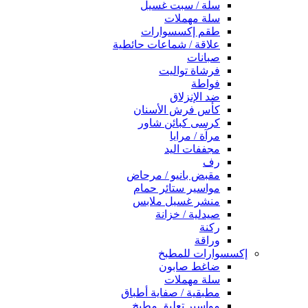
سلة / سبت غسيل
سلة مهملات
طقم إكسسوارات
علاقة / شماعات حائطية
صبانات
فرشاة تواليت
فواطة
ضد الإنزلاق
كأس فرش الأسنان
كرسى كبائن شاور
مرآة / مرايا
مجففات اليد
رف
مقبض بانيو / مرحاض
مواسير ستائر حمام
منشر غسيل ملابس
صيدلية / خزانة
ركنة
وراقة
إكسسوارات للمطبخ
ضاغط صابون
سلة مهملات
مطبقية / صفاية أطباق
مواسير تعليق مطبخ