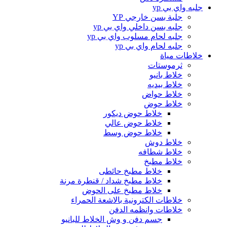
جلبه واي بي yp
جلبة بسن خارجي YP
جلبه بسن داخلي واي بي yp
جلبه لحام مسلوب واي بي yp
جلبه لحام واي بي yp
خلاطات مياة
ثرموستات
خلاط بانيو
خلاط بيديه
خلاط حواض
خلاط حوض
خلاط حوض ديكور
خلاط حوض عالي
خلاط حوض وسط
خلاط دوش
خلاط شطافه
خلاط مطبخ
خلاط مطبخ حائطى
خلاط مطبخ شداد / قنطرة مرنة
خلاط مطبخ على الحوض
خلاطات الكترونية بالاشعة الحمراء
خلاطات وانظمه الدفن
جسم دفن و وش الخلاط للبانيو