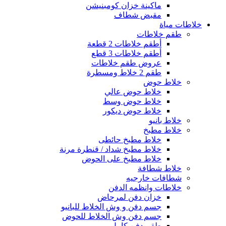
ماكينة خزان كومبنيشن
مقبض شطاف
خلاطات مياة
طقم خلاطات
أطقم خلاطات 2 قطعة
أطقم خلاطات 3 قطع
عروض طقم خلاطات
طقم 2 خلاط ومسطرة
خلاط حوض
خلاط حوض عالي
خلاط حوض وسط
خلاط حوض ديكور
خلاط بانيو
خلاط مطبخ
خلاط مطبخ حائطى
خلاط مطبخ شداد / قنطرة مرنة
خلاط مطبخ على الحوض
خلاط شطافة
شطافات خارجيه
خلاطات وانظمه الدفن
خزان دفن لمرحاض
جسم دفن و وش الخلاط للبانيو
جسم دفن وش الخلاط للحوض
طقم دفن كامل