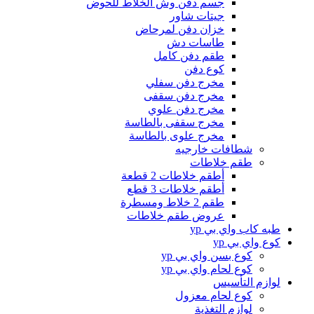
جسم دفن وش الخلاط للحوض
جيتات شاور
خزان دفن لمرحاض
طاسات دش
طقم دفن كامل
كوع دفن
مخرج دفن سفلي
مخرج دفن سقفى
مخرج دفن علوي
مخرج سقفى بالطاسة
مخرج علوى بالطاسة
شطافات خارجيه
طقم خلاطات
أطقم خلاطات 2 قطعة
أطقم خلاطات 3 قطع
طقم 2 خلاط ومسطرة
عروض طقم خلاطات
طبه كاب واي بي yp
كوع واي بي yp
كوع بسن واي بي yp
كوع لحام واي بي yp
لوازم التأسيس
كوع لحام معزول
لوازم التغذية