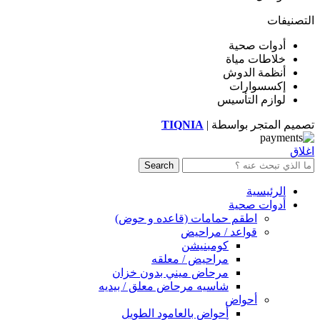
التصنيفات
أدوات صحية
خلاطات مياة
أنظمة الدوش
إكسسوارات
لوازم التأسيس
تصميم المتجر بواسطة |
TIQNIA
اغلاق
Search
الرئيسية
أدوات صحية
اطقم حمامات (قاعده و حوض)
قواعد / مراحيض
كومبنيشن
مراحيض / معلقه
مرحاض ميني بدون خزان
شاسيه مرحاض معلق / بيديه
أحواض
أحواض بالعامود الطويل