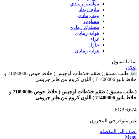
مواسير رمادي
مانع ارتداد
بيبة رمادي
مسلوب
مشترك رمادي
هواية رمادي
غراء
عازل
هواية رمادي
سلة التسوق
اغلاق
( طلب مسبق ) طقم خلاطات لوجيس ( خلاط حوض 71090006 و
خلاط بانيو 71400006 ) اللون كروم من هانز جروهى
EGP
6,674
غير متوفر في المخزون
اضف الى المفضلة
Menu