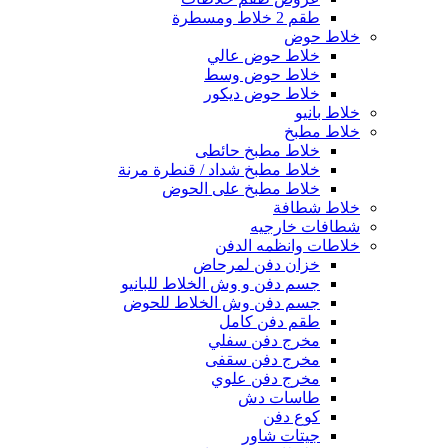
طقم 2 خلاط ومسطرة
خلاط حوض
خلاط حوض عالي
خلاط حوض وسط
خلاط حوض ديكور
خلاط بانيو
خلاط مطبخ
خلاط مطبخ حائطى
خلاط مطبخ شداد / قنطرة مرنة
خلاط مطبخ على الحوض
خلاط شطافة
شطافات خارجيه
خلاطات وانظمه الدفن
خزان دفن لمرحاض
جسم دفن و وش الخلاط للبانيو
جسم دفن وش الخلاط للحوض
طقم دفن كامل
مخرج دفن سفلي
مخرج دفن سقفى
مخرج دفن علوي
طاسات دش
كوع دفن
جيتات شاور