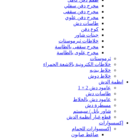
مخرج دفن سفلي
مخرج دفن سقفى
مخرج دفن علوي
طاسات دش
كوع دفن
جيتات شاور
خلاطات ثيرموستات
مخرج سقفى بالطاسة
مخرج علوى بالطاسة
ثرموستات
خلاطات الكترونية بالاشعة الحمراء
خلاط بيديه
خلاط دوش
انظمة الدش
عامود دش 2 × 1
طاسات دش
عامود دش بالخلاط
مسطرة دش
شاور بانل / سيستم
قطع غيار أنظمة الدش
إكسسوارات
إكسسوارات للحمام
ضاغط صابون