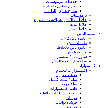
خلاطات ثيرموستات
مخرج سقفى بالطاسة
مخرج علوى بالطاسة
ثرموستات
خلاطات الكترونية بالاشعة الحمراء
خلاط بيديه
خلاط دوش
انظمة الدش
عامود دش 2 × 1
طاسات دش
عامود دش بالخلاط
مسطرة دش
شاور بانل / سيستم
قطع غيار أنظمة الدش
إكسسوارات
إكسسوارات للحمام
ضاغط صابون
سلة / سبت غسيل
سلة مهملات
طقم إكسسوارات
علاقة / شماعات حائطية
صبانات
فرشاة تواليت
فواطة