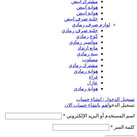
مشترك ابيض
هواية ابيض
هواية ابيض
جلبة صرف ابيض
لوازم صرف رمادي
جلبة صرف رمادي
كوع رمادي
مواسير رمادي
مانع ارتداد
بيبة رمادي
مسلوب
مشترك رمادي
هواية رمادي
غراء
عازل
هواية رمادي
تسجيل الدخول / انشاء حساب
تسجيل الدخول
قم بإنشاء حساب الان
اسم المستخدم أو البريد الإلكتروني
*
كلمة السر
*