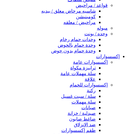
قواعد / مراحيض
شاسيه مرحاض معلق / بيديه
كومبنيشن
مراحيض / معلقه
مبوله
وحده / يونت
وحدات حمام رخام
وحدة حمام بالحوض
وحدة حمام بدون حوض
إكسسوارات
إكسسوارات عامة
ترابيزة مكواة
سلة مهملات عامة
علاقة
إكسسوارات للحمام
ركنة
سلة / سبت غسيل
سلة مهملات
صبانات
صيدلية / خزانة
ضاغط صابون
ضد الإنزلاق
طقم إكسسوارات