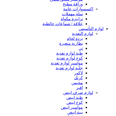
وراقة مطبخ
إكسسوارات عامة
سلة مهملات
ترابيزة مكواة
علاقة / شماعات حائطية
لوازم التأسيس
لوازم التغذية
بردة لحام
بطارية متغيرة
تي
طبة لوازم تغذية
كوع لوازم تغذية
مواسير لوازم تغذية
جلبة لوازم تغذية
لاكور
كرنك
محبس
افيز
لوازم صرف ابيض
طبة ابيض
كوع ابيض
مواسير ابيض
بيبة ابيض