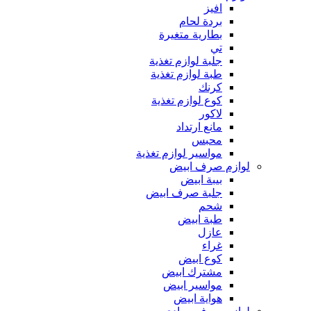
افيز
بردة لحام
بطارية متغيرة
تي
جلبة لوازم تغذية
طبة لوازم تغذية
كرنك
كوع لوازم تغذية
لاكور
مانع ارتداد
محبس
مواسير لوازم تغذية
لوازم صرف ابيض
بيبة ابيض
جلبة صرف ابيض
شحم
طبة ابيض
عازل
غراء
كوع ابيض
مشترك ابيض
مواسير ابيض
هواية ابيض