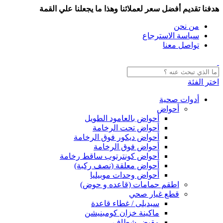
هدفنا تقديم أفضل سعر لعملائنا وهذا ما يجعلنا علي القمة
من نحن
سياسة الاسترجاع
تواصل معنا
اختر الفئة
أدوات صحية
أحواض
أحواض بالعامود الطويل
أحواض تحت الرخامة
أحواض ديكور فوق الرخامة
أحواض فوق الرخامة
أحواض كونترتوب ساقط رخامة
أحواض معلقة (نصف ركبة)
أحواض وحدات موبيليا
اطقم حمامات (قاعده و حوض)
قطع غيار صحي
سيديلى / غطاء قاعدة
ماكينة خزان كومبنيشن
مقبض شطاف