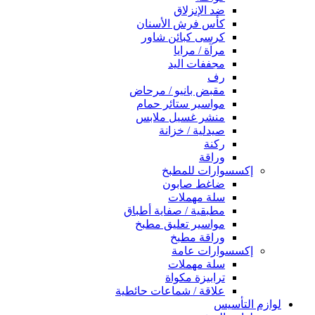
ضد الإنزلاق
كأس فرش الأسنان
كرسى كبائن شاور
مرآة / مرايا
مجففات اليد
رف
مقبض بانيو / مرحاض
مواسير ستائر حمام
منشر غسيل ملابس
صيدلية / خزانة
ركنة
وراقة
إكسسوارات للمطبخ
ضاغط صابون
سلة مهملات
مطبقية / صفاية أطباق
مواسير تعليق مطبخ
وراقة مطبخ
إكسسوارات عامة
سلة مهملات
ترابيزة مكواة
علاقة / شماعات حائطية
لوازم التأسيس