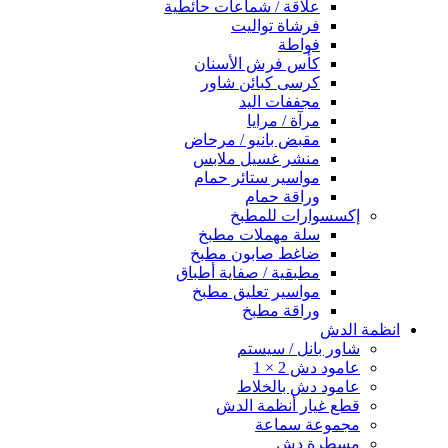
علاقة / شماعات حائطية
فرشاة تواليت
فواطة
كأس فرش الأسنان
كرسى كبائن شاور
مجففات اليد
مرآة / مرايا
مقبض بانيو / مرحاض
منشر غسيل ملابس
مواسير ستائر حمام
وراقة حمام
إكسسوارات للمطبخ
سلة مهملات مطبخ
ضاغط صابون مطبخ
مطبقية / صفاية أطباق
مواسير تعليق مطبخ
وراقة مطبخ
انظمة الدش
شاور بانل / سيستم
عامود دش 2 × 1
عامود دش بالخلاط
قطع غيار أنظمة الدش
مجموعة سماعة
مسطرة دش