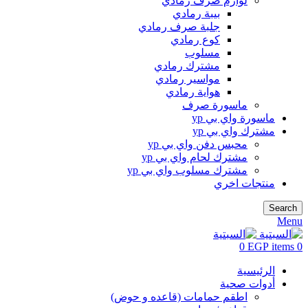
لوازم صرف رمادي
بيبة رمادي
جلبة صرف رمادي
كوع رمادي
مسلوب
مشترك رمادي
مواسير رمادي
هواية رمادي
ماسورة صرف
ماسورة واي بي yp
مشترك واي بي yp
محبس دفن واي بي yp
مشترك لحام واي بي yp
مشترك مسلوب واي بي yp
منتجات اخري
Search
Menu
0
EGP
items
0
الرئيسية
أدوات صحية
اطقم حمامات (قاعده و حوض)