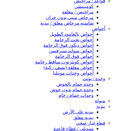
قواعد / مراحيض
كومبنيشن
مراحيض / معلقه
مرحاض ميني بدون خزان
شاسيه مرحاض معلق / بيديه
أحواض
أحواض بالعامود الطويل
أحواض تحت الرخامة
أحواض ديكور فوق الرخامة
أحواض سوليد سيرفيس
أحواض فوق الرخامة
أحواض كونترتوب ساقط رخامة
أحواض معلقة (نصف ركبة)
أحواض وحدات موبيليا
وحده / يونت
وحدة حمام بالحوض
وحدة حمام بدون حوض
وحدات حمام رخام
مبوله
بيديه
بيديه على الأرض
بيديه معلق
قطع غيار صحي
سيديلى / غطاء قاعدة