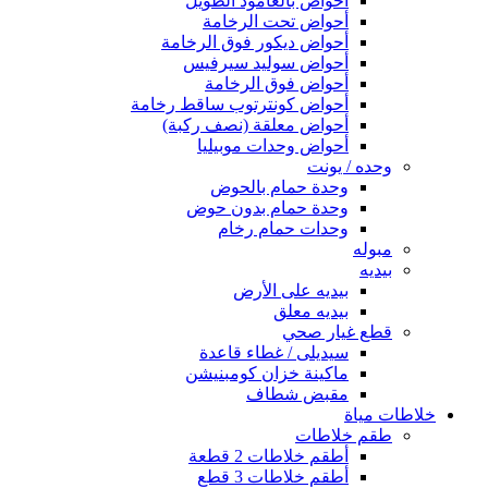
أحواض بالعامود الطويل
أحواض تحت الرخامة
أحواض ديكور فوق الرخامة
أحواض سوليد سيرفيس
أحواض فوق الرخامة
أحواض كونترتوب ساقط رخامة
أحواض معلقة (نصف ركبة)
أحواض وحدات موبيليا
وحده / يونت
وحدة حمام بالحوض
وحدة حمام بدون حوض
وحدات حمام رخام
مبوله
بيديه
بيديه على الأرض
بيديه معلق
قطع غيار صحي
سيديلى / غطاء قاعدة
ماكينة خزان كومبنيشن
مقبض شطاف
خلاطات مياة
طقم خلاطات
أطقم خلاطات 2 قطعة
أطقم خلاطات 3 قطع