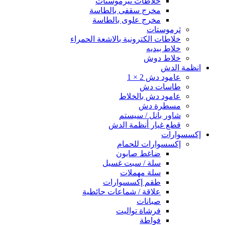
خلاطات ثيرموستات
مخرج سقفى بالطاسة
مخرج علوى بالطاسة
ثرموستات
خلاطات الكترونية بالاشعة الحمراء
خلاط بيديه
خلاط دوش
انظمة الدش
عامود دش 2 × 1
طاسات دش
عامود دش بالخلاط
مسطرة دش
شاور بانل / سيستم
قطع غيار أنظمة الدش
إكسسوارات
إكسسوارات للحمام
ضاغط صابون
سلة / سبت غسيل
سلة مهملات
طقم إكسسوارات
علاقة / شماعات حائطية
صبانات
فرشاة تواليت
فواطة