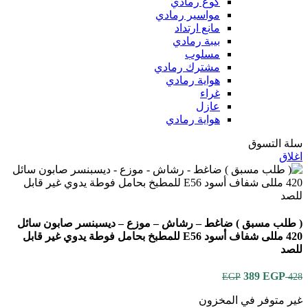
كوع رمادي
مواسير رمادي
مانع ارتداد
بيبة رمادي
مسلوب
مشترك رمادي
هواية رمادي
غراء
عازل
هواية رمادي
سلة التسوق
اغلاق
( طلب مسبق ) ضاغط – رشاش – موزع – ديسبنسر صابون سائل
420 مللى شفاف أسود E56 للمطبخ بحامل فوطة يدوي غير قابل
للصد
EGP
389
السعر
السعر
EGP
428
الأصلي
الحالي
غير متوفر في المخزون
هو:
هو: