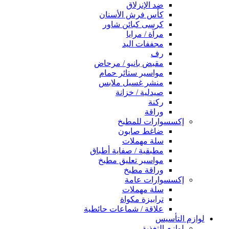
ضد الإنزلاق
كأس فرش الأسنان
كرسى كبائن شاور
مرآة / مرايا
مجففات اليد
رف
مقبض بانيو / مرحاض
مواسير ستائر حمام
منشر غسيل ملابس
صيدلية / خزانة
ركنة
وراقة
إكسسوارات للمطبخ
ضاغط صابون
سلة مهملات
مطبقية / صفاية أطباق
مواسير تعليق مطبخ
وراقة مطبخ
إكسسوارات عامة
سلة مهملات
ترابيزة مكواة
علاقة / شماعات حائطية
لوازم التأسيس
لوازم التغذية