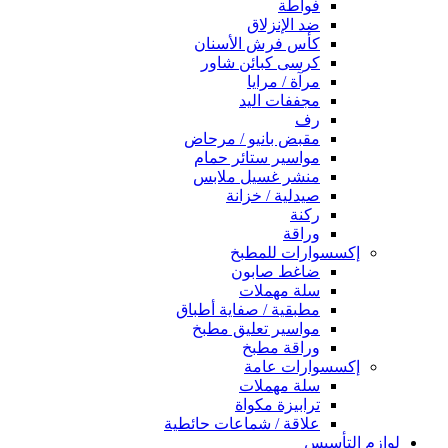
فواطة
ضد الإنزلاق
كأس فرش الأسنان
كرسى كبائن شاور
مرآة / مرايا
مجففات اليد
رف
مقبض بانيو / مرحاض
مواسير ستائر حمام
منشر غسيل ملابس
صيدلية / خزانة
ركنة
وراقة
إكسسوارات للمطبخ
ضاغط صابون
سلة مهملات
مطبقية / صفاية أطباق
مواسير تعليق مطبخ
وراقة مطبخ
إكسسوارات عامة
سلة مهملات
ترابيزة مكواة
علاقة / شماعات حائطية
لوازم التأسيس