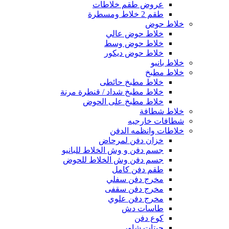
عروض طقم خلاطات
طقم 2 خلاط ومسطرة
خلاط حوض
خلاط حوض عالي
خلاط حوض وسط
خلاط حوض ديكور
خلاط بانيو
خلاط مطبخ
خلاط مطبخ حائطى
خلاط مطبخ شداد / قنطرة مرنة
خلاط مطبخ على الحوض
خلاط شطافة
شطافات خارجيه
خلاطات وانظمه الدفن
خزان دفن لمرحاض
جسم دفن و وش الخلاط للبانيو
جسم دفن وش الخلاط للحوض
طقم دفن كامل
مخرج دفن سفلي
مخرج دفن سقفى
مخرج دفن علوي
طاسات دش
كوع دفن
جيتات شاور