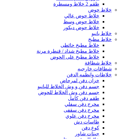
طقم 2 خلاط ومسطرة
خلاط حوض
خلاط حوض عالي
خلاط حوض وسط
خلاط حوض ديكور
خلاط بانيو
خلاط مطبخ
خلاط مطبخ حائطى
خلاط مطبخ شداد / قنطرة مرنة
خلاط مطبخ على الحوض
خلاط شطافة
شطافات خارجيه
خلاطات وانظمه الدفن
خزان دفن لمرحاض
جسم دفن و وش الخلاط للبانيو
جسم دفن وش الخلاط للحوض
طقم دفن كامل
مخرج دفن سفلي
مخرج دفن سقفى
مخرج دفن علوي
طاسات دش
كوع دفن
جيتات شاور