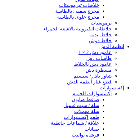
خلاطات ثيرموستات
مخرج سقفى بالطاسة
مخرج علوى بالطاسة
ثرموستات
خلاطات الكترونية بالاشعة الحمراء
خلاط بيديه
خلاط دوش
انظمة الدش
عامود دش 2 × 1
طاسات دش
عامود دش بالخلاط
مسطرة دش
شاور بانل / سيستم
قطع غيار أنظمة الدش
إكسسوارات
إكسسوارات للحمام
ضاغط صابون
سلة / سبت غسيل
سلة مهملات
طقم إكسسوارات
علاقة / شماعات حائطية
صبانات
فرشاة تواليت