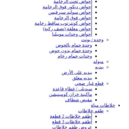
أحواض تحت الرخامة
أحواض ديكور فوق الرخامة
أحواض سوليد سيرفيس
أحواض فوق الرخامة
أحواض كونترتوب ساقط رخامة
أحواض معلقة (نصف ركبة)
أحواض وحدات موبيليا
وحده / يونت
وحدة حمام بالحوض
وحدة حمام بدون حوض
وحدات حمام رخام
مبوله
بيديه
بيديه على الأرض
بيديه معلق
قطع غيار صحي
سيديلى / غطاء قاعدة
ماكينة خزان كومبنيشن
مقبض شطاف
خلاطات مياة
طقم خلاطات
أطقم خلاطات 2 قطعة
أطقم خلاطات 3 قطع
عروض طقم خلاطات