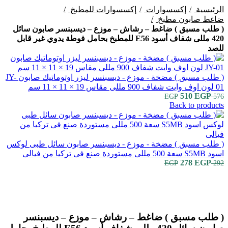
الرئيسية
إكسسوارات
إكسسوارات للمطبخ
ضاغط صابون مطبخ
( طلب مسبق ) ضاغط – رشاش – موزع – ديسبنسر صابون سائل
420 مللى شفاف أسود E56 للمطبخ بحامل فوطة يدوي غير قابل
للصد
( طلب مسبق ) مضخة - موزع - ديسبنسر ليزر اوتوماتيك صابون JY-
01 لون اوف وايت شفاف 900 مللى مقاس 19 × 11 × 11 سم
EGP
510
السعر
السعر
EGP
576
Back to products
الأصلي
الحالي
هو:
هو:
510 EGP.
576 EGP.
( طلب مسبق ) مضخة - موزع - ديسبنسر صابون سائل طبى لوكس
اسود S5MB سعة 500 مللى مستوردة صنع فى تركيا من فيالى
EGP
278
السعر
السعر
EGP
292
الأصلي
الحالي
هو:
هو:
278 EGP.
292 EGP.
Click to enlarge
( طلب مسبق ) ضاغط – رشاش – موزع – ديسبنسر