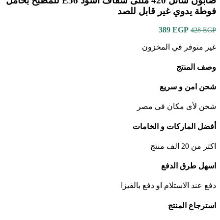
صابون سائل 420 مللى شفاف أسود E56 للمطبخ بحامل
فوطة يدوي غير قابل للصد
EGP
السعر
389
السعر
428
EGP
الأصلي
الحالي
غير متوفر في المخزون
هو:
هو:
389 EGP.
428 EGP.
وصف المنتج
شحن امن و سريع
شحن لأى مكان فى مصر
أفضل الماركات و الخامات
اكتر من 20 الف منتج
اسهل طرق الدفع
دفع عند الاستلام او دفع بالفيزا
استرجاع المنتج