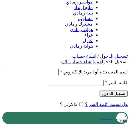
مواسير رمادي
مانع ارتداد
بيبة رمادي
مسلوب
مشترك رمادي
هواية رمادي
غراء
عازل
هواية رمادي
تسجيل الدخول / انشاء حساب
تسجيل الدخول
قم بإنشاء حساب الان
اسم المستخدم أو البريد الإلكتروني
*
كلمة السر
*
تسجيل الدخول
هل نسيت كلمة السر ؟
تذكرنى ؟
0
0
EGP
items