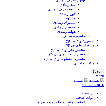
لوازم صرف رمادي
بيبة رمادي
جلبة صرف رمادي
كوع رمادي
مسلوب
مشترك رمادي
مواسير رمادي
هواية رمادي
ماسورة صرف
ماسورة واي بي yp
مشترك واي بي yp
محبس دفن واي بي yp
مشترك لحام واي بي yp
مشترك مسلوب واي بي yp
منتجات اخري
Search
Menu
0
EGP
items
0
الرئيسية
أدوات صحية
اطقم حمامات (قاعده و حوض)