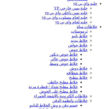
جلبه واي بي yp
جلبة بسن خارجي YP
جلبه بسن داخلي واي بي yp
جلبه لحام مسلوب واي بي yp
جلبه لحام واي بي yp
خلاطات مياة
ثرموستات
خلاط بانيو
خلاط بيديه
خلاط حواض
خلاط حوض
خلاط حوض ديكور
خلاط حوض عالي
خلاط حوض وسط
خلاط دوش
خلاط شطافه
خلاط مطبخ
خلاط مطبخ حائطى
خلاط مطبخ شداد / قنطرة مرنة
خلاط مطبخ على الحوض
خلاطات الكترونية بالاشعة الحمراء
خلاطات وانظمه الدفن
جسم دفن و وش الخلاط للبانيو