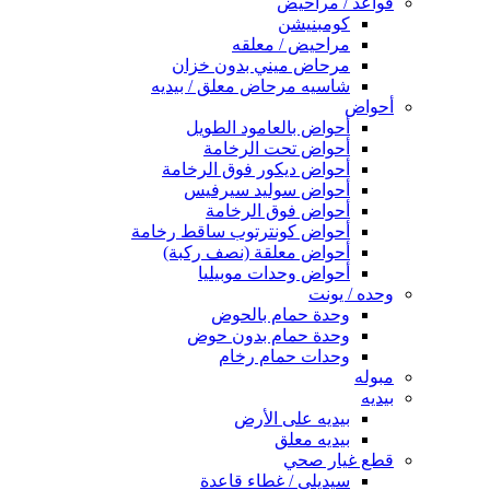
قواعد / مراحيض
كومبنيشن
مراحيض / معلقه
مرحاض ميني بدون خزان
شاسيه مرحاض معلق / بيديه
أحواض
أحواض بالعامود الطويل
أحواض تحت الرخامة
أحواض ديكور فوق الرخامة
أحواض سوليد سيرفيس
أحواض فوق الرخامة
أحواض كونترتوب ساقط رخامة
أحواض معلقة (نصف ركبة)
أحواض وحدات موبيليا
وحده / يونت
وحدة حمام بالحوض
وحدة حمام بدون حوض
وحدات حمام رخام
مبوله
بيديه
بيديه على الأرض
بيديه معلق
قطع غيار صحي
سيديلى / غطاء قاعدة