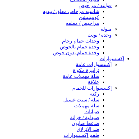
قواعد / مراحيض
شاسيه مرحاض معلق / بيديه
كومبنيشن
مراحيض / معلقه
مبوله
وحده / يونت
وحدات حمام رخام
وحدة حمام بالحوض
وحدة حمام بدون حوض
إكسسوارات
إكسسوارات عامة
ترابيزة مكواة
سلة مهملات عامة
علاقة
إكسسوارات للحمام
ركنة
سلة / سبت غسيل
سلة مهملات
صبانات
صيدلية / خزانة
ضاغط صابون
ضد الإنزلاق
طقم إكسسوارات