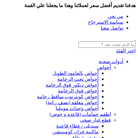
هدفنا تقديم أفضل سعر لعملائنا وهذا ما يجعلنا علي القمة
من نحن
سياسة الاسترجاع
تواصل معنا
اختر الفئة
أدوات صحية
أحواض
أحواض بالعامود الطويل
أحواض تحت الرخامة
أحواض ديكور فوق الرخامة
أحواض فوق الرخامة
أحواض كونترتوب ساقط رخامة
أحواض معلقة (نصف ركبة)
أحواض وحدات موبيليا
اطقم حمامات (قاعده و حوض)
قطع غيار صحي
سيديلى / غطاء قاعدة
ماكينة خزان كومبنيشن
مقبض شطاف