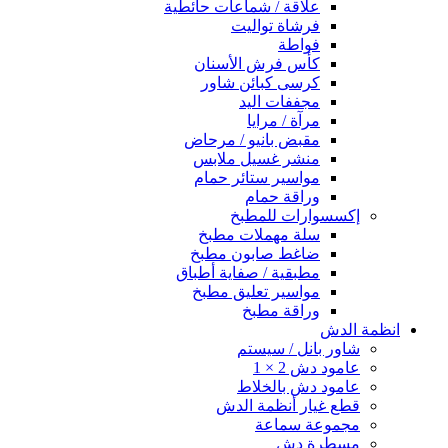
علاقة / شماعات حائطية
فرشاة تواليت
فواطة
كأس فرش الأسنان
كرسى كبائن شاور
مجففات اليد
مرآة / مرايا
مقبض بانيو / مرحاض
منشر غسيل ملابس
مواسير ستائر حمام
وراقة حمام
إكسسوارات للمطبخ
سلة مهملات مطبخ
ضاغط صابون مطبخ
مطبقية / صفاية أطباق
مواسير تعليق مطبخ
وراقة مطبخ
انظمة الدش
شاور بانل / سيستم
عامود دش 2 × 1
عامود دش بالخلاط
قطع غيار أنظمة الدش
مجموعة سماعة
مسطرة دش