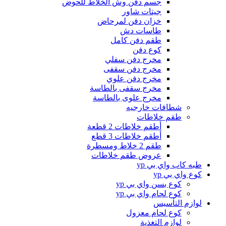
جسم دفن وش الخلاط للحوض
جيتات شاور
خزان دفن لمرحاض
طاسات دش
طقم دفن كامل
كوع دفن
مخرج دفن سفلي
مخرج دفن سقفى
مخرج دفن علوي
مخرج سقفى بالطاسة
مخرج علوى بالطاسة
شطافات خارجيه
طقم خلاطات
أطقم خلاطات 2 قطعة
أطقم خلاطات 3 قطع
طقم 2 خلاط ومسطرة
عروض طقم خلاطات
طبه كاب واي بي yp
كوع واي بي yp
كوع بسن واي بي yp
كوع لحام واي بي yp
لوازم التأسيس
كوع لحام معزول
لوازم التغذية