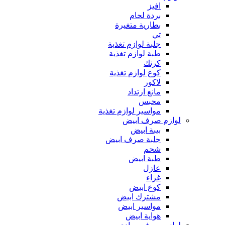
افيز
بردة لحام
بطارية متغيرة
تي
جلبة لوازم تغذية
طبة لوازم تغذية
كرنك
كوع لوازم تغذية
لاكور
مانع ارتداد
محبس
مواسير لوازم تغذية
لوازم صرف ابيض
بيبة ابيض
جلبة صرف ابيض
شحم
طبة ابيض
عازل
غراء
كوع ابيض
مشترك ابيض
مواسير ابيض
هواية ابيض