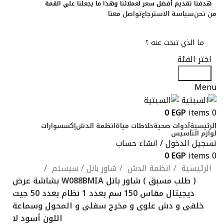
هدفنا تقديم أفضل سعر لعملائنا وهذا ما يجعلنا علي القمة
من نحن
سياسة الاسترجاع
تواصل معنا
اختر الفئة
Search
Menu
0
EGP
items
0
الرئيسية
أدوات صحية
خلاطات مياة
انظمة الدش
إكسسوارات
لوازم التأسيس
تسجيل الدخول / انشاء حساب
0
EGP
items
0
الرئيسية
انظمة الدش
شاور بانل / سيستم
( طلب مسبق ) شاور بانل W088BMIA بشاشة عرض
ديجيتال مقاس 150 سم بعدد 1 نظام بعدد 50 جيت
خلفى و دش علوى و مخرج سفلى و المحول وسماعة
اللون أسود لا