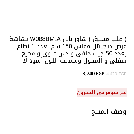
-15%
Click to enlarge
( طلب مسبق ) شاور بانل W088BMIA بشاشة
عرض ديجيتال مقاس 150 سم بعدد 1 نظام
بعدد 50 جيت خلفى و دش علوى و مخرج
سفلى و المحول وسماعة اللون أسود لا
3,740
EGP
4,420
EGP
غير متوفر في المخزون
وصف المنتج