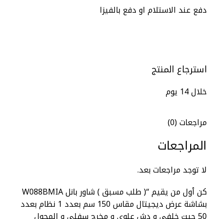
دفع عند الاستلام او دفع بالفيزا
استرجاع المنتج
خلال 14 يوم
مراجعات (0)
المراجعات
لا توجد مراجعات بعد.
كن أول من يقيم “( طلب مسبق ) شاور بانل W088BMIA
بشاشة عرض ديجيتال مقاس 150 سم بعدد 1 نظام بعدد
50 جيت خلفى و دش علوى و مخرج سفلى و المحول