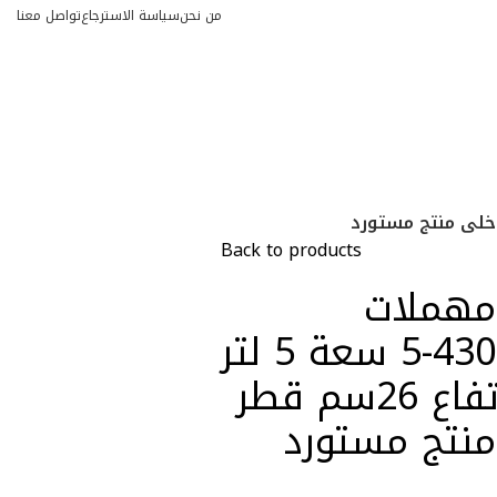
من نحن
سياسة الاسترجاع
تواصل معنا
تسجيل الدخول / انشاء حساب
0
EGP
Back to products
مهملات
استانلس ستيل كود 430-5 سعة 5 لتر
بغطاء سوفت كلوز إرتفاع 26سم قطر