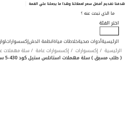
هدفنا تقديم أفضل سعر لعملائنا وهذا ما يجعلنا علي القمة
اختر الفئة
Search
الرئيسية
أدوات صحية
خلاطات مياة
انظمة الدش
إكسسوارات
لوا
الرئيسية
إكسسوارات
إكسسوارات عامة
سلة مهملات ع
( طلب مسبق ) سلة مهملات استانلس ستيل كود 430-5 سعة 5 لتر بغطاء سوفت كلوز إرتفاع 26سم قطر 21سم بجردل داخلى منتج مستورد
Click to enlarge