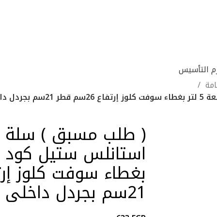
زم التأسيس
امة
( طلب مسبق ) سلة 
21سم بجردل داخلى منتج مستورد