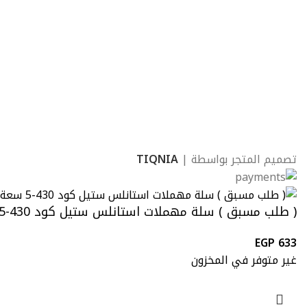
تصميم المتجر بواسطة |
TIQNIA
( طلب مسبق ) سلة مهملات استانلس ستيل كود 430-5 سعة 5 لتر بغطاء سوفت كلوز إرتفاع 26سم قطر 21سم بجردل داخلى منتج مستورد
EGP
633
غير متوفر في المخزون