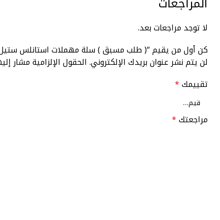
المراجعات
لا توجد مراجعات بعد.
كن أول من يقيم “( طلب مسبق ) سلة مهملات استانلس ستيل كود 430-5 سعة 5 لتر بغطاء سوفت كلوز إرتفاع 26سم قطر 21سم بجردل داخلى م
لن يتم نشر عنوان بريدك الإلكتروني.
الحقول الإلزامية مشار إليه
تقييمك
*
مراجعتك
*