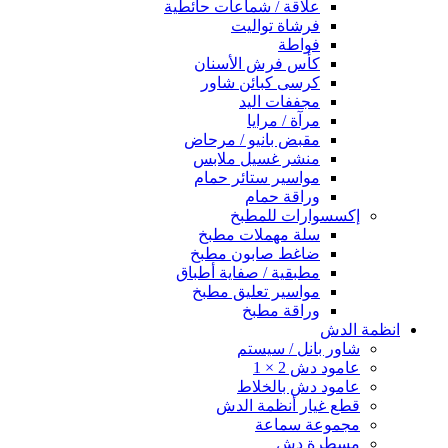
علاقة / شماعات حائطية
فرشاة تواليت
فواطة
كأس فرش الأسنان
كرسى كبائن شاور
مجففات اليد
مرآة / مرايا
مقبض بانيو / مرحاض
منشر غسيل ملابس
مواسير ستائر حمام
وراقة حمام
إكسسوارات للمطبخ
سلة مهملات مطبخ
ضاغط صابون مطبخ
مطبقية / صفاية أطباق
مواسير تعليق مطبخ
وراقة مطبخ
انظمة الدش
شاور بانل / سيستم
عامود دش 2 × 1
عامود دش بالخلاط
قطع غيار أنظمة الدش
مجموعة سماعة
مسطرة دش