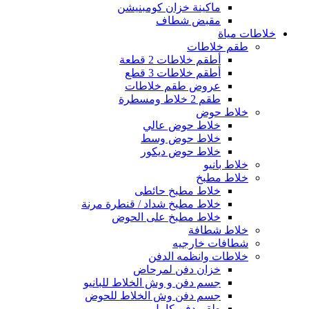
ماكينة خزان كومبنيشن
مقبض شطاف
خلاطات مياة
طقم خلاطات
أطقم خلاطات 2 قطعة
أطقم خلاطات 3 قطع
عروض طقم خلاطات
طقم 2 خلاط ومسطرة
خلاط حوض
خلاط حوض عالي
خلاط حوض وسط
خلاط حوض ديكور
خلاط بانيو
خلاط مطبخ
خلاط مطبخ حائطى
خلاط مطبخ شداد / قنطرة مرنة
خلاط مطبخ على الحوض
خلاط شطافة
شطافات خارجيه
خلاطات وانظمه الدفن
خزان دفن لمرحاض
جسم دفن و وش الخلاط للبانيو
جسم دفن وش الخلاط للحوض
طقم دفن كامل