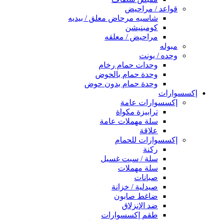
قواعد / مراحيض
شاسيه مرحاض معلق / بيديه
كومبنيشن
مراحيض / معلقه
مبوله
وحده / يونت
وحدات حمام رخام
وحدة حمام بالحوض
وحدة حمام بدون حوض
إكسسوارات
إكسسوارات عامة
ترابيزة مكواة
سلة مهملات عامة
علاقة
إكسسوارات للحمام
ركنة
سلة / سبت غسيل
سلة مهملات
صبانات
صيدلية / خزانة
ضاغط صابون
ضد الإنزلاق
طقم إكسسوارات