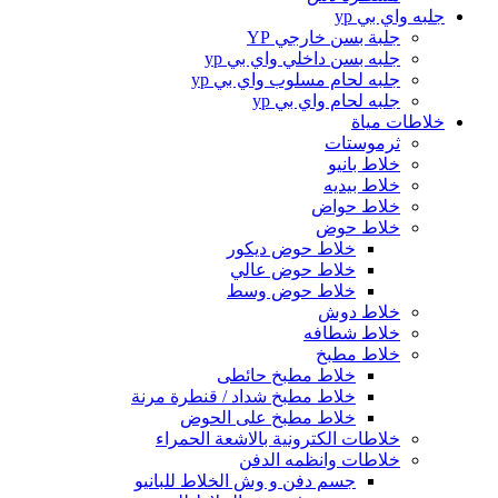
جلبه واي بي yp
جلبة بسن خارجي YP
جلبه بسن داخلي واي بي yp
جلبه لحام مسلوب واي بي yp
جلبه لحام واي بي yp
خلاطات مياة
ثرموستات
خلاط بانيو
خلاط بيديه
خلاط حواض
خلاط حوض
خلاط حوض ديكور
خلاط حوض عالي
خلاط حوض وسط
خلاط دوش
خلاط شطافه
خلاط مطبخ
خلاط مطبخ حائطى
خلاط مطبخ شداد / قنطرة مرنة
خلاط مطبخ على الحوض
خلاطات الكترونية بالاشعة الحمراء
خلاطات وانظمه الدفن
جسم دفن و وش الخلاط للبانيو