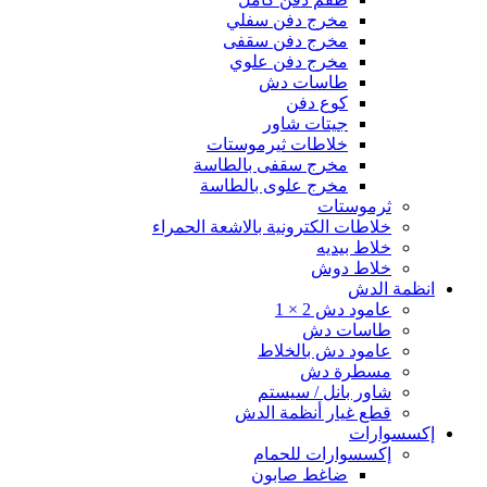
مخرج دفن سفلي
مخرج دفن سقفى
مخرج دفن علوي
طاسات دش
كوع دفن
جيتات شاور
خلاطات ثيرموستات
مخرج سقفى بالطاسة
مخرج علوى بالطاسة
ثرموستات
خلاطات الكترونية بالاشعة الحمراء
خلاط بيديه
خلاط دوش
انظمة الدش
عامود دش 2 × 1
طاسات دش
عامود دش بالخلاط
مسطرة دش
شاور بانل / سيستم
قطع غيار أنظمة الدش
إكسسوارات
إكسسوارات للحمام
ضاغط صابون