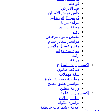
فواطة
ضد الإنزلاق
كأس فرش الأسنان
كرسى كبائن شاور
مرآة / مرايا
مجففات اليد
رف
مقبض بانيو / مرحاض
مواسير ستائر حمام
منشر غسيل ملابس
صيدلية / خزانة
ركنة
وراقة
إكسسوارات للمطبخ
ضاغط صابون
سلة مهملات
مطبقية / صفاية أطباق
مواسير تعليق مطبخ
وراقة مطبخ
إكسسوارات عامة
سلة مهملات
ترابيزة مكواة
علاقة / شماعات حائطية