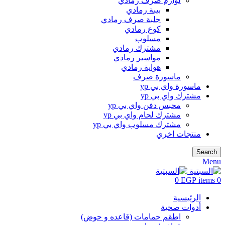
لوازم صرف رمادي
بيبة رمادي
جلبة صرف رمادي
كوع رمادي
مسلوب
مشترك رمادي
مواسير رمادي
هواية رمادي
ماسورة صرف
ماسورة واي بي yp
مشترك واي بي yp
محبس دفن واي بي yp
مشترك لحام واي بي yp
مشترك مسلوب واي بي yp
منتجات اخري
Search
Menu
0
EGP
items
0
الرئيسية
أدوات صحية
اطقم حمامات (قاعده و حوض)