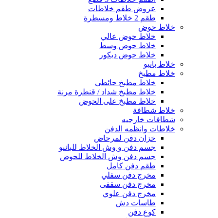
عروض طقم خلاطات
طقم 2 خلاط ومسطرة
خلاط حوض
خلاط حوض عالي
خلاط حوض وسط
خلاط حوض ديكور
خلاط بانيو
خلاط مطبخ
خلاط مطبخ حائطى
خلاط مطبخ شداد / قنطرة مرنة
خلاط مطبخ على الحوض
خلاط شطافة
شطافات خارجيه
خلاطات وانظمه الدفن
خزان دفن لمرحاض
جسم دفن و وش الخلاط للبانيو
جسم دفن وش الخلاط للحوض
طقم دفن كامل
مخرج دفن سفلي
مخرج دفن سقفى
مخرج دفن علوي
طاسات دش
كوع دفن