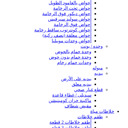
أحواض بالعامود الطويل
أحواض تحت الرخامة
أحواض ديكور فوق الرخامة
أحواض سوليد سيرفيس
أحواض فوق الرخامة
أحواض كونترتوب ساقط رخامة
أحواض معلقة (نصف ركبة)
أحواض وحدات موبيليا
وحده / يونت
وحدة حمام بالحوض
وحدة حمام بدون حوض
وحدات حمام رخام
مبوله
بيديه
بيديه على الأرض
بيديه معلق
قطع غيار صحي
سيديلى / غطاء قاعدة
ماكينة خزان كومبنيشن
مقبض شطاف
خلاطات مياة
طقم خلاطات
أطقم خلاطات 2 قطعة
أطقم خلاطات 3 قطع