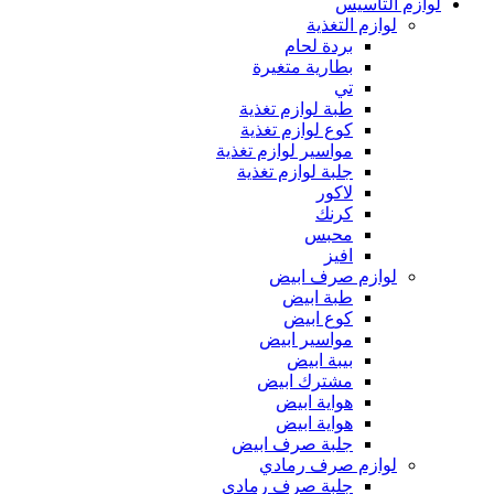
لوازم التأسيس
لوازم التغذية
بردة لحام
بطارية متغيرة
تي
طبة لوازم تغذية
كوع لوازم تغذية
مواسير لوازم تغذية
جلبة لوازم تغذية
لاكور
كرنك
محبس
افيز
لوازم صرف ابيض
طبة ابيض
كوع ابيض
مواسير ابيض
بيبة ابيض
مشترك ابيض
هواية ابيض
هواية ابيض
جلبة صرف ابيض
لوازم صرف رمادي
جلبة صرف رمادي