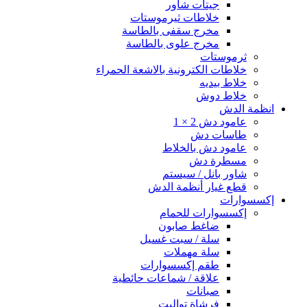
جيتات شاور
خلاطات ثيرموستات
مخرج سقفى بالطاسة
مخرج علوى بالطاسة
ثرموستات
خلاطات الكترونية بالاشعة الحمراء
خلاط بيديه
خلاط دوش
انظمة الدش
عامود دش 2 × 1
طاسات دش
عامود دش بالخلاط
مسطرة دش
شاور بانل / سيستم
قطع غيار أنظمة الدش
إكسسوارات
إكسسوارات للحمام
ضاغط صابون
سلة / سبت غسيل
سلة مهملات
طقم إكسسوارات
علاقة / شماعات حائطية
صبانات
فرشاة تواليت