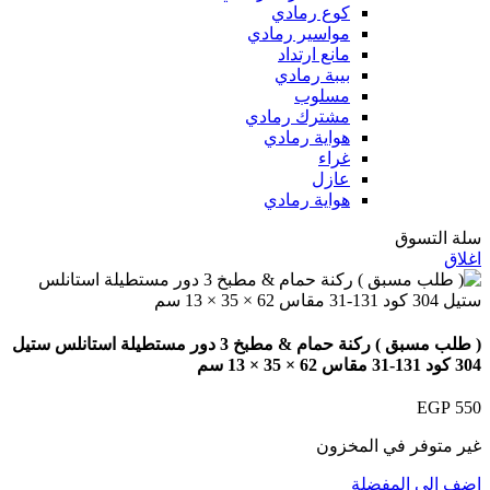
كوع رمادي
مواسير رمادي
مانع ارتداد
بيبة رمادي
مسلوب
مشترك رمادي
هواية رمادي
غراء
عازل
هواية رمادي
سلة التسوق
اغلاق
( طلب مسبق ) ركنة حمام & مطبخ 3 دور مستطيلة استانلس ستيل
304 كود 131-31 مقاس 62 × 35 × 13 سم
EGP
550
غير متوفر في المخزون
اضف الى المفضلة