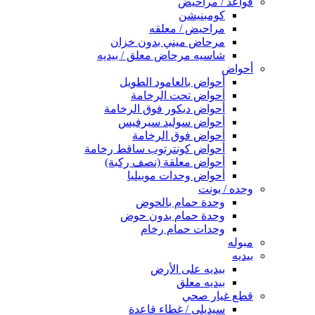
قواعد / مراحيض
كومبنيشن
مراحيض / معلقه
مرحاض ميني بدون خزان
شاسيه مرحاض معلق / بيديه
أحواض
أحواض بالعامود الطويل
أحواض تحت الرخامة
أحواض ديكور فوق الرخامة
أحواض سوليد سيرفيس
أحواض فوق الرخامة
أحواض كونترتوب ساقط رخامة
أحواض معلقة (نصف ركبة)
أحواض وحدات موبيليا
وحده / يونت
وحدة حمام بالحوض
وحدة حمام بدون حوض
وحدات حمام رخام
مبوله
بيديه
بيديه على الأرض
بيديه معلق
قطع غيار صحي
سيديلى / غطاء قاعدة