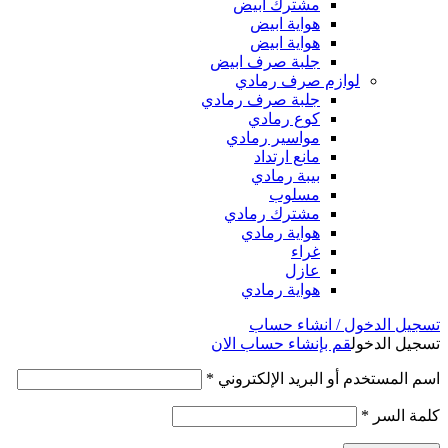
مشترك ابيض
هواية ابيض
هواية ابيض
جلبة صرف ابيض
لوازم صرف رمادي
جلبة صرف رمادي
كوع رمادي
مواسير رمادي
مانع ارتداد
بيبة رمادي
مسلوب
مشترك رمادي
هواية رمادي
غراء
عازل
هواية رمادي
تسجيل الدخول / انشاء حساب
تسجيل الدخول
قم بإنشاء حساب الان
اسم المستخدم أو البريد الإلكتروني
*
كلمة السر
*