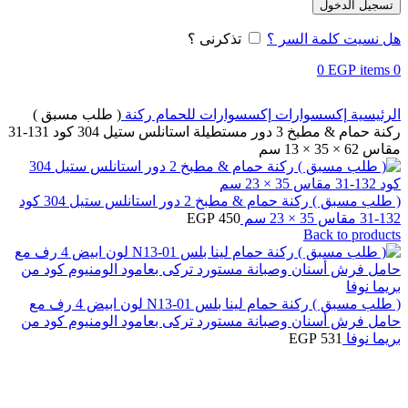
تسجيل الدخول
هل نسيت كلمة السر ؟
تذكرنى ؟
0
EGP
items
0
الرئيسية
إكسسوارات
إكسسوارات للحمام
ركنة
( طلب مسبق )
ركنة حمام & مطبخ 3 دور مستطيلة استانلس ستيل 304 كود 131-31
مقاس 62 × 35 × 13 سم
( طلب مسبق ) ركنة حمام & مطبخ 2 دور استانلس ستيل 304 كود
132-31 مقاس 35 × 23 سم
450
EGP
Back to products
( طلب مسبق ) ركنة حمام لينا بلس N13-01 لون ابيض 4 رف مع
حامل فرش أسنان وصبانة مستورد تركى بعامود الومنيوم كود من
بريما نوفا
531
EGP
Click to enlarge