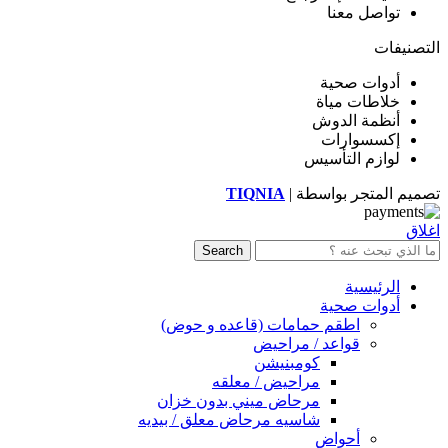
تواصل معنا
التصنيفات
أدوات صحية
خلاطات مياة
أنظمة الدوش
إكسسوارات
لوازم التأسيس
تصميم المتجر بواسطة |
TIQNIA
اغلاق
Search
الرئيسية
أدوات صحية
اطقم حمامات (قاعده و حوض)
قواعد / مراحيض
كومبنيشن
مراحيض / معلقه
مرحاض ميني بدون خزان
شاسيه مرحاض معلق / بيديه
أحواض