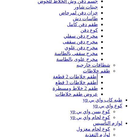
جسم دفن وش الخلاط للحوض
جيتات شاور
خزان دفن لمرحاض
طاسات دش
طقم دفن كامل
كوع دفن
مخرج دفن سفلي
مخرج دفن سقفى
مخرج دفن علوي
مخرج سقفى بالطاسة
مخرج علوى بالطاسة
شطافات خارجيه
طقم خلاطات
أطقم خلاطات 2 قطعة
أطقم خلاطات 3 قطع
طقم 2 خلاط ومسطرة
عروض طقم خلاطات
طبه كاب واي بي yp
كوع واي بي yp
كوع بسن واي بي yp
كوع لحام واي بي yp
لوازم التأسيس
كوع لحام معزول
لوازم التغذية