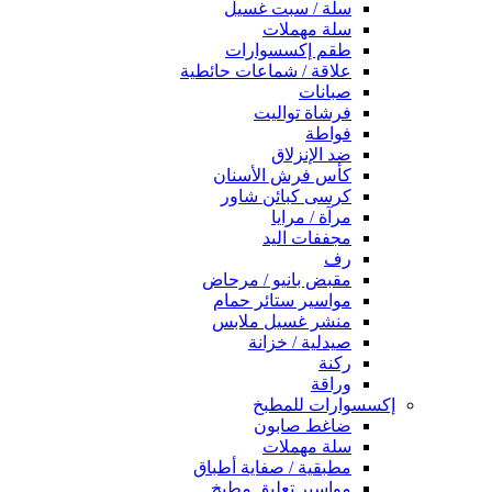
سلة / سبت غسيل
سلة مهملات
طقم إكسسوارات
علاقة / شماعات حائطية
صبانات
فرشاة تواليت
فواطة
ضد الإنزلاق
كأس فرش الأسنان
كرسى كبائن شاور
مرآة / مرايا
مجففات اليد
رف
مقبض بانيو / مرحاض
مواسير ستائر حمام
منشر غسيل ملابس
صيدلية / خزانة
ركنة
وراقة
إكسسوارات للمطبخ
ضاغط صابون
سلة مهملات
مطبقية / صفاية أطباق
مواسير تعليق مطبخ