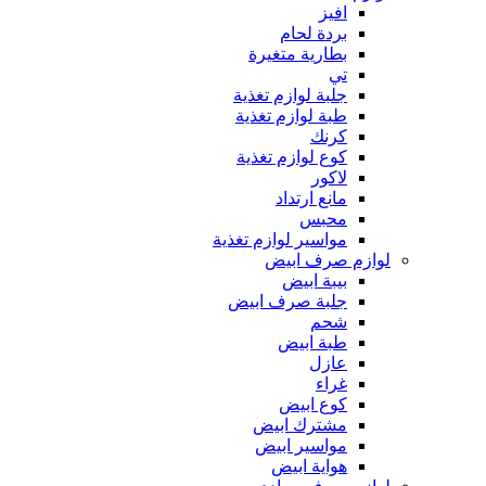
افيز
بردة لحام
بطارية متغيرة
تي
جلبة لوازم تغذية
طبة لوازم تغذية
كرنك
كوع لوازم تغذية
لاكور
مانع ارتداد
محبس
مواسير لوازم تغذية
لوازم صرف ابيض
بيبة ابيض
جلبة صرف ابيض
شحم
طبة ابيض
عازل
غراء
كوع ابيض
مشترك ابيض
مواسير ابيض
هواية ابيض