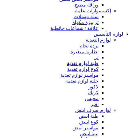
وراقة مطبخ
إكسسوارات عامة
سلة مهملات
ترابيزة مكواة
علاقة / شماعات حائطية
لوازم التأسيس
لوازم التغذية
بردة لحام
بطارية متغيرة
تي
طبة لوازم تغذية
كوع لوازم تغذية
مواسير لوازم تغذية
جلبة لوازم تغذية
لاكور
كرنك
محبس
افيز
لوازم صرف ابيض
طبة ابيض
كوع ابيض
مواسير ابيض
بيبة ابيض