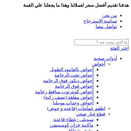
هدفنا تقديم أفضل سعر لعملائنا وهذا ما يجعلنا علي القمة
من نحن
سياسة الاسترجاع
تواصل معنا
اختر الفئة
أدوات صحية
أحواض
أحواض بالعامود الطويل
أحواض تحت الرخامة
أحواض ديكور فوق الرخامة
أحواض فوق الرخامة
أحواض كونترتوب ساقط رخامة
أحواض معلقة (نصف ركبة)
أحواض وحدات موبيليا
اطقم حمامات (قاعده و حوض)
قطع غيار صحي
سيديلى / غطاء قاعدة
ماكينة خزان كومبنيشن
مقبض شطاف