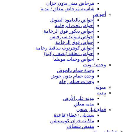
مرحاض ميني بدون خزان
شاسيه مرحاض معلق / بيديه
أحواض
أحواض بالعامود الطويل
أحواض تحت الرخامة
أحواض ديكور فوق الرخامة
أحواض سوليد سيرفيس
أحواض فوق الرخامة
أحواض كونترتوب ساقط رخامة
أحواض معلقة (نصف ركبة)
أحواض وحدات موبيليا
وحده / يونت
وحدة حمام بالحوض
وحدة حمام بدون حوض
وحدات حمام رخام
مبوله
بيديه
بيديه على الأرض
بيديه معلق
قطع غيار صحي
سيديلى / غطاء قاعدة
ماكينة خزان كومبنيشن
مقبض شطاف
خلاطات مياة