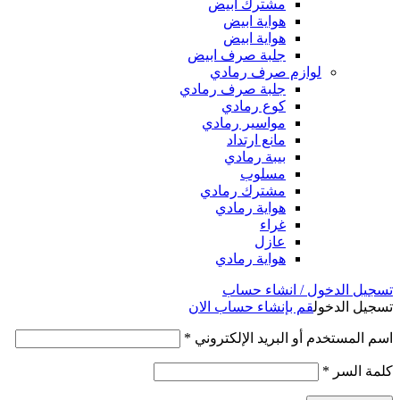
مشترك ابيض
هواية ابيض
هواية ابيض
جلبة صرف ابيض
لوازم صرف رمادي
جلبة صرف رمادي
كوع رمادي
مواسير رمادي
مانع ارتداد
بيبة رمادي
مسلوب
مشترك رمادي
هواية رمادي
غراء
عازل
هواية رمادي
تسجيل الدخول / انشاء حساب
تسجيل الدخول
قم بإنشاء حساب الان
اسم المستخدم أو البريد الإلكتروني
*
كلمة السر
*