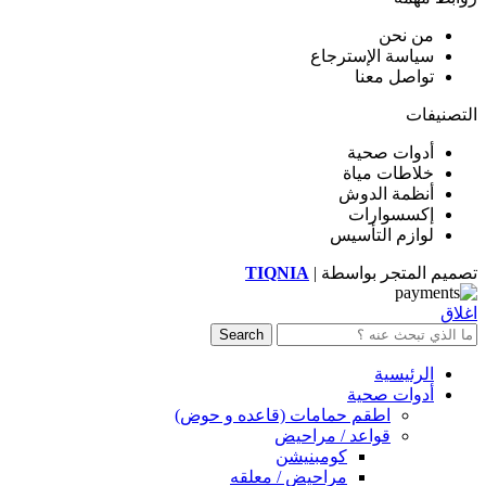
من نحن
سياسة الإسترجاع
تواصل معنا
التصنيفات
أدوات صحية
خلاطات مياة
أنظمة الدوش
إكسسوارات
لوازم التأسيس
تصميم المتجر بواسطة |
TIQNIA
اغلاق
Search
الرئيسية
أدوات صحية
اطقم حمامات (قاعده و حوض)
قواعد / مراحيض
كومبنيشن
مراحيض / معلقه