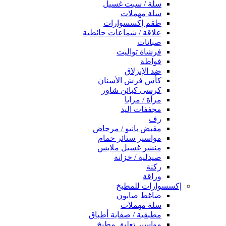
سلة / سبت غسيل
سلة مهملات
طقم إكسسوارات
علاقة / شماعات حائطية
صبانات
فرشاة تواليت
فواطة
ضد الإنزلاق
كأس فرش الأسنان
كرسى كبائن شاور
مرآة / مرايا
مجففات اليد
رف
مقبض بانيو / مرحاض
مواسير ستائر حمام
منشر غسيل ملابس
صيدلية / خزانة
ركنة
وراقة
إكسسوارات للمطبخ
ضاغط صابون
سلة مهملات
مطبقية / صفاية أطباق
مواسير تعليق مطبخ