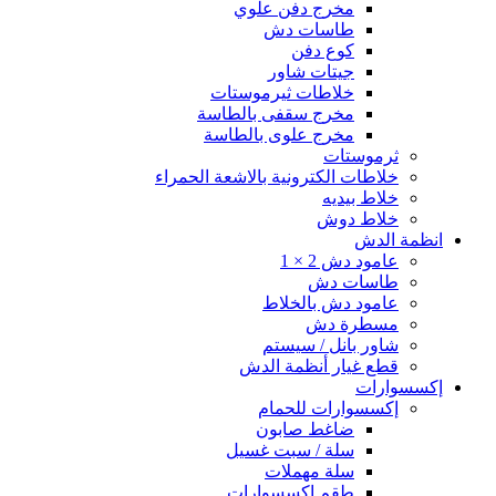
مخرج دفن علوي
طاسات دش
كوع دفن
جيتات شاور
خلاطات ثيرموستات
مخرج سقفى بالطاسة
مخرج علوى بالطاسة
ثرموستات
خلاطات الكترونية بالاشعة الحمراء
خلاط بيديه
خلاط دوش
انظمة الدش
عامود دش 2 × 1
طاسات دش
عامود دش بالخلاط
مسطرة دش
شاور بانل / سيستم
قطع غيار أنظمة الدش
إكسسوارات
إكسسوارات للحمام
ضاغط صابون
سلة / سبت غسيل
سلة مهملات
طقم إكسسوارات