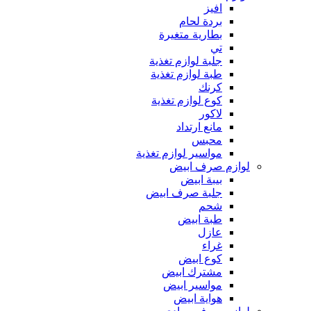
افيز
بردة لحام
بطارية متغيرة
تي
جلبة لوازم تغذية
طبة لوازم تغذية
كرنك
كوع لوازم تغذية
لاكور
مانع ارتداد
محبس
مواسير لوازم تغذية
لوازم صرف ابيض
بيبة ابيض
جلبة صرف ابيض
شحم
طبة ابيض
عازل
غراء
كوع ابيض
مشترك ابيض
مواسير ابيض
هواية ابيض