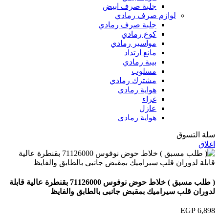
جلبة صرف ابيض
لوازم صرف رمادي
جلبة صرف رمادي
كوع رمادي
مواسير رمادي
مانع ارتداد
بيبة رمادي
مسلوب
مشترك رمادي
هواية رمادي
غراء
عازل
هواية رمادي
سلة التسوق
اغلاق
( طلب مسبق ) خلاط حوض نوفوس 71126000 بقنطرة عالية قابلة
لدوران قلب سيراميك بمقبض جانبى بالطابق والفايظ
EGP
6,898