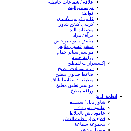
علاقة / شماعات حائطية
فرشاة تواليت
فواطة
كأس فرش الأسنان
كرسى كبائن شاور
مجففات اليد
مرآة / مرايا
مقبض بانيو / مرحاض
منشر غسيل ملابس
مواسير ستائر حمام
وراقة حمام
إكسسوارات للمطبخ
سلة مهملات مطبخ
ضاغط صابون مطبخ
مطبقية / صفاية أطباق
مواسير تعليق مطبخ
وراقة مطبخ
انظمة الدش
شاور بانل / سيستم
عامود دش 2 × 1
عامود دش بالخلاط
قطع غيار أنظمة الدش
مجموعة سماعة
مسطرة دش