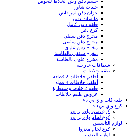
جسم دفن وش الخلاط للحوض
جيتات شاور
خزان دفن لمرحاض
طاسات دش
طقم دفن كامل
كوع دفن
مخرج دفن سفلي
مخرج دفن سقفى
مخرج دفن علوي
مخرج سقفى بالطاسة
مخرج علوى بالطاسة
شطافات خارجيه
طقم خلاطات
أطقم خلاطات 2 قطعة
أطقم خلاطات 3 قطع
طقم 2 خلاط ومسطرة
عروض طقم خلاطات
طبه كاب واي بي yp
كوع واي بي yp
كوع بسن واي بي yp
كوع لحام واي بي yp
لوازم التأسيس
كوع لحام معزول
لوازم التغذية