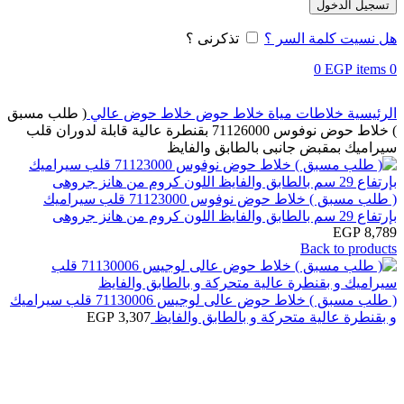
تسجيل الدخول
هل نسيت كلمة السر ؟
تذكرنى ؟
0
EGP
items
0
الرئيسية
خلاطات مياة
خلاط حوض
خلاط حوض عالي
( طلب مسبق
) خلاط حوض نوفوس 71126000 بقنطرة عالية قابلة لدوران قلب
سيراميك بمقبض جانبى بالطابق والفايظ
( طلب مسبق ) خلاط حوض نوفوس 71123000 قلب سيراميك
بإرتفاع 29 سم بالطابق والفايظ اللون كروم من هانز جروهى
EGP
8,789
Back to products
( طلب مسبق ) خلاط حوض عالى لوجيس 71130006 قلب سيراميك
و بقنطرة عالية متحركة و بالطابق والفايظ
3,307
EGP
Click to enlarge