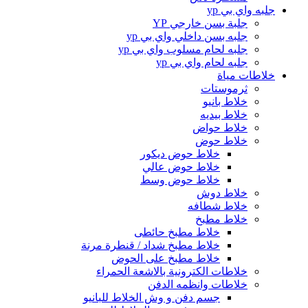
جلبه واي بي yp
جلبة بسن خارجي YP
جلبه بسن داخلي واي بي yp
جلبه لحام مسلوب واي بي yp
جلبه لحام واي بي yp
خلاطات مياة
ثرموستات
خلاط بانيو
خلاط بيديه
خلاط حواض
خلاط حوض
خلاط حوض ديكور
خلاط حوض عالي
خلاط حوض وسط
خلاط دوش
خلاط شطافه
خلاط مطبخ
خلاط مطبخ حائطى
خلاط مطبخ شداد / قنطرة مرنة
خلاط مطبخ على الحوض
خلاطات الكترونية بالاشعة الحمراء
خلاطات وانظمه الدفن
جسم دفن و وش الخلاط للبانيو