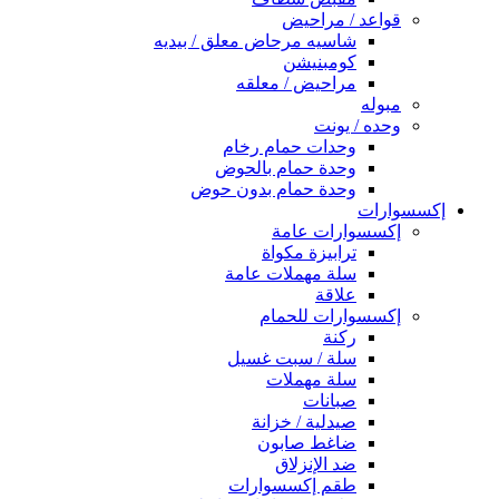
قواعد / مراحيض
شاسيه مرحاض معلق / بيديه
كومبنيشن
مراحيض / معلقه
مبوله
وحده / يونت
وحدات حمام رخام
وحدة حمام بالحوض
وحدة حمام بدون حوض
إكسسوارات
إكسسوارات عامة
ترابيزة مكواة
سلة مهملات عامة
علاقة
إكسسوارات للحمام
ركنة
سلة / سبت غسيل
سلة مهملات
صبانات
صيدلية / خزانة
ضاغط صابون
ضد الإنزلاق
طقم إكسسوارات