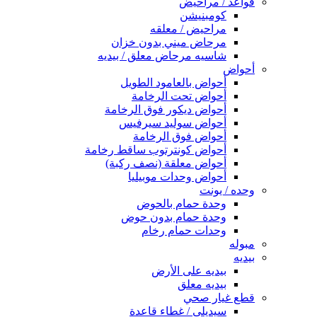
قواعد / مراحيض
كومبنيشن
مراحيض / معلقه
مرحاض ميني بدون خزان
شاسيه مرحاض معلق / بيديه
أحواض
أحواض بالعامود الطويل
أحواض تحت الرخامة
أحواض ديكور فوق الرخامة
أحواض سوليد سيرفيس
أحواض فوق الرخامة
أحواض كونترتوب ساقط رخامة
أحواض معلقة (نصف ركبة)
أحواض وحدات موبيليا
وحده / يونت
وحدة حمام بالحوض
وحدة حمام بدون حوض
وحدات حمام رخام
مبوله
بيديه
بيديه على الأرض
بيديه معلق
قطع غيار صحي
سيديلى / غطاء قاعدة