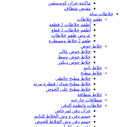
ماكينة خزان كومبنيشن
مقبض شطاف
خلاطات مياة
طقم خلاطات
أطقم خلاطات 2 قطعة
أطقم خلاطات 3 قطع
عروض طقم خلاطات
طقم 2 خلاط ومسطرة
خلاط حوض
خلاط حوض عالي
خلاط حوض وسط
خلاط حوض ديكور
خلاط بانيو
خلاط مطبخ
خلاط مطبخ حائطى
خلاط مطبخ شداد / قنطرة مرنة
خلاط مطبخ على الحوض
خلاط شطافة
شطافات خارجيه
خلاطات وانظمه الدفن
خزان دفن لمرحاض
جسم دفن و وش الخلاط للبانيو
جسم دفن وش الخلاط للحوض
طقم دفن كامل