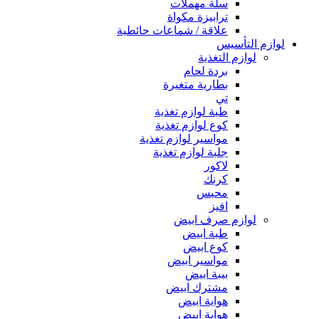
سلة مهملات
ترابيزة مكواة
علاقة / شماعات حائطية
لوازم التأسيس
لوازم التغذية
بردة لحام
بطارية متغيرة
تي
طبة لوازم تغذية
كوع لوازم تغذية
مواسير لوازم تغذية
جلبة لوازم تغذية
لاكور
كرنك
محبس
افيز
لوازم صرف ابيض
طبة ابيض
كوع ابيض
مواسير ابيض
بيبة ابيض
مشترك ابيض
هواية ابيض
هواية ابيض