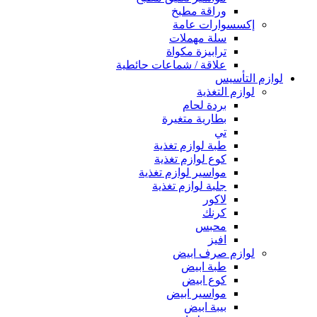
وراقة مطبخ
إكسسوارات عامة
سلة مهملات
ترابيزة مكواة
علاقة / شماعات حائطية
لوازم التأسيس
لوازم التغذية
بردة لحام
بطارية متغيرة
تي
طبة لوازم تغذية
كوع لوازم تغذية
مواسير لوازم تغذية
جلبة لوازم تغذية
لاكور
كرنك
محبس
افيز
لوازم صرف ابيض
طبة ابيض
كوع ابيض
مواسير ابيض
بيبة ابيض