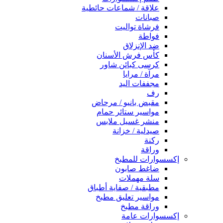
علاقة / شماعات حائطية
صبانات
فرشاة تواليت
فواطة
ضد الإنزلاق
كأس فرش الأسنان
كرسى كبائن شاور
مرآة / مرايا
مجففات اليد
رف
مقبض بانيو / مرحاض
مواسير ستائر حمام
منشر غسيل ملابس
صيدلية / خزانة
ركنة
وراقة
إكسسوارات للمطبخ
ضاغط صابون
سلة مهملات
مطبقية / صفاية أطباق
مواسير تعليق مطبخ
وراقة مطبخ
إكسسوارات عامة