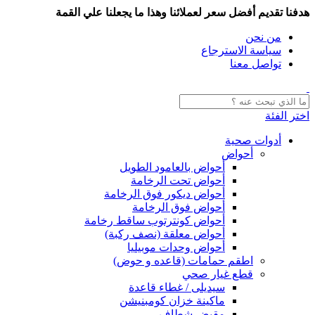
هدفنا تقديم أفضل سعر لعملائنا وهذا ما يجعلنا علي القمة
من نحن
سياسة الاسترجاع
تواصل معنا
اختر الفئة
أدوات صحية
أحواض
أحواض بالعامود الطويل
أحواض تحت الرخامة
أحواض ديكور فوق الرخامة
أحواض فوق الرخامة
أحواض كونترتوب ساقط رخامة
أحواض معلقة (نصف ركبة)
أحواض وحدات موبيليا
اطقم حمامات (قاعده و حوض)
قطع غيار صحي
سيديلى / غطاء قاعدة
ماكينة خزان كومبنيشن
مقبض شطاف