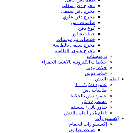
مخرج دفن سفلي
مخرج دفن سقفى
مخرج دفن علوي
طاسات دش
كوع دفن
جيتات شاور
خلاطات ثيرموستات
مخرج سقفى بالطاسة
مخرج علوى بالطاسة
ثرموستات
خلاطات الكترونية بالاشعة الحمراء
خلاط بيديه
خلاط دوش
انظمة الدش
عامود دش 2 × 1
طاسات دش
عامود دش بالخلاط
مسطرة دش
شاور بانل / سيستم
قطع غيار أنظمة الدش
إكسسوارات
إكسسوارات للحمام
ضاغط صابون