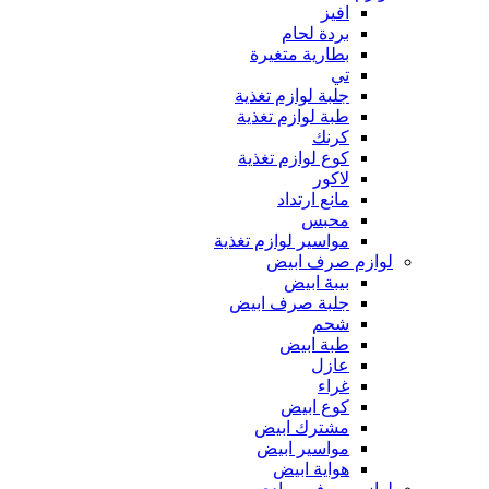
افيز
بردة لحام
بطارية متغيرة
تي
جلبة لوازم تغذية
طبة لوازم تغذية
كرنك
كوع لوازم تغذية
لاكور
مانع ارتداد
محبس
مواسير لوازم تغذية
لوازم صرف ابيض
بيبة ابيض
جلبة صرف ابيض
شحم
طبة ابيض
عازل
غراء
كوع ابيض
مشترك ابيض
مواسير ابيض
هواية ابيض