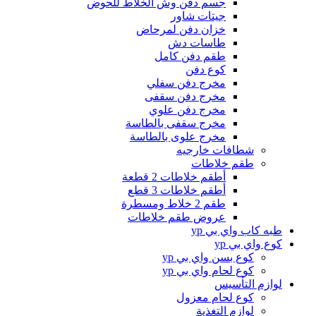
جسم دفن وش الخلاط للحوض
جيتات شاور
خزان دفن لمرحاض
طاسات دش
طقم دفن كامل
كوع دفن
مخرج دفن سفلي
مخرج دفن سقفى
مخرج دفن علوي
مخرج سقفى بالطاسة
مخرج علوى بالطاسة
شطافات خارجيه
طقم خلاطات
أطقم خلاطات 2 قطعة
أطقم خلاطات 3 قطع
طقم 2 خلاط ومسطرة
عروض طقم خلاطات
طبه كاب واي بي yp
كوع واي بي yp
كوع بسن واي بي yp
كوع لحام واي بي yp
لوازم التأسيس
كوع لحام معزول
لوازم التغذية