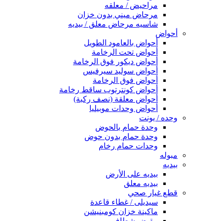
مراحيض / معلقه
مرحاض ميني بدون خزان
شاسيه مرحاض معلق / بيديه
أحواض
أحواض بالعامود الطويل
أحواض تحت الرخامة
أحواض ديكور فوق الرخامة
أحواض سوليد سيرفيس
أحواض فوق الرخامة
أحواض كونترتوب ساقط رخامة
أحواض معلقة (نصف ركبة)
أحواض وحدات موبيليا
وحده / يونت
وحدة حمام بالحوض
وحدة حمام بدون حوض
وحدات حمام رخام
مبوله
بيديه
بيديه على الأرض
بيديه معلق
قطع غيار صحي
سيديلى / غطاء قاعدة
ماكينة خزان كومبنيشن
مقبض شطاف