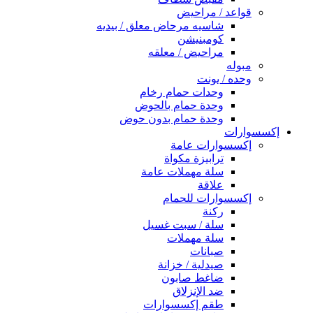
قواعد / مراحيض
شاسيه مرحاض معلق / بيديه
كومبنيشن
مراحيض / معلقه
مبوله
وحده / يونت
وحدات حمام رخام
وحدة حمام بالحوض
وحدة حمام بدون حوض
إكسسوارات
إكسسوارات عامة
ترابيزة مكواة
سلة مهملات عامة
علاقة
إكسسوارات للحمام
ركنة
سلة / سبت غسيل
سلة مهملات
صبانات
صيدلية / خزانة
ضاغط صابون
ضد الإنزلاق
طقم إكسسوارات