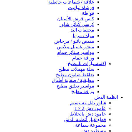
علاقة / شماعات حائطية
فرشاة تواليت
فواطة
كأس فرش الأسنان
كرسى كبائن شاور
مجففات اليد
مرآة / مرايا
مقبض بانيو / مرحاض
منشر غسيل ملابس
مواسير ستائر حمام
وراقة حمام
إكسسوارات للمطبخ
سلة مهملات مطبخ
ضاغط صابون مطبخ
مطبقية / صفاية أطباق
مواسير تعليق مطبخ
وراقة مطبخ
انظمة الدش
شاور بانل / سيستم
عامود دش 2 × 1
عامود دش بالخلاط
قطع غيار أنظمة الدش
مجموعة سماعة
مسطرة دش