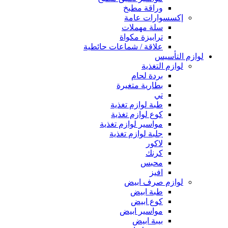
وراقة مطبخ
إكسسوارات عامة
سلة مهملات
ترابيزة مكواة
علاقة / شماعات حائطية
لوازم التأسيس
لوازم التغذية
بردة لحام
بطارية متغيرة
تي
طبة لوازم تغذية
كوع لوازم تغذية
مواسير لوازم تغذية
جلبة لوازم تغذية
لاكور
كرنك
محبس
افيز
لوازم صرف ابيض
طبة ابيض
كوع ابيض
مواسير ابيض
بيبة ابيض