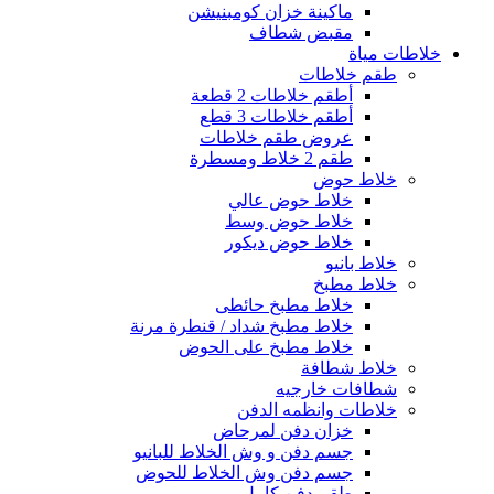
ماكينة خزان كومبنيشن
مقبض شطاف
خلاطات مياة
طقم خلاطات
أطقم خلاطات 2 قطعة
أطقم خلاطات 3 قطع
عروض طقم خلاطات
طقم 2 خلاط ومسطرة
خلاط حوض
خلاط حوض عالي
خلاط حوض وسط
خلاط حوض ديكور
خلاط بانيو
خلاط مطبخ
خلاط مطبخ حائطى
خلاط مطبخ شداد / قنطرة مرنة
خلاط مطبخ على الحوض
خلاط شطافة
شطافات خارجيه
خلاطات وانظمه الدفن
خزان دفن لمرحاض
جسم دفن و وش الخلاط للبانيو
جسم دفن وش الخلاط للحوض
طقم دفن كامل