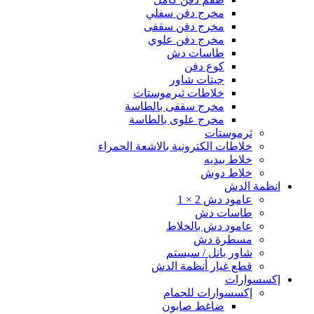
مخرج دفن سفلي
مخرج دفن سقفى
مخرج دفن علوي
طاسات دش
كوع دفن
جيتات شاور
خلاطات ثيرموستات
مخرج سقفى بالطاسة
مخرج علوى بالطاسة
ثرموستات
خلاطات الكترونية بالاشعة الحمراء
خلاط بيديه
خلاط دوش
انظمة الدش
عامود دش 2 × 1
طاسات دش
عامود دش بالخلاط
مسطرة دش
شاور بانل / سيستم
قطع غيار أنظمة الدش
إكسسوارات
إكسسوارات للحمام
ضاغط صابون