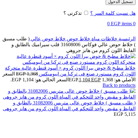
تسجيل الدخول
هل نسيت كلمة السر ؟
تذكرنى ؟
0
EGP
items
0
الرئيسية
خلاطات مياة
خلاط حوض
خلاط حوض عالي
( طلب مسبق
) خلاط حوض عالي فوكاس 31608006 قلب سيراميك بالطابق و
الفايظ اللون كروم من هانز جروهي
خلاط مطبخ & حوض بيرا اللون كروم × أسود قنطرة عالية متحركة
اللون كروم مستورد صنع فى تركيا من ايبوميكس
1,368
EGP
السعر
الأصلي هو: 1,368 EGP.
EGP
1,104
السعر الحالي هو: 1,104 EGP.
Back to products
( طلب مسبق ) خلاط حوض عالى متريس 31082006 بالطابق و
الفايظ و مقبض واحد للتحكم في المياة اللون كروم من هانز جروهى
EGP
5,115
Click to enlarge