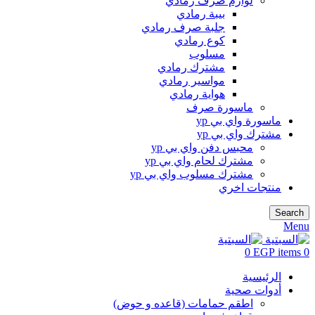
لوازم صرف رمادي
بيبة رمادي
جلبة صرف رمادي
كوع رمادي
مسلوب
مشترك رمادي
مواسير رمادي
هواية رمادي
ماسورة صرف
ماسورة واي بي yp
مشترك واي بي yp
محبس دفن واي بي yp
مشترك لحام واي بي yp
مشترك مسلوب واي بي yp
منتجات اخري
Search
Menu
0
EGP
items
0
الرئيسية
أدوات صحية
اطقم حمامات (قاعده و حوض)