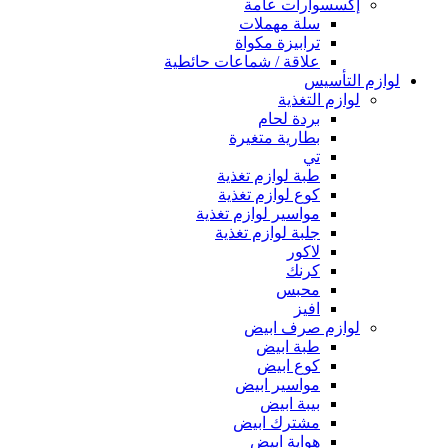
إكسسوارات عامة
سلة مهملات
ترابيزة مكواة
علاقة / شماعات حائطية
لوازم التأسيس
لوازم التغذية
بردة لحام
بطارية متغيرة
تي
طبة لوازم تغذية
كوع لوازم تغذية
مواسير لوازم تغذية
جلبة لوازم تغذية
لاكور
كرنك
محبس
افيز
لوازم صرف ابيض
طبة ابيض
كوع ابيض
مواسير ابيض
بيبة ابيض
مشترك ابيض
هواية ابيض