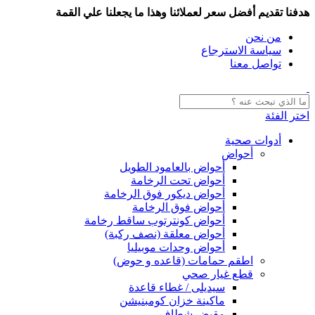
هدفنا تقديم أفضل سعر لعملائنا وهذا ما يجعلنا علي القمة
من نحن
سياسة الاسترجاع
تواصل معنا
اختر الفئة
أدوات صحية
أحواض
أحواض بالعامود الطويل
أحواض تحت الرخامة
أحواض ديكور فوق الرخامة
أحواض فوق الرخامة
أحواض كونترتوب ساقط رخامة
أحواض معلقة (نصف ركبة)
أحواض وحدات موبيليا
اطقم حمامات (قاعده و حوض)
قطع غيار صحي
سيديلى / غطاء قاعدة
ماكينة خزان كومبنيشن
مقبض شطاف