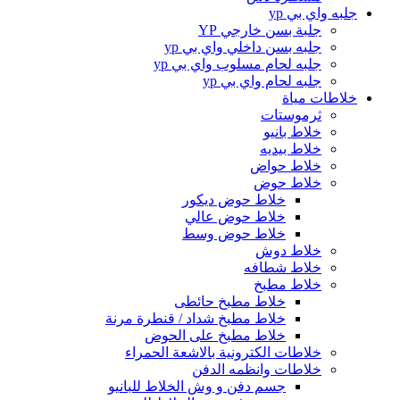
جلبه واي بي yp
جلبة بسن خارجي YP
جلبه بسن داخلي واي بي yp
جلبه لحام مسلوب واي بي yp
جلبه لحام واي بي yp
خلاطات مياة
ثرموستات
خلاط بانيو
خلاط بيديه
خلاط حواض
خلاط حوض
خلاط حوض ديكور
خلاط حوض عالي
خلاط حوض وسط
خلاط دوش
خلاط شطافه
خلاط مطبخ
خلاط مطبخ حائطى
خلاط مطبخ شداد / قنطرة مرنة
خلاط مطبخ على الحوض
خلاطات الكترونية بالاشعة الحمراء
خلاطات وانظمه الدفن
جسم دفن و وش الخلاط للبانيو