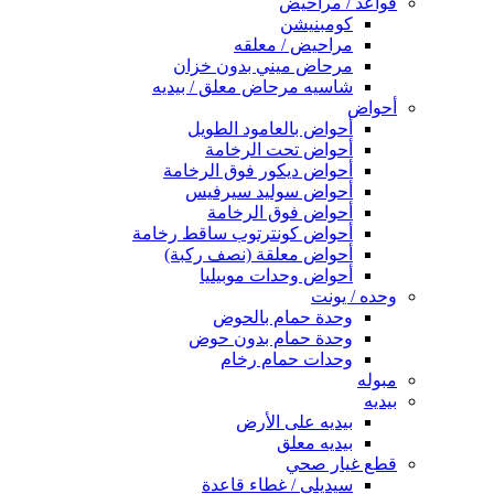
قواعد / مراحيض
كومبنيشن
مراحيض / معلقه
مرحاض ميني بدون خزان
شاسيه مرحاض معلق / بيديه
أحواض
أحواض بالعامود الطويل
أحواض تحت الرخامة
أحواض ديكور فوق الرخامة
أحواض سوليد سيرفيس
أحواض فوق الرخامة
أحواض كونترتوب ساقط رخامة
أحواض معلقة (نصف ركبة)
أحواض وحدات موبيليا
وحده / يونت
وحدة حمام بالحوض
وحدة حمام بدون حوض
وحدات حمام رخام
مبوله
بيديه
بيديه على الأرض
بيديه معلق
قطع غيار صحي
سيديلى / غطاء قاعدة