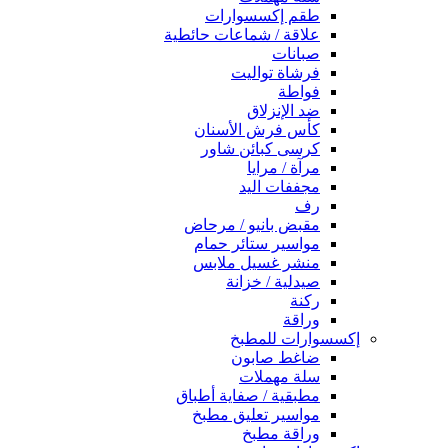
طقم إكسسوارات
علاقة / شماعات حائطية
صبانات
فرشاة تواليت
فواطة
ضد الإنزلاق
كأس فرش الأسنان
كرسى كبائن شاور
مرآة / مرايا
مجففات اليد
رف
مقبض بانيو / مرحاض
مواسير ستائر حمام
منشر غسيل ملابس
صيدلية / خزانة
ركنة
وراقة
إكسسوارات للمطبخ
ضاغط صابون
سلة مهملات
مطبقية / صفاية أطباق
مواسير تعليق مطبخ
وراقة مطبخ