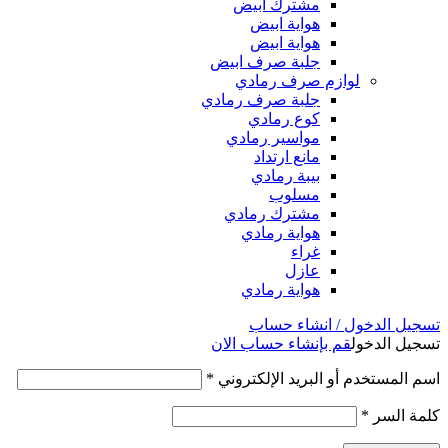
مشترك ابيض
هواية ابيض
هواية ابيض
جلبة صرف ابيض
لوازم صرف رمادي
جلبة صرف رمادي
كوع رمادي
مواسير رمادي
مانع ارتداد
بيبة رمادي
مسلوب
مشترك رمادي
هواية رمادي
غراء
عازل
هواية رمادي
تسجيل الدخول / انشاء حساب
تسجيل الدخول
قم بإنشاء حساب الان
اسم المستخدم أو البريد الإلكتروني
*
كلمة السر
*