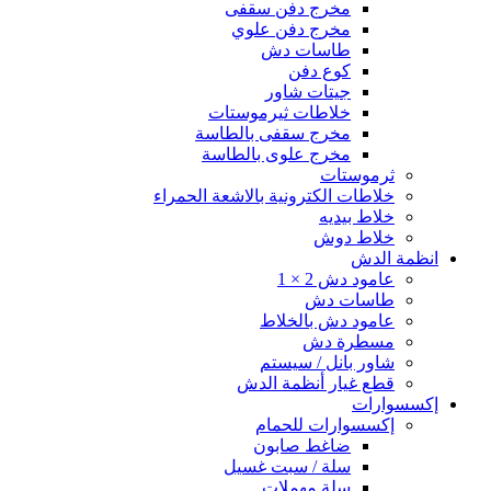
مخرج دفن سقفى
مخرج دفن علوي
طاسات دش
كوع دفن
جيتات شاور
خلاطات ثيرموستات
مخرج سقفى بالطاسة
مخرج علوى بالطاسة
ثرموستات
خلاطات الكترونية بالاشعة الحمراء
خلاط بيديه
خلاط دوش
انظمة الدش
عامود دش 2 × 1
طاسات دش
عامود دش بالخلاط
مسطرة دش
شاور بانل / سيستم
قطع غيار أنظمة الدش
إكسسوارات
إكسسوارات للحمام
ضاغط صابون
سلة / سبت غسيل
سلة مهملات