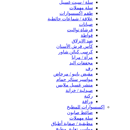
سلة / سبت غسيل
سلة مهملات
طقم إكسسوارات
علاقة / شماعات حائطية
صبانات
فرشاة تواليت
فواطة
ضد الإنزلاق
كأس فرش الأسنان
كرسى كبائن شاور
مرآة / مرايا
مجففات اليد
رف
مقبض بانيو / مرحاض
مواسير ستائر حمام
منشر غسيل ملابس
صيدلية / خزانة
ركنة
وراقة
إكسسوارات للمطبخ
ضاغط صابون
سلة مهملات
مطبقية / صفاية أطباق
مواسير تعليق مطبخ