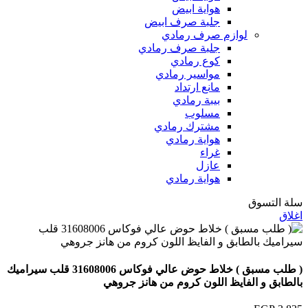
هواية ابيض
جلبة صرف ابيض
لوازم صرف رمادي
جلبة صرف رمادي
كوع رمادي
مواسير رمادي
مانع ارتداد
بيبة رمادي
مسلوب
مشترك رمادي
هواية رمادي
غراء
عازل
هواية رمادي
سلة التسوق
اغلاق
( طلب مسبق ) خلاط حوض عالي فوكاس 31608006 قلب سيراميك
بالطابق و الفايظ اللون كروم من هانز جروهي