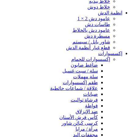
خلاط بيديه
خلاط دوش
انظمة الدش
عامود دش 2 × 1
طاسات دش
عامود دش بالخلاط
مسطرة دش
شاور بانل / سيستم
قطع غيار أنظمة الدش
إكسسوارات
إكسسوارات للحمام
ضاغط صابون
سلة / سبت غسيل
سلة مهملات
طقم إكسسوارات
علاقة / شماعات حائطية
صبانات
فرشاة تواليت
فواطة
ضد الإنزلاق
كأس فرش الأسنان
كرسى كبائن شاور
مرآة / مرايا
مجففات اليد