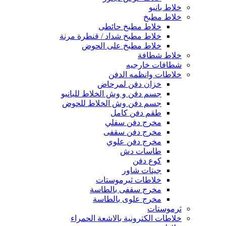
خلاط بانيو
خلاط مطبخ
خلاط مطبخ حائطى
خلاط مطبخ شداد / قنطرة مرنة
خلاط مطبخ على الحوض
خلاط شطافة
شطافات خارجيه
خلاطات وانظمه الدفن
خزان دفن لمرحاض
جسم دفن و وش الخلاط للبانيو
جسم دفن وش الخلاط للحوض
طقم دفن كامل
مخرج دفن سفلي
مخرج دفن سقفى
مخرج دفن علوي
طاسات دش
كوع دفن
جيتات شاور
خلاطات ثيرموستات
مخرج سقفى بالطاسة
مخرج علوى بالطاسة
ثرموستات
خلاطات الكترونية بالاشعة الحمراء