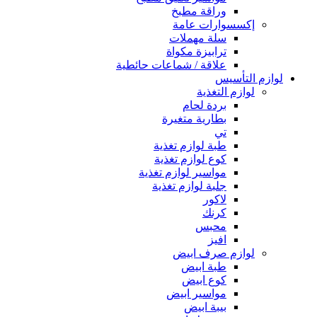
وراقة مطبخ
إكسسوارات عامة
سلة مهملات
ترابيزة مكواة
علاقة / شماعات حائطية
لوازم التأسيس
لوازم التغذية
بردة لحام
بطارية متغيرة
تي
طبة لوازم تغذية
كوع لوازم تغذية
مواسير لوازم تغذية
جلبة لوازم تغذية
لاكور
كرنك
محبس
افيز
لوازم صرف ابيض
طبة ابيض
كوع ابيض
مواسير ابيض
بيبة ابيض