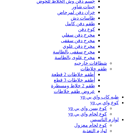
جسم دفن وش الخلاط للحوض
جيتات شاور
خزان دفن لمرحاض
طاسات دش
طقم دفن كامل
كوع دفن
مخرج دفن سفلي
مخرج دفن سقفى
مخرج دفن علوي
مخرج سقفى بالطاسة
مخرج علوى بالطاسة
شطافات خارجيه
طقم خلاطات
أطقم خلاطات 2 قطعة
أطقم خلاطات 3 قطع
طقم 2 خلاط ومسطرة
عروض طقم خلاطات
طبه كاب واي بي yp
كوع واي بي yp
كوع بسن واي بي yp
كوع لحام واي بي yp
لوازم التأسيس
كوع لحام معزول
لوازم التغذية