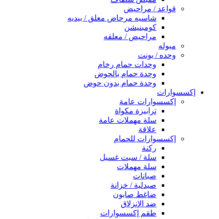
قواعد / مراحيض
شاسيه مرحاض معلق / بيديه
كومبنيشن
مراحيض / معلقه
مبوله
وحده / يونت
وحدات حمام رخام
وحدة حمام بالحوض
وحدة حمام بدون حوض
إكسسوارات
إكسسوارات عامة
ترابيزة مكواة
سلة مهملات عامة
علاقة
إكسسوارات للحمام
ركنة
سلة / سبت غسيل
سلة مهملات
صبانات
صيدلية / خزانة
ضاغط صابون
ضد الإنزلاق
طقم إكسسوارات