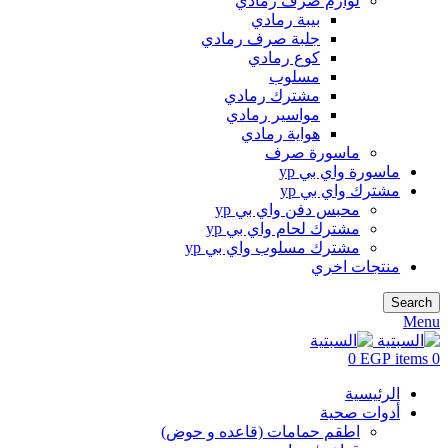
لوازم صرف رمادي
بيبة رمادي
جلبة صرف رمادي
كوع رمادي
مسلوب
مشترك رمادي
مواسير رمادي
هواية رمادي
ماسورة صرف
ماسورة واي بي yp
مشترك واي بي yp
محبس دفن واي بي yp
مشترك لحام واي بي yp
مشترك مسلوب واي بي yp
منتجات اخري
Search
Menu
0
EGP
items
0
الرئيسية
أدوات صحية
اطقم حمامات (قاعده و حوض)