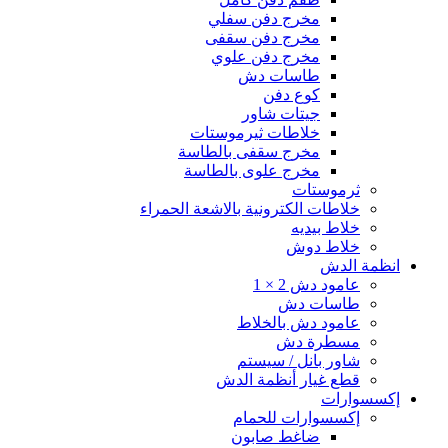
مخرج دفن سفلي
مخرج دفن سقفى
مخرج دفن علوي
طاسات دش
كوع دفن
جيتات شاور
خلاطات ثيرموستات
مخرج سقفى بالطاسة
مخرج علوى بالطاسة
ثرموستات
خلاطات الكترونية بالاشعة الحمراء
خلاط بيديه
خلاط دوش
انظمة الدش
عامود دش 2 × 1
طاسات دش
عامود دش بالخلاط
مسطرة دش
شاور بانل / سيستم
قطع غيار أنظمة الدش
إكسسوارات
إكسسوارات للحمام
ضاغط صابون