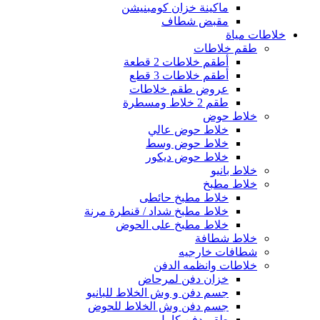
ماكينة خزان كومبنيشن
مقبض شطاف
خلاطات مياة
طقم خلاطات
أطقم خلاطات 2 قطعة
أطقم خلاطات 3 قطع
عروض طقم خلاطات
طقم 2 خلاط ومسطرة
خلاط حوض
خلاط حوض عالي
خلاط حوض وسط
خلاط حوض ديكور
خلاط بانيو
خلاط مطبخ
خلاط مطبخ حائطى
خلاط مطبخ شداد / قنطرة مرنة
خلاط مطبخ على الحوض
خلاط شطافة
شطافات خارجيه
خلاطات وانظمه الدفن
خزان دفن لمرحاض
جسم دفن و وش الخلاط للبانيو
جسم دفن وش الخلاط للحوض
طقم دفن كامل