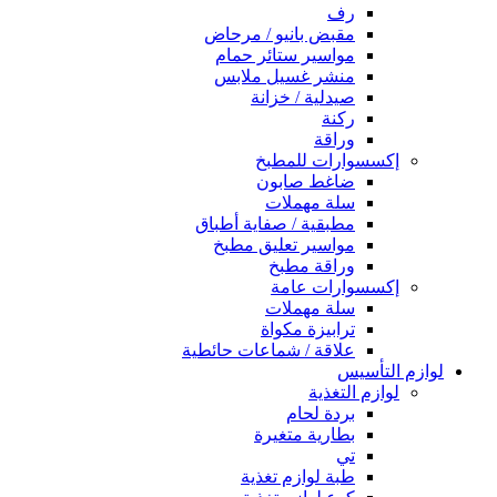
رف
مقبض بانيو / مرحاض
مواسير ستائر حمام
منشر غسيل ملابس
صيدلية / خزانة
ركنة
وراقة
إكسسوارات للمطبخ
ضاغط صابون
سلة مهملات
مطبقية / صفاية أطباق
مواسير تعليق مطبخ
وراقة مطبخ
إكسسوارات عامة
سلة مهملات
ترابيزة مكواة
علاقة / شماعات حائطية
لوازم التأسيس
لوازم التغذية
بردة لحام
بطارية متغيرة
تي
طبة لوازم تغذية