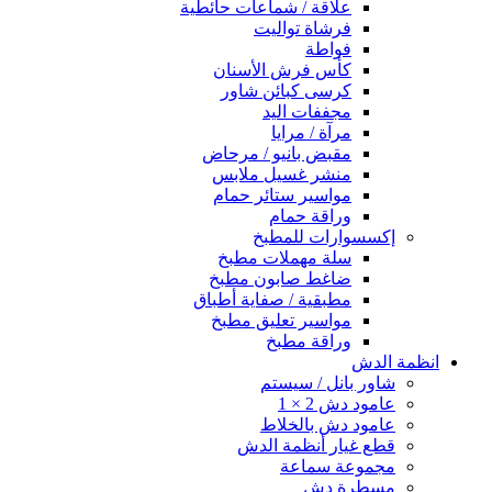
علاقة / شماعات حائطية
فرشاة تواليت
فواطة
كأس فرش الأسنان
كرسى كبائن شاور
مجففات اليد
مرآة / مرايا
مقبض بانيو / مرحاض
منشر غسيل ملابس
مواسير ستائر حمام
وراقة حمام
إكسسوارات للمطبخ
سلة مهملات مطبخ
ضاغط صابون مطبخ
مطبقية / صفاية أطباق
مواسير تعليق مطبخ
وراقة مطبخ
انظمة الدش
شاور بانل / سيستم
عامود دش 2 × 1
عامود دش بالخلاط
قطع غيار أنظمة الدش
مجموعة سماعة
مسطرة دش