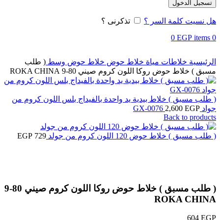
تسجيل الدخول
هل نسيت كلمة السر ؟
تذكرنى ؟
0
EGP
items
0
الرئيسية
خلاطات مياة
خلاط حوض
خلاط حوض وسط
( طلب
مسبق ) خلاط حوض روكا اللون كروم صيني 80-9 ROKA CHINA
( طلب مسبق ) خلاط بيدية يد واحدة بالفيداج بلس اللون كروم من
جواد GX-0076
EGP
2,600
Back to products
( طلب مسبق ) خلاط حوض 120 اللون كروم من جولد
729
EGP
Click to enlarge
( طلب مسبق ) خلاط حوض روكا اللون كروم صيني 80-9
ROKA CHINA
604
EGP