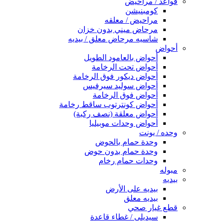
قواعد / مراحيض
كومبنيشن
مراحيض / معلقه
مرحاض ميني بدون خزان
شاسيه مرحاض معلق / بيديه
أحواض
أحواض بالعامود الطويل
أحواض تحت الرخامة
أحواض ديكور فوق الرخامة
أحواض سوليد سيرفيس
أحواض فوق الرخامة
أحواض كونترتوب ساقط رخامة
أحواض معلقة (نصف ركبة)
أحواض وحدات موبيليا
وحده / يونت
وحدة حمام بالحوض
وحدة حمام بدون حوض
وحدات حمام رخام
مبوله
بيديه
بيديه على الأرض
بيديه معلق
قطع غيار صحي
سيديلى / غطاء قاعدة