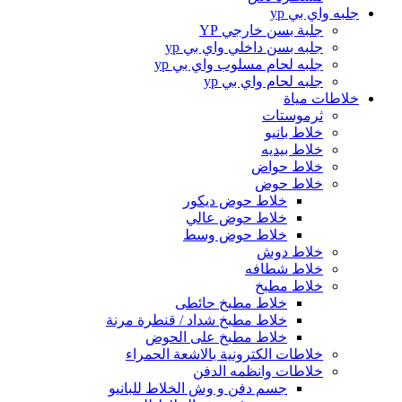
جلبه واي بي yp
جلبة بسن خارجي YP
جلبه بسن داخلي واي بي yp
جلبه لحام مسلوب واي بي yp
جلبه لحام واي بي yp
خلاطات مياة
ثرموستات
خلاط بانيو
خلاط بيديه
خلاط حواض
خلاط حوض
خلاط حوض ديكور
خلاط حوض عالي
خلاط حوض وسط
خلاط دوش
خلاط شطافه
خلاط مطبخ
خلاط مطبخ حائطى
خلاط مطبخ شداد / قنطرة مرنة
خلاط مطبخ على الحوض
خلاطات الكترونية بالاشعة الحمراء
خلاطات وانظمه الدفن
جسم دفن و وش الخلاط للبانيو