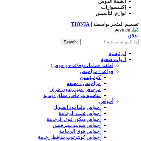
أنظمة الدوش
إكسسوارات
لوازم التأسيس
تصميم المتجر بواسطة |
TIQNIA
اغلاق
Search
الرئيسية
أدوات صحية
اطقم حمامات (قاعده و حوض)
قواعد / مراحيض
كومبنيشن
مراحيض / معلقه
مرحاض ميني بدون خزان
شاسيه مرحاض معلق / بيديه
أحواض
أحواض بالعامود الطويل
أحواض تحت الرخامة
أحواض ديكور فوق الرخامة
أحواض سوليد سيرفيس
أحواض فوق الرخامة
أحواض كونترتوب ساقط رخامة