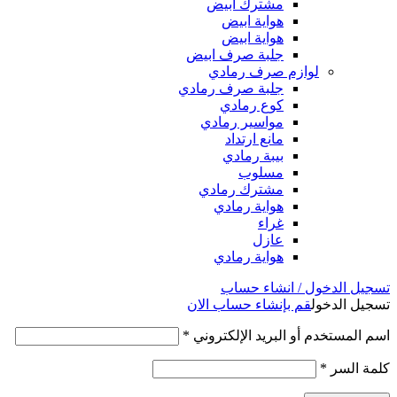
مشترك ابيض
هواية ابيض
هواية ابيض
جلبة صرف ابيض
لوازم صرف رمادي
جلبة صرف رمادي
كوع رمادي
مواسير رمادي
مانع ارتداد
بيبة رمادي
مسلوب
مشترك رمادي
هواية رمادي
غراء
عازل
هواية رمادي
تسجيل الدخول / انشاء حساب
تسجيل الدخول
قم بإنشاء حساب الان
اسم المستخدم أو البريد الإلكتروني
*
كلمة السر
*