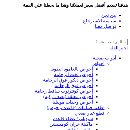
هدفنا تقديم أفضل سعر لعملائنا وهذا ما يجعلنا علي القمة
من نحن
سياسة الاسترجاع
تواصل معنا
اختر الفئة
أدوات صحية
أحواض
أحواض بالعامود الطويل
أحواض تحت الرخامة
أحواض ديكور فوق الرخامة
أحواض فوق الرخامة
أحواض كونترتوب ساقط رخامة
أحواض معلقة (نصف ركبة)
أحواض وحدات موبيليا
اطقم حمامات (قاعده و حوض)
قطع غيار صحي
سيديلى / غطاء قاعدة
ماكينة خزان كومبنيشن
مقبض شطاف