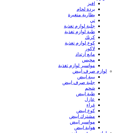
افيز
بردة لحام
بطارية متغيرة
تي
جلبة لوازم تغذية
طبة لوازم تغذية
كرنك
كوع لوازم تغذية
لاكور
مانع ارتداد
محبس
مواسير لوازم تغذية
لوازم صرف ابيض
بيبة ابيض
جلبة صرف ابيض
شحم
طبة ابيض
عازل
غراء
كوع ابيض
مشترك ابيض
مواسير ابيض
هواية ابيض