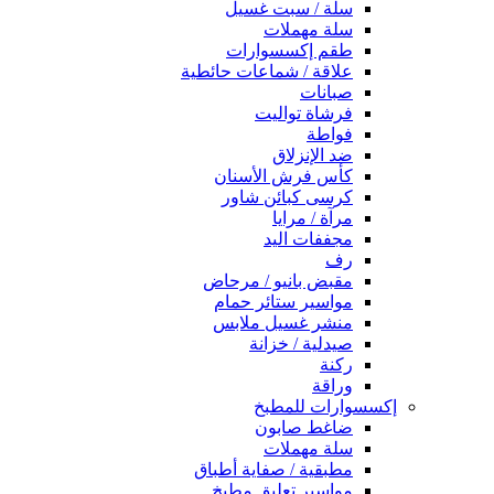
سلة / سبت غسيل
سلة مهملات
طقم إكسسوارات
علاقة / شماعات حائطية
صبانات
فرشاة تواليت
فواطة
ضد الإنزلاق
كأس فرش الأسنان
كرسى كبائن شاور
مرآة / مرايا
مجففات اليد
رف
مقبض بانيو / مرحاض
مواسير ستائر حمام
منشر غسيل ملابس
صيدلية / خزانة
ركنة
وراقة
إكسسوارات للمطبخ
ضاغط صابون
سلة مهملات
مطبقية / صفاية أطباق
مواسير تعليق مطبخ