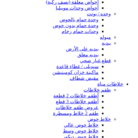
أحواض معلقة (نصف ركبة)
أحواض وحدات موبيليا
وحده / يونت
وحدة حمام بالحوض
وحدة حمام بدون حوض
وحدات حمام رخام
مبوله
بيديه
بيديه على الأرض
بيديه معلق
قطع غيار صحي
سيديلى / غطاء قاعدة
ماكينة خزان كومبنيشن
مقبض شطاف
خلاطات مياة
طقم خلاطات
أطقم خلاطات 2 قطعة
أطقم خلاطات 3 قطع
عروض طقم خلاطات
طقم 2 خلاط ومسطرة
خلاط حوض
خلاط حوض عالي
خلاط حوض وسط
خلاط حوض ديكور