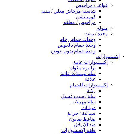
قواعد / مراحيض
شاسيه مرحاض معلق / بيديه
كومبنيشن
مراحيض / معلقه
مبوله
وحده / يونت
وحدات حمام رخام
وحدة حمام بالحوض
وحدة حمام بدون حوض
إكسسوارات
إكسسوارات عامة
ترابيزة مكواة
سلة مهملات عامة
علاقة
إكسسوارات للحمام
ركنة
سلة / سبت غسيل
سلة مهملات
صبانات
صيدلية / خزانة
ضاغط صابون
ضد الإنزلاق
طقم إكسسوارات