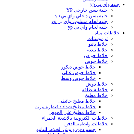
جلبه واي بي yp
جلبة بسن خارجي YP
جلبه بسن داخلي واي بي yp
جلبه لحام مسلوب واي بي yp
جلبه لحام واي بي yp
خلاطات مياة
ثرموستات
خلاط بانيو
خلاط بيديه
خلاط حواض
خلاط حوض
خلاط حوض ديكور
خلاط حوض عالي
خلاط حوض وسط
خلاط دوش
خلاط شطافه
خلاط مطبخ
خلاط مطبخ حائطى
خلاط مطبخ شداد / قنطرة مرنة
خلاط مطبخ على الحوض
خلاطات الكترونية بالاشعة الحمراء
خلاطات وانظمه الدفن
جسم دفن و وش الخلاط للبانيو