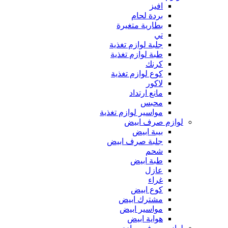
افيز
بردة لحام
بطارية متغيرة
تي
جلبة لوازم تغذية
طبة لوازم تغذية
كرنك
كوع لوازم تغذية
لاكور
مانع ارتداد
محبس
مواسير لوازم تغذية
لوازم صرف ابيض
بيبة ابيض
جلبة صرف ابيض
شحم
طبة ابيض
عازل
غراء
كوع ابيض
مشترك ابيض
مواسير ابيض
هواية ابيض