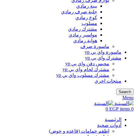
لوازم صرف رمادي
بيبة رمادي
جلبة صرف رمادي
كوع رمادي
مسلوب
مشترك رمادي
مواسير رمادي
هواية رمادي
ماسورة صرف
ماسورة واي بي yp
مشترك واي بي yp
محبس دفن واي بي yp
مشترك لحام واي بي yp
مشترك مسلوب واي بي yp
منتجات اخري
Search
Menu
0
EGP
items
0
الرئيسية
أدوات صحية
اطقم حمامات (قاعده و حوض)