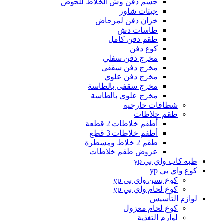
جسم دفن وش الخلاط للحوض
جيتات شاور
خزان دفن لمرحاض
طاسات دش
طقم دفن كامل
كوع دفن
مخرج دفن سفلي
مخرج دفن سقفى
مخرج دفن علوي
مخرج سقفى بالطاسة
مخرج علوى بالطاسة
شطافات خارجيه
طقم خلاطات
أطقم خلاطات 2 قطعة
أطقم خلاطات 3 قطع
طقم 2 خلاط ومسطرة
عروض طقم خلاطات
طبه كاب واي بي yp
كوع واي بي yp
كوع بسن واي بي yp
كوع لحام واي بي yp
لوازم التأسيس
كوع لحام معزول
لوازم التغذية