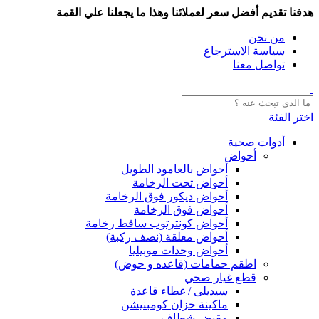
هدفنا تقديم أفضل سعر لعملائنا وهذا ما يجعلنا علي القمة
من نحن
سياسة الاسترجاع
تواصل معنا
اختر الفئة
أدوات صحية
أحواض
أحواض بالعامود الطويل
أحواض تحت الرخامة
أحواض ديكور فوق الرخامة
أحواض فوق الرخامة
أحواض كونترتوب ساقط رخامة
أحواض معلقة (نصف ركبة)
أحواض وحدات موبيليا
اطقم حمامات (قاعده و حوض)
قطع غيار صحي
سيديلى / غطاء قاعدة
ماكينة خزان كومبنيشن
مقبض شطاف