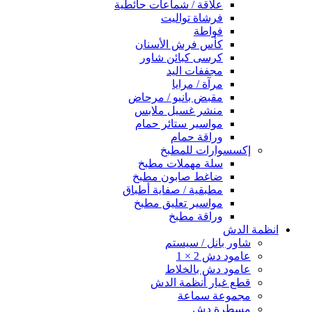
علاقة / شماعات حائطية
فرشاة تواليت
فواطة
كأس فرش الأسنان
كرسى كبائن شاور
مجففات اليد
مرآة / مرايا
مقبض بانيو / مرحاض
منشر غسيل ملابس
مواسير ستائر حمام
وراقة حمام
إكسسوارات للمطبخ
سلة مهملات مطبخ
ضاغط صابون مطبخ
مطبقية / صفاية أطباق
مواسير تعليق مطبخ
وراقة مطبخ
انظمة الدش
شاور بانل / سيستم
عامود دش 2 × 1
عامود دش بالخلاط
قطع غيار أنظمة الدش
مجموعة سماعة
مسطرة دش