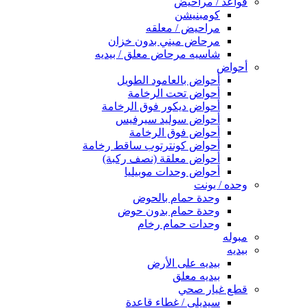
قواعد / مراحيض
كومبنيشن
مراحيض / معلقه
مرحاض ميني بدون خزان
شاسيه مرحاض معلق / بيديه
أحواض
أحواض بالعامود الطويل
أحواض تحت الرخامة
أحواض ديكور فوق الرخامة
أحواض سوليد سيرفيس
أحواض فوق الرخامة
أحواض كونترتوب ساقط رخامة
أحواض معلقة (نصف ركبة)
أحواض وحدات موبيليا
وحده / يونت
وحدة حمام بالحوض
وحدة حمام بدون حوض
وحدات حمام رخام
مبوله
بيديه
بيديه على الأرض
بيديه معلق
قطع غيار صحي
سيديلى / غطاء قاعدة