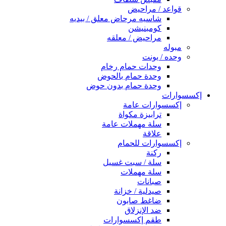
قواعد / مراحيض
شاسيه مرحاض معلق / بيديه
كومبنيشن
مراحيض / معلقه
مبوله
وحده / يونت
وحدات حمام رخام
وحدة حمام بالحوض
وحدة حمام بدون حوض
إكسسوارات
إكسسوارات عامة
ترابيزة مكواة
سلة مهملات عامة
علاقة
إكسسوارات للحمام
ركنة
سلة / سبت غسيل
سلة مهملات
صبانات
صيدلية / خزانة
ضاغط صابون
ضد الإنزلاق
طقم إكسسوارات