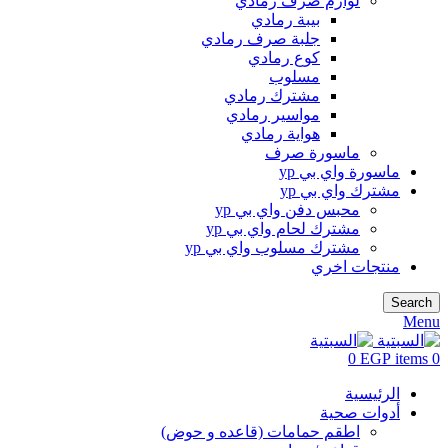
لوازم صرف رمادي
بيبة رمادي
جلبة صرف رمادي
كوع رمادي
مسلوب
مشترك رمادي
مواسير رمادي
هواية رمادي
ماسورة صرف
ماسورة واي بي yp
مشترك واي بي yp
محبس دفن واي بي yp
مشترك لحام واي بي yp
مشترك مسلوب واي بي yp
منتجات اخري
Search
Menu
0
EGP
items
0
الرئيسية
أدوات صحية
اطقم حمامات (قاعده و حوض)