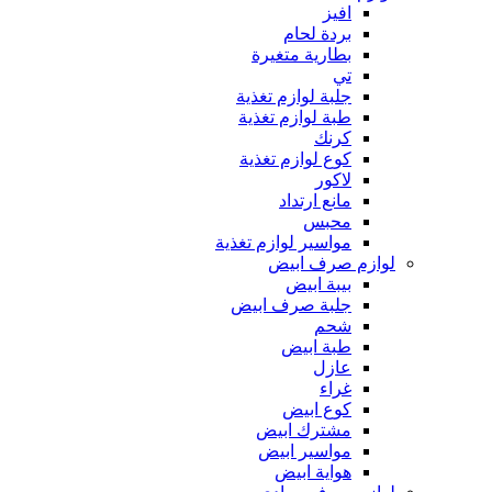
افيز
بردة لحام
بطارية متغيرة
تي
جلبة لوازم تغذية
طبة لوازم تغذية
كرنك
كوع لوازم تغذية
لاكور
مانع ارتداد
محبس
مواسير لوازم تغذية
لوازم صرف ابيض
بيبة ابيض
جلبة صرف ابيض
شحم
طبة ابيض
عازل
غراء
كوع ابيض
مشترك ابيض
مواسير ابيض
هواية ابيض