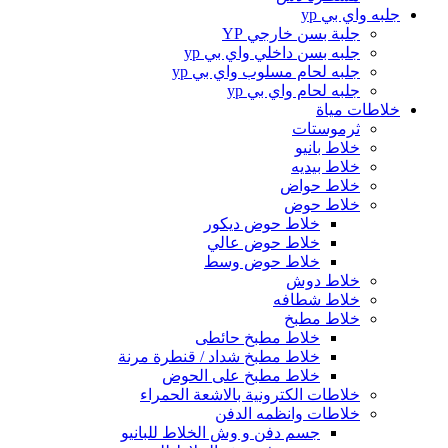
جلبه واي بي yp
جلبة بسن خارجي YP
جلبه بسن داخلي واي بي yp
جلبه لحام مسلوب واي بي yp
جلبه لحام واي بي yp
خلاطات مياة
ثرموستات
خلاط بانيو
خلاط بيديه
خلاط حواض
خلاط حوض
خلاط حوض ديكور
خلاط حوض عالي
خلاط حوض وسط
خلاط دوش
خلاط شطافه
خلاط مطبخ
خلاط مطبخ حائطى
خلاط مطبخ شداد / قنطرة مرنة
خلاط مطبخ على الحوض
خلاطات الكترونية بالاشعة الحمراء
خلاطات وانظمه الدفن
جسم دفن و وش الخلاط للبانيو