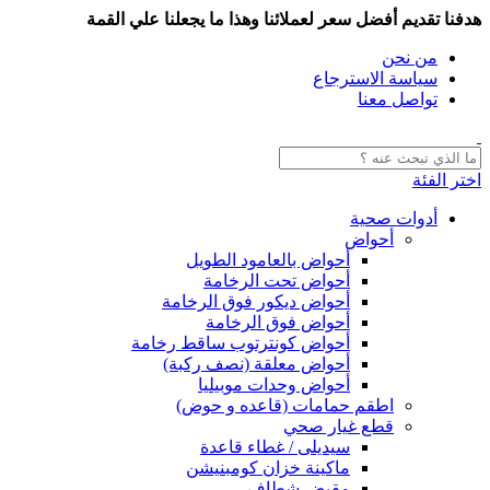
هدفنا تقديم أفضل سعر لعملائنا وهذا ما يجعلنا علي القمة
من نحن
سياسة الاسترجاع
تواصل معنا
اختر الفئة
أدوات صحية
أحواض
أحواض بالعامود الطويل
أحواض تحت الرخامة
أحواض ديكور فوق الرخامة
أحواض فوق الرخامة
أحواض كونترتوب ساقط رخامة
أحواض معلقة (نصف ركبة)
أحواض وحدات موبيليا
اطقم حمامات (قاعده و حوض)
قطع غيار صحي
سيديلى / غطاء قاعدة
ماكينة خزان كومبنيشن
مقبض شطاف