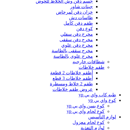
جسم دفن وش الخلاط للحوض
جيتات شاور
خزان دفن لمرحاض
طاسات دش
طقم دفن كامل
كوع دفن
مخرج دفن سفلي
مخرج دفن سقفى
مخرج دفن علوي
مخرج سقفى بالطاسة
مخرج علوى بالطاسة
شطافات خارجيه
طقم خلاطات
أطقم خلاطات 2 قطعة
أطقم خلاطات 3 قطع
طقم 2 خلاط ومسطرة
عروض طقم خلاطات
طبه كاب واي بي yp
كوع واي بي yp
كوع بسن واي بي yp
كوع لحام واي بي yp
لوازم التأسيس
كوع لحام معزول
لوازم التغذية