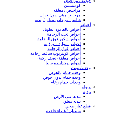
قواعد / مراحيض
كومبنيشن
مراحيض / معلقه
مرحاض ميني بدون خزان
شاسيه مرحاض معلق / بيديه
أحواض
أحواض بالعامود الطويل
أحواض تحت الرخامة
أحواض ديكور فوق الرخامة
أحواض سوليد سيرفيس
أحواض فوق الرخامة
أحواض كونترتوب ساقط رخامة
أحواض معلقة (نصف ركبة)
أحواض وحدات موبيليا
وحده / يونت
وحدة حمام بالحوض
وحدة حمام بدون حوض
وحدات حمام رخام
مبوله
بيديه
بيديه على الأرض
بيديه معلق
قطع غيار صحي
سيديلى / غطاء قاعدة