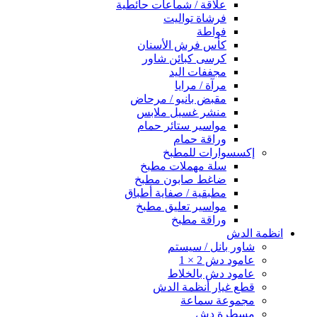
علاقة / شماعات حائطية
فرشاة تواليت
فواطة
كأس فرش الأسنان
كرسى كبائن شاور
مجففات اليد
مرآة / مرايا
مقبض بانيو / مرحاض
منشر غسيل ملابس
مواسير ستائر حمام
وراقة حمام
إكسسوارات للمطبخ
سلة مهملات مطبخ
ضاغط صابون مطبخ
مطبقية / صفاية أطباق
مواسير تعليق مطبخ
وراقة مطبخ
انظمة الدش
شاور بانل / سيستم
عامود دش 2 × 1
عامود دش بالخلاط
قطع غيار أنظمة الدش
مجموعة سماعة
مسطرة دش