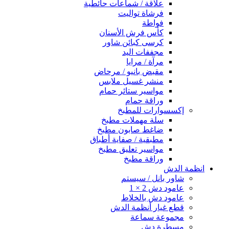
علاقة / شماعات حائطية
فرشاة تواليت
فواطة
كأس فرش الأسنان
كرسى كبائن شاور
مجففات اليد
مرآة / مرايا
مقبض بانيو / مرحاض
منشر غسيل ملابس
مواسير ستائر حمام
وراقة حمام
إكسسوارات للمطبخ
سلة مهملات مطبخ
ضاغط صابون مطبخ
مطبقية / صفاية أطباق
مواسير تعليق مطبخ
وراقة مطبخ
انظمة الدش
شاور بانل / سيستم
عامود دش 2 × 1
عامود دش بالخلاط
قطع غيار أنظمة الدش
مجموعة سماعة
مسطرة دش