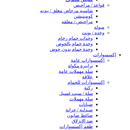
قواعد / مراحيض
شاسيه مرحاض معلق / بيديه
كومبنيشن
مراحيض / معلقه
مبوله
وحده / يونت
وحدات حمام رخام
وحدة حمام بالحوض
وحدة حمام بدون حوض
إكسسوارات
إكسسوارات عامة
ترابيزة مكواة
سلة مهملات عامة
علاقة
إكسسوارات للحمام
ركنة
سلة / سبت غسيل
سلة مهملات
صبانات
صيدلية / خزانة
ضاغط صابون
ضد الإنزلاق
طقم إكسسوارات