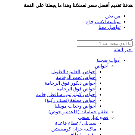
هدفنا تقديم أفضل سعر لعملائنا وهذا ما يجعلنا علي القمة
من نحن
سياسة الاسترجاع
تواصل معنا
اختر الفئة
أدوات صحية
أحواض
أحواض بالعامود الطويل
أحواض تحت الرخامة
أحواض ديكور فوق الرخامة
أحواض فوق الرخامة
أحواض كونترتوب ساقط رخامة
أحواض معلقة (نصف ركبة)
أحواض وحدات موبيليا
اطقم حمامات (قاعده و حوض)
قطع غيار صحي
سيديلى / غطاء قاعدة
ماكينة خزان كومبنيشن
مقبض شطاف