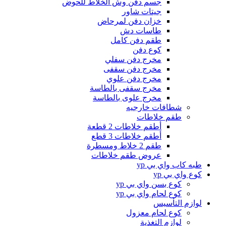
جسم دفن وش الخلاط للحوض
جيتات شاور
خزان دفن لمرحاض
طاسات دش
طقم دفن كامل
كوع دفن
مخرج دفن سفلي
مخرج دفن سقفى
مخرج دفن علوي
مخرج سقفى بالطاسة
مخرج علوى بالطاسة
شطافات خارجيه
طقم خلاطات
أطقم خلاطات 2 قطعة
أطقم خلاطات 3 قطع
طقم 2 خلاط ومسطرة
عروض طقم خلاطات
طبه كاب واي بي yp
كوع واي بي yp
كوع بسن واي بي yp
كوع لحام واي بي yp
لوازم التأسيس
كوع لحام معزول
لوازم التغذية