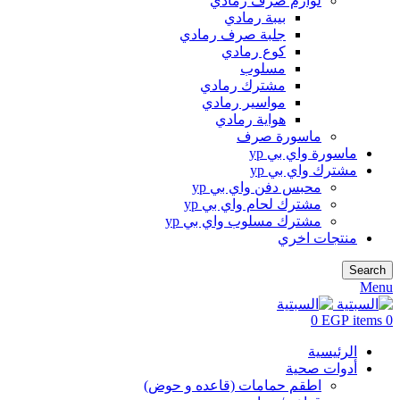
لوازم صرف رمادي
بيبة رمادي
جلبة صرف رمادي
كوع رمادي
مسلوب
مشترك رمادي
مواسير رمادي
هواية رمادي
ماسورة صرف
ماسورة واي بي yp
مشترك واي بي yp
محبس دفن واي بي yp
مشترك لحام واي بي yp
مشترك مسلوب واي بي yp
منتجات اخري
Search
Menu
0
EGP
items
0
الرئيسية
أدوات صحية
اطقم حمامات (قاعده و حوض)