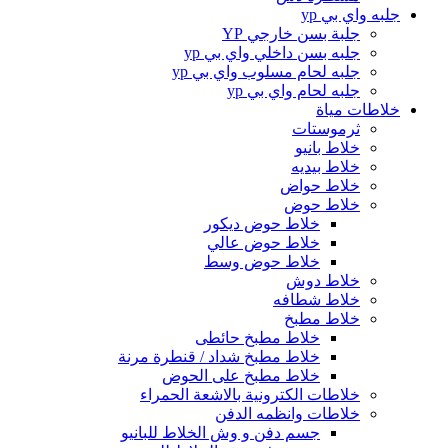
جلبه واي بي yp
جلبة بسن خارجي YP
جلبه بسن داخلي واي بي yp
جلبه لحام مسلوب واي بي yp
جلبه لحام واي بي yp
خلاطات مياة
ثرموستات
خلاط بانيو
خلاط بيديه
خلاط حواض
خلاط حوض
خلاط حوض ديكور
خلاط حوض عالي
خلاط حوض وسط
خلاط دوش
خلاط شطافه
خلاط مطبخ
خلاط مطبخ حائطى
خلاط مطبخ شداد / قنطرة مرنة
خلاط مطبخ على الحوض
خلاطات الكترونية بالاشعة الحمراء
خلاطات وانظمه الدفن
جسم دفن و وش الخلاط للبانيو