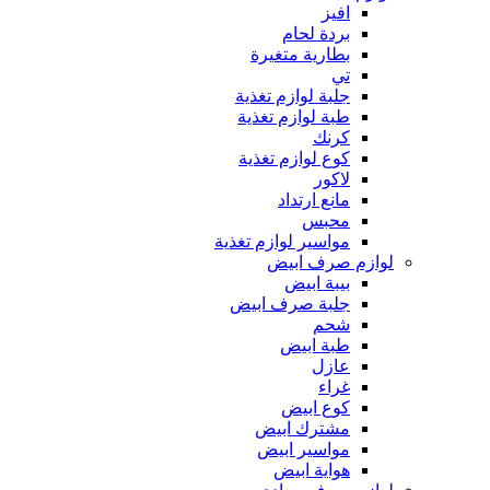
افيز
بردة لحام
بطارية متغيرة
تي
جلبة لوازم تغذية
طبة لوازم تغذية
كرنك
كوع لوازم تغذية
لاكور
مانع ارتداد
محبس
مواسير لوازم تغذية
لوازم صرف ابيض
بيبة ابيض
جلبة صرف ابيض
شحم
طبة ابيض
عازل
غراء
كوع ابيض
مشترك ابيض
مواسير ابيض
هواية ابيض