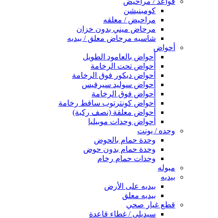
قواعد / مراحيض
كومبنيشن
مراحيض / معلقه
مرحاض ميني بدون خزان
شاسيه مرحاض معلق / بيديه
أحواض
أحواض بالعامود الطويل
أحواض تحت الرخامة
أحواض ديكور فوق الرخامة
أحواض سوليد سيرفيس
أحواض فوق الرخامة
أحواض كونترتوب ساقط رخامة
أحواض معلقة (نصف ركبة)
أحواض وحدات موبيليا
وحده / يونت
وحدة حمام بالحوض
وحدة حمام بدون حوض
وحدات حمام رخام
مبوله
بيديه
بيديه على الأرض
بيديه معلق
قطع غيار صحي
سيديلى / غطاء قاعدة