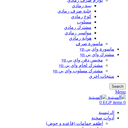
لوازم صرف رمادي
بيبة رمادي
جلبة صرف رمادي
كوع رمادي
مسلوب
مشترك رمادي
مواسير رمادي
هواية رمادي
ماسورة صرف
ماسورة واي بي yp
مشترك واي بي yp
محبس دفن واي بي yp
مشترك لحام واي بي yp
مشترك مسلوب واي بي yp
منتجات اخري
Search
Menu
0
EGP
items
0
الرئيسية
أدوات صحية
اطقم حمامات (قاعده و حوض)