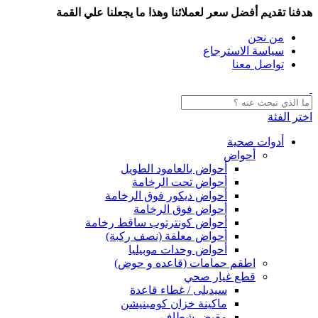
هدفنا تقديم أفضل سعر لعملائنا وهذا ما يجعلنا علي القمة
من نحن
سياسة الاسترجاع
تواصل معنا
اختر الفئة
أدوات صحية
أحواض
أحواض بالعامود الطويل
أحواض تحت الرخامة
أحواض ديكور فوق الرخامة
أحواض فوق الرخامة
أحواض كونترتوب ساقط رخامة
أحواض معلقة (نصف ركبة)
أحواض وحدات موبيليا
اطقم حمامات (قاعده و حوض)
قطع غيار صحي
سيديلى / غطاء قاعدة
ماكينة خزان كومبنيشن
مقبض شطاف