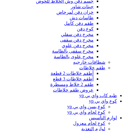
جسم دفن وش الخلاط للحوض
جيتات شاور
خزان دفن لمرحاض
طاسات دش
طقم دفن كامل
كوع دفن
مخرج دفن سفلي
مخرج دفن سقفى
مخرج دفن علوي
مخرج سقفى بالطاسة
مخرج علوى بالطاسة
شطافات خارجيه
طقم خلاطات
أطقم خلاطات 2 قطعة
أطقم خلاطات 3 قطع
طقم 2 خلاط ومسطرة
عروض طقم خلاطات
طبه كاب واي بي yp
كوع واي بي yp
كوع بسن واي بي yp
كوع لحام واي بي yp
لوازم التأسيس
كوع لحام معزول
لوازم التغذية