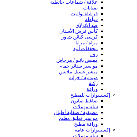
علاقة / شماعات حائطية
صبانات
فرشاة تواليت
فواطة
ضد الإنزلاق
كأس فرش الأسنان
كرسى كبائن شاور
مرآة / مرايا
مجففات اليد
رف
مقبض بانيو / مرحاض
مواسير ستائر حمام
منشر غسيل ملابس
صيدلية / خزانة
ركنة
وراقة
إكسسوارات للمطبخ
ضاغط صابون
سلة مهملات
مطبقية / صفاية أطباق
مواسير تعليق مطبخ
وراقة مطبخ
إكسسوارات عامة
سلة مهملات