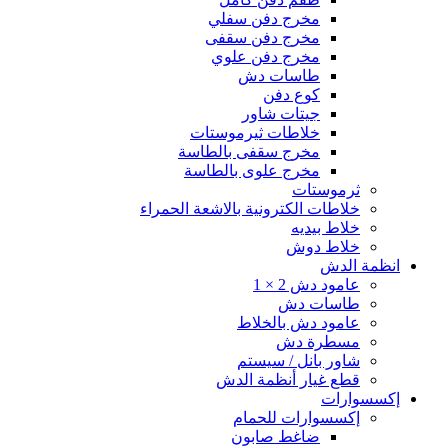
مخرج دفن سفلي
مخرج دفن سقفى
مخرج دفن علوي
طاسات دش
كوع دفن
جيتات شاور
خلاطات ثيرموستات
مخرج سقفى بالطاسة
مخرج علوى بالطاسة
ثرموستات
خلاطات الكترونية بالاشعة الحمراء
خلاط بيديه
خلاط دوش
انظمة الدش
عامود دش 2 × 1
طاسات دش
عامود دش بالخلاط
مسطرة دش
شاور بانل / سيستم
قطع غيار أنظمة الدش
إكسسوارات
إكسسوارات للحمام
ضاغط صابون