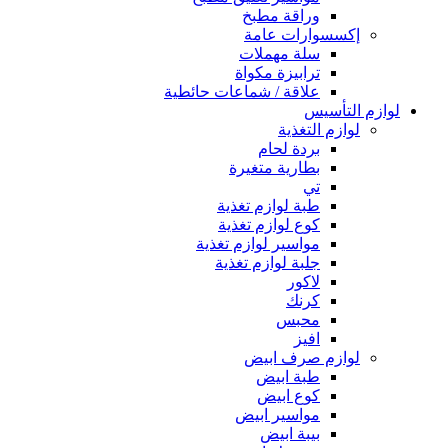
وراقة مطبخ
إكسسوارات عامة
سلة مهملات
ترابيزة مكواة
علاقة / شماعات حائطية
لوازم التأسيس
لوازم التغذية
بردة لحام
بطارية متغيرة
تي
طبة لوازم تغذية
كوع لوازم تغذية
مواسير لوازم تغذية
جلبة لوازم تغذية
لاكور
كرنك
محبس
افيز
لوازم صرف ابيض
طبة ابيض
كوع ابيض
مواسير ابيض
بيبة ابيض