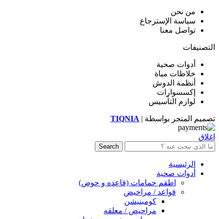
من نحن
سياسة الإسترجاع
تواصل معنا
التصنيفات
أدوات صحية
خلاطات مياة
أنظمة الدوش
إكسسوارات
لوازم التأسيس
تصميم المتجر بواسطة |
TIQNIA
اغلاق
Search
الرئيسية
أدوات صحية
اطقم حمامات (قاعده و حوض)
قواعد / مراحيض
كومبنيشن
مراحيض / معلقه