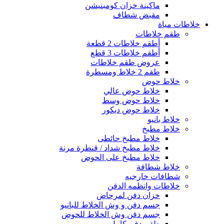
ماكينة خزان كومبنيشن
مقبض شطاف
خلاطات مياة
طقم خلاطات
أطقم خلاطات 2 قطعة
أطقم خلاطات 3 قطع
عروض طقم خلاطات
طقم 2 خلاط ومسطرة
خلاط حوض
خلاط حوض عالي
خلاط حوض وسط
خلاط حوض ديكور
خلاط بانيو
خلاط مطبخ
خلاط مطبخ حائطى
خلاط مطبخ شداد / قنطرة مرنة
خلاط مطبخ على الحوض
خلاط شطافة
شطافات خارجيه
خلاطات وانظمه الدفن
خزان دفن لمرحاض
جسم دفن و وش الخلاط للبانيو
جسم دفن وش الخلاط للحوض
طقم دفن كامل