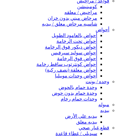
قواعد / مراحيض
كومبنيشن
مراحيض / معلقه
مرحاض ميني بدون خزان
شاسيه مرحاض معلق / بيديه
أحواض
أحواض بالعامود الطويل
أحواض تحت الرخامة
أحواض ديكور فوق الرخامة
أحواض سوليد سيرفيس
أحواض فوق الرخامة
أحواض كونترتوب ساقط رخامة
أحواض معلقة (نصف ركبة)
أحواض وحدات موبيليا
وحده / يونت
وحدة حمام بالحوض
وحدة حمام بدون حوض
وحدات حمام رخام
مبوله
بيديه
بيديه على الأرض
بيديه معلق
قطع غيار صحي
سيديلى / غطاء قاعدة