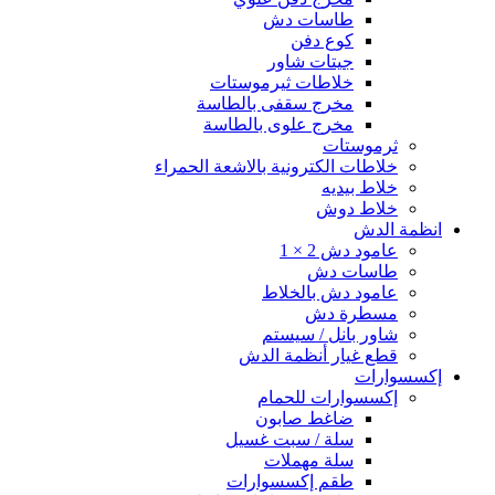
طاسات دش
كوع دفن
جيتات شاور
خلاطات ثيرموستات
مخرج سقفى بالطاسة
مخرج علوى بالطاسة
ثرموستات
خلاطات الكترونية بالاشعة الحمراء
خلاط بيديه
خلاط دوش
انظمة الدش
عامود دش 2 × 1
طاسات دش
عامود دش بالخلاط
مسطرة دش
شاور بانل / سيستم
قطع غيار أنظمة الدش
إكسسوارات
إكسسوارات للحمام
ضاغط صابون
سلة / سبت غسيل
سلة مهملات
طقم إكسسوارات