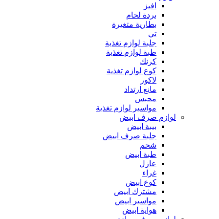
افيز
بردة لحام
بطارية متغيرة
تي
جلبة لوازم تغذية
طبة لوازم تغذية
كرنك
كوع لوازم تغذية
لاكور
مانع ارتداد
محبس
مواسير لوازم تغذية
لوازم صرف ابيض
بيبة ابيض
جلبة صرف ابيض
شحم
طبة ابيض
عازل
غراء
كوع ابيض
مشترك ابيض
مواسير ابيض
هواية ابيض