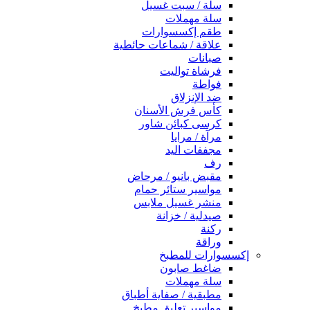
سلة / سبت غسيل
سلة مهملات
طقم إكسسوارات
علاقة / شماعات حائطية
صبانات
فرشاة تواليت
فواطة
ضد الإنزلاق
كأس فرش الأسنان
كرسى كبائن شاور
مرآة / مرايا
مجففات اليد
رف
مقبض بانيو / مرحاض
مواسير ستائر حمام
منشر غسيل ملابس
صيدلية / خزانة
ركنة
وراقة
إكسسوارات للمطبخ
ضاغط صابون
سلة مهملات
مطبقية / صفاية أطباق
مواسير تعليق مطبخ