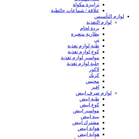
ترابيزة مكواة
علاقة / شماعات حائطية
لوازم التأسيس
لوازم التغذية
بردة لحام
بطارية متغيرة
تي
طبة لوازم تغذية
كوع لوازم تغذية
مواسير لوازم تغذية
جلبة لوازم تغذية
لاكور
كرنك
محبس
افيز
لوازم صرف ابيض
طبة ابيض
كوع ابيض
مواسير ابيض
بيبة ابيض
مشترك ابيض
هواية ابيض
هواية ابيض