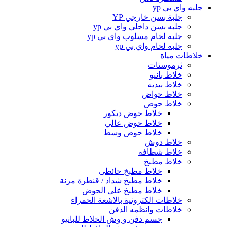
جلبه واي بي yp
جلبة بسن خارجي YP
جلبه بسن داخلي واي بي yp
جلبه لحام مسلوب واي بي yp
جلبه لحام واي بي yp
خلاطات مياة
ثرموستات
خلاط بانيو
خلاط بيديه
خلاط حواض
خلاط حوض
خلاط حوض ديكور
خلاط حوض عالي
خلاط حوض وسط
خلاط دوش
خلاط شطافه
خلاط مطبخ
خلاط مطبخ حائطى
خلاط مطبخ شداد / قنطرة مرنة
خلاط مطبخ على الحوض
خلاطات الكترونية بالاشعة الحمراء
خلاطات وانظمه الدفن
جسم دفن و وش الخلاط للبانيو