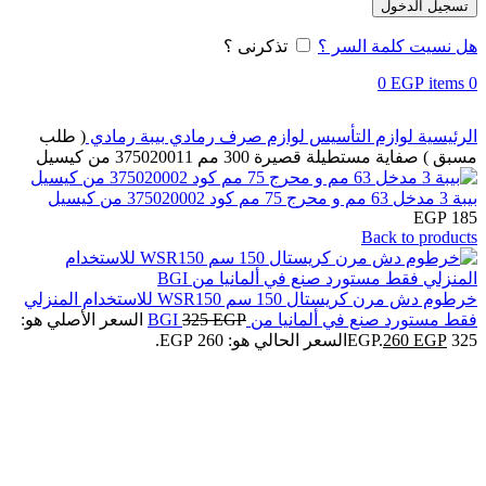
تسجيل الدخول
هل نسيت كلمة السر ؟
تذكرنى ؟
0
EGP
items
0
الرئيسية
لوازم التأسيس
لوازم صرف رمادي
بيبة رمادي
( طلب
مسبق ) صفاية مستطيلة قصيرة 300 مم 375020011 من كيسيل
بيبة 3 مدخل 63 مم و محرج 75 مم كود 375020002 من كيسيل
EGP
185
Back to products
خرطوم دش مرن كريستال 150 سم WSR150 للاستخدام المنزلي
فقط مستورد صنع في ألمانيا من BGI
EGP
325
السعر الأصلي هو:
325 EGP.
EGP
260
السعر الحالي هو: 260 EGP.
Click to enlarge