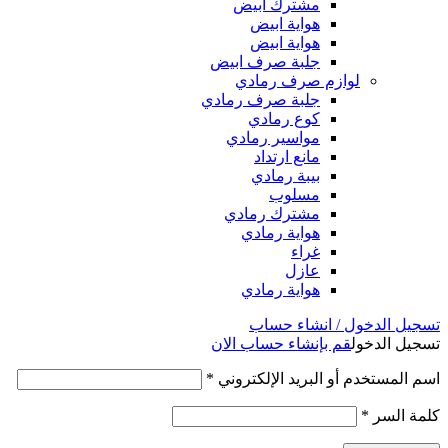
مشترك ابيض
هواية ابيض
هواية ابيض
جلبة صرف ابيض
لوازم صرف رمادي
جلبة صرف رمادي
كوع رمادي
مواسير رمادي
مانع ارتداد
بيبة رمادي
مسلوب
مشترك رمادي
هواية رمادي
غراء
عازل
هواية رمادي
تسجيل الدخول / انشاء حساب
تسجيل الدخول
قم بإنشاء حساب الان
اسم المستخدم أو البريد الإلكتروني
*
كلمة السر
*