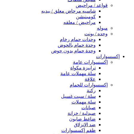
قواعد / مراحيض
شاسيه مرحاض معلق / بيديه
كومبنيشن
مراحيض / معلقه
مبوله
وحده / يونت
وحدات حمام رخام
وحدة حمام بالحوض
وحدة حمام بدون حوض
إكسسوارات
إكسسوارات عامة
ترابيزة مكواة
سلة مهملات عامة
علاقة
إكسسوارات للحمام
ركنة
سلة / سبت غسيل
سلة مهملات
صبانات
صيدلية / خزانة
ضاغط صابون
ضد الإنزلاق
طقم إكسسوارات