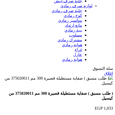
جلبة صرف ابيض
لوازم صرف رمادي
جلبة صرف رمادي
كوع رمادي
مواسير رمادي
مانع ارتداد
بيبة رمادي
مسلوب
مشترك رمادي
هواية رمادي
غراء
عازل
هواية رمادي
سلة التسوق
اغلاق
( طلب مسبق ) صفاية مستطيلة قصيرة 300 مم 375020011 من
كيسيل
EGP
1,033