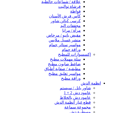
علاقة / شماعات حائطية
فرشاة تواليت
فواطة
كأس فرش الأسنان
كرسى كبائن شاور
مجففات اليد
مرآة / مرايا
مقبض بانيو / مرحاض
منشر غسيل ملابس
مواسير ستائر حمام
وراقة حمام
إكسسوارات للمطبخ
سلة مهملات مطبخ
ضاغط صابون مطبخ
مطبقية / صفاية أطباق
مواسير تعليق مطبخ
وراقة مطبخ
انظمة الدش
شاور بانل / سيستم
عامود دش 2 × 1
عامود دش بالخلاط
قطع غيار أنظمة الدش
مجموعة سماعة
مسطرة دش