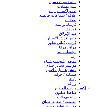
سلة / سبت غسيل
سلة مهملات
طقم إكسسوارات
علاقة / شماعات حائطية
صبانات
فرشاة تواليت
فواطة
ضد الإنزلاق
كأس فرش الأسنان
كرسى كبائن شاور
مرآة / مرايا
مجففات اليد
رف
مقبض بانيو / مرحاض
مواسير ستائر حمام
منشر غسيل ملابس
صيدلية / خزانة
ركنة
وراقة
إكسسوارات للمطبخ
ضاغط صابون
سلة مهملات
مطبقية / صفاية أطباق
مواسير تعليق مطبخ