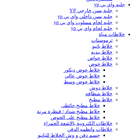
جلبه واي بي yp
جلبة بسن خارجي YP
جلبه بسن داخلي واي بي yp
جلبه لحام مسلوب واي بي yp
جلبه لحام واي بي yp
خلاطات مياة
ثرموستات
خلاط بانيو
خلاط بيديه
خلاط حواض
خلاط حوض
خلاط حوض ديكور
خلاط حوض عالي
خلاط حوض وسط
خلاط دوش
خلاط شطافه
خلاط مطبخ
خلاط مطبخ حائطى
خلاط مطبخ شداد / قنطرة مرنة
خلاط مطبخ على الحوض
خلاطات الكترونية بالاشعة الحمراء
خلاطات وانظمه الدفن
جسم دفن و وش الخلاط للبانيو