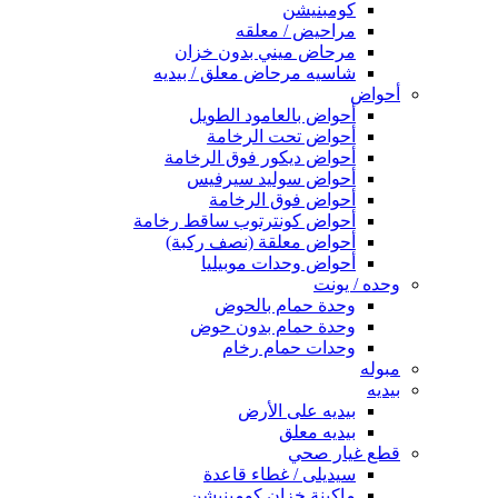
كومبنيشن
مراحيض / معلقه
مرحاض ميني بدون خزان
شاسيه مرحاض معلق / بيديه
أحواض
أحواض بالعامود الطويل
أحواض تحت الرخامة
أحواض ديكور فوق الرخامة
أحواض سوليد سيرفيس
أحواض فوق الرخامة
أحواض كونترتوب ساقط رخامة
أحواض معلقة (نصف ركبة)
أحواض وحدات موبيليا
وحده / يونت
وحدة حمام بالحوض
وحدة حمام بدون حوض
وحدات حمام رخام
مبوله
بيديه
بيديه على الأرض
بيديه معلق
قطع غيار صحي
سيديلى / غطاء قاعدة
ماكينة خزان كومبنيشن