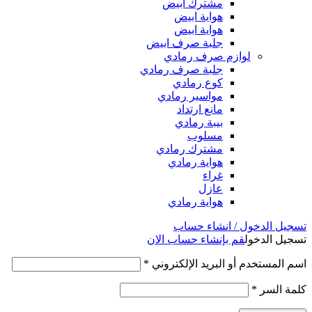
مشترك ابيض
هواية ابيض
هواية ابيض
جلبة صرف ابيض
لوازم صرف رمادي
جلبة صرف رمادي
كوع رمادي
مواسير رمادي
مانع ارتداد
بيبة رمادي
مسلوب
مشترك رمادي
هواية رمادي
غراء
عازل
هواية رمادي
تسجيل الدخول / انشاء حساب
تسجيل الدخول
قم بإنشاء حساب الان
اسم المستخدم أو البريد الإلكتروني
*
كلمة السر
*