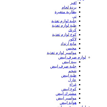
افيز
بردة لحام
بطارية متغيرة
تي
جلبة لوازم تغذية
طبة لوازم تغذية
كرنك
كوع لوازم تغذية
لاكور
مانع ارتداد
محبس
مواسير لوازم تغذية
لوازم صرف ابيض
بيبة ابيض
جلبة صرف ابيض
شحم
طبة ابيض
عازل
غراء
كوع ابيض
مشترك ابيض
مواسير ابيض
هواية ابيض