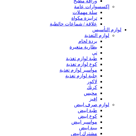
وراقة مطبخ
إكسسوارات عامة
سلة مهملات
ترابيزة مكواة
علاقة / شماعات حائطية
لوازم التأسيس
لوازم التغذية
بردة لحام
بطارية متغيرة
تي
طبة لوازم تغذية
كوع لوازم تغذية
مواسير لوازم تغذية
جلبة لوازم تغذية
لاكور
كرنك
محبس
افيز
لوازم صرف ابيض
طبة ابيض
كوع ابيض
مواسير ابيض
بيبة ابيض
مشترك ابيض