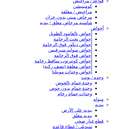
قواعد / مراحيض
كومبنيشن
مراحيض / معلقه
مرحاض ميني بدون خزان
شاسيه مرحاض معلق / بيديه
أحواض
أحواض بالعامود الطويل
أحواض تحت الرخامة
أحواض ديكور فوق الرخامة
أحواض سوليد سيرفيس
أحواض فوق الرخامة
أحواض كونترتوب ساقط رخامة
أحواض معلقة (نصف ركبة)
أحواض وحدات موبيليا
وحده / يونت
وحدة حمام بالحوض
وحدة حمام بدون حوض
وحدات حمام رخام
مبوله
بيديه
بيديه على الأرض
بيديه معلق
قطع غيار صحي
سيديلى / غطاء قاعدة