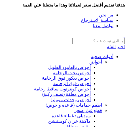
هدفنا تقديم أفضل سعر لعملائنا وهذا ما يجعلنا علي القمة
من نحن
سياسة الاسترجاع
تواصل معنا
اختر الفئة
أدوات صحية
أحواض
أحواض بالعامود الطويل
أحواض تحت الرخامة
أحواض ديكور فوق الرخامة
أحواض فوق الرخامة
أحواض كونترتوب ساقط رخامة
أحواض معلقة (نصف ركبة)
أحواض وحدات موبيليا
اطقم حمامات (قاعده و حوض)
قطع غيار صحي
سيديلى / غطاء قاعدة
ماكينة خزان كومبنيشن
مقبض شطاف