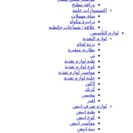
وراقة مطبخ
إكسسوارات عامة
سلة مهملات
ترابيزة مكواة
علاقة / شماعات حائطية
لوازم التأسيس
لوازم التغذية
بردة لحام
بطارية متغيرة
تي
طبة لوازم تغذية
كوع لوازم تغذية
مواسير لوازم تغذية
جلبة لوازم تغذية
لاكور
كرنك
محبس
افيز
لوازم صرف ابيض
طبة ابيض
كوع ابيض
مواسير ابيض
بيبة ابيض