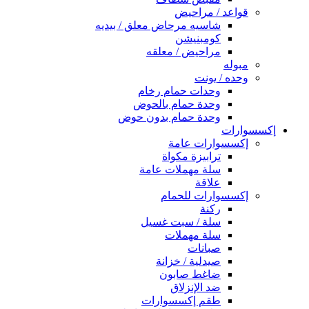
قواعد / مراحيض
شاسيه مرحاض معلق / بيديه
كومبنيشن
مراحيض / معلقه
مبوله
وحده / يونت
وحدات حمام رخام
وحدة حمام بالحوض
وحدة حمام بدون حوض
إكسسوارات
إكسسوارات عامة
ترابيزة مكواة
سلة مهملات عامة
علاقة
إكسسوارات للحمام
ركنة
سلة / سبت غسيل
سلة مهملات
صبانات
صيدلية / خزانة
ضاغط صابون
ضد الإنزلاق
طقم إكسسوارات