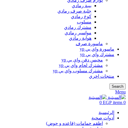
لوازم صرف رمادي
بيبة رمادي
جلبة صرف رمادي
كوع رمادي
مسلوب
مشترك رمادي
مواسير رمادي
هواية رمادي
ماسورة صرف
ماسورة واي بي yp
مشترك واي بي yp
محبس دفن واي بي yp
مشترك لحام واي بي yp
مشترك مسلوب واي بي yp
منتجات اخري
Search
Menu
0
EGP
items
0
الرئيسية
أدوات صحية
اطقم حمامات (قاعده و حوض)