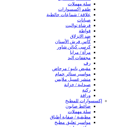
سلة مهملات
طقم إكسسوارات
علاقة / شماعات حائطية
صبانات
فرشاة تواليت
فواطة
ضد الإنزلاق
كأس فرش الأسنان
كرسى كبائن شاور
مرآة / مرايا
مجففات اليد
رف
مقبض بانيو / مرحاض
مواسير ستائر حمام
منشر غسيل ملابس
صيدلية / خزانة
ركنة
وراقة
إكسسوارات للمطبخ
ضاغط صابون
سلة مهملات
مطبقية / صفاية أطباق
مواسير تعليق مطبخ