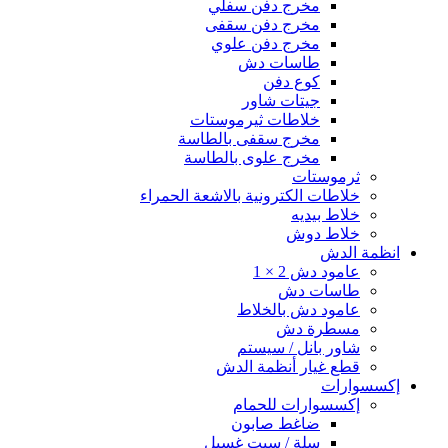
مخرج دفن سفلي
مخرج دفن سقفى
مخرج دفن علوي
طاسات دش
كوع دفن
جيتات شاور
خلاطات ثيرموستات
مخرج سقفى بالطاسة
مخرج علوى بالطاسة
ثرموستات
خلاطات الكترونية بالاشعة الحمراء
خلاط بيديه
خلاط دوش
انظمة الدش
عامود دش 2 × 1
طاسات دش
عامود دش بالخلاط
مسطرة دش
شاور بانل / سيستم
قطع غيار أنظمة الدش
إكسسوارات
إكسسوارات للحمام
ضاغط صابون
سلة / سبت غسيل