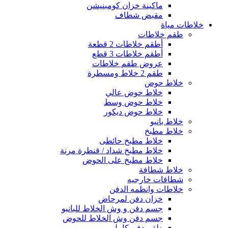
ماكينة خزان كومبنيشن
مقبض شطاف
خلاطات مياة
طقم خلاطات
أطقم خلاطات 2 قطعة
أطقم خلاطات 3 قطع
عروض طقم خلاطات
طقم 2 خلاط ومسطرة
خلاط حوض
خلاط حوض عالي
خلاط حوض وسط
خلاط حوض ديكور
خلاط بانيو
خلاط مطبخ
خلاط مطبخ حائطى
خلاط مطبخ شداد / قنطرة مرنة
خلاط مطبخ على الحوض
خلاط شطافة
شطافات خارجيه
خلاطات وانظمه الدفن
خزان دفن لمرحاض
جسم دفن و وش الخلاط للبانيو
جسم دفن وش الخلاط للحوض
طقم دفن كامل