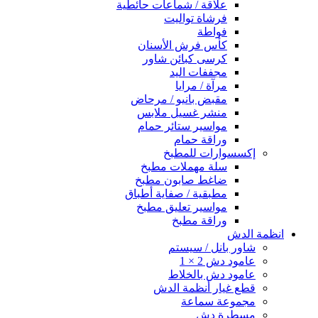
علاقة / شماعات حائطية
فرشاة تواليت
فواطة
كأس فرش الأسنان
كرسى كبائن شاور
مجففات اليد
مرآة / مرايا
مقبض بانيو / مرحاض
منشر غسيل ملابس
مواسير ستائر حمام
وراقة حمام
إكسسوارات للمطبخ
سلة مهملات مطبخ
ضاغط صابون مطبخ
مطبقية / صفاية أطباق
مواسير تعليق مطبخ
وراقة مطبخ
انظمة الدش
شاور بانل / سيستم
عامود دش 2 × 1
عامود دش بالخلاط
قطع غيار أنظمة الدش
مجموعة سماعة
مسطرة دش