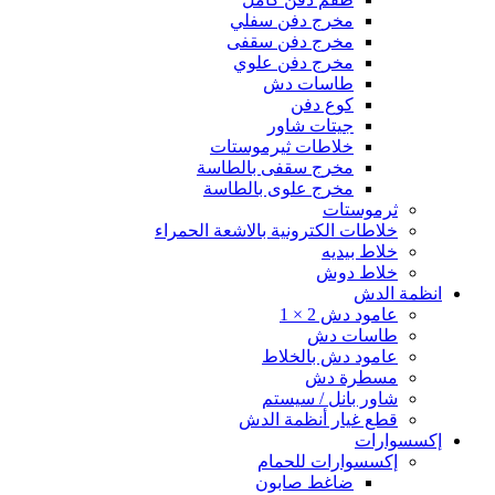
مخرج دفن سفلي
مخرج دفن سقفى
مخرج دفن علوي
طاسات دش
كوع دفن
جيتات شاور
خلاطات ثيرموستات
مخرج سقفى بالطاسة
مخرج علوى بالطاسة
ثرموستات
خلاطات الكترونية بالاشعة الحمراء
خلاط بيديه
خلاط دوش
انظمة الدش
عامود دش 2 × 1
طاسات دش
عامود دش بالخلاط
مسطرة دش
شاور بانل / سيستم
قطع غيار أنظمة الدش
إكسسوارات
إكسسوارات للحمام
ضاغط صابون