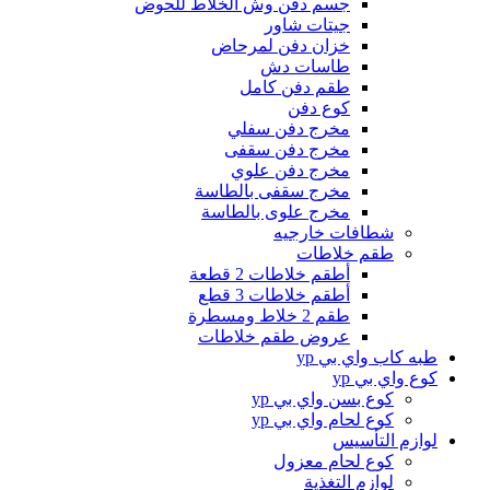
جسم دفن وش الخلاط للحوض
جيتات شاور
خزان دفن لمرحاض
طاسات دش
طقم دفن كامل
كوع دفن
مخرج دفن سفلي
مخرج دفن سقفى
مخرج دفن علوي
مخرج سقفى بالطاسة
مخرج علوى بالطاسة
شطافات خارجيه
طقم خلاطات
أطقم خلاطات 2 قطعة
أطقم خلاطات 3 قطع
طقم 2 خلاط ومسطرة
عروض طقم خلاطات
طبه كاب واي بي yp
كوع واي بي yp
كوع بسن واي بي yp
كوع لحام واي بي yp
لوازم التأسيس
كوع لحام معزول
لوازم التغذية