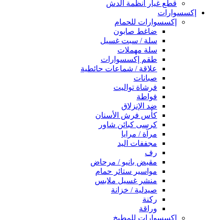
قطع غيار أنظمة الدش
إكسسوارات
إكسسوارات للحمام
ضاغط صابون
سلة / سبت غسيل
سلة مهملات
طقم إكسسوارات
علاقة / شماعات حائطية
صبانات
فرشاة تواليت
فواطة
ضد الإنزلاق
كأس فرش الأسنان
كرسى كبائن شاور
مرآة / مرايا
مجففات اليد
رف
مقبض بانيو / مرحاض
مواسير ستائر حمام
منشر غسيل ملابس
صيدلية / خزانة
ركنة
وراقة
إكسسوارات للمطبخ