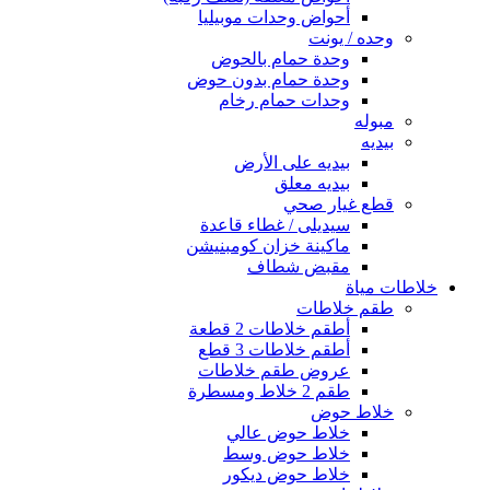
أحواض وحدات موبيليا
وحده / يونت
وحدة حمام بالحوض
وحدة حمام بدون حوض
وحدات حمام رخام
مبوله
بيديه
بيديه على الأرض
بيديه معلق
قطع غيار صحي
سيديلى / غطاء قاعدة
ماكينة خزان كومبنيشن
مقبض شطاف
خلاطات مياة
طقم خلاطات
أطقم خلاطات 2 قطعة
أطقم خلاطات 3 قطع
عروض طقم خلاطات
طقم 2 خلاط ومسطرة
خلاط حوض
خلاط حوض عالي
خلاط حوض وسط
خلاط حوض ديكور