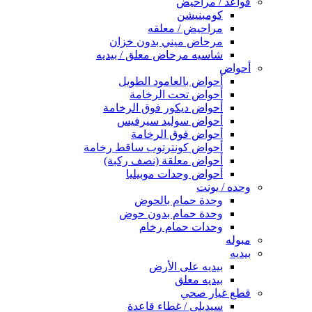
قواعد / مراحيض
كومبنيشن
مراحيض / معلقه
مرحاض ميني بدون خزان
شاسيه مرحاض معلق / بيديه
أحواض
أحواض بالعامود الطويل
أحواض تحت الرخامة
أحواض ديكور فوق الرخامة
أحواض سوليد سيرفيس
أحواض فوق الرخامة
أحواض كونترتوب ساقط رخامة
أحواض معلقة (نصف ركبة)
أحواض وحدات موبيليا
وحده / يونت
وحدة حمام بالحوض
وحدة حمام بدون حوض
وحدات حمام رخام
مبوله
بيديه
بيديه على الأرض
بيديه معلق
قطع غيار صحي
سيديلى / غطاء قاعدة