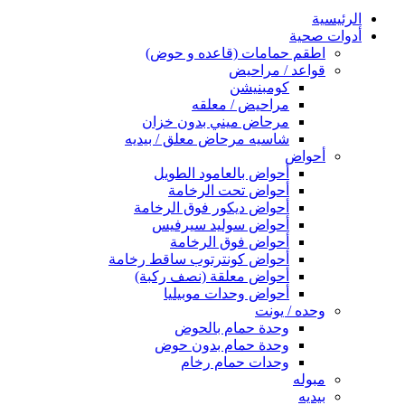
الرئيسية
أدوات صحية
اطقم حمامات (قاعده و حوض)
قواعد / مراحيض
كومبنيشن
مراحيض / معلقه
مرحاض ميني بدون خزان
شاسيه مرحاض معلق / بيديه
أحواض
أحواض بالعامود الطويل
أحواض تحت الرخامة
أحواض ديكور فوق الرخامة
أحواض سوليد سيرفيس
أحواض فوق الرخامة
أحواض كونترتوب ساقط رخامة
أحواض معلقة (نصف ركبة)
أحواض وحدات موبيليا
وحده / يونت
وحدة حمام بالحوض
وحدة حمام بدون حوض
وحدات حمام رخام
مبوله
بيديه