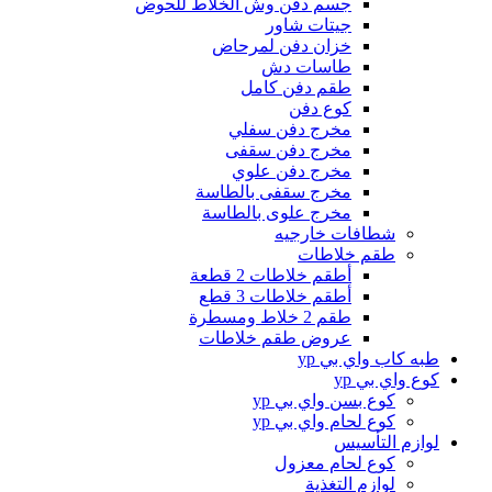
جسم دفن وش الخلاط للحوض
جيتات شاور
خزان دفن لمرحاض
طاسات دش
طقم دفن كامل
كوع دفن
مخرج دفن سفلي
مخرج دفن سقفى
مخرج دفن علوي
مخرج سقفى بالطاسة
مخرج علوى بالطاسة
شطافات خارجيه
طقم خلاطات
أطقم خلاطات 2 قطعة
أطقم خلاطات 3 قطع
طقم 2 خلاط ومسطرة
عروض طقم خلاطات
طبه كاب واي بي yp
كوع واي بي yp
كوع بسن واي بي yp
كوع لحام واي بي yp
لوازم التأسيس
كوع لحام معزول
لوازم التغذية