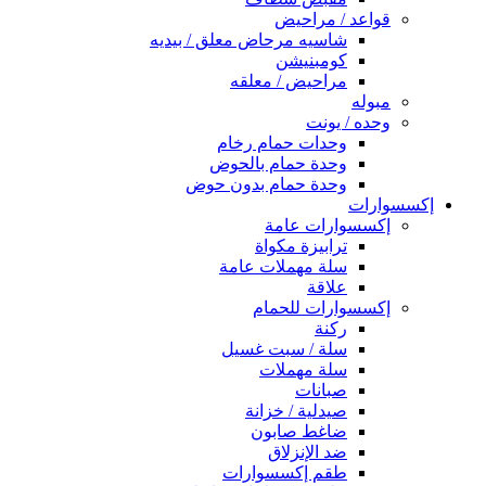
قواعد / مراحيض
شاسيه مرحاض معلق / بيديه
كومبنيشن
مراحيض / معلقه
مبوله
وحده / يونت
وحدات حمام رخام
وحدة حمام بالحوض
وحدة حمام بدون حوض
إكسسوارات
إكسسوارات عامة
ترابيزة مكواة
سلة مهملات عامة
علاقة
إكسسوارات للحمام
ركنة
سلة / سبت غسيل
سلة مهملات
صبانات
صيدلية / خزانة
ضاغط صابون
ضد الإنزلاق
طقم إكسسوارات