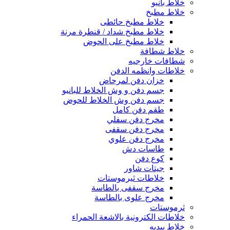
خلاط بانيو
خلاط مطبخ
خلاط مطبخ حائطى
خلاط مطبخ شداد / قنطرة مرنة
خلاط مطبخ على الحوض
خلاط شطافة
شطافات خارجيه
خلاطات وانظمه الدفن
خزان دفن لمرحاض
جسم دفن و وش الخلاط للبانيو
جسم دفن وش الخلاط للحوض
طقم دفن كامل
مخرج دفن سفلي
مخرج دفن سقفى
مخرج دفن علوي
طاسات دش
كوع دفن
جيتات شاور
خلاطات ثيرموستات
مخرج سقفى بالطاسة
مخرج علوى بالطاسة
ثرموستات
خلاطات الكترونية بالاشعة الحمراء
خلاط بيديه