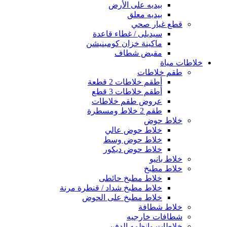
بيديه على الأرض
بيديه معلق
قطع غيار صحي
سيديلى / غطاء قاعدة
ماكينة خزان كومبنيشن
مقبض شطاف
خلاطات مياة
طقم خلاطات
أطقم خلاطات 2 قطعة
أطقم خلاطات 3 قطع
عروض طقم خلاطات
طقم 2 خلاط ومسطرة
خلاط حوض
خلاط حوض عالي
خلاط حوض وسط
خلاط حوض ديكور
خلاط بانيو
خلاط مطبخ
خلاط مطبخ حائطى
خلاط مطبخ شداد / قنطرة مرنة
خلاط مطبخ على الحوض
خلاط شطافة
شطافات خارجيه
خلاطات وانظمه الدفن