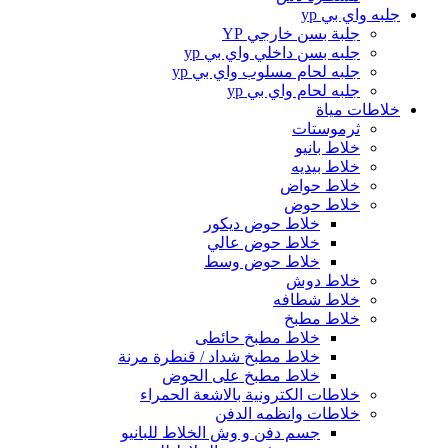
جلبه واي بي yp
جلبة بسن خارجي YP
جلبه بسن داخلي واي بي yp
جلبه لحام مسلوب واي بي yp
جلبه لحام واي بي yp
خلاطات مياة
ثرموستات
خلاط بانيو
خلاط بيديه
خلاط حواض
خلاط حوض
خلاط حوض ديكور
خلاط حوض عالي
خلاط حوض وسط
خلاط دوش
خلاط شطافه
خلاط مطبخ
خلاط مطبخ حائطى
خلاط مطبخ شداد / قنطرة مرنة
خلاط مطبخ على الحوض
خلاطات الكترونية بالاشعة الحمراء
خلاطات وانظمه الدفن
جسم دفن و وش الخلاط للبانيو