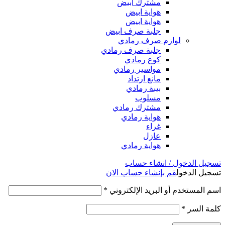
مشترك ابيض
هواية ابيض
هواية ابيض
جلبة صرف ابيض
لوازم صرف رمادي
جلبة صرف رمادي
كوع رمادي
مواسير رمادي
مانع ارتداد
بيبة رمادي
مسلوب
مشترك رمادي
هواية رمادي
غراء
عازل
هواية رمادي
تسجيل الدخول / انشاء حساب
تسجيل الدخول
قم بإنشاء حساب الان
اسم المستخدم أو البريد الإلكتروني
*
كلمة السر
*