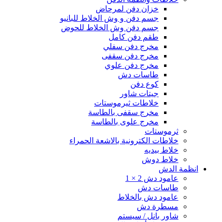
خزان دفن لمرحاض
جسم دفن و وش الخلاط للبانيو
جسم دفن وش الخلاط للحوض
طقم دفن كامل
مخرج دفن سفلي
مخرج دفن سقفى
مخرج دفن علوي
طاسات دش
كوع دفن
جيتات شاور
خلاطات ثيرموستات
مخرج سقفى بالطاسة
مخرج علوى بالطاسة
ثرموستات
خلاطات الكترونية بالاشعة الحمراء
خلاط بيديه
خلاط دوش
انظمة الدش
عامود دش 2 × 1
طاسات دش
عامود دش بالخلاط
مسطرة دش
شاور بانل / سيستم