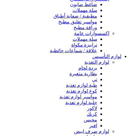
ضاغط صابون
سلة مهملات
مطبقية / صفاية أطباق
مواسير تعليق مطبخ
وراقة مطبخ
إكسسوارات عامة
سلة مهملات
ترابيزة مكواة
علاقة / شماعات حائطية
لوازم التأسيس
لوازم التغذية
بردة لحام
بطارية متغيرة
تي
طبة لوازم تغذية
كوع لوازم تغذية
مواسير لوازم تغذية
جلبة لوازم تغذية
لاكور
كرنك
محبس
افيز
لوازم صرف ابيض