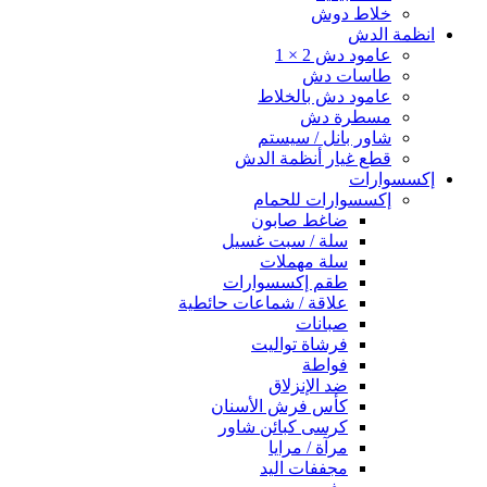
خلاط دوش
انظمة الدش
عامود دش 2 × 1
طاسات دش
عامود دش بالخلاط
مسطرة دش
شاور بانل / سيستم
قطع غيار أنظمة الدش
إكسسوارات
إكسسوارات للحمام
ضاغط صابون
سلة / سبت غسيل
سلة مهملات
طقم إكسسوارات
علاقة / شماعات حائطية
صبانات
فرشاة تواليت
فواطة
ضد الإنزلاق
كأس فرش الأسنان
كرسى كبائن شاور
مرآة / مرايا
مجففات اليد