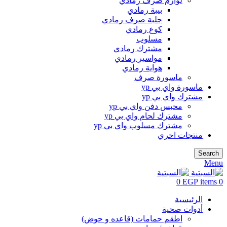
لوازم صرف رمادي
بيبة رمادي
جلبة صرف رمادي
كوع رمادي
مسلوب
مشترك رمادي
مواسير رمادي
هواية رمادي
ماسورة صرف
ماسورة واي بي yp
مشترك واي بي yp
محبس دفن واي بي yp
مشترك لحام واي بي yp
مشترك مسلوب واي بي yp
منتجات اخري
Search
Menu
0
EGP
items
0
الرئيسية
أدوات صحية
اطقم حمامات (قاعده و حوض)