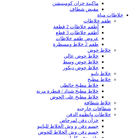
ماكينة خزان كومبنيشن
مقبض شطاف
خلاطات مياة
طقم خلاطات
أطقم خلاطات 2 قطعة
أطقم خلاطات 3 قطع
عروض طقم خلاطات
طقم 2 خلاط ومسطرة
خلاط حوض
خلاط حوض عالي
خلاط حوض وسط
خلاط حوض ديكور
خلاط بانيو
خلاط مطبخ
خلاط مطبخ حائطى
خلاط مطبخ شداد / قنطرة مرنة
خلاط مطبخ على الحوض
خلاط شطافة
شطافات خارجيه
خلاطات وانظمه الدفن
خزان دفن لمرحاض
جسم دفن و وش الخلاط للبانيو
جسم دفن وش الخلاط للحوض
طقم دفن كامل