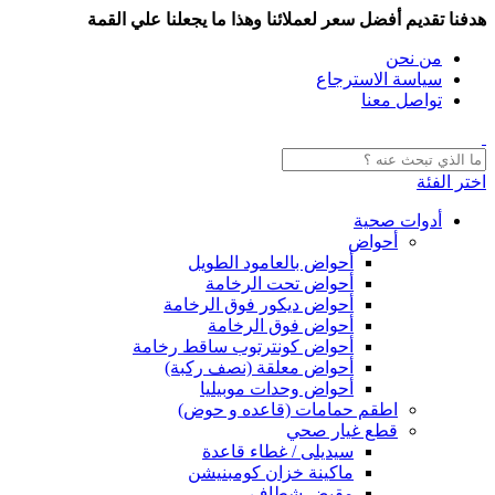
هدفنا تقديم أفضل سعر لعملائنا وهذا ما يجعلنا علي القمة
من نحن
سياسة الاسترجاع
تواصل معنا
اختر الفئة
أدوات صحية
أحواض
أحواض بالعامود الطويل
أحواض تحت الرخامة
أحواض ديكور فوق الرخامة
أحواض فوق الرخامة
أحواض كونترتوب ساقط رخامة
أحواض معلقة (نصف ركبة)
أحواض وحدات موبيليا
اطقم حمامات (قاعده و حوض)
قطع غيار صحي
سيديلى / غطاء قاعدة
ماكينة خزان كومبنيشن
مقبض شطاف