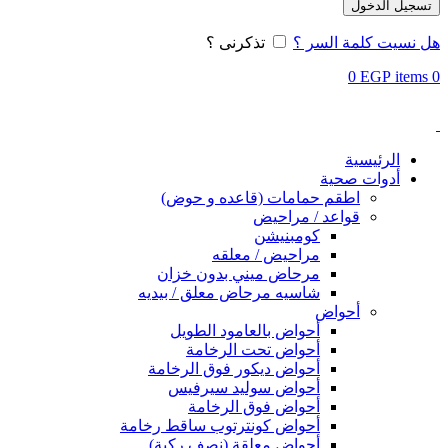
تسجيل الدخول
هل نسيت كلمة السر ؟
تذكرنى ؟
0
EGP
items
0
الرئيسية
أدوات صحية
اطقم حمامات (قاعده و حوض)
قواعد / مراحيض
كومبنيشن
مراحيض / معلقه
مرحاض ميني بدون خزان
شاسيه مرحاض معلق / بيديه
أحواض
أحواض بالعامود الطويل
أحواض تحت الرخامة
أحواض ديكور فوق الرخامة
أحواض سوليد سيرفيس
أحواض فوق الرخامة
أحواض كونترتوب ساقط رخامة
أحواض معلقة (نصف ركبة)