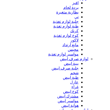
افيز
بردة لحام
بطارية متغيرة
تي
جلبة لوازم تغذية
طبة لوازم تغذية
كرنك
كوع لوازم تغذية
لاكور
مانع ارتداد
محبس
مواسير لوازم تغذية
لوازم صرف ابيض
بيبة ابيض
جلبة صرف ابيض
شحم
طبة ابيض
عازل
غراء
كوع ابيض
مشترك ابيض
مواسير ابيض
هواية ابيض