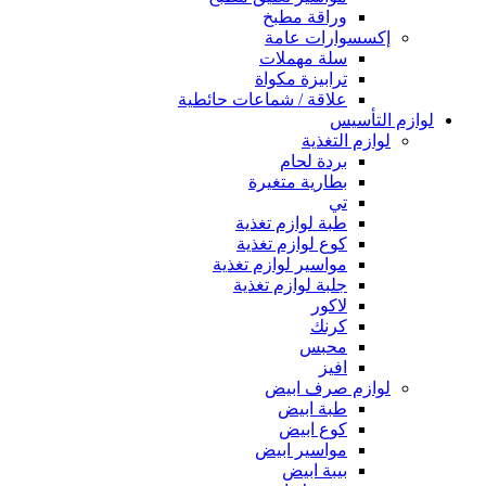
وراقة مطبخ
إكسسوارات عامة
سلة مهملات
ترابيزة مكواة
علاقة / شماعات حائطية
لوازم التأسيس
لوازم التغذية
بردة لحام
بطارية متغيرة
تي
طبة لوازم تغذية
كوع لوازم تغذية
مواسير لوازم تغذية
جلبة لوازم تغذية
لاكور
كرنك
محبس
افيز
لوازم صرف ابيض
طبة ابيض
كوع ابيض
مواسير ابيض
بيبة ابيض