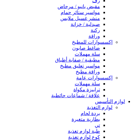
رف
مقبض بانيو / مرحاض
مواسير ستائر حمام
منشر غسيل ملابس
صيدلية / خزانة
ركنة
وراقة
إكسسوارات للمطبخ
ضاغط صابون
سلة مهملات
مطبقية / صفاية أطباق
مواسير تعليق مطبخ
وراقة مطبخ
إكسسوارات عامة
سلة مهملات
ترابيزة مكواة
علاقة / شماعات حائطية
لوازم التأسيس
لوازم التغذية
بردة لحام
بطارية متغيرة
تي
طبة لوازم تغذية
كوع لوازم تغذية