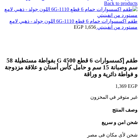
Back to products
طقم اكسسوارات حمام 6 قطع 1110-6G اللون جولد - ذهبي لامع
مستورد من انفينيتي
1,656
EGP
Click to enlarge
طقم إكسسوارات 6 قطع G 4500 بفواطة مستطيلة 58
سم وصبانة 15 سم و حامل كأس أسنان و علاقة مزدوجة
و فواطة دائرية و وراقة
1,369
EGP
غير متوفر في المخزون
وصف المنتج
شحن امن و سريع
شحن لأى مكان فى مصر