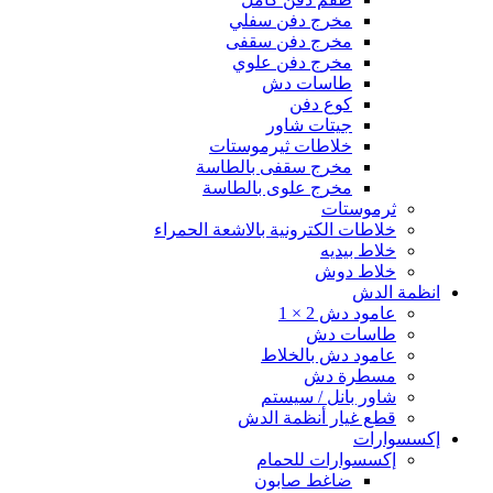
مخرج دفن سفلي
مخرج دفن سقفى
مخرج دفن علوي
طاسات دش
كوع دفن
جيتات شاور
خلاطات ثيرموستات
مخرج سقفى بالطاسة
مخرج علوى بالطاسة
ثرموستات
خلاطات الكترونية بالاشعة الحمراء
خلاط بيديه
خلاط دوش
انظمة الدش
عامود دش 2 × 1
طاسات دش
عامود دش بالخلاط
مسطرة دش
شاور بانل / سيستم
قطع غيار أنظمة الدش
إكسسوارات
إكسسوارات للحمام
ضاغط صابون