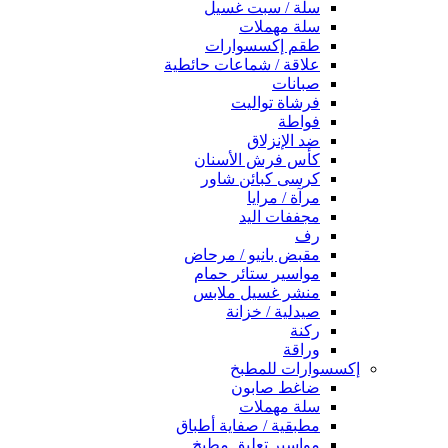
سلة / سبت غسيل
سلة مهملات
طقم إكسسوارات
علاقة / شماعات حائطية
صبانات
فرشاة تواليت
فواطة
ضد الإنزلاق
كأس فرش الأسنان
كرسى كبائن شاور
مرآة / مرايا
مجففات اليد
رف
مقبض بانيو / مرحاض
مواسير ستائر حمام
منشر غسيل ملابس
صيدلية / خزانة
ركنة
وراقة
إكسسوارات للمطبخ
ضاغط صابون
سلة مهملات
مطبقية / صفاية أطباق
مواسير تعليق مطبخ