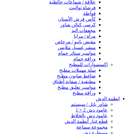
علاقة / شماعات حائطية
فرشاة تواليت
فواطة
كأس فرش الأسنان
كرسى كبائن شاور
مجففات اليد
مرآة / مرايا
مقبض بانيو / مرحاض
منشر غسيل ملابس
مواسير ستائر حمام
وراقة حمام
إكسسوارات للمطبخ
سلة مهملات مطبخ
ضاغط صابون مطبخ
مطبقية / صفاية أطباق
مواسير تعليق مطبخ
وراقة مطبخ
انظمة الدش
شاور بانل / سيستم
عامود دش 2 × 1
عامود دش بالخلاط
قطع غيار أنظمة الدش
مجموعة سماعة
مسطرة دش