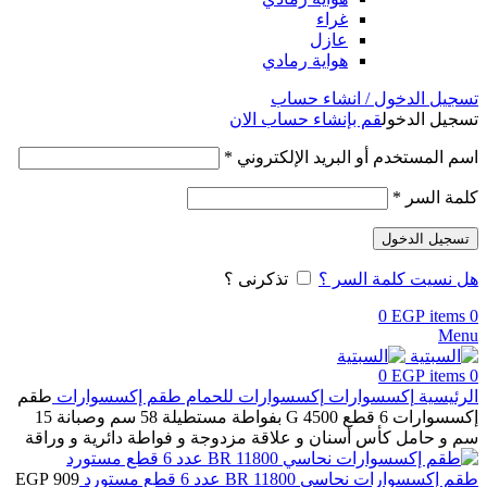
غراء
عازل
هواية رمادي
تسجيل الدخول / انشاء حساب
تسجيل الدخول
قم بإنشاء حساب الان
اسم المستخدم أو البريد الإلكتروني
*
كلمة السر
*
تسجيل الدخول
هل نسيت كلمة السر ؟
تذكرنى ؟
0
EGP
items
0
Menu
0
EGP
items
0
الرئيسية
إكسسوارات
إكسسوارات للحمام
طقم إكسسوارات
طقم
إكسسوارات 6 قطع G 4500 بفواطة مستطيلة 58 سم وصبانة 15
سم و حامل كأس أسنان و علاقة مزدوجة و فواطة دائرية و وراقة
طقم إكسسوارات نحاسي BR 11800 عدد 6 قطع مستورد
909
EGP