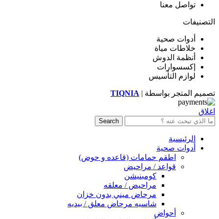
تواصل معنا
التصنيفات
أدوات صحية
خلاطات مياة
أنظمة الدوش
إكسسوارات
لوازم التأسيس
تصميم المتجر بواسطة |
TIQNIA
اغلاق
Search
الرئيسية
أدوات صحية
اطقم حمامات (قاعده و حوض)
قواعد / مراحيض
كومبنيشن
مراحيض / معلقه
مرحاض ميني بدون خزان
شاسيه مرحاض معلق / بيديه
أحواض