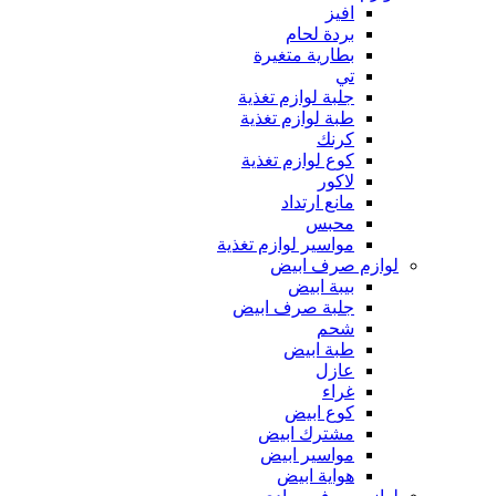
افيز
بردة لحام
بطارية متغيرة
تي
جلبة لوازم تغذية
طبة لوازم تغذية
كرنك
كوع لوازم تغذية
لاكور
مانع ارتداد
محبس
مواسير لوازم تغذية
لوازم صرف ابيض
بيبة ابيض
جلبة صرف ابيض
شحم
طبة ابيض
عازل
غراء
كوع ابيض
مشترك ابيض
مواسير ابيض
هواية ابيض