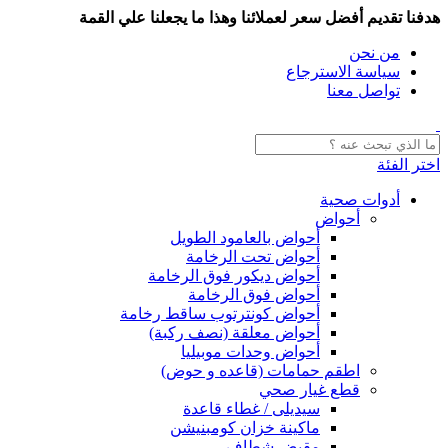
هدفنا تقديم أفضل سعر لعملائنا وهذا ما يجعلنا علي القمة
من نحن
سياسة الاسترجاع
تواصل معنا
اختر الفئة
أدوات صحية
أحواض
أحواض بالعامود الطويل
أحواض تحت الرخامة
أحواض ديكور فوق الرخامة
أحواض فوق الرخامة
أحواض كونترتوب ساقط رخامة
أحواض معلقة (نصف ركبة)
أحواض وحدات موبيليا
اطقم حمامات (قاعده و حوض)
قطع غيار صحي
سيديلى / غطاء قاعدة
ماكينة خزان كومبنيشن
مقبض شطاف