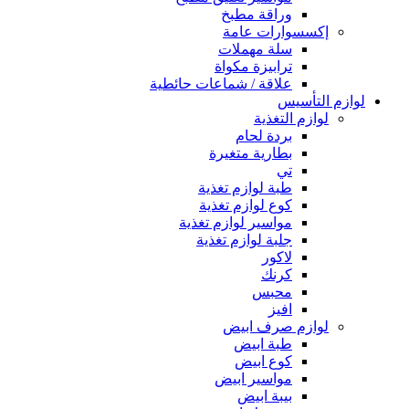
وراقة مطبخ
إكسسوارات عامة
سلة مهملات
ترابيزة مكواة
علاقة / شماعات حائطية
لوازم التأسيس
لوازم التغذية
بردة لحام
بطارية متغيرة
تي
طبة لوازم تغذية
كوع لوازم تغذية
مواسير لوازم تغذية
جلبة لوازم تغذية
لاكور
كرنك
محبس
افيز
لوازم صرف ابيض
طبة ابيض
كوع ابيض
مواسير ابيض
بيبة ابيض