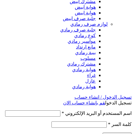
مشترك ابيض
هواية ابيض
هواية ابيض
جلبة صرف ابيض
لوازم صرف رمادي
جلبة صرف رمادي
كوع رمادي
مواسير رمادي
مانع ارتداد
بيبة رمادي
مسلوب
مشترك رمادي
هواية رمادي
غراء
عازل
هواية رمادي
تسجيل الدخول / انشاء حساب
تسجيل الدخول
قم بإنشاء حساب الان
اسم المستخدم أو البريد الإلكتروني
*
كلمة السر
*