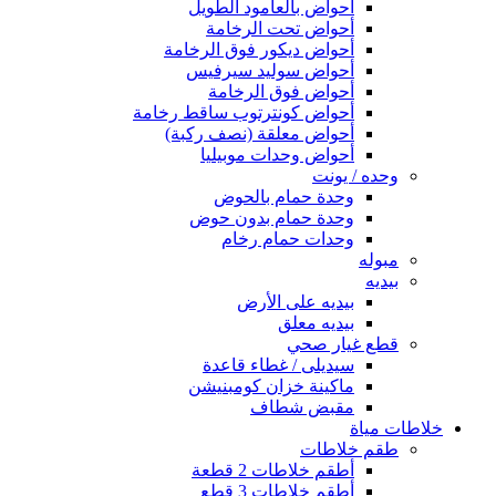
أحواض بالعامود الطويل
أحواض تحت الرخامة
أحواض ديكور فوق الرخامة
أحواض سوليد سيرفيس
أحواض فوق الرخامة
أحواض كونترتوب ساقط رخامة
أحواض معلقة (نصف ركبة)
أحواض وحدات موبيليا
وحده / يونت
وحدة حمام بالحوض
وحدة حمام بدون حوض
وحدات حمام رخام
مبوله
بيديه
بيديه على الأرض
بيديه معلق
قطع غيار صحي
سيديلى / غطاء قاعدة
ماكينة خزان كومبنيشن
مقبض شطاف
خلاطات مياة
طقم خلاطات
أطقم خلاطات 2 قطعة
أطقم خلاطات 3 قطع