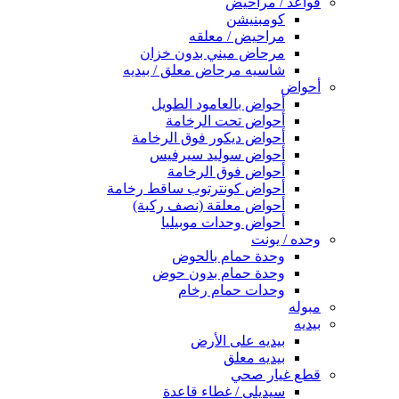
قواعد / مراحيض
كومبنيشن
مراحيض / معلقه
مرحاض ميني بدون خزان
شاسيه مرحاض معلق / بيديه
أحواض
أحواض بالعامود الطويل
أحواض تحت الرخامة
أحواض ديكور فوق الرخامة
أحواض سوليد سيرفيس
أحواض فوق الرخامة
أحواض كونترتوب ساقط رخامة
أحواض معلقة (نصف ركبة)
أحواض وحدات موبيليا
وحده / يونت
وحدة حمام بالحوض
وحدة حمام بدون حوض
وحدات حمام رخام
مبوله
بيديه
بيديه على الأرض
بيديه معلق
قطع غيار صحي
سيديلى / غطاء قاعدة