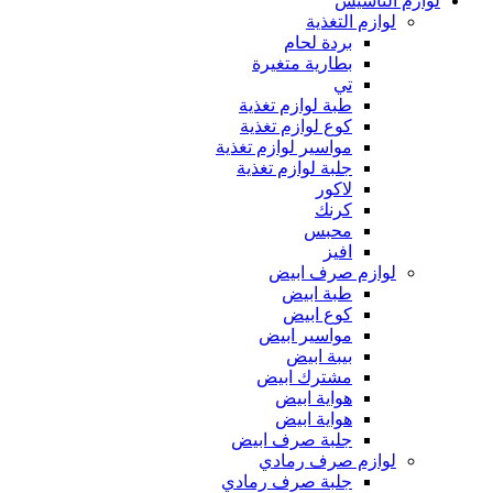
لوازم التأسيس
لوازم التغذية
بردة لحام
بطارية متغيرة
تي
طبة لوازم تغذية
كوع لوازم تغذية
مواسير لوازم تغذية
جلبة لوازم تغذية
لاكور
كرنك
محبس
افيز
لوازم صرف ابيض
طبة ابيض
كوع ابيض
مواسير ابيض
بيبة ابيض
مشترك ابيض
هواية ابيض
هواية ابيض
جلبة صرف ابيض
لوازم صرف رمادي
جلبة صرف رمادي