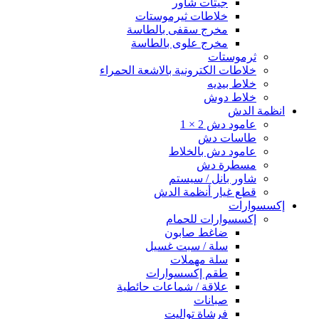
جيتات شاور
خلاطات ثيرموستات
مخرج سقفى بالطاسة
مخرج علوى بالطاسة
ثرموستات
خلاطات الكترونية بالاشعة الحمراء
خلاط بيديه
خلاط دوش
انظمة الدش
عامود دش 2 × 1
طاسات دش
عامود دش بالخلاط
مسطرة دش
شاور بانل / سيستم
قطع غيار أنظمة الدش
إكسسوارات
إكسسوارات للحمام
ضاغط صابون
سلة / سبت غسيل
سلة مهملات
طقم إكسسوارات
علاقة / شماعات حائطية
صبانات
فرشاة تواليت