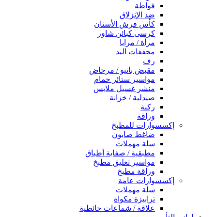
فواطة
ضد الإنزلاق
كأس فرش الأسنان
كرسى كبائن شاور
مرآة / مرايا
مجففات اليد
رف
مقبض بانيو / مرحاض
مواسير ستائر حمام
منشر غسيل ملابس
صيدلية / خزانة
ركنة
وراقة
إكسسوارات للمطبخ
ضاغط صابون
سلة مهملات
مطبقية / صفاية أطباق
مواسير تعليق مطبخ
وراقة مطبخ
إكسسوارات عامة
سلة مهملات
ترابيزة مكواة
علاقة / شماعات حائطية