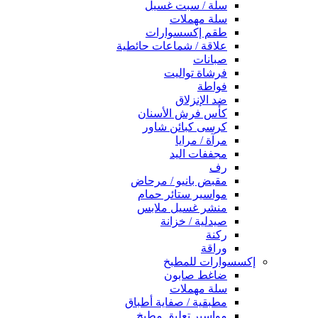
سلة / سبت غسيل
سلة مهملات
طقم إكسسوارات
علاقة / شماعات حائطية
صبانات
فرشاة تواليت
فواطة
ضد الإنزلاق
كأس فرش الأسنان
كرسى كبائن شاور
مرآة / مرايا
مجففات اليد
رف
مقبض بانيو / مرحاض
مواسير ستائر حمام
منشر غسيل ملابس
صيدلية / خزانة
ركنة
وراقة
إكسسوارات للمطبخ
ضاغط صابون
سلة مهملات
مطبقية / صفاية أطباق
مواسير تعليق مطبخ