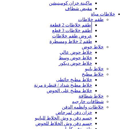
ماكينة خزان كومبنيشن
مقبض شطاف
خلاطات مياة
طقم خلاطات
أطقم خلاطات 2 قطعة
أطقم خلاطات 3 قطع
عروض طقم خلاطات
طقم 2 خلاط ومسطرة
خلاط حوض
خلاط حوض عالي
خلاط حوض وسط
خلاط حوض ديكور
خلاط بانيو
خلاط مطبخ
خلاط مطبخ حائطى
خلاط مطبخ شداد / قنطرة مرنة
خلاط مطبخ على الحوض
خلاط شطافة
شطافات خارجيه
خلاطات وانظمه الدفن
خزان دفن لمرحاض
جسم دفن و وش الخلاط للبانيو
جسم دفن وش الخلاط للحوض
طقم دفن كامل