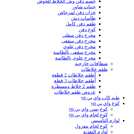
جسم دفن وش الخلاط للحوض
جيتات شاور
خزان دفن لمرحاض
طاسات دش
طقم دفن كامل
كوع دفن
مخرج دفن سفلي
مخرج دفن سقفى
مخرج دفن علوي
مخرج سقفى بالطاسة
مخرج علوى بالطاسة
شطافات خارجيه
طقم خلاطات
أطقم خلاطات 2 قطعة
أطقم خلاطات 3 قطع
طقم 2 خلاط ومسطرة
عروض طقم خلاطات
طبه كاب واي بي yp
كوع واي بي yp
كوع بسن واي بي yp
كوع لحام واي بي yp
لوازم التأسيس
كوع لحام معزول
لوازم التغذية