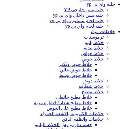
جلبه واي بي yp
جلبة بسن خارجي YP
جلبه بسن داخلي واي بي yp
جلبه لحام مسلوب واي بي yp
جلبه لحام واي بي yp
خلاطات مياة
ثرموستات
خلاط بانيو
خلاط بيديه
خلاط حواض
خلاط حوض
خلاط حوض ديكور
خلاط حوض عالي
خلاط حوض وسط
خلاط دوش
خلاط شطافه
خلاط مطبخ
خلاط مطبخ حائطى
خلاط مطبخ شداد / قنطرة مرنة
خلاط مطبخ على الحوض
خلاطات الكترونية بالاشعة الحمراء
خلاطات وانظمه الدفن
جسم دفن و وش الخلاط للبانيو