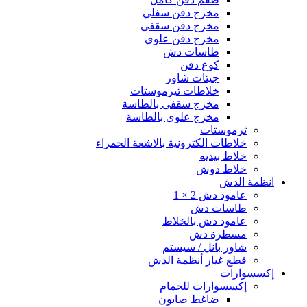
مخرج دفن سفلي
مخرج دفن سقفى
مخرج دفن علوي
طاسات دش
كوع دفن
جيتات شاور
خلاطات ثيرموستات
مخرج سقفى بالطاسة
مخرج علوى بالطاسة
ثرموستات
خلاطات الكترونية بالاشعة الحمراء
خلاط بيديه
خلاط دوش
انظمة الدش
عامود دش 2 × 1
طاسات دش
عامود دش بالخلاط
مسطرة دش
شاور بانل / سيستم
قطع غيار أنظمة الدش
إكسسوارات
إكسسوارات للحمام
ضاغط صابون