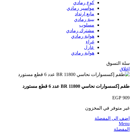
كوع رمادي
مواسير رمادي
مانع ارتداد
بيبة رمادي
مسلوب
مشترك رمادي
هواية رمادي
غراء
عازل
هواية رمادي
سلة التسوق
اغلاق
طقم إكسسوارات نحاسي BR 11800 عدد 6 قطع مستورد
EGP
909
غير متوفر في المخزون
اضف الى المفضلة
Menu
المفضلة