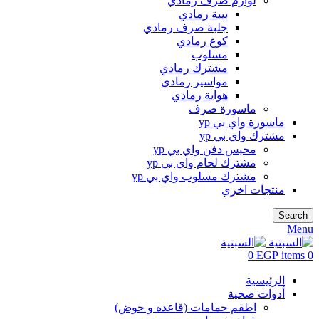
لوازم صرف رمادي
بيبة رمادي
جلبة صرف رمادي
كوع رمادي
مسلوب
مشترك رمادي
مواسير رمادي
هواية رمادي
ماسورة صرف
ماسورة واي بي yp
مشترك واي بي yp
محبس دفن واي بي yp
مشترك لحام واي بي yp
مشترك مسلوب واي بي yp
منتجات اخري
Search
Menu
0
EGP
items
0
الرئيسية
أدوات صحية
اطقم حمامات (قاعده و حوض)