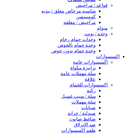
قواعد / مراحيض
شاسيه مرحاض معلق / بيديه
كومبنيشن
مراحيض / معلقه
مبوله
وحده / يونت
وحدات حمام رخام
وحدة حمام بالحوض
وحدة حمام بدون حوض
إكسسوارات
إكسسوارات عامة
ترابيزة مكواة
سلة مهملات عامة
علاقة
إكسسوارات للحمام
ركنة
سلة / سبت غسيل
سلة مهملات
صبانات
صيدلية / خزانة
ضاغط صابون
ضد الإنزلاق
طقم إكسسوارات