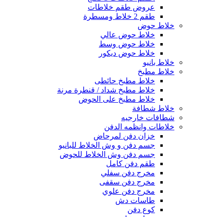
عروض طقم خلاطات
طقم 2 خلاط ومسطرة
خلاط حوض
خلاط حوض عالي
خلاط حوض وسط
خلاط حوض ديكور
خلاط بانيو
خلاط مطبخ
خلاط مطبخ حائطى
خلاط مطبخ شداد / قنطرة مرنة
خلاط مطبخ على الحوض
خلاط شطافة
شطافات خارجيه
خلاطات وانظمه الدفن
خزان دفن لمرحاض
جسم دفن و وش الخلاط للبانيو
جسم دفن وش الخلاط للحوض
طقم دفن كامل
مخرج دفن سفلي
مخرج دفن سقفى
مخرج دفن علوي
طاسات دش
كوع دفن