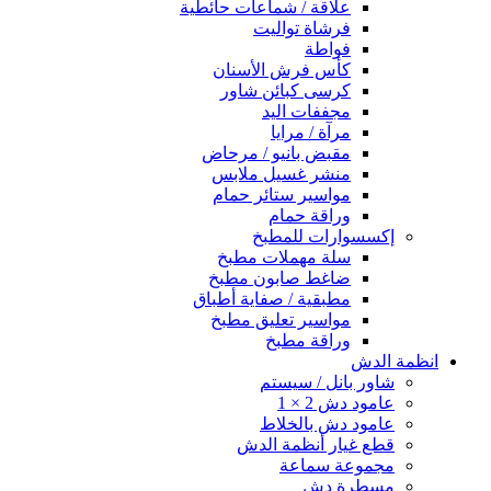
علاقة / شماعات حائطية
فرشاة تواليت
فواطة
كأس فرش الأسنان
كرسى كبائن شاور
مجففات اليد
مرآة / مرايا
مقبض بانيو / مرحاض
منشر غسيل ملابس
مواسير ستائر حمام
وراقة حمام
إكسسوارات للمطبخ
سلة مهملات مطبخ
ضاغط صابون مطبخ
مطبقية / صفاية أطباق
مواسير تعليق مطبخ
وراقة مطبخ
انظمة الدش
شاور بانل / سيستم
عامود دش 2 × 1
عامود دش بالخلاط
قطع غيار أنظمة الدش
مجموعة سماعة
مسطرة دش