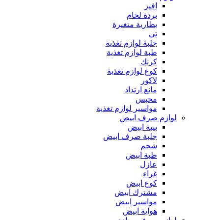
افيز
بردة لحام
بطارية متغيرة
تي
جلبة لوازم تغذية
طبة لوازم تغذية
كرنك
كوع لوازم تغذية
لاكور
مانع ارتداد
محبس
مواسير لوازم تغذية
لوازم صرف ابيض
بيبة ابيض
جلبة صرف ابيض
شحم
طبة ابيض
عازل
غراء
كوع ابيض
مشترك ابيض
مواسير ابيض
هواية ابيض