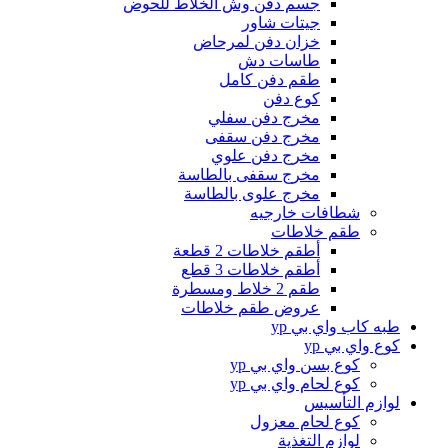
جسم دفن وش الخلاط للحوض
جيتات شاور
خزان دفن لمرحاض
طاسات دش
طقم دفن كامل
كوع دفن
مخرج دفن سفلي
مخرج دفن سقفى
مخرج دفن علوي
مخرج سقفى بالطاسة
مخرج علوى بالطاسة
شطافات خارجيه
طقم خلاطات
أطقم خلاطات 2 قطعة
أطقم خلاطات 3 قطع
طقم 2 خلاط ومسطرة
عروض طقم خلاطات
طبه كاب واي بي yp
كوع واي بي yp
كوع بسن واي بي yp
كوع لحام واي بي yp
لوازم التأسيس
كوع لحام معزول
لوازم التغذية