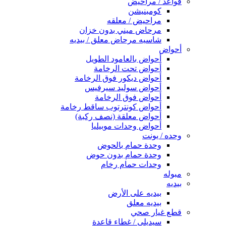
قواعد / مراحيض
كومبنيشن
مراحيض / معلقه
مرحاض ميني بدون خزان
شاسيه مرحاض معلق / بيديه
أحواض
أحواض بالعامود الطويل
أحواض تحت الرخامة
أحواض ديكور فوق الرخامة
أحواض سوليد سيرفيس
أحواض فوق الرخامة
أحواض كونترتوب ساقط رخامة
أحواض معلقة (نصف ركبة)
أحواض وحدات موبيليا
وحده / يونت
وحدة حمام بالحوض
وحدة حمام بدون حوض
وحدات حمام رخام
مبوله
بيديه
بيديه على الأرض
بيديه معلق
قطع غيار صحي
سيديلى / غطاء قاعدة