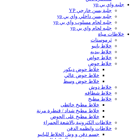
جلبه واي بي yp
جلبة بسن خارجي YP
جلبه بسن داخلي واي بي yp
جلبه لحام مسلوب واي بي yp
جلبه لحام واي بي yp
خلاطات مياة
ثرموستات
خلاط بانيو
خلاط بيديه
خلاط حواض
خلاط حوض
خلاط حوض ديكور
خلاط حوض عالي
خلاط حوض وسط
خلاط دوش
خلاط شطافه
خلاط مطبخ
خلاط مطبخ حائطى
خلاط مطبخ شداد / قنطرة مرنة
خلاط مطبخ على الحوض
خلاطات الكترونية بالاشعة الحمراء
خلاطات وانظمه الدفن
جسم دفن و وش الخلاط للبانيو