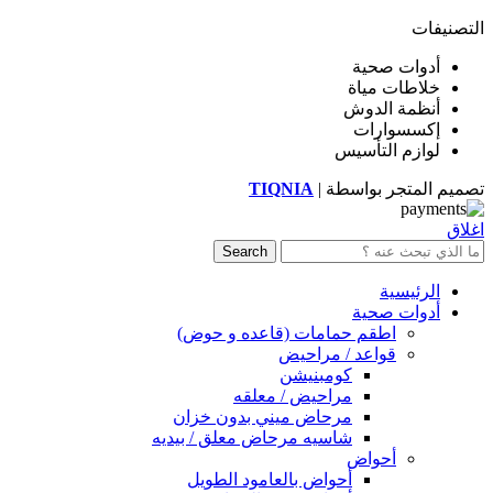
التصنيفات
أدوات صحية
خلاطات مياة
أنظمة الدوش
إكسسوارات
لوازم التأسيس
تصميم المتجر بواسطة |
TIQNIA
اغلاق
Search
الرئيسية
أدوات صحية
اطقم حمامات (قاعده و حوض)
قواعد / مراحيض
كومبنيشن
مراحيض / معلقه
مرحاض ميني بدون خزان
شاسيه مرحاض معلق / بيديه
أحواض
أحواض بالعامود الطويل