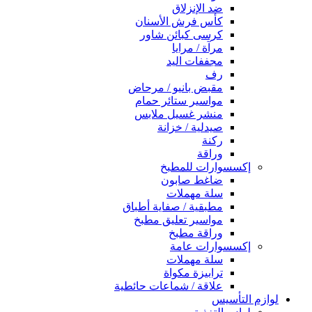
ضد الإنزلاق
كأس فرش الأسنان
كرسى كبائن شاور
مرآة / مرايا
مجففات اليد
رف
مقبض بانيو / مرحاض
مواسير ستائر حمام
منشر غسيل ملابس
صيدلية / خزانة
ركنة
وراقة
إكسسوارات للمطبخ
ضاغط صابون
سلة مهملات
مطبقية / صفاية أطباق
مواسير تعليق مطبخ
وراقة مطبخ
إكسسوارات عامة
سلة مهملات
ترابيزة مكواة
علاقة / شماعات حائطية
لوازم التأسيس