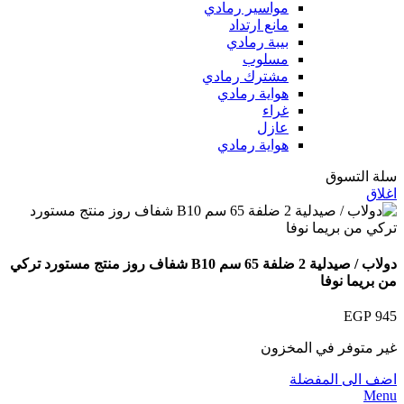
مواسير رمادي
مانع ارتداد
بيبة رمادي
مسلوب
مشترك رمادي
هواية رمادي
غراء
عازل
هواية رمادي
سلة التسوق
اغلاق
دولاب / صيدلية 2 ضلفة 65 سم B10 شفاف روز منتج مستورد تركي
من بريما نوفا
EGP
945
غير متوفر في المخزون
اضف الى المفضلة
Menu