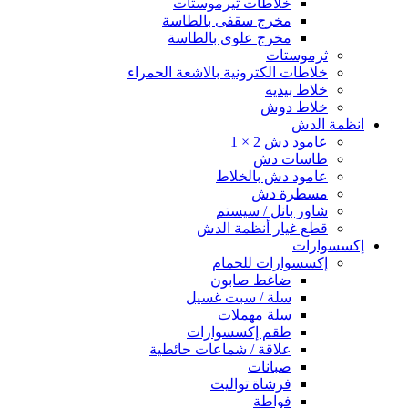
خلاطات ثيرموستات
مخرج سقفى بالطاسة
مخرج علوى بالطاسة
ثرموستات
خلاطات الكترونية بالاشعة الحمراء
خلاط بيديه
خلاط دوش
انظمة الدش
عامود دش 2 × 1
طاسات دش
عامود دش بالخلاط
مسطرة دش
شاور بانل / سيستم
قطع غيار أنظمة الدش
إكسسوارات
إكسسوارات للحمام
ضاغط صابون
سلة / سبت غسيل
سلة مهملات
طقم إكسسوارات
علاقة / شماعات حائطية
صبانات
فرشاة تواليت
فواطة