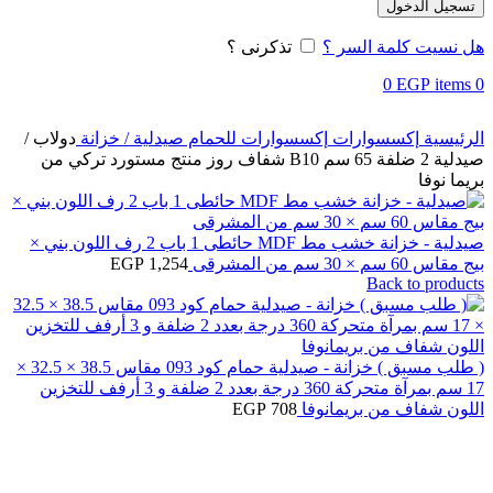
تسجيل الدخول
هل نسيت كلمة السر ؟
تذكرنى ؟
0
EGP
items
0
الرئيسية
إكسسوارات
إكسسوارات للحمام
صيدلية / خزانة
دولاب /
صيدلية 2 ضلفة 65 سم B10 شفاف روز منتج مستورد تركي من
بريما نوفا
صيدلية - خزانة خشب مط MDF حائطى 1 باب 2 رف اللون بني ×
بيج مقاس 60 سم × 30 سم من المشرقى
1,254
EGP
Back to products
( طلب مسبق ) خزانة - صيدلية حمام كود 093 مقاس 38.5 × 32.5 ×
17 سم بمرآة متحركة 360 درجة بعدد 2 ضلفة و 3 أرفف للتخزين
اللون شفاف من بريمانوفا
708
EGP
Click to enlarge