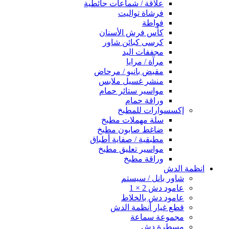
علاقة / شماعات حائطية
فرشاة تواليت
فواطة
كأس فرش الأسنان
كرسى كبائن شاور
مجففات اليد
مرآة / مرايا
مقبض بانيو / مرحاض
منشر غسيل ملابس
مواسير ستائر حمام
وراقة حمام
إكسسوارات للمطبخ
سلة مهملات مطبخ
ضاغط صابون مطبخ
مطبقية / صفاية أطباق
مواسير تعليق مطبخ
وراقة مطبخ
انظمة الدش
شاور بانل / سيستم
عامود دش 2 × 1
عامود دش بالخلاط
قطع غيار أنظمة الدش
مجموعة سماعة
مسطرة دش