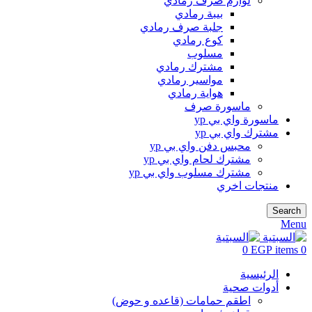
لوازم صرف رمادي
بيبة رمادي
جلبة صرف رمادي
كوع رمادي
مسلوب
مشترك رمادي
مواسير رمادي
هواية رمادي
ماسورة صرف
ماسورة واي بي yp
مشترك واي بي yp
محبس دفن واي بي yp
مشترك لحام واي بي yp
مشترك مسلوب واي بي yp
منتجات اخري
Search
Menu
0
EGP
items
0
الرئيسية
أدوات صحية
اطقم حمامات (قاعده و حوض)