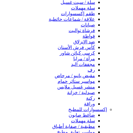
سلة / سبت غسيل
سلة مهملات
طقم إكسسوارات
علاقة / شماعات حائطية
صبانات
فرشاة تواليت
فواطة
ضد الإنزلاق
كأس فرش الأسنان
كرسى كبائن شاور
مرآة / مرايا
مجففات اليد
رف
مقبض بانيو / مرحاض
مواسير ستائر حمام
منشر غسيل ملابس
صيدلية / خزانة
ركنة
وراقة
إكسسوارات للمطبخ
ضاغط صابون
سلة مهملات
مطبقية / صفاية أطباق
مواسير تعليق مطبخ