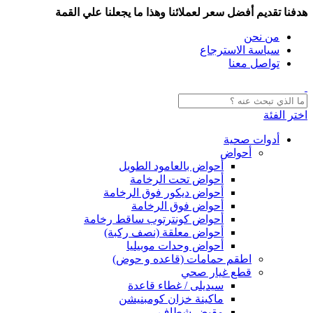
هدفنا تقديم أفضل سعر لعملائنا وهذا ما يجعلنا علي القمة
من نحن
سياسة الاسترجاع
تواصل معنا
اختر الفئة
أدوات صحية
أحواض
أحواض بالعامود الطويل
أحواض تحت الرخامة
أحواض ديكور فوق الرخامة
أحواض فوق الرخامة
أحواض كونترتوب ساقط رخامة
أحواض معلقة (نصف ركبة)
أحواض وحدات موبيليا
اطقم حمامات (قاعده و حوض)
قطع غيار صحي
سيديلى / غطاء قاعدة
ماكينة خزان كومبنيشن
مقبض شطاف