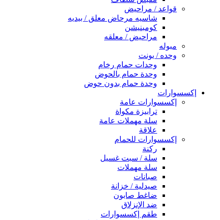
قواعد / مراحيض
شاسيه مرحاض معلق / بيديه
كومبنيشن
مراحيض / معلقه
مبوله
وحده / يونت
وحدات حمام رخام
وحدة حمام بالحوض
وحدة حمام بدون حوض
إكسسوارات
إكسسوارات عامة
ترابيزة مكواة
سلة مهملات عامة
علاقة
إكسسوارات للحمام
ركنة
سلة / سبت غسيل
سلة مهملات
صبانات
صيدلية / خزانة
ضاغط صابون
ضد الإنزلاق
طقم إكسسوارات