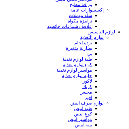
وراقة مطبخ
إكسسوارات عامة
سلة مهملات
ترابيزة مكواة
علاقة / شماعات حائطية
لوازم التأسيس
لوازم التغذية
بردة لحام
بطارية متغيرة
تي
طبة لوازم تغذية
كوع لوازم تغذية
مواسير لوازم تغذية
جلبة لوازم تغذية
لاكور
كرنك
محبس
افيز
لوازم صرف ابيض
طبة ابيض
كوع ابيض
مواسير ابيض
بيبة ابيض