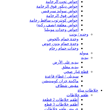
أحواض تحت الرخامة
أحواض ديكور فوق الرخامة
أحواض سوليد سيرفيس
أحواض فوق الرخامة
أحواض كونترتوب ساقط رخامة
أحواض معلقة (نصف ركبة)
أحواض وحدات موبيليا
وحده / يونت
وحدة حمام بالحوض
وحدة حمام بدون حوض
وحدات حمام رخام
مبوله
بيديه
بيديه على الأرض
بيديه معلق
قطع غيار صحي
سيديلى / غطاء قاعدة
ماكينة خزان كومبنيشن
مقبض شطاف
خلاطات مياة
طقم خلاطات
أطقم خلاطات 2 قطعة
أطقم خلاطات 3 قطع
عروض طقم خلاطات