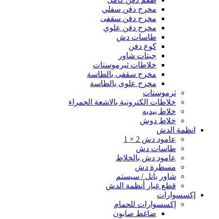
مخرج دفن سفلي
مخرج دفن سقفى
مخرج دفن علوي
طاسات دش
كوع دفن
جيتات شاور
خلاطات ثيرموستات
مخرج سقفى بالطاسة
مخرج علوى بالطاسة
ثرموستات
خلاطات الكترونية بالاشعة الحمراء
خلاط بيديه
خلاط دوش
انظمة الدش
عامود دش 2 × 1
طاسات دش
عامود دش بالخلاط
مسطرة دش
شاور بانل / سيستم
قطع غيار أنظمة الدش
إكسسوارات
إكسسوارات للحمام
ضاغط صابون