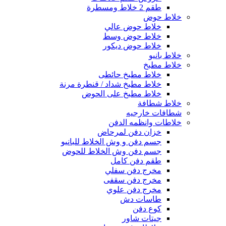
طقم 2 خلاط ومسطرة
خلاط حوض
خلاط حوض عالي
خلاط حوض وسط
خلاط حوض ديكور
خلاط بانيو
خلاط مطبخ
خلاط مطبخ حائطى
خلاط مطبخ شداد / قنطرة مرنة
خلاط مطبخ على الحوض
خلاط شطافة
شطافات خارجيه
خلاطات وانظمه الدفن
خزان دفن لمرحاض
جسم دفن و وش الخلاط للبانيو
جسم دفن وش الخلاط للحوض
طقم دفن كامل
مخرج دفن سفلي
مخرج دفن سقفى
مخرج دفن علوي
طاسات دش
كوع دفن
جيتات شاور