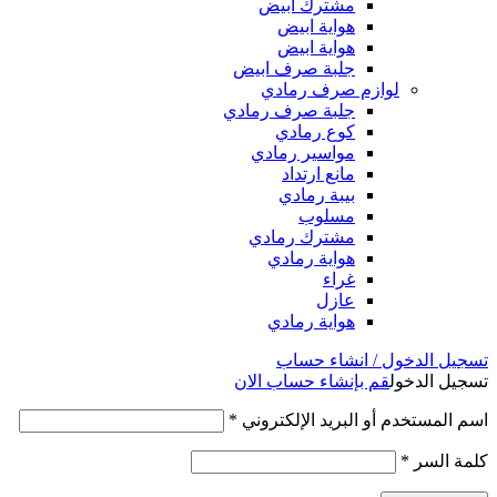
مشترك ابيض
هواية ابيض
هواية ابيض
جلبة صرف ابيض
لوازم صرف رمادي
جلبة صرف رمادي
كوع رمادي
مواسير رمادي
مانع ارتداد
بيبة رمادي
مسلوب
مشترك رمادي
هواية رمادي
غراء
عازل
هواية رمادي
تسجيل الدخول / انشاء حساب
تسجيل الدخول
قم بإنشاء حساب الان
اسم المستخدم أو البريد الإلكتروني
*
كلمة السر
*