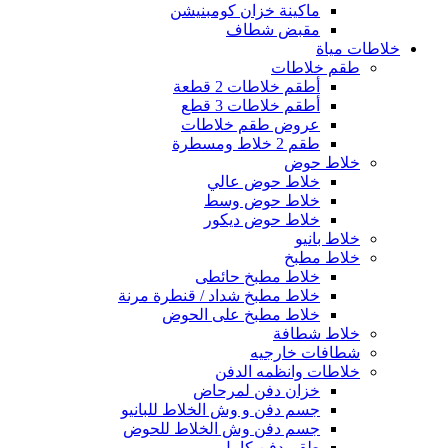
ماكينة خزان كومبنيشن
مقبض شطاف
خلاطات مياة
طقم خلاطات
أطقم خلاطات 2 قطعة
أطقم خلاطات 3 قطع
عروض طقم خلاطات
طقم 2 خلاط ومسطرة
خلاط حوض
خلاط حوض عالي
خلاط حوض وسط
خلاط حوض ديكور
خلاط بانيو
خلاط مطبخ
خلاط مطبخ حائطى
خلاط مطبخ شداد / قنطرة مرنة
خلاط مطبخ على الحوض
خلاط شطافة
شطافات خارجيه
خلاطات وانظمه الدفن
خزان دفن لمرحاض
جسم دفن و وش الخلاط للبانيو
جسم دفن وش الخلاط للحوض
طقم دفن كامل