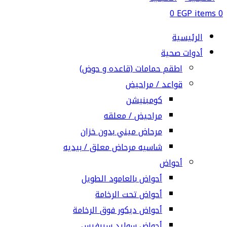
0
EGP
items
0
الرئيسية
أدوات صحية
اطقم حمامات (قاعده و حوض)
قواعد / مراحيض
كومبنيشن
مراحيض / معلقه
مرحاض ميني بدون خزان
شاسيه مرحاض معلق / بيديه
أحواض
أحواض بالعامود الطويل
أحواض تحت الرخامة
أحواض ديكور فوق الرخامة
أحواض سوليد سيرفيس