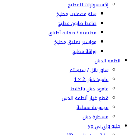
إكسسوارات للمطبخ
سلة مهملات مطبخ
ضاغط صابون مطبخ
مطبقية / صفاية أطباق
مواسير تعليق مطبخ
وراقة مطبخ
انظمة الدش
شاور بانل / سيستم
عامود دش 2 × 1
عامود دش بالخلاط
قطع غيار أنظمة الدش
مجموعة سماعة
مسطرة دش
جلبه واي بي yp