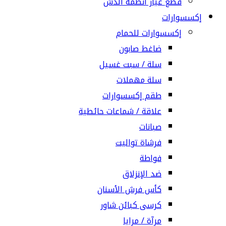
قطع غيار أنظمة الدش
إكسسوارات
إكسسوارات للحمام
ضاغط صابون
سلة / سبت غسيل
سلة مهملات
طقم إكسسوارات
علاقة / شماعات حائطية
صبانات
فرشاة تواليت
فواطة
ضد الإنزلاق
كأس فرش الأسنان
كرسى كبائن شاور
مرآة / مرايا