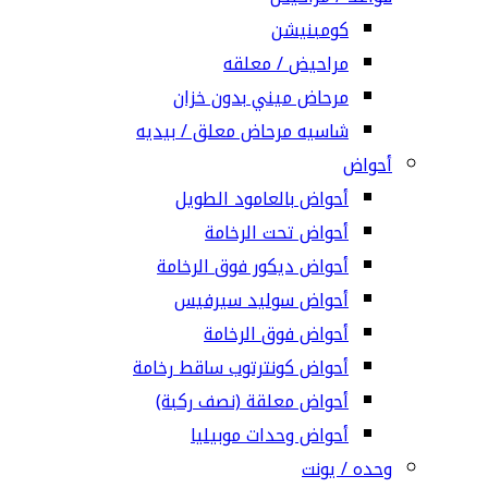
كومبنيشن
مراحيض / معلقه
مرحاض ميني بدون خزان
شاسيه مرحاض معلق / بيديه
أحواض
أحواض بالعامود الطويل
أحواض تحت الرخامة
أحواض ديكور فوق الرخامة
أحواض سوليد سيرفيس
أحواض فوق الرخامة
أحواض كونترتوب ساقط رخامة
أحواض معلقة (نصف ركبة)
أحواض وحدات موبيليا
وحده / يونت