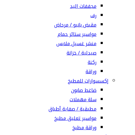
مجففات اليد
رف
مقبض بانيو / مرحاض
مواسير ستائر حمام
منشر غسيل ملابس
صيدلية / خزانة
ركنة
وراقة
إكسسوارات للمطبخ
ضاغط صابون
سلة مهملات
مطبقية / صفاية أطباق
مواسير تعليق مطبخ
وراقة مطبخ