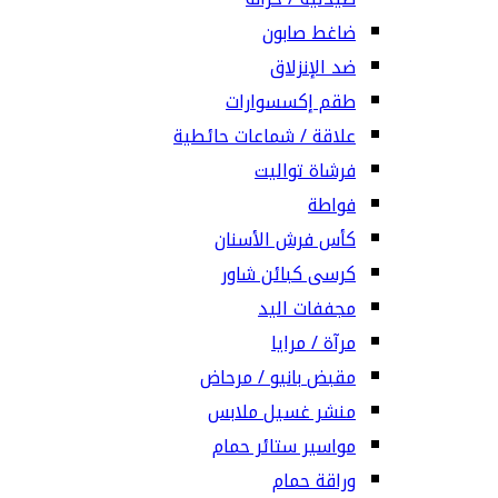
ضاغط صابون
ضد الإنزلاق
طقم إكسسوارات
علاقة / شماعات حائطية
فرشاة تواليت
فواطة
كأس فرش الأسنان
كرسى كبائن شاور
مجففات اليد
مرآة / مرايا
مقبض بانيو / مرحاض
منشر غسيل ملابس
مواسير ستائر حمام
وراقة حمام