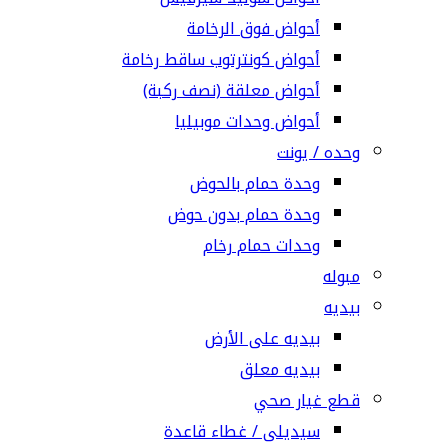
أحواض فوق الرخامة
أحواض كونترتوب ساقط رخامة
أحواض معلقة (نصف ركبة)
أحواض وحدات موبيليا
وحده / يونت
وحدة حمام بالحوض
وحدة حمام بدون حوض
وحدات حمام رخام
مبوله
بيديه
بيديه على الأرض
بيديه معلق
قطع غيار صحي
سيديلى / غطاء قاعدة