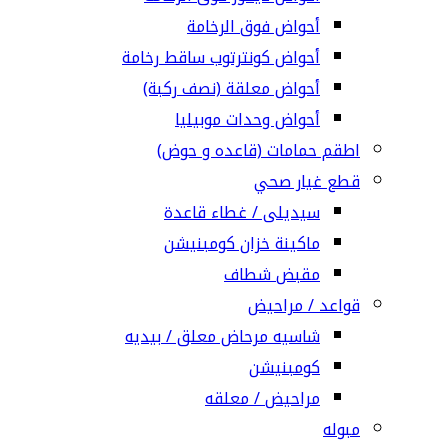
أحواض فوق الرخامة
أحواض كونترتوب ساقط رخامة
أحواض معلقة (نصف ركبة)
أحواض وحدات موبيليا
اطقم حمامات (قاعده و حوض)
قطع غيار صحي
سيديلى / غطاء قاعدة
ماكينة خزان كومبنيشن
مقبض شطاف
قواعد / مراحيض
شاسيه مرحاض معلق / بيديه
كومبنيشن
مراحيض / معلقه
مبوله