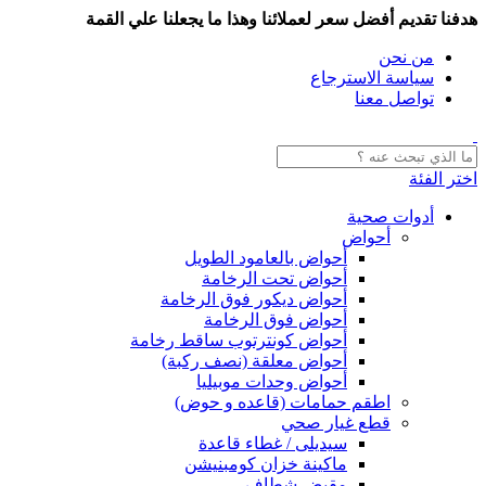
هدفنا تقديم أفضل سعر لعملائنا وهذا ما يجعلنا علي القمة
من نحن
سياسة الاسترجاع
تواصل معنا
اختر الفئة
أدوات صحية
أحواض
أحواض بالعامود الطويل
أحواض تحت الرخامة
أحواض ديكور فوق الرخامة
أحواض فوق الرخامة
أحواض كونترتوب ساقط رخامة
أحواض معلقة (نصف ركبة)
أحواض وحدات موبيليا
اطقم حمامات (قاعده و حوض)
قطع غيار صحي
سيديلى / غطاء قاعدة
ماكينة خزان كومبنيشن
مقبض شطاف