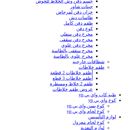
جسم دفن وش الخلاط للحوض
جيتات شاور
خزان دفن لمرحاض
طاسات دش
طقم دفن كامل
كوع دفن
مخرج دفن سفلي
مخرج دفن سقفى
مخرج دفن علوي
مخرج سقفى بالطاسة
مخرج علوى بالطاسة
شطافات خارجيه
طقم خلاطات
أطقم خلاطات 2 قطعة
أطقم خلاطات 3 قطع
طقم 2 خلاط ومسطرة
عروض طقم خلاطات
طبه كاب واي بي yp
كوع واي بي yp
كوع بسن واي بي yp
كوع لحام واي بي yp
لوازم التأسيس
كوع لحام معزول
لوازم التغذية