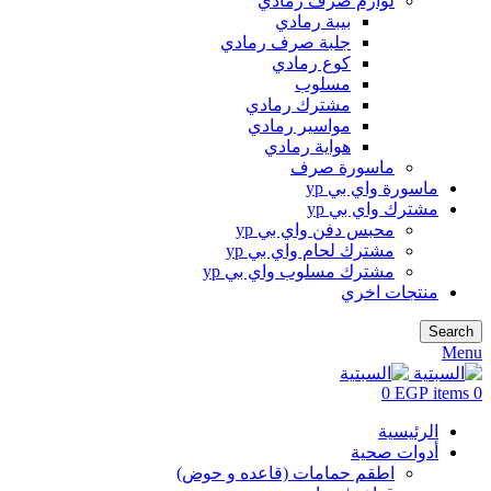
لوازم صرف رمادي
بيبة رمادي
جلبة صرف رمادي
كوع رمادي
مسلوب
مشترك رمادي
مواسير رمادي
هواية رمادي
ماسورة صرف
ماسورة واي بي yp
مشترك واي بي yp
محبس دفن واي بي yp
مشترك لحام واي بي yp
مشترك مسلوب واي بي yp
منتجات اخري
Search
Menu
0
EGP
items
0
الرئيسية
أدوات صحية
اطقم حمامات (قاعده و حوض)