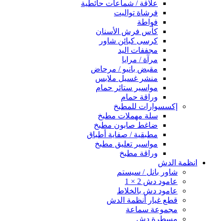
علاقة / شماعات حائطية
فرشاة تواليت
فواطة
كأس فرش الأسنان
كرسى كبائن شاور
مجففات اليد
مرآة / مرايا
مقبض بانيو / مرحاض
منشر غسيل ملابس
مواسير ستائر حمام
وراقة حمام
إكسسوارات للمطبخ
سلة مهملات مطبخ
ضاغط صابون مطبخ
مطبقية / صفاية أطباق
مواسير تعليق مطبخ
وراقة مطبخ
انظمة الدش
شاور بانل / سيستم
عامود دش 2 × 1
عامود دش بالخلاط
قطع غيار أنظمة الدش
مجموعة سماعة
مسطرة دش