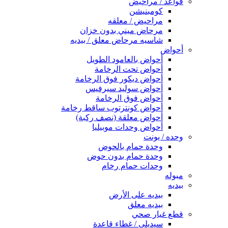
قواعد / مراحيض
كومبنيشن
مراحيض / معلقه
مرحاض ميني بدون خزان
شاسيه مرحاض معلق / بيديه
أحواض
أحواض بالعامود الطويل
أحواض تحت الرخامة
أحواض ديكور فوق الرخامة
أحواض سوليد سيرفيس
أحواض فوق الرخامة
أحواض كونترتوب ساقط رخامة
أحواض معلقة (نصف ركبة)
أحواض وحدات موبيليا
وحده / يونت
وحدة حمام بالحوض
وحدة حمام بدون حوض
وحدات حمام رخام
مبوله
بيديه
بيديه على الأرض
بيديه معلق
قطع غيار صحي
سيديلى / غطاء قاعدة