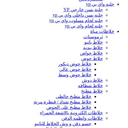
جلبه واي بي yp
جلبة بسن خارجي YP
جلبه بسن داخلي واي بي yp
جلبه لحام مسلوب واي بي yp
جلبه لحام واي بي yp
خلاطات مياة
ثرموستات
خلاط بانيو
خلاط بيديه
خلاط حواض
خلاط حوض
خلاط حوض ديكور
خلاط حوض عالي
خلاط حوض وسط
خلاط دوش
خلاط شطافه
خلاط مطبخ
خلاط مطبخ حائطى
خلاط مطبخ شداد / قنطرة مرنة
خلاط مطبخ على الحوض
خلاطات الكترونية بالاشعة الحمراء
خلاطات وانظمه الدفن
جسم دفن و وش الخلاط للبانيو