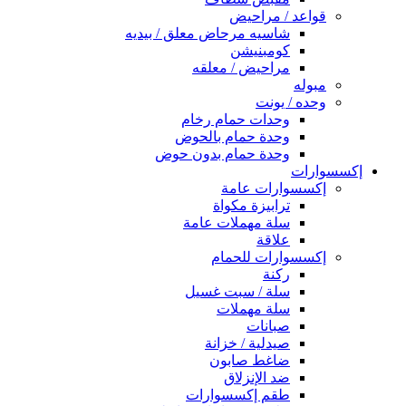
قواعد / مراحيض
شاسيه مرحاض معلق / بيديه
كومبنيشن
مراحيض / معلقه
مبوله
وحده / يونت
وحدات حمام رخام
وحدة حمام بالحوض
وحدة حمام بدون حوض
إكسسوارات
إكسسوارات عامة
ترابيزة مكواة
سلة مهملات عامة
علاقة
إكسسوارات للحمام
ركنة
سلة / سبت غسيل
سلة مهملات
صبانات
صيدلية / خزانة
ضاغط صابون
ضد الإنزلاق
طقم إكسسوارات