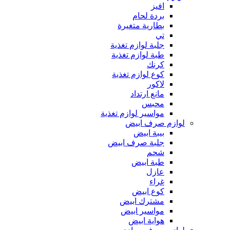
افيز
بردة لحام
بطارية متغيرة
تي
جلبة لوازم تغذية
طبة لوازم تغذية
كرنك
كوع لوازم تغذية
لاكور
مانع ارتداد
محبس
مواسير لوازم تغذية
لوازم صرف ابيض
بيبة ابيض
جلبة صرف ابيض
شحم
طبة ابيض
عازل
غراء
كوع ابيض
مشترك ابيض
مواسير ابيض
هواية ابيض