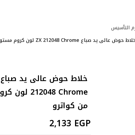
زم التأسيس
اط حوض عالى يد صباع ZX 212048 Chrome لون كروم مستورد من كواترو
212048 Chrome 
من كواترو
2,133
EGP