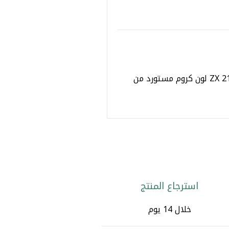
خلاط حوض عالى يد صباع ZX 212048 Chrome لون كروم مستورد من
استرجاع المنتج
خلال 14 يوم