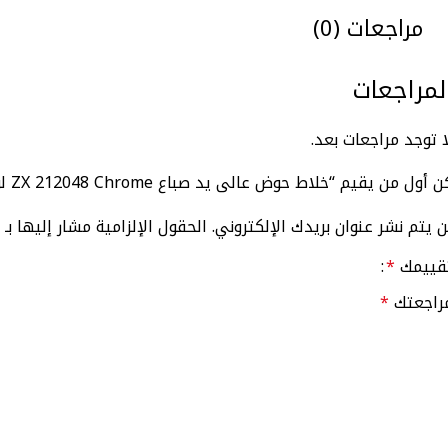
مراجعات (0)
لمراجعات
ا توجد مراجعات بعد.
 أول من يقيم “خلاط حوض عالى يد صباع ZX 212048 Chrome لون كروم مستورد من كواترو”
ن يتم نشر عنوان بريدك الإلكتروني.
الحقول الإلزامية مشار إليها بـ
قييمك
*
راجعتك
*