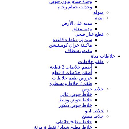
وحدة حمام بدون حوض
وحدات حمام رخام
مبوله
بيديه
بيديه على الأرض
بيديه معلق
قطع غيار صحي
سيديلى / غطاء قاعدة
ماكينة خزان كومبنيشن
مقبض شطاف
خلاطات مياة
طقم خلاطات
أطقم خلاطات 2 قطعة
أطقم خلاطات 3 قطع
عروض طقم خلاطات
طقم 2 خلاط ومسطرة
خلاط حوض
خلاط حوض عالي
خلاط حوض وسط
خلاط حوض ديكور
خلاط بانيو
خلاط مطبخ
خلاط مطبخ حائطى
خلاط مطبخ شداد / قنطرة مرنة