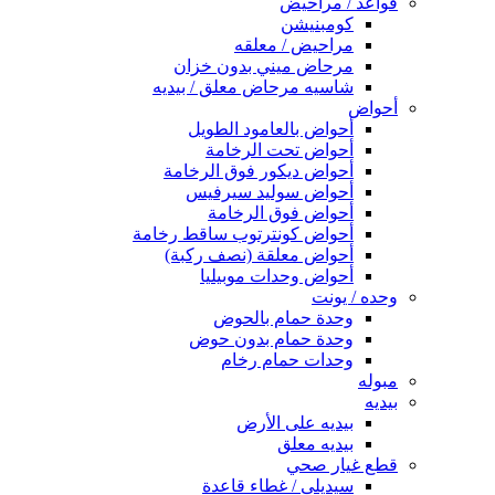
قواعد / مراحيض
كومبنيشن
مراحيض / معلقه
مرحاض ميني بدون خزان
شاسيه مرحاض معلق / بيديه
أحواض
أحواض بالعامود الطويل
أحواض تحت الرخامة
أحواض ديكور فوق الرخامة
أحواض سوليد سيرفيس
أحواض فوق الرخامة
أحواض كونترتوب ساقط رخامة
أحواض معلقة (نصف ركبة)
أحواض وحدات موبيليا
وحده / يونت
وحدة حمام بالحوض
وحدة حمام بدون حوض
وحدات حمام رخام
مبوله
بيديه
بيديه على الأرض
بيديه معلق
قطع غيار صحي
سيديلى / غطاء قاعدة