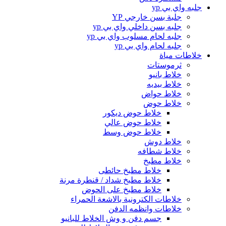
جلبه واي بي yp
جلبة بسن خارجي YP
جلبه بسن داخلي واي بي yp
جلبه لحام مسلوب واي بي yp
جلبه لحام واي بي yp
خلاطات مياة
ثرموستات
خلاط بانيو
خلاط بيديه
خلاط حواض
خلاط حوض
خلاط حوض ديكور
خلاط حوض عالي
خلاط حوض وسط
خلاط دوش
خلاط شطافه
خلاط مطبخ
خلاط مطبخ حائطى
خلاط مطبخ شداد / قنطرة مرنة
خلاط مطبخ على الحوض
خلاطات الكترونية بالاشعة الحمراء
خلاطات وانظمه الدفن
جسم دفن و وش الخلاط للبانيو