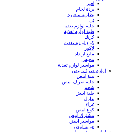
افيز
بردة لحام
بطارية متغيرة
تي
جلبة لوازم تغذية
طبة لوازم تغذية
كرنك
كوع لوازم تغذية
لاكور
مانع ارتداد
محبس
مواسير لوازم تغذية
لوازم صرف ابيض
بيبة ابيض
جلبة صرف ابيض
شحم
طبة ابيض
عازل
غراء
كوع ابيض
مشترك ابيض
مواسير ابيض
هواية ابيض