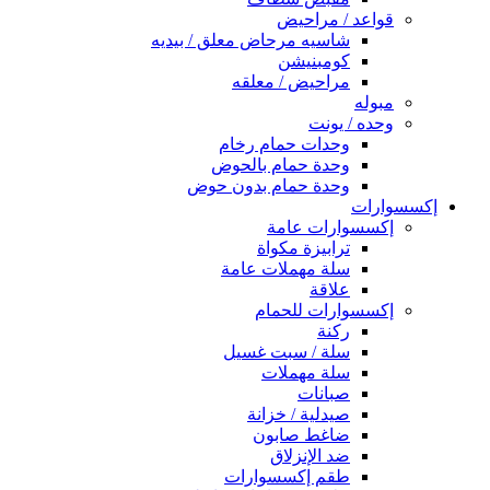
قواعد / مراحيض
شاسيه مرحاض معلق / بيديه
كومبنيشن
مراحيض / معلقه
مبوله
وحده / يونت
وحدات حمام رخام
وحدة حمام بالحوض
وحدة حمام بدون حوض
إكسسوارات
إكسسوارات عامة
ترابيزة مكواة
سلة مهملات عامة
علاقة
إكسسوارات للحمام
ركنة
سلة / سبت غسيل
سلة مهملات
صبانات
صيدلية / خزانة
ضاغط صابون
ضد الإنزلاق
طقم إكسسوارات