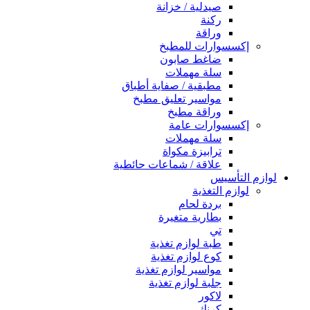
صيدلية / خزانة
ركنة
وراقة
إكسسوارات للمطبخ
ضاغط صابون
سلة مهملات
مطبقية / صفاية أطباق
مواسير تعليق مطبخ
وراقة مطبخ
إكسسوارات عامة
سلة مهملات
ترابيزة مكواة
علاقة / شماعات حائطية
لوازم التأسيس
لوازم التغذية
بردة لحام
بطارية متغيرة
تي
طبة لوازم تغذية
كوع لوازم تغذية
مواسير لوازم تغذية
جلبة لوازم تغذية
لاكور
كرنك