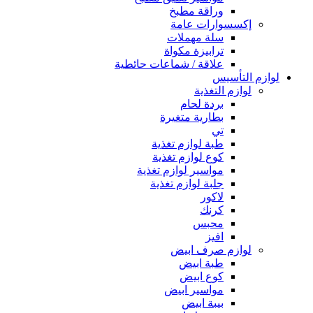
وراقة مطبخ
إكسسوارات عامة
سلة مهملات
ترابيزة مكواة
علاقة / شماعات حائطية
لوازم التأسيس
لوازم التغذية
بردة لحام
بطارية متغيرة
تي
طبة لوازم تغذية
كوع لوازم تغذية
مواسير لوازم تغذية
جلبة لوازم تغذية
لاكور
كرنك
محبس
افيز
لوازم صرف ابيض
طبة ابيض
كوع ابيض
مواسير ابيض
بيبة ابيض