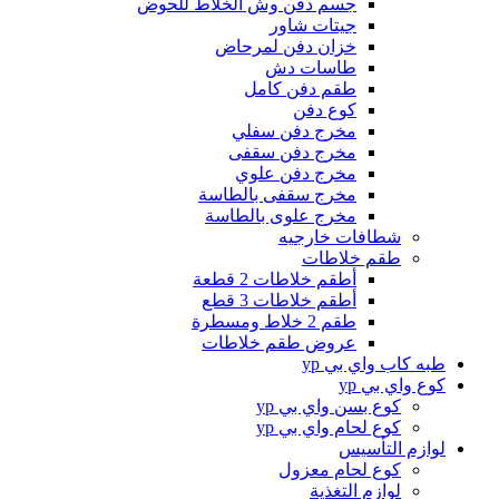
جسم دفن وش الخلاط للحوض
جيتات شاور
خزان دفن لمرحاض
طاسات دش
طقم دفن كامل
كوع دفن
مخرج دفن سفلي
مخرج دفن سقفى
مخرج دفن علوي
مخرج سقفى بالطاسة
مخرج علوى بالطاسة
شطافات خارجيه
طقم خلاطات
أطقم خلاطات 2 قطعة
أطقم خلاطات 3 قطع
طقم 2 خلاط ومسطرة
عروض طقم خلاطات
طبه كاب واي بي yp
كوع واي بي yp
كوع بسن واي بي yp
كوع لحام واي بي yp
لوازم التأسيس
كوع لحام معزول
لوازم التغذية