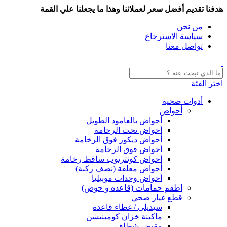
هدفنا تقديم أفضل سعر لعملائنا وهذا ما يجعلنا علي القمة
من نحن
سياسة الاسترجاع
تواصل معنا
اختر الفئة
أدوات صحية
أحواض
أحواض بالعامود الطويل
أحواض تحت الرخامة
أحواض ديكور فوق الرخامة
أحواض فوق الرخامة
أحواض كونترتوب ساقط رخامة
أحواض معلقة (نصف ركبة)
أحواض وحدات موبيليا
اطقم حمامات (قاعده و حوض)
قطع غيار صحي
سيديلى / غطاء قاعدة
ماكينة خزان كومبنيشن
مقبض شطاف