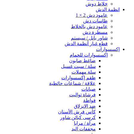
خلاط دوش
انظمة الدش
عامود دش 2 × 1
طاسات دش
عامود دش بالخلاط
مسطرة دش
شاور بانل / سيستم
قطع غيار أنظمة الدش
إكسسوارات
إكسسوارات للحمام
ضاغط صابون
سلة / سبت غسيل
سلة مهملات
طقم إكسسوارات
علاقة / شماعات حائطية
صبانات
فرشاة تواليت
فواطة
ضد الإنزلاق
كأس فرش الأسنان
كرسى كبائن شاور
مرآة / مرايا
مجففات اليد