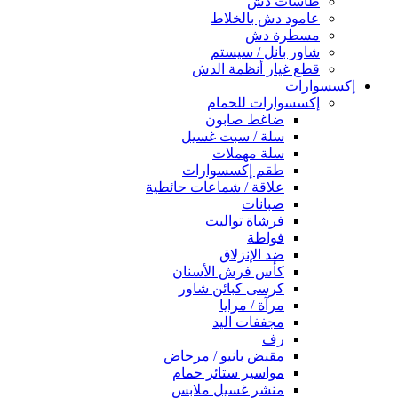
طاسات دش
عامود دش بالخلاط
مسطرة دش
شاور بانل / سيستم
قطع غيار أنظمة الدش
إكسسوارات
إكسسوارات للحمام
ضاغط صابون
سلة / سبت غسيل
سلة مهملات
طقم إكسسوارات
علاقة / شماعات حائطية
صبانات
فرشاة تواليت
فواطة
ضد الإنزلاق
كأس فرش الأسنان
كرسى كبائن شاور
مرآة / مرايا
مجففات اليد
رف
مقبض بانيو / مرحاض
مواسير ستائر حمام
منشر غسيل ملابس