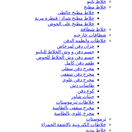
خلاط بانيو
خلاط مطبخ
خلاط مطبخ حائطى
خلاط مطبخ شداد / قنطرة مرنة
خلاط مطبخ على الحوض
خلاط شطافة
شطافات خارجيه
خلاطات وانظمه الدفن
خزان دفن لمرحاض
جسم دفن و وش الخلاط للبانيو
جسم دفن وش الخلاط للحوض
طقم دفن كامل
مخرج دفن سفلي
مخرج دفن سقفى
مخرج دفن علوي
طاسات دش
كوع دفن
جيتات شاور
خلاطات ثيرموستات
مخرج سقفى بالطاسة
مخرج علوى بالطاسة
ثرموستات
خلاطات الكترونية بالاشعة الحمراء
خلاط بيديه