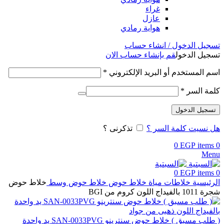
غراء
عازل
هواية رمادي
تسجيل الدخول / انشاء حساب
تسجيل الدخول
قم بإنشاء حساب الان
اسم المستخدم أو البريد الإلكتروني
*
كلمة السر
*
تسجيل الدخول
هل نسيت كلمة السر ؟
تذكرنى ؟
0
EGP
items
0
Menu
0
EGP
items
0
الرئيسية
خلاطات مياة
خلاط حوض
خلاط حوض وسط
خلاط حوض
شجرة 1011 بالفيداج اللون كروم من BGI
( طلب مسبق ) خلاط حوض سنترينو SAN-0033PVG يد واحدة