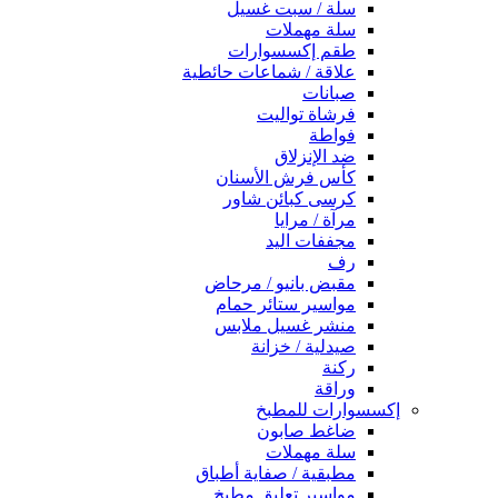
سلة / سبت غسيل
سلة مهملات
طقم إكسسوارات
علاقة / شماعات حائطية
صبانات
فرشاة تواليت
فواطة
ضد الإنزلاق
كأس فرش الأسنان
كرسى كبائن شاور
مرآة / مرايا
مجففات اليد
رف
مقبض بانيو / مرحاض
مواسير ستائر حمام
منشر غسيل ملابس
صيدلية / خزانة
ركنة
وراقة
إكسسوارات للمطبخ
ضاغط صابون
سلة مهملات
مطبقية / صفاية أطباق
مواسير تعليق مطبخ