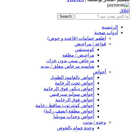
اغلاق
Search
الرئيسية
أدوات صحية
اطقم حمامات (قاعده و حوض)
قواعد / مراحيض
كومبنيشن
مراحيض / معلقه
مرحاض ميني بدون خزان
شاسيه مرحاض معلق / بيديه
أحواض
أحواض بالعامود الطويل
أحواض تحت الرخامة
أحواض ديكور فوق الرخامة
أحواض سوليد سيرفيس
أحواض فوق الرخامة
أحواض كونترتوب ساقط رخامة
أحواض معلقة (نصف ركبة)
أحواض وحدات موبيليا
وحده / يونت
وحدة حمام بالحوض