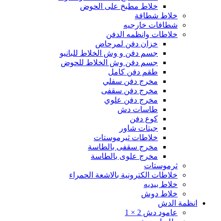
خلاط مطبخ على الحوض
خلاط شطافة
شطافات خارجيه
خلاطات وانظمه الدفن
خزان دفن لمرحاض
جسم دفن و وش الخلاط للبانيو
جسم دفن وش الخلاط للحوض
طقم دفن كامل
مخرج دفن سفلي
مخرج دفن سقفى
مخرج دفن علوي
طاسات دش
كوع دفن
جيتات شاور
خلاطات ثيرموستات
مخرج سقفى بالطاسة
مخرج علوى بالطاسة
ثرموستات
خلاطات الكترونية بالاشعة الحمراء
خلاط بيديه
خلاط دوش
انظمة الدش
عامود دش 2 × 1