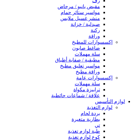
رف
مقبض بانيو / مرحاض
مواسير ستائر حمام
منشر غسيل ملابس
صيدلية / خزانة
ركنة
وراقة
إكسسوارات للمطبخ
ضاغط صابون
سلة مهملات
مطبقية / صفاية أطباق
مواسير تعليق مطبخ
وراقة مطبخ
إكسسوارات عامة
سلة مهملات
ترابيزة مكواة
علاقة / شماعات حائطية
لوازم التأسيس
لوازم التغذية
بردة لحام
بطارية متغيرة
تي
طبة لوازم تغذية
كوع لوازم تغذية