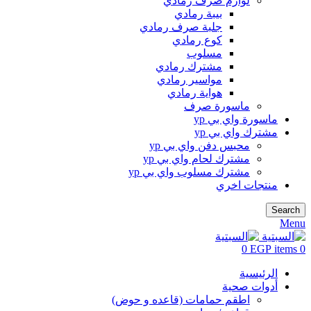
لوازم صرف رمادي
بيبة رمادي
جلبة صرف رمادي
كوع رمادي
مسلوب
مشترك رمادي
مواسير رمادي
هواية رمادي
ماسورة صرف
ماسورة واي بي yp
مشترك واي بي yp
محبس دفن واي بي yp
مشترك لحام واي بي yp
مشترك مسلوب واي بي yp
منتجات اخري
Search
Menu
0
EGP
items
0
الرئيسية
أدوات صحية
اطقم حمامات (قاعده و حوض)