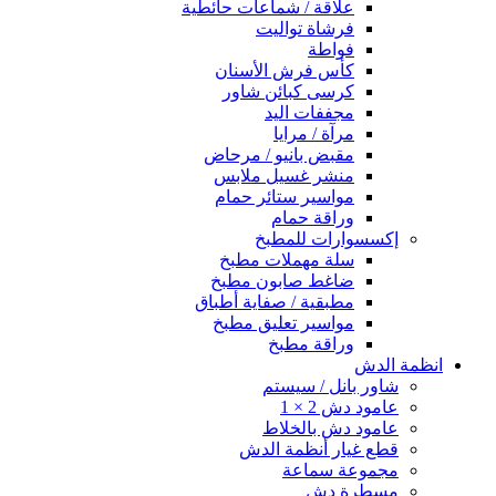
علاقة / شماعات حائطية
فرشاة تواليت
فواطة
كأس فرش الأسنان
كرسى كبائن شاور
مجففات اليد
مرآة / مرايا
مقبض بانيو / مرحاض
منشر غسيل ملابس
مواسير ستائر حمام
وراقة حمام
إكسسوارات للمطبخ
سلة مهملات مطبخ
ضاغط صابون مطبخ
مطبقية / صفاية أطباق
مواسير تعليق مطبخ
وراقة مطبخ
انظمة الدش
شاور بانل / سيستم
عامود دش 2 × 1
عامود دش بالخلاط
قطع غيار أنظمة الدش
مجموعة سماعة
مسطرة دش