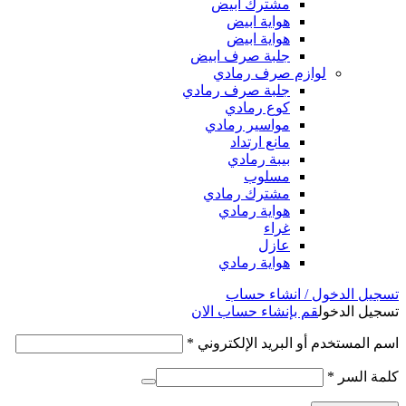
مشترك ابيض
هواية ابيض
هواية ابيض
جلبة صرف ابيض
لوازم صرف رمادي
جلبة صرف رمادي
كوع رمادي
مواسير رمادي
مانع ارتداد
بيبة رمادي
مسلوب
مشترك رمادي
هواية رمادي
غراء
عازل
هواية رمادي
تسجيل الدخول / انشاء حساب
تسجيل الدخول
قم بإنشاء حساب الان
اسم المستخدم أو البريد الإلكتروني
*
كلمة السر
*