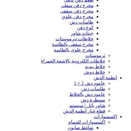
مخرج دفن سفلي
مخرج دفن سقفى
مخرج دفن علوي
طاسات دش
كوع دفن
جيتات شاور
خلاطات ثيرموستات
مخرج سقفى بالطاسة
مخرج علوى بالطاسة
ثرموستات
خلاطات الكترونية بالاشعة الحمراء
خلاط بيديه
خلاط دوش
انظمة الدش
عامود دش 2 × 1
طاسات دش
عامود دش بالخلاط
مسطرة دش
شاور بانل / سيستم
قطع غيار أنظمة الدش
إكسسوارات
إكسسوارات للحمام
ضاغط صابون