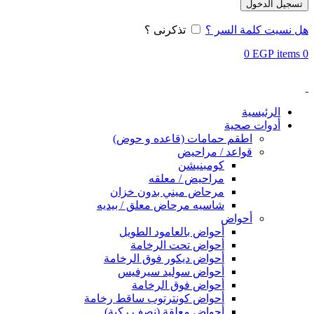
تسجيل الدخول
هل نسيت كلمة السر ؟
تذكرنى ؟
0
EGP
items
0
الرئيسية
أدوات صحية
اطقم حمامات (قاعده و حوض)
قواعد / مراحيض
كومبنيشن
مراحيض / معلقه
مرحاض ميني بدون خزان
شاسيه مرحاض معلق / بيديه
أحواض
أحواض بالعامود الطويل
أحواض تحت الرخامة
أحواض ديكور فوق الرخامة
أحواض سوليد سيرفيس
أحواض فوق الرخامة
أحواض كونترتوب ساقط رخامة
أحواض معلقة (نصف ركبة)