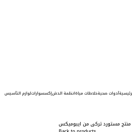
رئيسية
أدوات صحية
خلاطات مياة
انظمة الدش
إكسسوارات
لوازم التأسيس
وم منتج مستورد تركى من ايبوميكس
Back to products