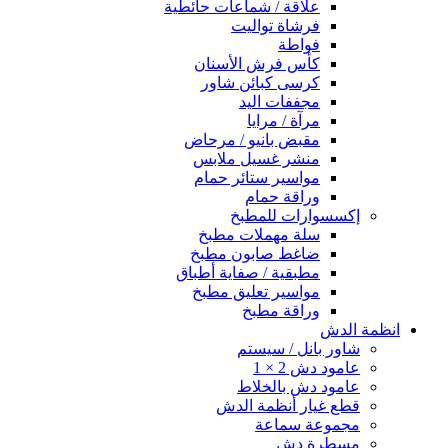
علاقة / شماعات حائطية
فرشاة تواليت
فواطة
كأس فرش الأسنان
كرسى كبائن شاور
مجففات اليد
مرآة / مرايا
مقبض بانيو / مرحاض
منشر غسيل ملابس
مواسير ستائر حمام
وراقة حمام
إكسسوارات للمطبخ
سلة مهملات مطبخ
ضاغط صابون مطبخ
مطبقية / صفاية أطباق
مواسير تعليق مطبخ
وراقة مطبخ
انظمة الدش
شاور بانل / سيستم
عامود دش 2 × 1
عامود دش بالخلاط
قطع غيار أنظمة الدش
مجموعة سماعة
مسطرة دش