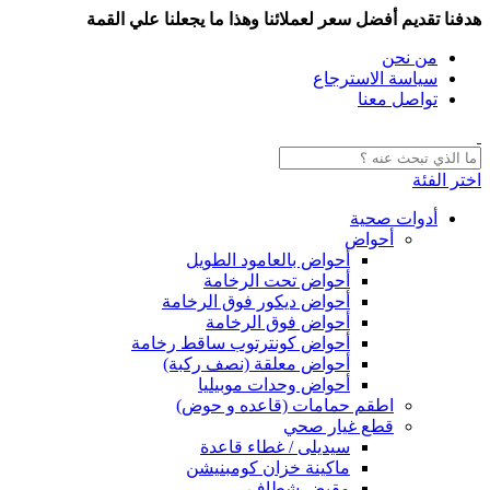
هدفنا تقديم أفضل سعر لعملائنا وهذا ما يجعلنا علي القمة
من نحن
سياسة الاسترجاع
تواصل معنا
اختر الفئة
أدوات صحية
أحواض
أحواض بالعامود الطويل
أحواض تحت الرخامة
أحواض ديكور فوق الرخامة
أحواض فوق الرخامة
أحواض كونترتوب ساقط رخامة
أحواض معلقة (نصف ركبة)
أحواض وحدات موبيليا
اطقم حمامات (قاعده و حوض)
قطع غيار صحي
سيديلى / غطاء قاعدة
ماكينة خزان كومبنيشن
مقبض شطاف