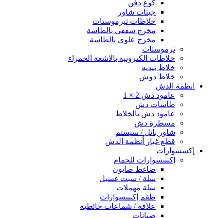
كوع دفن
جيتات شاور
خلاطات ثيرموستات
مخرج سقفى بالطاسة
مخرج علوى بالطاسة
ثرموستات
خلاطات الكترونية بالاشعة الحمراء
خلاط بيديه
خلاط دوش
انظمة الدش
عامود دش 2 × 1
طاسات دش
عامود دش بالخلاط
مسطرة دش
شاور بانل / سيستم
قطع غيار أنظمة الدش
إكسسوارات
إكسسوارات للحمام
ضاغط صابون
سلة / سبت غسيل
سلة مهملات
طقم إكسسوارات
علاقة / شماعات حائطية
صبانات