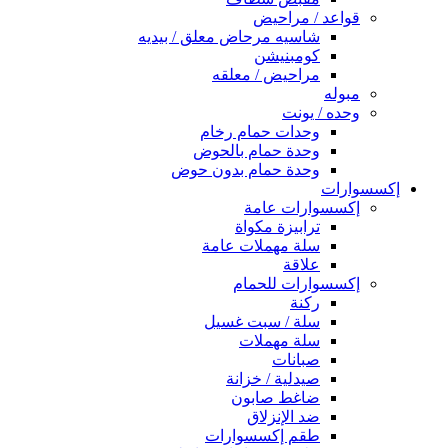
قواعد / مراحيض
شاسيه مرحاض معلق / بيديه
كومبنيشن
مراحيض / معلقه
مبوله
وحده / يونت
وحدات حمام رخام
وحدة حمام بالحوض
وحدة حمام بدون حوض
إكسسوارات
إكسسوارات عامة
ترابيزة مكواة
سلة مهملات عامة
علاقة
إكسسوارات للحمام
ركنة
سلة / سبت غسيل
سلة مهملات
صبانات
صيدلية / خزانة
ضاغط صابون
ضد الإنزلاق
طقم إكسسوارات