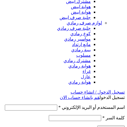
مشترك ابيض
هواية ابيض
هواية ابيض
جلبة صرف ابيض
لوازم صرف رمادي
جلبة صرف رمادي
كوع رمادي
مواسير رمادي
مانع ارتداد
بيبة رمادي
مسلوب
مشترك رمادي
هواية رمادي
غراء
عازل
هواية رمادي
تسجيل الدخول / انشاء حساب
تسجيل الدخول
قم بإنشاء حساب الان
اسم المستخدم أو البريد الإلكتروني
*
كلمة السر
*