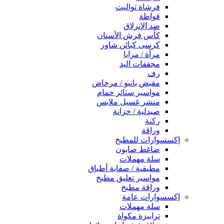
فرشاة تواليت
فواطة
ضد الإنزلاق
كأس فرش الأسنان
كرسى كبائن شاور
مرآة / مرايا
مجففات اليد
رف
مقبض بانيو / مرحاض
مواسير ستائر حمام
منشر غسيل ملابس
صيدلية / خزانة
ركنة
وراقة
إكسسوارات للمطبخ
ضاغط صابون
سلة مهملات
مطبقية / صفاية أطباق
مواسير تعليق مطبخ
وراقة مطبخ
إكسسوارات عامة
سلة مهملات
ترابيزة مكواة