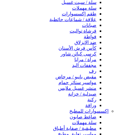
سلة / سبت غسيل
سلة مهملات
طقم إكسسوارات
علاقة / شماعات حائطية
صبانات
فرشاة تواليت
فواطة
ضد الإنزلاق
كأس فرش الأسنان
كرسى كبائن شاور
مرآة / مرايا
مجففات اليد
رف
مقبض بانيو / مرحاض
مواسير ستائر حمام
منشر غسيل ملابس
صيدلية / خزانة
ركنة
وراقة
إكسسوارات للمطبخ
ضاغط صابون
سلة مهملات
مطبقية / صفاية أطباق
مواسير تعليق مطبخ