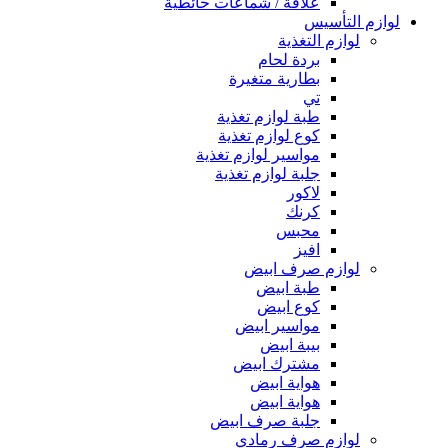
علاقة / شماعات حائطية
لوازم التأسيس
لوازم التغذية
بردة لحام
بطارية متغيرة
تي
طبة لوازم تغذية
كوع لوازم تغذية
مواسير لوازم تغذية
جلبة لوازم تغذية
لاكور
كرنك
محبس
افيز
لوازم صرف ابيض
طبة ابيض
كوع ابيض
مواسير ابيض
بيبة ابيض
مشترك ابيض
هواية ابيض
هواية ابيض
جلبة صرف ابيض
لوازم صرف رمادي