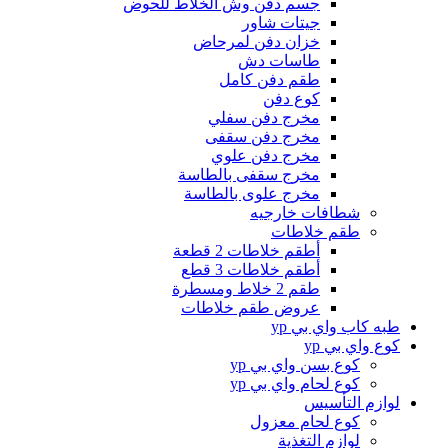
جسم دفن وش الخلاط للحوض
جيتات شاور
خزان دفن لمرحاض
طاسات دش
طقم دفن كامل
كوع دفن
مخرج دفن سفلي
مخرج دفن سقفى
مخرج دفن علوي
مخرج سقفى بالطاسة
مخرج علوى بالطاسة
شطافات خارجيه
طقم خلاطات
أطقم خلاطات 2 قطعة
أطقم خلاطات 3 قطع
طقم 2 خلاط ومسطرة
عروض طقم خلاطات
طبه كاب واي بي yp
كوع واي بي yp
كوع بسن واي بي yp
كوع لحام واي بي yp
لوازم التأسيس
كوع لحام معزول
لوازم التغذية