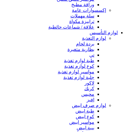
وراقة مطبخ
إكسسوارات عامة
سلة مهملات
ترابيزة مكواة
علاقة / شماعات حائطية
لوازم التأسيس
لوازم التغذية
بردة لحام
بطارية متغيرة
تي
طبة لوازم تغذية
كوع لوازم تغذية
مواسير لوازم تغذية
جلبة لوازم تغذية
لاكور
كرنك
محبس
افيز
لوازم صرف ابيض
طبة ابيض
كوع ابيض
مواسير ابيض
بيبة ابيض