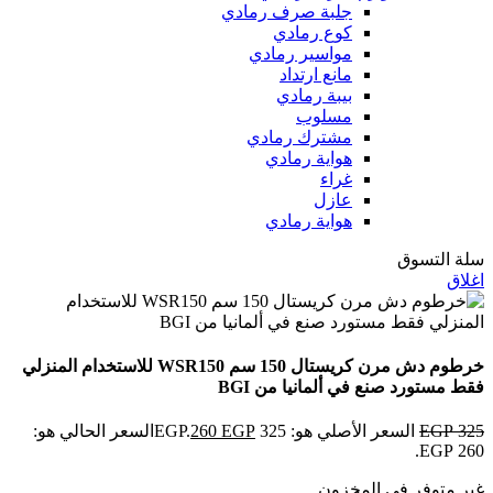
جلبة صرف رمادي
كوع رمادي
مواسير رمادي
مانع ارتداد
بيبة رمادي
مسلوب
مشترك رمادي
هواية رمادي
غراء
عازل
هواية رمادي
سلة التسوق
اغلاق
خرطوم دش مرن كريستال 150 سم WSR150 للاستخدام المنزلي
فقط مستورد صنع في ألمانيا من BGI
325
EGP
السعر الأصلي هو: 325 EGP.
EGP
260
السعر الحالي هو:
260 EGP.
غير متوفر في المخزون