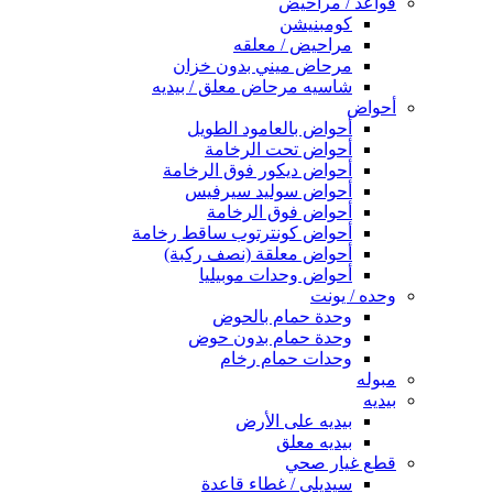
قواعد / مراحيض
كومبنيشن
مراحيض / معلقه
مرحاض ميني بدون خزان
شاسيه مرحاض معلق / بيديه
أحواض
أحواض بالعامود الطويل
أحواض تحت الرخامة
أحواض ديكور فوق الرخامة
أحواض سوليد سيرفيس
أحواض فوق الرخامة
أحواض كونترتوب ساقط رخامة
أحواض معلقة (نصف ركبة)
أحواض وحدات موبيليا
وحده / يونت
وحدة حمام بالحوض
وحدة حمام بدون حوض
وحدات حمام رخام
مبوله
بيديه
بيديه على الأرض
بيديه معلق
قطع غيار صحي
سيديلى / غطاء قاعدة