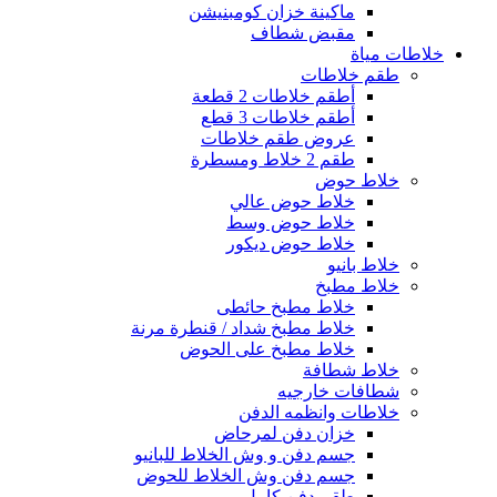
ماكينة خزان كومبنيشن
مقبض شطاف
خلاطات مياة
طقم خلاطات
أطقم خلاطات 2 قطعة
أطقم خلاطات 3 قطع
عروض طقم خلاطات
طقم 2 خلاط ومسطرة
خلاط حوض
خلاط حوض عالي
خلاط حوض وسط
خلاط حوض ديكور
خلاط بانيو
خلاط مطبخ
خلاط مطبخ حائطى
خلاط مطبخ شداد / قنطرة مرنة
خلاط مطبخ على الحوض
خلاط شطافة
شطافات خارجيه
خلاطات وانظمه الدفن
خزان دفن لمرحاض
جسم دفن و وش الخلاط للبانيو
جسم دفن وش الخلاط للحوض
طقم دفن كامل