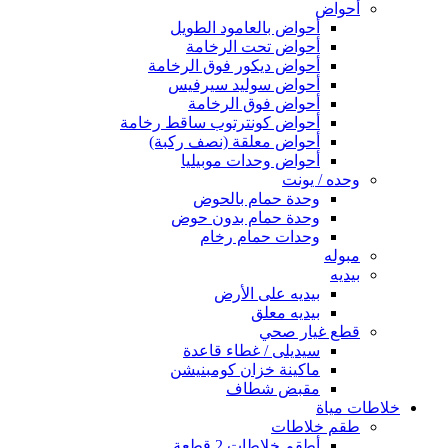
أحواض
أحواض بالعامود الطويل
أحواض تحت الرخامة
أحواض ديكور فوق الرخامة
أحواض سوليد سيرفيس
أحواض فوق الرخامة
أحواض كونترتوب ساقط رخامة
أحواض معلقة (نصف ركبة)
أحواض وحدات موبيليا
وحده / يونت
وحدة حمام بالحوض
وحدة حمام بدون حوض
وحدات حمام رخام
مبوله
بيديه
بيديه على الأرض
بيديه معلق
قطع غيار صحي
سيديلى / غطاء قاعدة
ماكينة خزان كومبنيشن
مقبض شطاف
خلاطات مياة
طقم خلاطات
أطقم خلاطات 2 قطعة