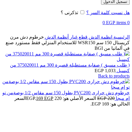
تسجيل الدخول
هل نسيت كلمة السر ؟
تذكرنى ؟
0
EGP
items
0
الرئيسية
انظمة الدش
قطع غيار أنظمة الدش
خرطوم دش مرن
كريستال 150 سم WSR150 للاستخدام المنزلي فقط مستورد صنع
في ألمانيا من BGI
( طلب مسبق ) صفاية مستطيلة قصيرة 300 مم 375020011 من
كيسيل
1,033
EGP
Back to products
خرطوم دش حرارى PVC200 بطول 150 سم مقاس 1/2 بوصةمن تو
إم ميجا
220
EGP
السعر الأصلي هو: 220 EGP.
EGP
169
السعر
الحالي هو: 169 EGP.
-20%
Click to enlarge