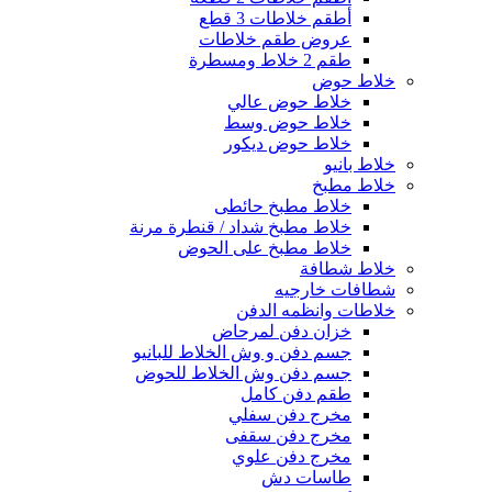
أطقم خلاطات 3 قطع
عروض طقم خلاطات
طقم 2 خلاط ومسطرة
خلاط حوض
خلاط حوض عالي
خلاط حوض وسط
خلاط حوض ديكور
خلاط بانيو
خلاط مطبخ
خلاط مطبخ حائطى
خلاط مطبخ شداد / قنطرة مرنة
خلاط مطبخ على الحوض
خلاط شطافة
شطافات خارجيه
خلاطات وانظمه الدفن
خزان دفن لمرحاض
جسم دفن و وش الخلاط للبانيو
جسم دفن وش الخلاط للحوض
طقم دفن كامل
مخرج دفن سفلي
مخرج دفن سقفى
مخرج دفن علوي
طاسات دش