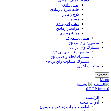
لوازم صرف رمادي
بيبة رمادي
جلبة صرف رمادي
كوع رمادي
مسلوب
مشترك رمادي
مواسير رمادي
هواية رمادي
ماسورة صرف
ماسورة واي بي yp
مشترك واي بي yp
محبس دفن واي بي yp
مشترك لحام واي بي yp
مشترك مسلوب واي بي yp
منتجات اخري
Search
Menu
0
EGP
items
0
الرئيسية
أدوات صحية
اطقم حمامات (قاعده و حوض)