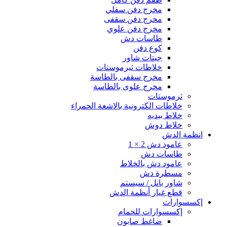
مخرج دفن سفلي
مخرج دفن سقفى
مخرج دفن علوي
طاسات دش
كوع دفن
جيتات شاور
خلاطات ثيرموستات
مخرج سقفى بالطاسة
مخرج علوى بالطاسة
ثرموستات
خلاطات الكترونية بالاشعة الحمراء
خلاط بيديه
خلاط دوش
انظمة الدش
عامود دش 2 × 1
طاسات دش
عامود دش بالخلاط
مسطرة دش
شاور بانل / سيستم
قطع غيار أنظمة الدش
إكسسوارات
إكسسوارات للحمام
ضاغط صابون