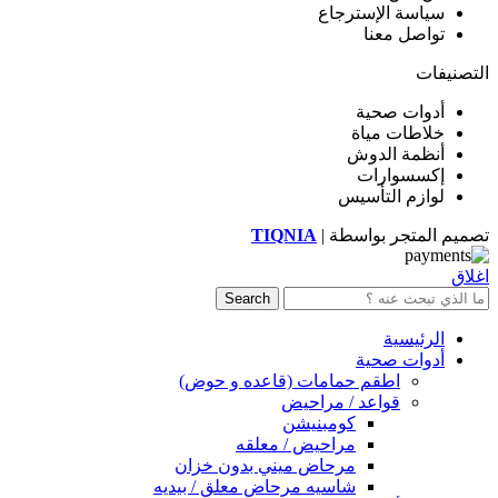
سياسة الإسترجاع
تواصل معنا
التصنيفات
أدوات صحية
خلاطات مياة
أنظمة الدوش
إكسسوارات
لوازم التأسيس
تصميم المتجر بواسطة |
TIQNIA
اغلاق
Search
الرئيسية
أدوات صحية
اطقم حمامات (قاعده و حوض)
قواعد / مراحيض
كومبنيشن
مراحيض / معلقه
مرحاض ميني بدون خزان
شاسيه مرحاض معلق / بيديه