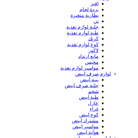
افيز
بردة لحام
بطارية متغيرة
تي
جلبة لوازم تغذية
طبة لوازم تغذية
كرنك
كوع لوازم تغذية
لاكور
مانع ارتداد
محبس
مواسير لوازم تغذية
لوازم صرف ابيض
بيبة ابيض
جلبة صرف ابيض
شحم
طبة ابيض
عازل
غراء
كوع ابيض
مشترك ابيض
مواسير ابيض
هواية ابيض