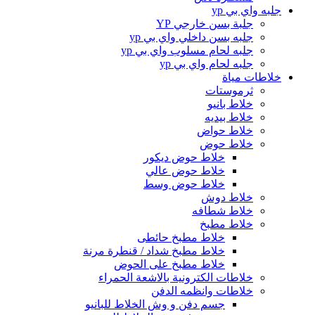
جلبه واي بي yp
جلبة بسن خارجي YP
جلبه بسن داخلي واي بي yp
جلبه لحام مسلوب واي بي yp
جلبه لحام واي بي yp
خلاطات مياة
ثرموستات
خلاط بانيو
خلاط بيديه
خلاط حواض
خلاط حوض
خلاط حوض ديكور
خلاط حوض عالي
خلاط حوض وسط
خلاط دوش
خلاط شطافه
خلاط مطبخ
خلاط مطبخ حائطى
خلاط مطبخ شداد / قنطرة مرنة
خلاط مطبخ على الحوض
خلاطات الكترونية بالاشعة الحمراء
خلاطات وانظمه الدفن
جسم دفن و وش الخلاط للبانيو