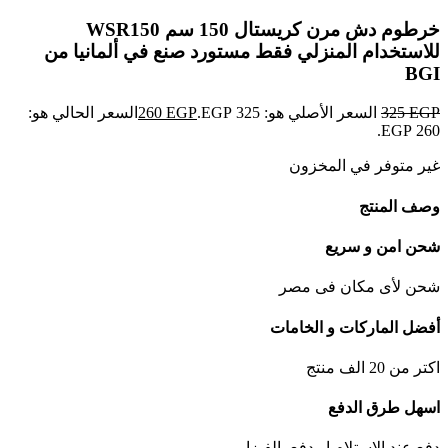
خرطوم دش مرن كريستال 150 سم WSR150
للاستخدام المنزلي فقط مستورد صنع في ألمانيا من
BGI
EGP
325
السعر الأصلي هو: 325 EGP.
EGP
260
السعر الحالي هو:
260 EGP.
غير متوفر في المخزون
وصف المنتج
شحن امن و سريع
شحن لأى مكان فى مصر
أفضل الماركات و الخامات
اكتر من 20 الف منتج
اسهل طرق الدفع
دفع عند الاستلام او دفع بالفيزا