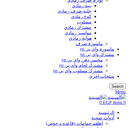
لوازم صرف رمادي
بيبة رمادي
جلبة صرف رمادي
كوع رمادي
مسلوب
مشترك رمادي
مواسير رمادي
هواية رمادي
ماسورة صرف
ماسورة واي بي yp
مشترك واي بي yp
محبس دفن واي بي yp
مشترك لحام واي بي yp
مشترك مسلوب واي بي yp
منتجات اخري
Search
Menu
0
EGP
items
0
الرئيسية
أدوات صحية
اطقم حمامات (قاعده و حوض)