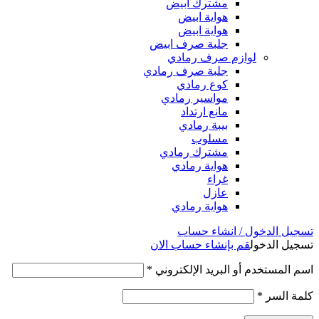
مشترك ابيض
هواية ابيض
هواية ابيض
جلبة صرف ابيض
لوازم صرف رمادي
جلبة صرف رمادي
كوع رمادي
مواسير رمادي
مانع ارتداد
بيبة رمادي
مسلوب
مشترك رمادي
هواية رمادي
غراء
عازل
هواية رمادي
تسجيل الدخول / انشاء حساب
تسجيل الدخول
قم بإنشاء حساب الان
اسم المستخدم أو البريد الإلكتروني
*
كلمة السر
*