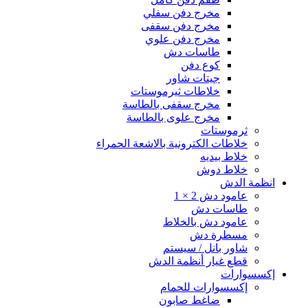
مخرج دفن سفلي
مخرج دفن سقفى
مخرج دفن علوي
طاسات دش
كوع دفن
جيتات شاور
خلاطات ثيرموستات
مخرج سقفى بالطاسة
مخرج علوى بالطاسة
ثرموستات
خلاطات الكترونية بالاشعة الحمراء
خلاط بيديه
خلاط دوش
انظمة الدش
عامود دش 2 × 1
طاسات دش
عامود دش بالخلاط
مسطرة دش
شاور بانل / سيستم
قطع غيار أنظمة الدش
إكسسوارات
إكسسوارات للحمام
ضاغط صابون