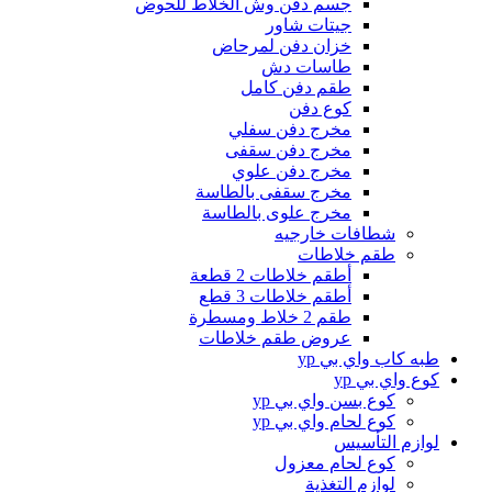
جسم دفن وش الخلاط للحوض
جيتات شاور
خزان دفن لمرحاض
طاسات دش
طقم دفن كامل
كوع دفن
مخرج دفن سفلي
مخرج دفن سقفى
مخرج دفن علوي
مخرج سقفى بالطاسة
مخرج علوى بالطاسة
شطافات خارجيه
طقم خلاطات
أطقم خلاطات 2 قطعة
أطقم خلاطات 3 قطع
طقم 2 خلاط ومسطرة
عروض طقم خلاطات
طبه كاب واي بي yp
كوع واي بي yp
كوع بسن واي بي yp
كوع لحام واي بي yp
لوازم التأسيس
كوع لحام معزول
لوازم التغذية