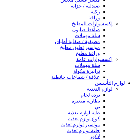
صيدلية / خزانة
ركنة
وراقة
إكسسوارات للمطبخ
ضاغط صابون
سلة مهملات
مطبقية / صفاية أطباق
مواسير تعليق مطبخ
وراقة مطبخ
إكسسوارات عامة
سلة مهملات
ترابيزة مكواة
علاقة / شماعات حائطية
لوازم التأسيس
لوازم التغذية
بردة لحام
بطارية متغيرة
تي
طبة لوازم تغذية
كوع لوازم تغذية
مواسير لوازم تغذية
جلبة لوازم تغذية
لاكور