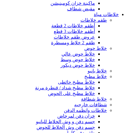
ماكينة خزان كومبنيشن
مقبض شطاف
خلاطات مياة
طقم خلاطات
أطقم خلاطات 2 قطعة
أطقم خلاطات 3 قطع
عروض طقم خلاطات
طقم 2 خلاط ومسطرة
خلاط حوض
خلاط حوض عالي
خلاط حوض وسط
خلاط حوض ديكور
خلاط بانيو
خلاط مطبخ
خلاط مطبخ حائطى
خلاط مطبخ شداد / قنطرة مرنة
خلاط مطبخ على الحوض
خلاط شطافة
شطافات خارجيه
خلاطات وانظمه الدفن
خزان دفن لمرحاض
جسم دفن و وش الخلاط للبانيو
جسم دفن وش الخلاط للحوض
طقم دفن كامل