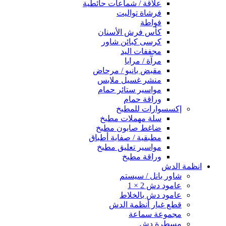
علاقة / شماعات حائطية
فرشاة تواليت
فواطة
كأس فرش الأسنان
كرسى كبائن شاور
مجففات اليد
مرآة / مرايا
مقبض بانيو / مرحاض
منشر غسيل ملابس
مواسير ستائر حمام
وراقة حمام
إكسسوارات للمطبخ
سلة مهملات مطبخ
ضاغط صابون مطبخ
مطبقية / صفاية أطباق
مواسير تعليق مطبخ
وراقة مطبخ
انظمة الدش
شاور بانل / سيستم
عامود دش 2 × 1
عامود دش بالخلاط
قطع غيار أنظمة الدش
مجموعة سماعة
مسطرة دش