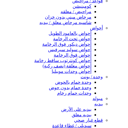
قواعد / مراحيض
كومبنيشن
مراحيض / معلقه
مرحاض ميني بدون خزان
شاسيه مرحاض معلق / بيديه
أحواض
أحواض بالعامود الطويل
أحواض تحت الرخامة
أحواض ديكور فوق الرخامة
أحواض سوليد سيرفيس
أحواض فوق الرخامة
أحواض كونترتوب ساقط رخامة
أحواض معلقة (نصف ركبة)
أحواض وحدات موبيليا
وحده / يونت
وحدة حمام بالحوض
وحدة حمام بدون حوض
وحدات حمام رخام
مبوله
بيديه
بيديه على الأرض
بيديه معلق
قطع غيار صحي
سيديلى / غطاء قاعدة