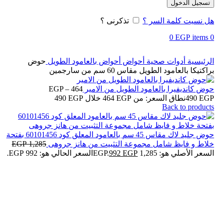
تسجيل الدخول
هل نسيت كلمة السر ؟
تذكرنى ؟
0
EGP
items
0
الرئيسية
أدوات صحية
أحواض
أحواض بالعامود الطويل
حوض
براكتيكا بالعامود الطويل مقاس 60 سم من سارجمين
حوض كانديفيرا بالعامود الطويل من الامير
464
–
EGP
EGP
490
نطاق السعر: من ⁦464 EGP⁩ خلال ⁦490 EGP⁩
Back to products
حوض جليد لاك مقاس 45 سم بالعامود المعلق كود 60101456 بفتحة
خلاط و فايظ شامل مجموعة التثبيت من هانز جروهى
1,285
EGP
السعر الأصلي هو: 1,285 EGP.
EGP
992
السعر الحالي هو: 992 EGP.
ابيض
برجمانى
Click to enlarge