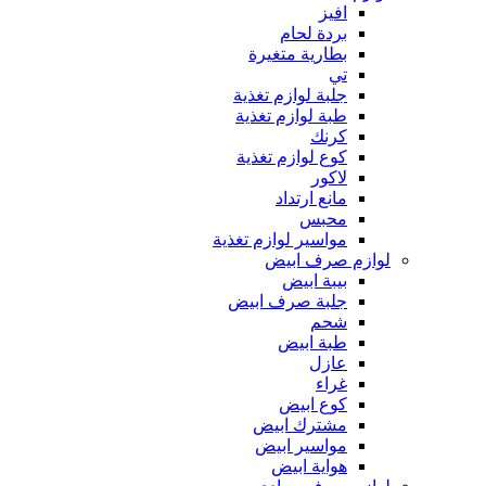
افيز
بردة لحام
بطارية متغيرة
تي
جلبة لوازم تغذية
طبة لوازم تغذية
كرنك
كوع لوازم تغذية
لاكور
مانع ارتداد
محبس
مواسير لوازم تغذية
لوازم صرف ابيض
بيبة ابيض
جلبة صرف ابيض
شحم
طبة ابيض
عازل
غراء
كوع ابيض
مشترك ابيض
مواسير ابيض
هواية ابيض