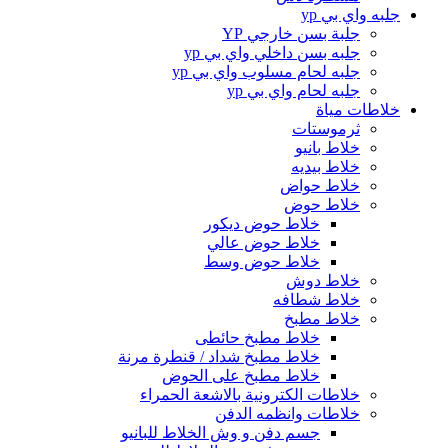
جلبه واي بي yp
جلبة بسن خارجي YP
جلبه بسن داخلي واي بي yp
جلبه لحام مسلوب واي بي yp
جلبه لحام واي بي yp
خلاطات مياة
ثرموستات
خلاط بانيو
خلاط بيديه
خلاط حواض
خلاط حوض
خلاط حوض ديكور
خلاط حوض عالي
خلاط حوض وسط
خلاط دوش
خلاط شطافه
خلاط مطبخ
خلاط مطبخ حائطى
خلاط مطبخ شداد / قنطرة مرنة
خلاط مطبخ على الحوض
خلاطات الكترونية بالاشعة الحمراء
خلاطات وانظمه الدفن
جسم دفن و وش الخلاط للبانيو