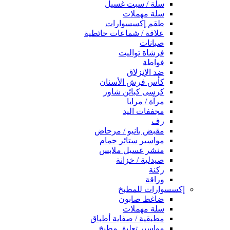
سلة / سبت غسيل
سلة مهملات
طقم إكسسوارات
علاقة / شماعات حائطية
صبانات
فرشاة تواليت
فواطة
ضد الإنزلاق
كأس فرش الأسنان
كرسى كبائن شاور
مرآة / مرايا
مجففات اليد
رف
مقبض بانيو / مرحاض
مواسير ستائر حمام
منشر غسيل ملابس
صيدلية / خزانة
ركنة
وراقة
إكسسوارات للمطبخ
ضاغط صابون
سلة مهملات
مطبقية / صفاية أطباق
مواسير تعليق مطبخ