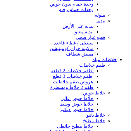
وحدة حمام بدون حوض
وحدات حمام رخام
مبوله
بيديه
بيديه على الأرض
بيديه معلق
قطع غيار صحي
سيديلى / غطاء قاعدة
ماكينة خزان كومبنيشن
مقبض شطاف
خلاطات مياة
طقم خلاطات
أطقم خلاطات 2 قطعة
أطقم خلاطات 3 قطع
عروض طقم خلاطات
طقم 2 خلاط ومسطرة
خلاط حوض
خلاط حوض عالي
خلاط حوض وسط
خلاط حوض ديكور
خلاط بانيو
خلاط مطبخ
خلاط مطبخ حائطى