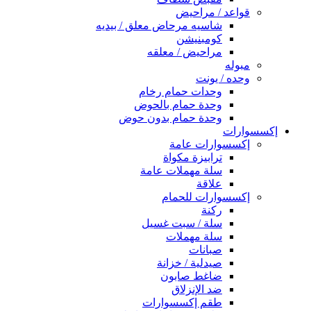
قواعد / مراحيض
شاسيه مرحاض معلق / بيديه
كومبنيشن
مراحيض / معلقه
مبوله
وحده / يونت
وحدات حمام رخام
وحدة حمام بالحوض
وحدة حمام بدون حوض
إكسسوارات
إكسسوارات عامة
ترابيزة مكواة
سلة مهملات عامة
علاقة
إكسسوارات للحمام
ركنة
سلة / سبت غسيل
سلة مهملات
صبانات
صيدلية / خزانة
ضاغط صابون
ضد الإنزلاق
طقم إكسسوارات