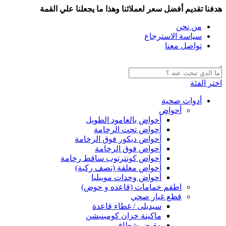
هدفنا تقديم أفضل سعر لعملائنا وهذا ما يجعلنا علي القمة
من نحن
سياسة الاسترجاع
تواصل معنا
اختر الفئة
أدوات صحية
أحواض
أحواض بالعامود الطويل
أحواض تحت الرخامة
أحواض ديكور فوق الرخامة
أحواض فوق الرخامة
أحواض كونترتوب ساقط رخامة
أحواض معلقة (نصف ركبة)
أحواض وحدات موبيليا
اطقم حمامات (قاعده و حوض)
قطع غيار صحي
سيديلى / غطاء قاعدة
ماكينة خزان كومبنيشن
مقبض شطاف