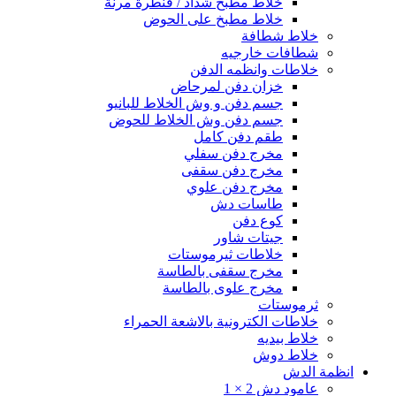
خلاط مطبخ شداد / قنطرة مرنة
خلاط مطبخ على الحوض
خلاط شطافة
شطافات خارجيه
خلاطات وانظمه الدفن
خزان دفن لمرحاض
جسم دفن و وش الخلاط للبانيو
جسم دفن وش الخلاط للحوض
طقم دفن كامل
مخرج دفن سفلي
مخرج دفن سقفى
مخرج دفن علوي
طاسات دش
كوع دفن
جيتات شاور
خلاطات ثيرموستات
مخرج سقفى بالطاسة
مخرج علوى بالطاسة
ثرموستات
خلاطات الكترونية بالاشعة الحمراء
خلاط بيديه
خلاط دوش
انظمة الدش
عامود دش 2 × 1