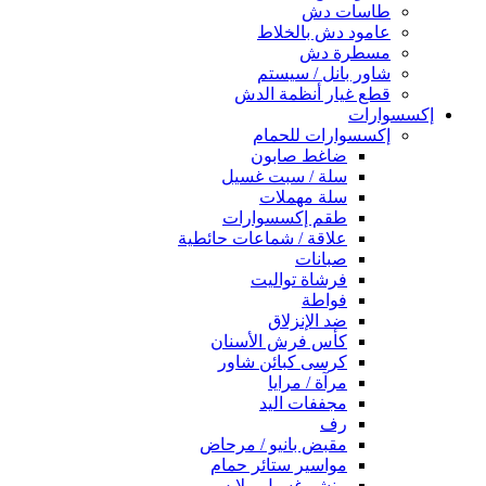
طاسات دش
عامود دش بالخلاط
مسطرة دش
شاور بانل / سيستم
قطع غيار أنظمة الدش
إكسسوارات
إكسسوارات للحمام
ضاغط صابون
سلة / سبت غسيل
سلة مهملات
طقم إكسسوارات
علاقة / شماعات حائطية
صبانات
فرشاة تواليت
فواطة
ضد الإنزلاق
كأس فرش الأسنان
كرسى كبائن شاور
مرآة / مرايا
مجففات اليد
رف
مقبض بانيو / مرحاض
مواسير ستائر حمام
منشر غسيل ملابس