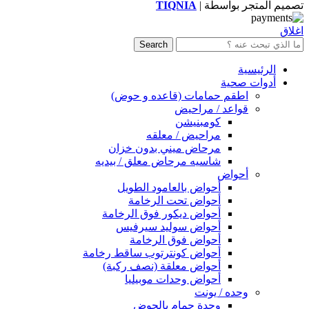
تصميم المتجر بواسطة |
TIQNIA
اغلاق
Search
الرئيسية
أدوات صحية
اطقم حمامات (قاعده و حوض)
قواعد / مراحيض
كومبنيشن
مراحيض / معلقه
مرحاض ميني بدون خزان
شاسيه مرحاض معلق / بيديه
أحواض
أحواض بالعامود الطويل
أحواض تحت الرخامة
أحواض ديكور فوق الرخامة
أحواض سوليد سيرفيس
أحواض فوق الرخامة
أحواض كونترتوب ساقط رخامة
أحواض معلقة (نصف ركبة)
أحواض وحدات موبيليا
وحده / يونت
وحدة حمام بالحوض