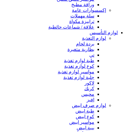
وراقة مطبخ
إكسسوارات عامة
سلة مهملات
ترابيزة مكواة
علاقة / شماعات حائطية
لوازم التأسيس
لوازم التغذية
بردة لحام
بطارية متغيرة
تي
طبة لوازم تغذية
كوع لوازم تغذية
مواسير لوازم تغذية
جلبة لوازم تغذية
لاكور
كرنك
محبس
افيز
لوازم صرف ابيض
طبة ابيض
كوع ابيض
مواسير ابيض
بيبة ابيض