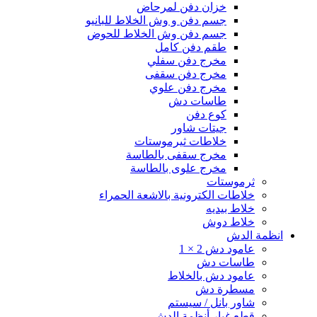
خزان دفن لمرحاض
جسم دفن و وش الخلاط للبانيو
جسم دفن وش الخلاط للحوض
طقم دفن كامل
مخرج دفن سفلي
مخرج دفن سقفى
مخرج دفن علوي
طاسات دش
كوع دفن
جيتات شاور
خلاطات ثيرموستات
مخرج سقفى بالطاسة
مخرج علوى بالطاسة
ثرموستات
خلاطات الكترونية بالاشعة الحمراء
خلاط بيديه
خلاط دوش
انظمة الدش
عامود دش 2 × 1
طاسات دش
عامود دش بالخلاط
مسطرة دش
شاور بانل / سيستم
قطع غيار أنظمة الدش