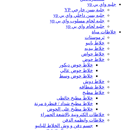
جلبه واي بي yp
جلبة بسن خارجي YP
جلبه بسن داخلي واي بي yp
جلبه لحام مسلوب واي بي yp
جلبه لحام واي بي yp
خلاطات مياة
ثرموستات
خلاط بانيو
خلاط بيديه
خلاط حواض
خلاط حوض
خلاط حوض ديكور
خلاط حوض عالي
خلاط حوض وسط
خلاط دوش
خلاط شطافه
خلاط مطبخ
خلاط مطبخ حائطى
خلاط مطبخ شداد / قنطرة مرنة
خلاط مطبخ على الحوض
خلاطات الكترونية بالاشعة الحمراء
خلاطات وانظمه الدفن
جسم دفن و وش الخلاط للبانيو