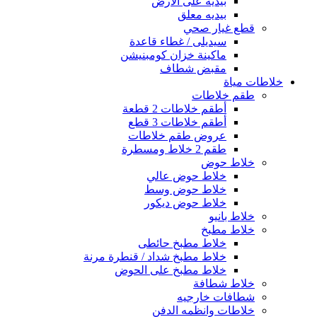
بيديه على الأرض
بيديه معلق
قطع غيار صحي
سيديلى / غطاء قاعدة
ماكينة خزان كومبنيشن
مقبض شطاف
خلاطات مياة
طقم خلاطات
أطقم خلاطات 2 قطعة
أطقم خلاطات 3 قطع
عروض طقم خلاطات
طقم 2 خلاط ومسطرة
خلاط حوض
خلاط حوض عالي
خلاط حوض وسط
خلاط حوض ديكور
خلاط بانيو
خلاط مطبخ
خلاط مطبخ حائطى
خلاط مطبخ شداد / قنطرة مرنة
خلاط مطبخ على الحوض
خلاط شطافة
شطافات خارجيه
خلاطات وانظمه الدفن