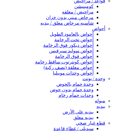
قواعد / مراحيض
كومبنيشن
مراحيض / معلقه
مرحاض ميني بدون خزان
شاسيه مرحاض معلق / بيديه
أحواض
أحواض بالعامود الطويل
أحواض تحت الرخامة
أحواض ديكور فوق الرخامة
أحواض سوليد سيرفيس
أحواض فوق الرخامة
أحواض كونترتوب ساقط رخامة
أحواض معلقة (نصف ركبة)
أحواض وحدات موبيليا
وحده / يونت
وحدة حمام بالحوض
وحدة حمام بدون حوض
وحدات حمام رخام
مبوله
بيديه
بيديه على الأرض
بيديه معلق
قطع غيار صحي
سيديلى / غطاء قاعدة