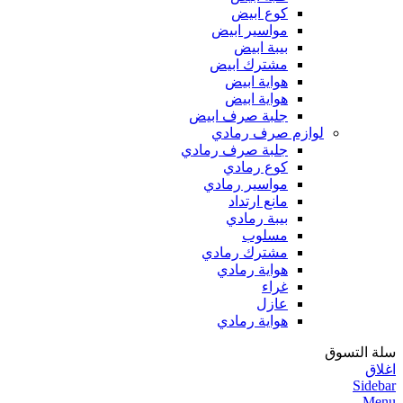
كوع ابيض
مواسير ابيض
بيبة ابيض
مشترك ابيض
هواية ابيض
هواية ابيض
جلبة صرف ابيض
لوازم صرف رمادي
جلبة صرف رمادي
كوع رمادي
مواسير رمادي
مانع ارتداد
بيبة رمادي
مسلوب
مشترك رمادي
هواية رمادي
غراء
عازل
هواية رمادي
سلة التسوق
اغلاق
Sidebar
Menu