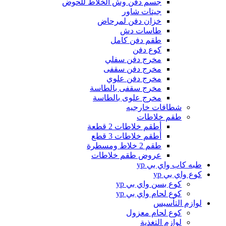
جسم دفن وش الخلاط للحوض
جيتات شاور
خزان دفن لمرحاض
طاسات دش
طقم دفن كامل
كوع دفن
مخرج دفن سفلي
مخرج دفن سقفى
مخرج دفن علوي
مخرج سقفى بالطاسة
مخرج علوى بالطاسة
شطافات خارجيه
طقم خلاطات
أطقم خلاطات 2 قطعة
أطقم خلاطات 3 قطع
طقم 2 خلاط ومسطرة
عروض طقم خلاطات
طبه كاب واي بي yp
كوع واي بي yp
كوع بسن واي بي yp
كوع لحام واي بي yp
لوازم التأسيس
كوع لحام معزول
لوازم التغذية