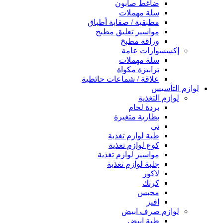
ضاغط صابون
سلة مهملات
مطبقية / صفاية أطباق
مواسير تعليق مطبخ
وراقة مطبخ
إكسسوارات عامة
سلة مهملات
ترابيزة مكواة
علاقة / شماعات حائطية
لوازم التأسيس
لوازم التغذية
بردة لحام
بطارية متغيرة
تي
طبة لوازم تغذية
كوع لوازم تغذية
مواسير لوازم تغذية
جلبة لوازم تغذية
لاكور
كرنك
محبس
افيز
لوازم صرف ابيض
طبة ابيض