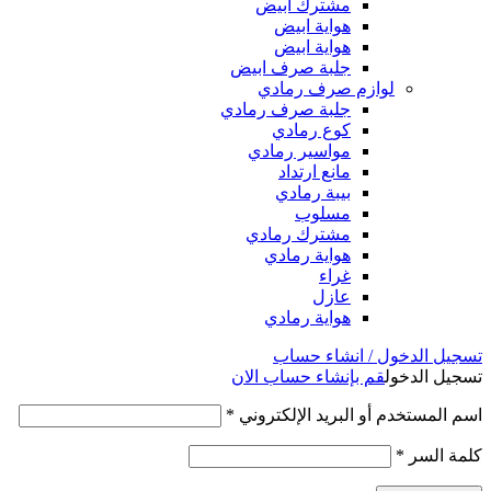
مشترك ابيض
هواية ابيض
هواية ابيض
جلبة صرف ابيض
لوازم صرف رمادي
جلبة صرف رمادي
كوع رمادي
مواسير رمادي
مانع ارتداد
بيبة رمادي
مسلوب
مشترك رمادي
هواية رمادي
غراء
عازل
هواية رمادي
تسجيل الدخول / انشاء حساب
تسجيل الدخول
قم بإنشاء حساب الان
اسم المستخدم أو البريد الإلكتروني
*
كلمة السر
*