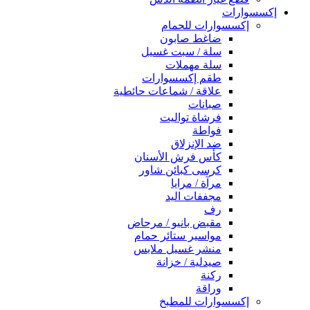
إكسسوارات
إكسسوارات للحمام
ضاغط صابون
سلة / سبت غسيل
سلة مهملات
طقم إكسسوارات
علاقة / شماعات حائطية
صبانات
فرشاة تواليت
فواطة
ضد الإنزلاق
كأس فرش الأسنان
كرسى كبائن شاور
مرآة / مرايا
مجففات اليد
رف
مقبض بانيو / مرحاض
مواسير ستائر حمام
منشر غسيل ملابس
صيدلية / خزانة
ركنة
وراقة
إكسسوارات للمطبخ