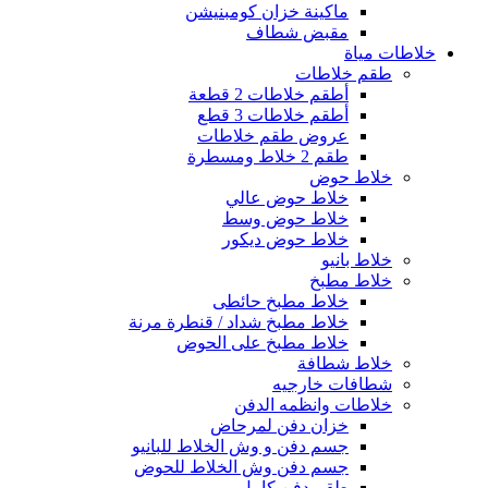
ماكينة خزان كومبنيشن
مقبض شطاف
خلاطات مياة
طقم خلاطات
أطقم خلاطات 2 قطعة
أطقم خلاطات 3 قطع
عروض طقم خلاطات
طقم 2 خلاط ومسطرة
خلاط حوض
خلاط حوض عالي
خلاط حوض وسط
خلاط حوض ديكور
خلاط بانيو
خلاط مطبخ
خلاط مطبخ حائطى
خلاط مطبخ شداد / قنطرة مرنة
خلاط مطبخ على الحوض
خلاط شطافة
شطافات خارجيه
خلاطات وانظمه الدفن
خزان دفن لمرحاض
جسم دفن و وش الخلاط للبانيو
جسم دفن وش الخلاط للحوض
طقم دفن كامل