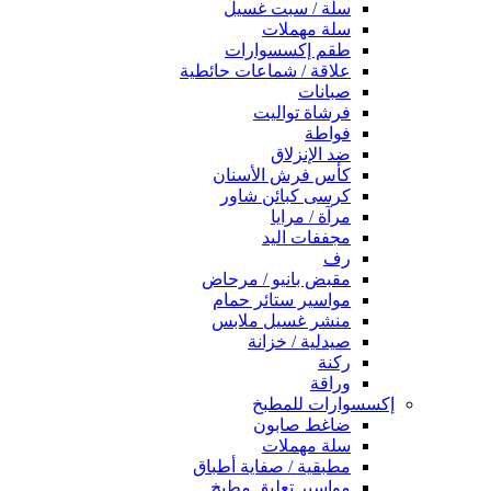
سلة / سبت غسيل
سلة مهملات
طقم إكسسوارات
علاقة / شماعات حائطية
صبانات
فرشاة تواليت
فواطة
ضد الإنزلاق
كأس فرش الأسنان
كرسى كبائن شاور
مرآة / مرايا
مجففات اليد
رف
مقبض بانيو / مرحاض
مواسير ستائر حمام
منشر غسيل ملابس
صيدلية / خزانة
ركنة
وراقة
إكسسوارات للمطبخ
ضاغط صابون
سلة مهملات
مطبقية / صفاية أطباق
مواسير تعليق مطبخ