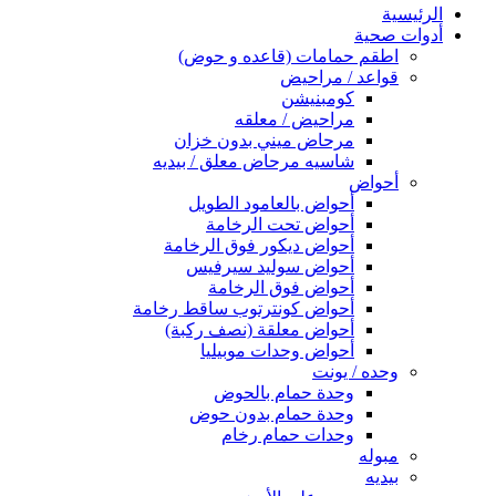
الرئيسية
أدوات صحية
اطقم حمامات (قاعده و حوض)
قواعد / مراحيض
كومبنيشن
مراحيض / معلقه
مرحاض ميني بدون خزان
شاسيه مرحاض معلق / بيديه
أحواض
أحواض بالعامود الطويل
أحواض تحت الرخامة
أحواض ديكور فوق الرخامة
أحواض سوليد سيرفيس
أحواض فوق الرخامة
أحواض كونترتوب ساقط رخامة
أحواض معلقة (نصف ركبة)
أحواض وحدات موبيليا
وحده / يونت
وحدة حمام بالحوض
وحدة حمام بدون حوض
وحدات حمام رخام
مبوله
بيديه