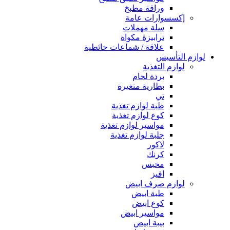
وراقة مطبخ
إكسسوارات عامة
سلة مهملات
ترابيزة مكواة
علاقة / شماعات حائطية
لوازم التأسيس
لوازم التغذية
بردة لحام
بطارية متغيرة
تي
طبة لوازم تغذية
كوع لوازم تغذية
مواسير لوازم تغذية
جلبة لوازم تغذية
لاكور
كرنك
محبس
افيز
لوازم صرف ابيض
طبة ابيض
كوع ابيض
مواسير ابيض
بيبة ابيض