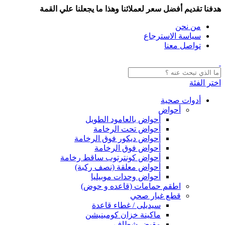
هدفنا تقديم أفضل سعر لعملائنا وهذا ما يجعلنا علي القمة
من نحن
سياسة الاسترجاع
تواصل معنا
اختر الفئة
أدوات صحية
أحواض
أحواض بالعامود الطويل
أحواض تحت الرخامة
أحواض ديكور فوق الرخامة
أحواض فوق الرخامة
أحواض كونترتوب ساقط رخامة
أحواض معلقة (نصف ركبة)
أحواض وحدات موبيليا
اطقم حمامات (قاعده و حوض)
قطع غيار صحي
سيديلى / غطاء قاعدة
ماكينة خزان كومبنيشن
مقبض شطاف