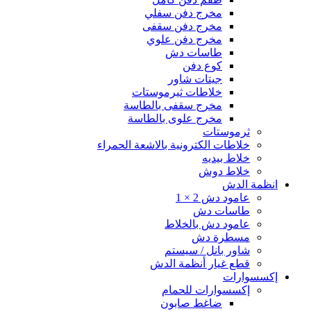
مخرج دفن سفلي
مخرج دفن سقفى
مخرج دفن علوي
طاسات دش
كوع دفن
جيتات شاور
خلاطات ثيرموستات
مخرج سقفى بالطاسة
مخرج علوى بالطاسة
ثرموستات
خلاطات الكترونية بالاشعة الحمراء
خلاط بيديه
خلاط دوش
انظمة الدش
عامود دش 2 × 1
طاسات دش
عامود دش بالخلاط
مسطرة دش
شاور بانل / سيستم
قطع غيار أنظمة الدش
إكسسوارات
إكسسوارات للحمام
ضاغط صابون