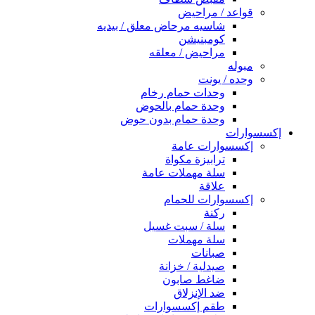
قواعد / مراحيض
شاسيه مرحاض معلق / بيديه
كومبنيشن
مراحيض / معلقه
مبوله
وحده / يونت
وحدات حمام رخام
وحدة حمام بالحوض
وحدة حمام بدون حوض
إكسسوارات
إكسسوارات عامة
ترابيزة مكواة
سلة مهملات عامة
علاقة
إكسسوارات للحمام
ركنة
سلة / سبت غسيل
سلة مهملات
صبانات
صيدلية / خزانة
ضاغط صابون
ضد الإنزلاق
طقم إكسسوارات