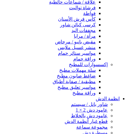
علاقة / شماعات حائطية
فرشاة تواليت
فواطة
كأس فرش الأسنان
كرسى كبائن شاور
مجففات اليد
مرآة / مرايا
مقبض بانيو / مرحاض
منشر غسيل ملابس
مواسير ستائر حمام
وراقة حمام
إكسسوارات للمطبخ
سلة مهملات مطبخ
ضاغط صابون مطبخ
مطبقية / صفاية أطباق
مواسير تعليق مطبخ
وراقة مطبخ
انظمة الدش
شاور بانل / سيستم
عامود دش 2 × 1
عامود دش بالخلاط
قطع غيار أنظمة الدش
مجموعة سماعة
مسطرة دش