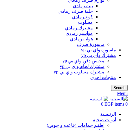
لوازم صرف رمادي
بيبة رمادي
جلبة صرف رمادي
كوع رمادي
مسلوب
مشترك رمادي
مواسير رمادي
هواية رمادي
ماسورة صرف
ماسورة واي بي yp
مشترك واي بي yp
محبس دفن واي بي yp
مشترك لحام واي بي yp
مشترك مسلوب واي بي yp
منتجات اخري
Search
Menu
0
EGP
items
0
الرئيسية
أدوات صحية
اطقم حمامات (قاعده و حوض)