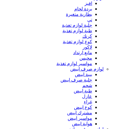
افيز
بردة لحام
بطارية متغيرة
تي
جلبة لوازم تغذية
طبة لوازم تغذية
كرنك
كوع لوازم تغذية
لاكور
مانع ارتداد
محبس
مواسير لوازم تغذية
لوازم صرف ابيض
بيبة ابيض
جلبة صرف ابيض
شحم
طبة ابيض
عازل
غراء
كوع ابيض
مشترك ابيض
مواسير ابيض
هواية ابيض