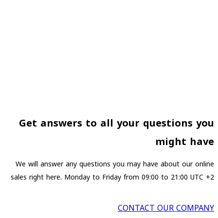
We Send and Track Your Order Quickly,
Accurately
It’s content strategy gone awry right from the start.
Forswearing the use of Lorem Ipsum wouldn’t have helped.
Get answers to all your questions you
might have
We will answer any questions you may have about our online
sales right here. Monday to Friday from 09:00 to 21:00 UTC +2
CONTACT OUR COMPANY